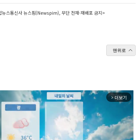
뉴스통신사 뉴스핌(Newspim), 무단 전재-재배포 금지>
맨위로
더보기
arrow_forward_ios