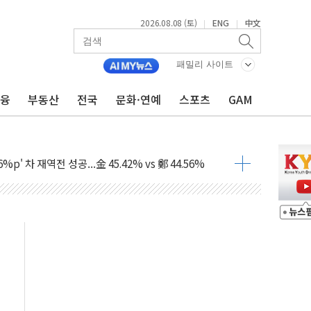
2026.08.08 (토)
ENG
中文
|
|
패밀리 사이트
금융
부동산
전국
문화·연예
스포츠
GAM
투입…고수온 양식장 복구·지원 '총력'
산사태 주의보'...경북도, 호우 피해·통제구간 없어
%p' 차 재역전 성공...金 45.42% vs 鄭 44.56%
·정청래·김민석 당대표 후보
 정청래에 승리...47.75% vs 42.08%
과 발표...김민석 47.75% 정청래 42.08%
표...김민석 45.09% 정청래 43.27% 송영길 11.63%
표...김민석 52.64% 정청래 39.89% 송영길 7.47%
0~8.14)
…공습 한계·탄약 부족 현실화