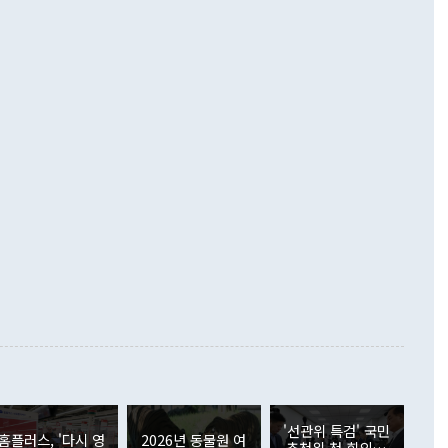
기자간담회를 하고 있다. [사진=통일부] 2026.07.23 ◆통일
 경상수지는 497억3000만달러 흑자로 집계됐다. 전월(386억
 넘어선 주장 정 장관은 이날 업무보고에서 '한반도 평화공존
)에 이어 두 달 연속 월간 기준 역대 최대 기록을 갈아치웠다.
 설명하면서 이재명 정부 2년차 핵심 과제로 상호 존중·평화
해 상반기 누적 경상수지 흑자는 1910억1000만달러를 기록
·핵 없는 한반도 등 3대 기본 방향을 제시했다. 정 장관은 "대
지 흑자를 견인한 것은 상품수지다. 6월 상품수지는 478억
언어는 멈춰야 한다"면서 주적 용어 대체를 주장했다. 지난 25
 흑자를 기록하며 전월에 이어 역대 최대를 다시 썼다. 국제수
D(완전하고 검증가능하며 되돌릴 수 없는 비핵화) 구도는 이미
수출은 1123억7000만달러로 전년 동월 대비 84.5% 증가하
했다. 또 "현 시점에서 흘러간 선(先)비핵화만 되뇌는 것은
 처음으로 1000억달러를 넘어섰다. 상품수입은 644억8000만
 데 힘이 되지 않는다"고 주장했다. 정 장관은 또 "정전 체제
6% 늘었다. 통관 기준으로는 반도체 수출이 전년 동월 대비
로 바꾸는 논의에 착수하겠다"면서 "북·미 정상회담 견인과
증했고 컴퓨터·주변기기(SSD)는 282.7% 증가했다. IT 품목
화의 동력을 확보하기 위해 최선을 다할 것"이라고 말했다. 하
.4% 늘었으며 비IT 품목도 ▲석유제품(47.5%) ▲화공품
령은 정 장관의 구상에 대부분 제동을 걸었다. 이 대통령은 "평
▲철강제품(17.9%) ▲승용차(6.1%) 등을 중심으로 18.6% 증가
 정치적으로 악용되는 측면이 있다"며 "많이 조심하셔야 한
준 수입은 ▲원자재(30.5%) ▲자본재(35.3%) ▲소비재
다. 북한을 다른 이름으로 불러야 한다는 주장에는 "표현에 꼬
가 모두 늘었다. 서비스수지는 12억9000만달러 적자를 기록해 전
정쟁으로 휘몰아 들어가면 원래 하고자 했던 데에서 오히려 나
000만달러)보다 적자 폭이 확대됐다. 여행수지는 외국인 입국자
래될 수 있다"고 경고했다. 이 대통령은 남북 신뢰 구축을 위해
증료 인상 등에 따른 출국자 감소로 4억4000만달러 흑자를
합의를 선제적으로 복원해야 한다는 정 장관의 주장에 대해서도
지식재산권사용료수지는 전월 흑자에서 4억4000만달러 적자
대로 하는 게 과연 한반도의 평화와 안정에 플러스냐, 결론적
 본원소득수지는 배당소득을 중심으로 32억7000만달러 흑자
이 들 때도 있다"며 부정적으로 반응했다. 조현 외교부 장
월(21억7000만달러)보다 흑자 폭이 확대됐다. 배당소득수지
 사후 브리핑에서 정 장관이 언급한 '4자 회담'에 대해 "이상
이 늘어난 데다 전월 분기배당에 따른 기저효과로 배당지급이
 어떤 희망이라 하더라도 그건 아직 조율되지 않은 방법"이
6000만달러 흑자를 나타냈다. 금융계정 순자산은 6월 중 467
들께서 디스카운트해 주시면 좋겠다"고 선을 그었다. 정 장관
러 증가해 월간 기준 역대 최대 증가 폭을 기록했다. 종전 최대
아 블라디보스토크에서 열리는 '동방경제포럼(EEF)'을 언급하
월(369억9000만달러)을 넘어선 것이다. 직접투자에서는 내국
원에서 (참석을) 검토하고 있다"고 발언한 데 대해서도 조 장관
가 80억1000만달러, 외국인의 국내투자가 46억3000만달러
'선관위 특검' 국민
외교부의 몫"이라며 "아직 거기까지 진도가 나가지 않았다"고
홈플러스, '다시 영
2026년 동물원 여
. 증권투자에서는 외국인의 국내 주식 매도세가 이어졌다. 외
추천위 첫 회의…