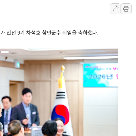
가
강릉·동해·삼척 시간당 최대 
가
폐기물 수거하다 참변…60대
서울 중랑구 주택가서 흉기 난
가 민선 9기 차석호 함안군수 취임을 축하했다.
李대통령 "결혼 때문에 손해 
여수 오동도 인근 해상서 모
추미애, '위안부' 피해자 기림
인천 선재도 갯벌서 해루질 중
인천서 말다툼 중 어머니 흉기
'화합' 꺼낸 김민석에 '뻔뻔