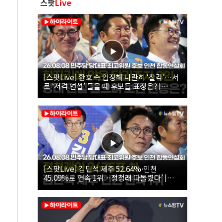
스팟
Live
[스팟Live] 환호 속 입장해 나란히 ‘찰칵’…서
로 ‘저격 연설’ 들을 때 후보들 표정은? |
26.08.08 더불어민주당 당대표·최고위원 후
보 인천 합동연설회
[스팟Live] 김민석 제주 52.64%·인천
45.09%로 연속 1위…정청래 따돌렸다’ |
26.08.08 더불어민주당 당대표·최고위원 후
보 인천 합동연설회