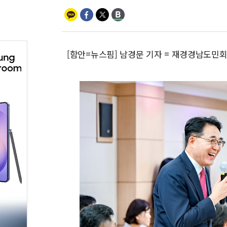
[함안=뉴스핌] 남경문 기자 = 재경경남도민회