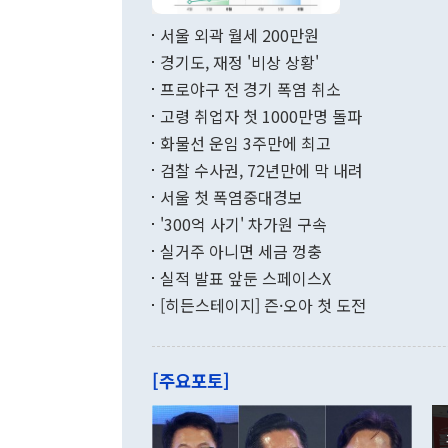
서 취임 1주년 
면 지난 6월
부 장관 권한
1000만달러
서울 외곽 월세 200만원
발전 구상'을
이에 따라 올
적 갈등 해결
경기도, 재정 '비상 상황'
했다. 경상수
결과 혐오의 
9000만달러
프로야구 전 경기 폭염 취소
년간의 CVI
지 기준 상품
고령 취업자 첫 1000만명 돌파
무너졌다고도 
며 월간 기준
현실을 바꾸는
달러로 38.
화물선 운임 3주만에 최고
를 평화 체제
196.9% 급
검찰 수사권, 72년만에 막 내려
함께 4자 대
수출은 160
지만 이 대통
서울 첫 폭염중대경보
(18.6%) 
화공존 정책이
했다. 통관 기
'300억 사기' 차가원 구속
다"고 지적했
(16.4%)
투리가 잡혀 
실거주 아니면 세금 껑충
월(-10억9
쁜 상황이 초
증가와 유류할
실적 발표 앞둔 스페이스X
9·19 군사
기록했지만 
[히든스테이지] 즌·오아 첫 도전
"우리의 선의
로 전환됐다.
으로 약간의 의문
를 기록해 전
관은 업무보고
는 배당수입
주의에 근거한
줄면서 25억
[주요포토]
라며 "여러분
억1000만달
이 9월 러시
였던 올해 3
며 "정부 차
인의 해외투자
은 "그것은 
각각 증가했다