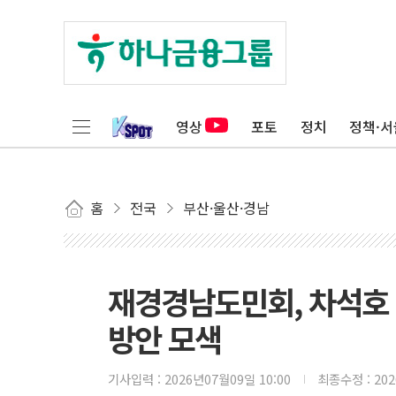
영상
포토
정치
정책·서
홈
전국
부산·울산·경남
재경경남도민회, 차석호
방안 모색
기사입력 :
2026년07월09일 10:00
최종수정 :
20