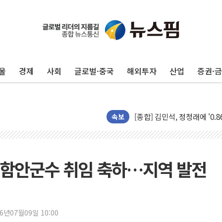
울
경제
사회
글로벌·중국
해외투자
산업
증권·
포항시 재난예산 40억 긴급 
울진·영덕 '호우특보'-포항 '
[종합] 김민석, 정청래에 '0.86
속보
인천 합동연설회 나선 송영길
김민석, 2주차 제주·인천 경선서
인사하는 김민석 당대표 후보
 함안군수 취임 축하…지역 발전
[속보] 민주, 제주·인천 경선 결
[속보] 민주, 인천 경선 결과 발
[속보] 민주, 제주 경선 결과 발
이번주 국내 주요 금융일정(8.1
26년07월09일 10:00
美, 이란전 출구전략 만지작