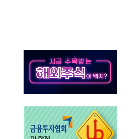
50㎜ 폭우…강원 동해안 강한 비 이어져
 환경미화원 수거차에 치여 사망
동…60대 남성 2명 숨져
보는 일 없게"…'결혼 페널티' 22개 과제 손본다
터보트 전복…1명 사망·1명 실종
의 날 참석..."국제적 시민 연대로 목소리 내야"
 실종 60대 나흘만에 숨진 채 발견
 살해 10대 아들 체포
' 받아친 정청래…제주 연설서 신경전 고조