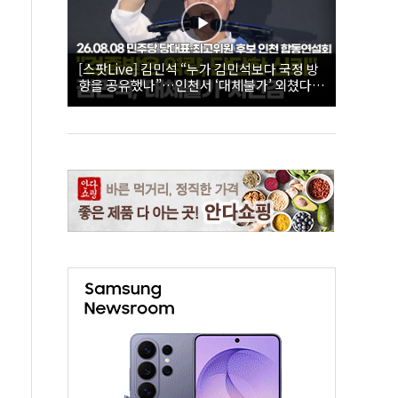
[스팟Live] 김민석 “누가 김민석보다 국정 방
향을 공유했나”…인천서 ‘대체불가’ 외쳤다 |
26.08.08 더불어민주당 당대표·최고위원 후
보 인천 합동연설회