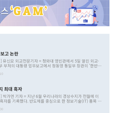
보고 논란
] 유신모 외교전문기자 = 청와대 영빈관에서 5일 열린 외교·
부 부처의 대통령 업무보고에서 정동영 통일부 장관의 '한반도
 구상'과 업무보고 발언이 논란을 빚고 있다. 이날 정 장관의
10
정부 내 조율을 거치지 않은 사안을 정책으로 추진하겠다고 공
는가 하면 사실 관계에 맞지 않은 설명도 있었다. 이재명 대통
로 신중을 기해 달라고 경고했고, 조현 외교부 장관은 '이상
지 최대 흑자
 근거한 비현실적 구상'이라는 비판을 내놨다. 그동안 정 장
책 관련 발언이 물의를 빚은 적은 여러 번 있지만 대통령과 유
] 박가연 기자 = 지난 6월 우리나라의 경상수지가 전월에 이
이 공개적으로 부정적 입장을 표명한 것은 이례적이다. 정 장
 흑자를 기록했다. 반도체를 중심으로 한 정보기술(IT) 품목 수
대북 접근법과 월권을 제어해야 한다는 목소리도 높아지고 있
간 상품수출이 처음으로 1000억달러를 넘어선 영향이다. [자
00
 따르