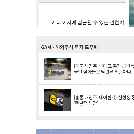
GAM
- 해외주식 투자 도우미
[미국 특징주] 빅테크 주가 급반등..
불안 잦아들고 낙관론 되살아나
[홍콩 대장주] 메이퇀 ③ 신성장
'폭발적 성장'