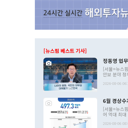
[뉴스핌 베스트 기사]
정동영 업무
[서울=뉴스핌
안보 분야 정
평화공존 발전
2026-08-06 06:
발언 중에는 
언한 것이 있
령은 공개적으
6월 경상수
주의적 희망에
관의 대북 정
[서울=뉴스핌
관 부처 장관
어 역대 최대
관의 무리한 
출 호조로 월
다. [정동영 통일부 장관이 지난달 23일 오후 서울 종로구 정부서울청사에
2026-08-06 08:
료=한국은행] 한국은행이 6일 발표한 '2026년 6월 국제수지(잠정)'에