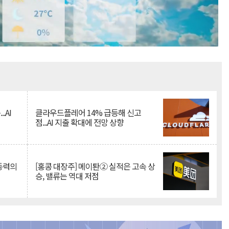
Mute
.AI
클라우드플레어 14% 급등해 신고
점...AI 지출 확대에 전망 상향
 동력의
[홍콩 대장주] 메이퇀② 실적은 고속 상
승, 밸류는 역대 저점