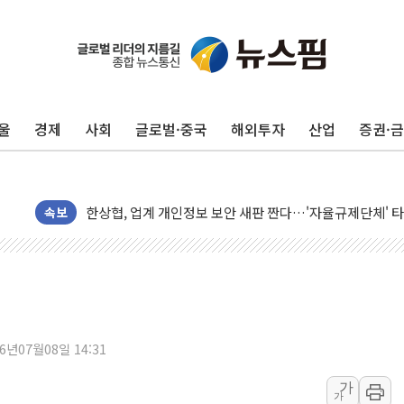
李대통령, 'ISA·주가누르기 방지법' 전면 재검토 지시
'호우 특보' 경북 울진 시간당 20~30mm 강한 비...가뭄 
주말 무더위·열대야 지속…내륙 곳곳 소나기
오세훈 "용산공원 주택 검토, 민주당 스스로 원칙 뒤집는 
울
경제
사회
글로벌·중국
해외투자
산업
증권·
충북 주말 무더위 지속…청주·진천 35도, 곳곳 소나기
10월 보완수사권 폐지·공소청 출범…피해자들 '범죄 사각
민주당, 오늘 제주·인천 경선 발표...김민석 '재역전' vs 정
한상협, 업계 개인정보 보안 새판 짠다…'자율규제단체' 
속보
뉴욕증시, 고용 쇼크에 금리 인상 우려 후퇴…S&P500 
트럼프, 쿡 연준 이사 해임 재추진…"26일까지 의혹 소명"
유럽증시, 美 고용 예상 밖 부진에 연준 금리 인상 가능성 
미 연준 매파 기세 꺾이나…고용 감소에 9월 동결 전망 우
[종합] 이슬람 수니파 3국, '공동방위협정' 체결… 이스라
26년07월08일 14:31
트럼프, 백신·자폐증 행정명령 검토…"이르면 다음 주"
가
가
美 항소법원, 백악관 무도회장 공사 중단 명령…트럼프 제