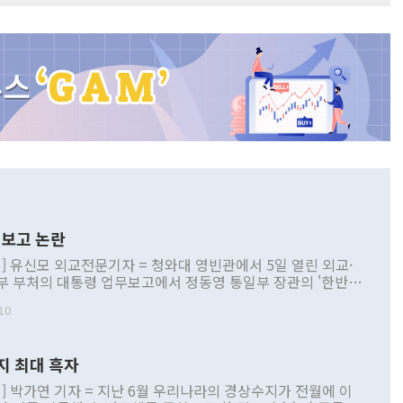
보고 논란
] 유신모 외교전문기자 = 청와대 영빈관에서 5일 열린 외교·
부 부처의 대통령 업무보고에서 정동영 통일부 장관의 '한반도
 구상'과 업무보고 발언이 논란을 빚고 있다. 이날 정 장관의
10
정부 내 조율을 거치지 않은 사안을 정책으로 추진하겠다고 공
는가 하면 사실 관계에 맞지 않은 설명도 있었다. 이재명 대통
로 신중을 기해 달라고 경고했고, 조현 외교부 장관은 '이상
지 최대 흑자
 근거한 비현실적 구상'이라는 비판을 내놨다. 그동안 정 장
책 관련 발언이 물의를 빚은 적은 여러 번 있지만 대통령과 유
] 박가연 기자 = 지난 6월 우리나라의 경상수지가 전월에 이
이 공개적으로 부정적 입장을 표명한 것은 이례적이다. 정 장