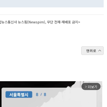
뉴스통신사 뉴스핌(Newspim), 무단 전재-재배포 금지>
맨위로
더보기
arrow_forward_ios