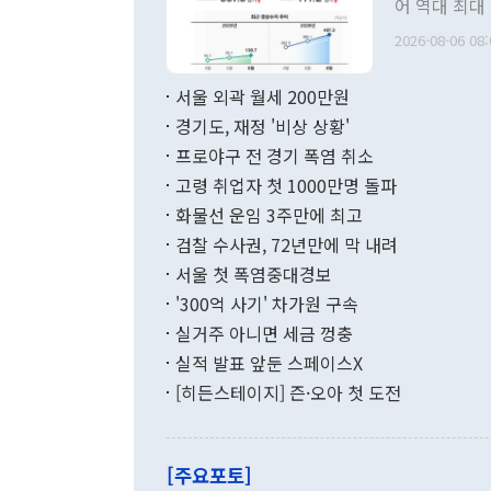
어 역대 최대
관의 무리한 
출 호조로 월
다. [정동영 통일부 장관이 지난달 23일 오후 서울 종로구 정부서울청사에
2026-08-06 08:
료=한국은행] 한국은행이 6일 발표한 '2026년 6월 국제수지(잠정)'에
서 취임 1주년 
면 지난 6월
부 장관 권한
1000만달러
서울 외곽 월세 200만원
발전 구상'을
이에 따라 올
적 갈등 해결
경기도, 재정 '비상 상황'
했다. 경상수
결과 혐오의 
9000만달러
프로야구 전 경기 폭염 취소
년간의 CVI
지 기준 상품
고령 취업자 첫 1000만명 돌파
무너졌다고도 
며 월간 기준
현실을 바꾸는
달러로 38.
화물선 운임 3주만에 최고
를 평화 체제
196.9% 급
검찰 수사권, 72년만에 막 내려
함께 4자 대
수출은 160
지만 이 대통
서울 첫 폭염중대경보
(18.6%) 
화공존 정책이
했다. 통관 기
'300억 사기' 차가원 구속
다"고 지적했
(16.4%)
투리가 잡혀 
실거주 아니면 세금 껑충
월(-10억9
쁜 상황이 초
증가와 유류할
실적 발표 앞둔 스페이스X
9·19 군사
기록했지만 
[히든스테이지] 즌·오아 첫 도전
"우리의 선의
로 전환됐다.
으로 약간의 의문
를 기록해 전
관은 업무보고
는 배당수입
주의에 근거한
줄면서 25억
[주요포토]
라며 "여러분
억1000만달