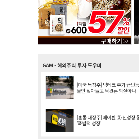
GAM
- 해외주식 투자 도우미
[미국 특징주] 빅테크 주가 급반등..
불안 잦아들고 낙관론 되살아나
[홍콩 대장주] 메이퇀 ③ 신성장
'폭발적 성장'