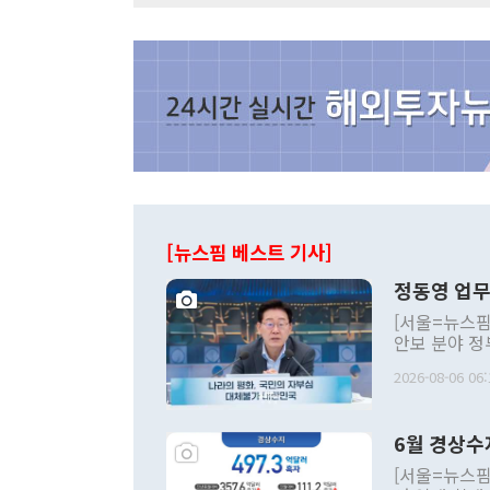
[뉴스핌 베스트 기사]
정동영 업무
[서울=뉴스핌
안보 분야 정
평화공존 발전
2026-08-06 06:
발언 중에는 
언한 것이 있
령은 공개적으
6월 경상수
주의적 희망에
관의 대북 정
[서울=뉴스핌
관 부처 장관