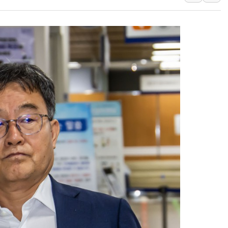
이란 핵심 원유 수출항 '하르그섬', 최근 1주일 이상 '올스
美 고용 쇼크에 엔화 장중 급등…시장은 "또 개입했나" 촉
[AI MY 뉴스] 뉴욕 반도체주 프리뷰...美 고용 쇼크에 반도
뉴욕증시 프리뷰, 美 고용 쇼크에 금리 인상 우려 후퇴…나
[종합] 美 7월 고용 2만3000명 감소 '쇼크'…9월 금리 인