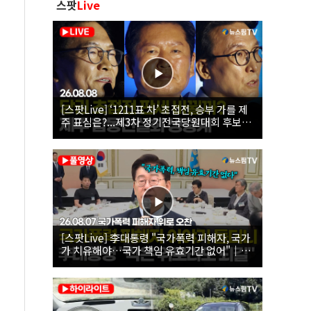
스팟
Live
[스팟Live] ‘1211표 차’ 초접전, 승부 가를 제
주 표심은?...제3차 정기전국당원대회 후보자
제주 합동연설회 생중계 | 26.08.08
[스팟Live] 李대통령 "국가폭력 피해자, 국가
가 치유해야…국가 책임 유효기간 없어"｜
26.08.07 국가폭력 피해자 위로 오찬