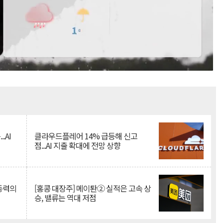
Mute
.AI
클라우드플레어 14% 급등해 신고
점...AI 지출 확대에 전망 상향
 동력의
[홍콩 대장주] 메이퇀② 실적은 고속 상
승, 밸류는 역대 저점