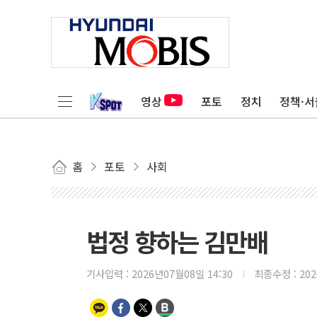
영상
포토
정치
정책·서
홈
포토
사회
법정 향하는 김만배
기사입력 :
2026년07월08일 14:30
최종수정 :
20