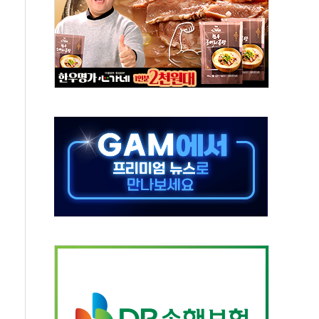
톱'… 美 해상봉쇄 영향
각
체주 '활짝'
스닥 선물 1%대 상승
상 기대 후퇴