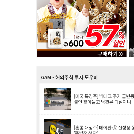
GAM
- 해외주식 투자 도우미
[미국 특징주] 빅테크 주가 급반등..
불안 잦아들고 낙관론 되살아나
[홍콩 대장주] 메이퇀 ③ 신성장
'폭발적 성장'