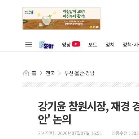
영상
포토
정치
정책·서
홈
전국
부산·울산·경남
강기윤 창원시장, 재경 
안' 논의
기사입력 :
2026년07월07일 16:51
최종수정 :
20