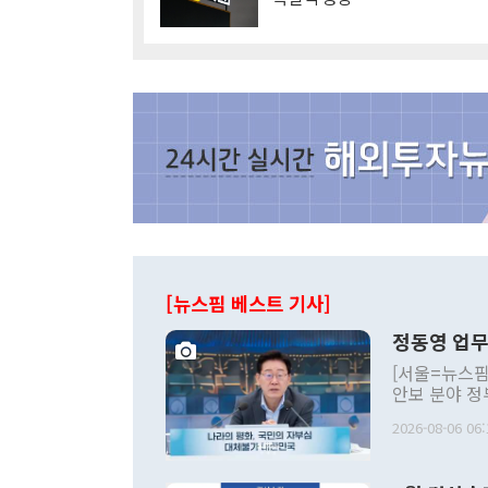
[뉴스핌 베스트 기사]
정동영 업무
[서울=뉴스핌
안보 분야 정
평화공존 발전
2026-08-06 06:
발언 중에는 
언한 것이 있
령은 공개적으