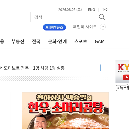
2026.08.08 (토)
ENG
中文
|
|
만지작…공습 한계·탄약 부족 현실화
 최대 50㎜ 폭우…강원 동해안 강한 비 어어져
패밀리 사이트
…60대 환경미화원 수거차에 치여 사망
금융
부동산
전국
문화·연예
스포츠
GAM
흉기 난동…60대 남성 2명 숨져
손해 보는 일 없게"…'결혼 페널티' 22개 과제 손본다
서 모터보트 전복…1명 사망·1명 실종
자 기림의 날 참석..."국제적 시민 연대로 목소리 내야"
질 중 실종 60대 나흘만에 숨진 채 발견
 흉기 살해 10대 아들 체포
 '뻔뻔' 받아친 정청래…제주 연설서 신경전 고조
재검토 지시…與 "적극 환영"·野 "졸속 국정"
주의보…10일까지 최대 3.5m 높은 물결
사망 23명…정부, 비상대응기구 가동
, 수도 베이징도 부동산 규제 철폐