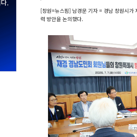
[창원=뉴스핌] 남경문 기자 = 경남 창원시가
력 방안을 논의했다.