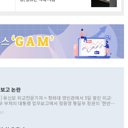
보고 논란
] 유신모 외교전문기자 = 청와대 영빈관에서 5일 열린 외교·
부 부처의 대통령 업무보고에서 정동영 통일부 장관의 '한반도
 구상'과 업무보고 발언이 논란을 빚고 있다. 이날 정 장관의
10
정부 내 조율을 거치지 않은 사안을 정책으로 추진하겠다고 공
는가 하면 사실 관계에 맞지 않은 설명도 있었다. 이재명 대통
로 신중을 기해 달라고 경고했고, 조현 외교부 장관은 '이상