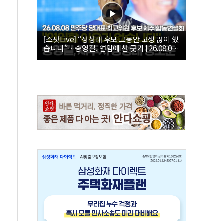
[스팟Live] “정청래 후보 그동안 고생 많이 했
습니다”…송영길, 연임에 선 긋기 | 26.08.08
더불어민주당 당대표·최고위원 후보 제주 합
동연설회