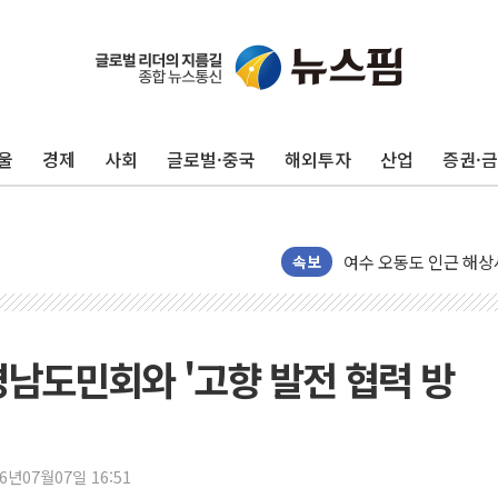
美, 이란전 출구전략 
강릉·동해·삼척 시간당
폐기물 수거하다 참변
울
경제
사회
글로벌·중국
해외투자
산업
증권·
서울 중랑구 주택가서 
李대통령 "결혼 때문에 
여수 오동도 인근 해상
속보
추미애, '위안부' 피해
인천 선재도 갯벌서 해루
인천서 말다툼 중 어머니
경남도민회와 '고향 발전 협력 방
'화합' 꺼낸 김민석에
李대통령, ISA 개편 
동해중부 전 해상 풍랑
연일 폭염에 온열질환 
26년07월07일 16:51
中 전방위 아파트 부양