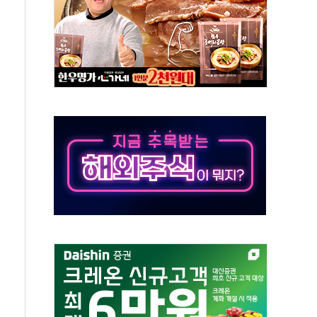
위 상승으로 피서객 7명 고립…전원 구조
별똥별 멍' 운영…페르세우스 유성우 관측
시간당 50mm 이상 폭우…호우경보 발효
0대 숨져…온열질환 여부 조사
능시험 오전 집중 편성…체감온도 38도 넘으면 중단
누르기 방지법' 전면 재검토 지시