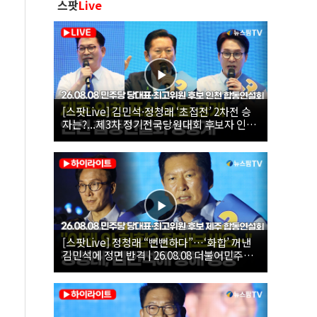
스팟
Live
[스팟Live] 김민석·정청래 ‘초접전’ 2차전 승
자는?...제3차 정기전국당원대회 후보자 인천
합동연설회 생중계 | 26.08.08
[스팟Live] 정청래 “뻔뻔하다”…‘화합’ 꺼낸
김민석에 정면 반격 | 26.08.08 더불어민주당
당대표·최고위원 후보 제주 합동연설회