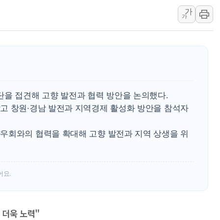
가
인제 용대리 계곡서 수
가
동해시, 11~14일 '
강원 중·남부 동해안 
청양 밭에서 일하던 9
폭염에 車 운전면허 기
李대통령, 'ISA·주가
단을 접견해 고향 발전과 협력 방안을 논의했다.
고 창원·경남 발전과 지역경제 활성화 방안을 참석자
우회와의 협력을 확대해 고향 발전과 지역 상생을 위
어요.
 더욱 노력"