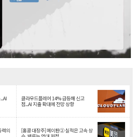
Mute
.AI
클라우드플레어 14% 급등해 신고
점...AI 지출 확대에 전망 상향
 동력의
[홍콩 대장주] 메이퇀② 실적은 고속 상
승, 밸류는 역대 저점