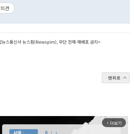
의견
뉴스통신사 뉴스핌(Newspim), 무단 전재-재배포 금지>
맨위로
더보기
arrow_forward_ios