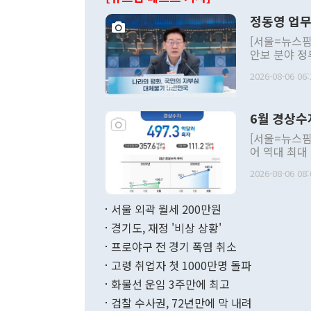
정동영 업무
[서울=뉴스핌
안보 분야 정
평화공존 발전
2026-08-06 06:
발언 중에는 
언한 것이 있
령은 공개적으
6월 경상수
주의적 희망에
관의 대북 정
[서울=뉴스핌
관 부처 장관
어 역대 최대
관의 무리한 
출 호조로 월
다. [정동영 통일부 장관이 지난달 23일 오후 서울 종로구 정부서울청사에
2026-08-06 08:
료=한국은행] 한국은행이 6일 발표한 '2026년 6월 국제수지(잠정)'에
서 취임 1주년 
면 지난 6월
부 장관 권한
1000만달러
서울 외곽 월세 200만원
발전 구상'을
이에 따라 올
적 갈등 해결
경기도, 재정 '비상 상황'
했다. 경상수
결과 혐오의 
9000만달러
프로야구 전 경기 폭염 취소
년간의 CVI
지 기준 상품
고령 취업자 첫 1000만명 돌파
무너졌다고도 
며 월간 기준
현실을 바꾸는
달러로 38.
화물선 운임 3주만에 최고
를 평화 체제
196.9% 급
검찰 수사권, 72년만에 막 내려
함께 4자 대
수출은 160