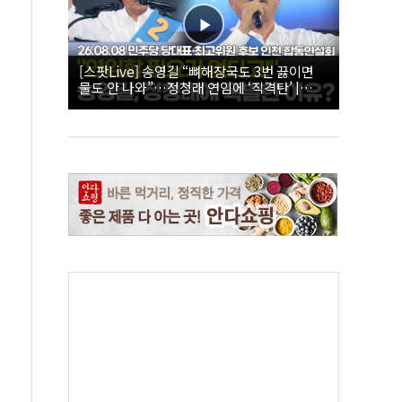
[스팟Live] 송영길 “뼈해장국도 3번 끓이면
물도 안 나와”…정청래 연임에 ‘직격탄’ |
26.08.08 더불어민주당 당대표·최고위원 후
보 인천 합동연설회