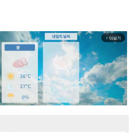
더보기
arrow_forward_ios
Mute