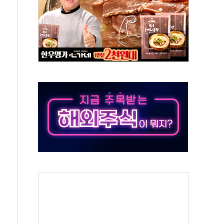
터보트 전복…1명 사망·1명 실종
의 날 참석..."국제적 시민 연대로 목소리 내야"
 실종 60대 나흘만에 숨진 채 발견
 살해 10대 아들 체포
' 받아친 정청래…제주 연설서 신경전 고조
지시…與 "적극 환영"·野 "졸속 국정"