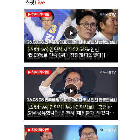
스팟
Live
[스팟Live] 김민석 제주 52.64%·인천
45.09%로 연속 1위…정청래 따돌렸다’ |
26.08.08 더불어민주당 당대표·최고위원 후
보 인천 합동연설회
[스팟Live] 김민석 “누가 김민석보다 국정 방
향을 공유했나”…인천서 ‘대체불가’ 외쳤다 |
26.08.08 더불어민주당 당대표·최고위원 후
보 인천 합동연설회