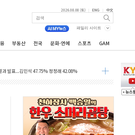
2026.08.08 (토)
ENG
中文
|
|
산사태 주의보'...경북도, 호우 피해·통제구간 없어
%p' 차 재역전 성공...金 45.42% vs 鄭 44.56%
패밀리 사이트
·정청래·김민석 당대표 후보
금융
부동산
전국
문화·연예
스포츠
GAM
 정청래에 승리...47.75% vs 42.08%
과 발표...김민석 47.75% 정청래 42.08%
표...김민석 45.09% 정청래 43.27% 송영길 11.63%
표...김민석 52.64% 정청래 39.89% 송영길 7.47%
0~8.14)
…공습 한계·탄약 부족 현실화
50㎜ 폭우…강원 동해안 강한 비 이어져
 환경미화원 수거차에 치여 사망
동…60대 남성 2명 숨져
보는 일 없게"…'결혼 페널티' 22개 과제 손본다