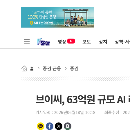
영상
포토
정치
정책·서
홈
증권·금융
증권
브이씨, 63억원 규모 A
기사입력 :
2026년06월18일 10:18
최종수정 :
20