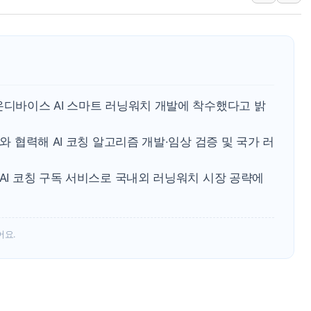
여수 오동도 인근 해상서 모
추미애, '위안부' 피해자 기림
인천 선재도 갯벌서 해루질 중
인천서 말다툼 중 어머니 흉기
'화합' 꺼낸 김민석에 '뻔뻔
온디바이스 AI 스마트 러닝워치 개발에 착수했다고 밝
李대통령, ISA 개편 재검토 
대와 협력해 AI 코칭 알고리즘 개발·임상 검증 및 국가 러
 AI 코칭 구독 서비스로 국내외 러닝워치 시장 공략에
어요.