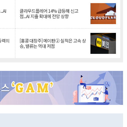
.AI
클라우드플레어 14% 급등해 신고
점...AI 지출 확대에 전망 상향
 동력의
[홍콩 대장주] 메이퇀② 실적은 고속 상
승, 밸류는 역대 저점