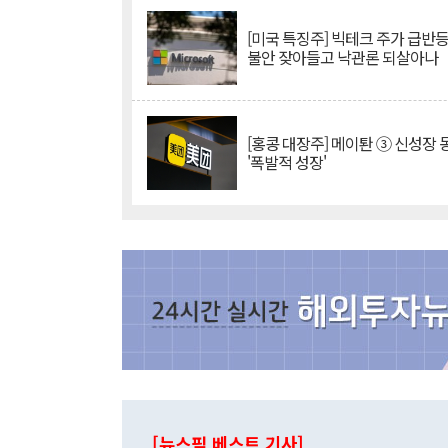
[미국 특징주] 빅테크 주가 급반등..
불안 잦아들고 낙관론 되살아나
[홍콩 대장주] 메이퇀 ③ 신성장
'폭발적 성장'
[뉴스핌 베스트 기사]