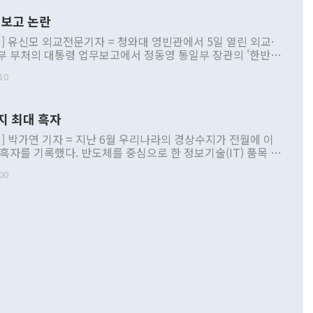
보고 논란
] 유신모 외교전문기자 = 청와대 영빈관에서 5일 열린 외교·
부 부처의 대통령 업무보고에서 정동영 통일부 장관의 '한반도
 구상'과 업무보고 발언이 논란을 빚고 있다. 이날 정 장관의
10
정부 내 조율을 거치지 않은 사안을 정책으로 추진하겠다고 공
는가 하면 사실 관계에 맞지 않은 설명도 있었다. 이재명 대통
로 신중을 기해 달라고 경고했고, 조현 외교부 장관은 '이상
지 최대 흑자
 근거한 비현실적 구상'이라는 비판을 내놨다. 그동안 정 장
책 관련 발언이 물의를 빚은 적은 여러 번 있지만 대통령과 유
] 박가연 기자 = 지난 6월 우리나라의 경상수지가 전월에 이
이 공개적으로 부정적 입장을 표명한 것은 이례적이다. 정 장
 흑자를 기록했다. 반도체를 중심으로 한 정보기술(IT) 품목 수
대북 접근법과 월권을 제어해야 한다는 목소리도 높아지고 있
간 상품수출이 처음으로 1000억달러를 넘어선 영향이다. [자
00
 따르
기자간담회를 하고 있다. [사진=통일부] 2026.07.23 ◆통일
 경상수지는 497억3000만달러 흑자로 집계됐다. 전월(386억
 넘어선 주장 정 장관은 이날 업무보고에서 '한반도 평화공존
)에 이어 두 달 연속 월간 기준 역대 최대 기록을 갈아치웠다.
 설명하면서 이재명 정부 2년차 핵심 과제로 상호 존중·평화
해 상반기 누적 경상수지 흑자는 1910억1000만달러를 기록
·핵 없는 한반도 등 3대 기본 방향을 제시했다. 정 장관은 "대
지 흑자를 견인한 것은 상품수지다. 6월 상품수지는 478억
언어는 멈춰야 한다"면서 주적 용어 대체를 주장했다. 지난 25
 흑자를 기록하며 전월에 이어 역대 최대를 다시 썼다. 국제수
D(완전하고 검증가능하며 되돌릴 수 없는 비핵화) 구도는 이미
수출은 1123억7000만달러로 전년 동월 대비 84.5% 증가하
했다. 또 "현 시점에서 흘러간 선(先)비핵화만 되뇌는 것은
 처음으로 1000억달러를 넘어섰다. 상품수입은 644억8000만
 데 힘이 되지 않는다"고 주장했다. 정 장관은 또 "정전 체제
6% 늘었다. 통관 기준으로는 반도체 수출이 전년 동월 대비
로 바꾸는 논의에 착수하겠다"면서 "북·미 정상회담 견인과
증했고 컴퓨터·주변기기(SSD)는 282.7% 증가했다. IT 품목
화의 동력을 확보하기 위해 최선을 다할 것"이라고 말했다. 하
.4% 늘었으며 비IT 품목도 ▲석유제품(47.5%) ▲화공품