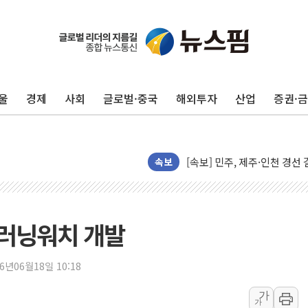
울진·영덕 '호우특보'-포항 '
[종합] 김민석, 정청래에 '0.86
인천 합동연설회 나선 송영길
울
경제
사회
글로벌·중국
해외투자
산업
증권·
김민석, 2주차 제주·인천 경선서
인사하는 김민석 당대표 후보
[속보] 민주, 제주·인천 경선 결
[속보] 민주, 인천 경선 결과 발
속보
[속보] 민주, 제주 경선 결과 발
이번주 국내 주요 금융일정(8.1
美, 이란전 출구전략 만지작
I 러닝워치 개발
강릉·동해·삼척 시간당 최대 
폐기물 수거하다 참변…60대
26년06월18일 10:18
서울 중랑구 주택가서 흉기 난
가
가
李대통령 "결혼 때문에 손해 