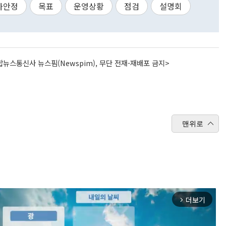
가안정
목표
운영상황
점검
설명회
뉴스통신사 뉴스핌(Newspim), 무단 전재-재배포 금지>
맨위로
더보기
arrow_forward_ios