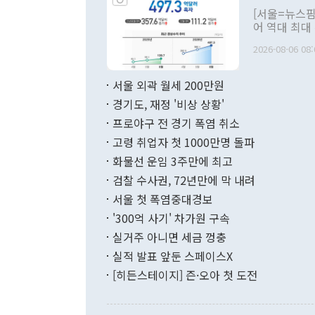
관의 대북 정
[서울=뉴스핌
관 부처 장관
어 역대 최대
관의 무리한 
출 호조로 월
다. [정동영 통일부 장관이 지난달 23일 오후 서울 종로구 정부서울청사에
2026-08-06 08:
료=한국은행] 한국은행이 6일 발표한 '2026년 6월 국제수지(잠정)'에
서 취임 1주년 
면 지난 6월
부 장관 권한
1000만달러
서울 외곽 월세 200만원
발전 구상'을
이에 따라 올
적 갈등 해결
경기도, 재정 '비상 상황'
했다. 경상수
결과 혐오의 
9000만달러
프로야구 전 경기 폭염 취소
년간의 CVI
지 기준 상품
고령 취업자 첫 1000만명 돌파
무너졌다고도 
며 월간 기준
현실을 바꾸는
달러로 38.
화물선 운임 3주만에 최고
를 평화 체제
196.9% 급
검찰 수사권, 72년만에 막 내려
함께 4자 대
수출은 160
지만 이 대통
서울 첫 폭염중대경보
(18.6%) 
화공존 정책이
했다. 통관 기
'300억 사기' 차가원 구속
다"고 지적했
(16.4%)
투리가 잡혀 
실거주 아니면 세금 껑충
월(-10억9
쁜 상황이 초
증가와 유류할
실적 발표 앞둔 스페이스X
9·19 군사
기록했지만 
[히든스테이지] 즌·오아 첫 도전
"우리의 선의
로 전환됐다.
으로 약간의 의문
를 기록해 전
관은 업무보고
는 배당수입