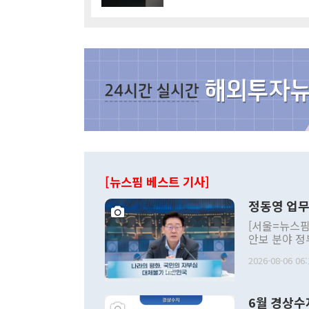
[뉴스핌 베스트 기사]
정동영 업무
[서울=뉴스핌
안보 분야 정
평화공존 발전
2026-08-06 06:
발언 중에는 
언한 것이 있
령은 공개적으
6월 경상수
주의적 희망에