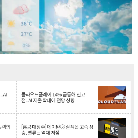
Mute
.AI
클라우드플레어 14% 급등해 신고
점...AI 지출 확대에 전망 상향
 동력의
[홍콩 대장주] 메이퇀② 실적은 고속 상
승, 밸류는 역대 저점