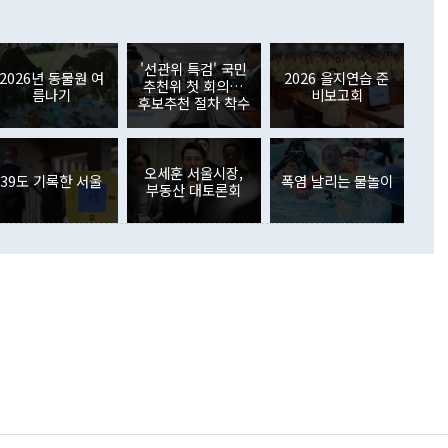
 어떤 희망이라 하더라도 그건 아직 조율되지 않은 방법"이
6000만달러 흑자를 나타냈다. 금융계정 순자산은 6월 중 467
들께서 디스카운트해 주시면 좋겠다"고 선을 그었다. 정 장관
러 증가해 월간 기준 역대 최대 증가 폭을 기록했다. 종전 최대
아 블라디보스토크에서 열리는 '동방경제포럼(EEF)'을 언급하
월(369억9000만달러)을 넘어선 것이다. 직접투자에서는 내국
원에서 (참석을) 검토하고 있다"고 발언한 데 대해서도 조 장관
가 80억1000만달러, 외국인의 국내투자가 46억3000만달러
'선관위 특검' 국민
외교부의 몫"이라며 "아직 거기까지 진도가 나가지 않았다"고
2026년 동물원 여
2026 을지연습 준
. 증권투자에서는 외국인의 국내 주식 매도세가 이어졌다. 외
추천위 첫 회의…
름나기
비보고회
장관이 이날 소개한 대북 구상과 설명은 정부 내 조율을 거치지
주식 투자는 차익실현 매도 등의 영향으로 316억1000만달러
후보추천 절차 착수
서 문제가 있다. 특히 주적 표현 대체와 국호 사용, 9·19 군
(-310억5000만달러)에 이어 역대 최대 순매도 기록을 다시
 4자회담 추진 등은 통일부 장관이 결정할 사안이 아니어서 월
국인의 국내 채권투자는 세계국채지수(WGBI) 자금 유입에도
이 나오고 있다. 이 대통령은 정 장관의 업무보고를 듣고 난
도래 영향으로 증가 폭이 줄어든 52억9000만달러를 기록했
무보고에 발표했다고 승인난 건 아니다"라고 재차 확인했다. 정
오세훈 서울시장,
 해외 증권투자는 주식을 중심으로 35억6000만달러 증가했
39도 기록한 서울
폭염 날리는 물놀이
부동산 대토론회
통은 "정 장관의 발언 내용은 대부분 국가안전보장회의(NSC)
newspim.com
된 사안이 아닌 정 장관의 개인적 생각에 가깝다"며 "안보 관
이 정부의 공식 정책이 아닌 사안을 추진하겠다고 업무보고를
 면전에서 '국군통수권자가 나서야 한다'고 주장한 것은 심각
 5일 청와대 영빈관에서 열린 통일
 외교 안보 부처 업무보고에서 발언하고 있다. [사진=청와대]
장이 현 시점에서 이미 참고가 될 수 없는 과거의 경험 또는 사
식에 기반하고 있다는 것이다. 정 장관이 주장하는 구상은 급
 있는 북한의 전략과 한반도 및 국제 정세를 전혀 반영하지
 비판이 제기되고 있다. 정 장관이 "흘러간 선(先)비핵화만
현실을 바꾸지 못한다"고 언급한 것은 지금까지의 대북 접근
 있다. 북핵 위기 발발 이후 지금까지 모든 핵 협상에서 한국
북한에 선비핵화를 공식적으로 요구한 적이 없기 때문이다. 지