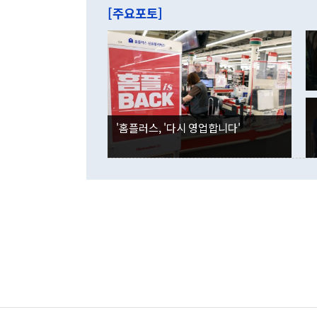
주의에 근거한
줄면서 25억
[주요포토]
라며 "여러분
억1000만달
이 9월 러시
였던 올해 3
며 "정부 차
인의 해외투자
은 "그것은 
각각 증가했다
잘랐다. 정 
국인의 국내 
않았다는 점에
감소하며 전월
사합의 복원,
경신했다. 외
권이라는 지적
분기 말 만기
뒤 "여기 업
다. 내국인의
'홈플러스, '다시 영업합니다'
부의 한 소식
다. eoyn2@
를 거쳐 결정
련 부처 장관
하고 대통령의
한 문제"라고 지적했다. 이재명 대통령이
외교 국방 등
2026.08.05 ◆시대착오적 접근, 대북 인식 오류 더욱 문제인 것은 정 장관
의 이같은 주
실과 다른 인
격히 변화하고
못하고 있다는
되뇌는 것은 
법을 호도하고
이나 미국은 