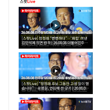
스팟
Live
[스팟Live] 정청래 “뻔뻔하다”…‘화합’ 꺼낸
김민석에 정면 반격 | 26.08.08 더불어민주당
당대표·최고위원 후보 제주 합동연설회
[스팟Live] “정청래 후보 그동안 고생 많이 했
습니다”…송영길, 연임에 선 긋기 | 26.08.08
더불어민주당 당대표·최고위원 후보 제주 합
동연설회