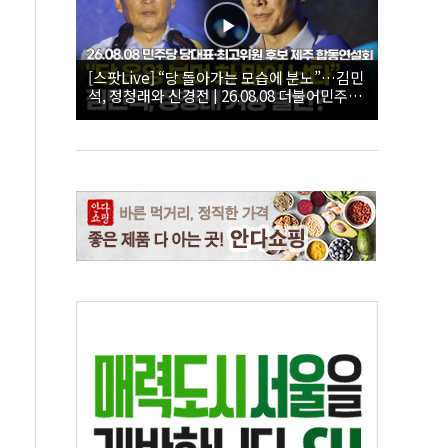
[스팟Live] “당 돌아가는 모습에 분노”…김민
석, 정청래와 신경전 | 26.08.08 더불어민주당
당대표·최고위원 후보 제주 합동연설회