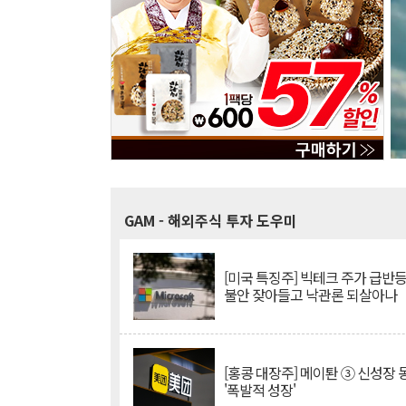
GAM
- 해외주식 투자 도우미
[미국 특징주] 빅테크 주가 급반등..
불안 잦아들고 낙관론 되살아나
[홍콩 대장주] 메이퇀 ③ 신성장
'폭발적 성장'