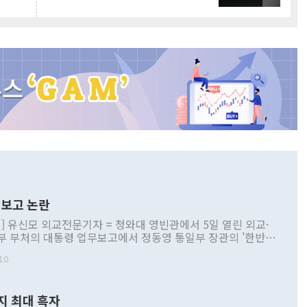
보고 논란
] 유신모 외교전문기자 = 청와대 영빈관에서 5일 열린 외교·
부 부처의 대통령 업무보고에서 정동영 통일부 장관의 '한반도
 구상'과 업무보고 발언이 논란을 빚고 있다. 이날 정 장관의
10
정부 내 조율을 거치지 않은 사안을 정책으로 추진하겠다고 공
는가 하면 사실 관계에 맞지 않은 설명도 있었다. 이재명 대통
로 신중을 기해 달라고 경고했고, 조현 외교부 장관은 '이상
지 최대 흑자
 근거한 비현실적 구상'이라는 비판을 내놨다. 그동안 정 장