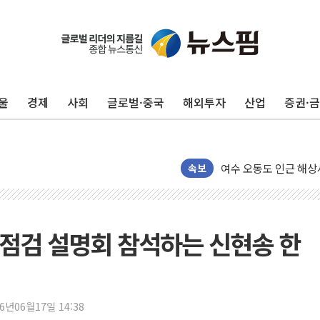
울
경제
사회
글로벌·중국
해외투자
산업
증권·
서울 중랑구 주택가서 
李대통령 "결혼 때문에 
여수 오동도 인근 해상
속보
추미애, '위안부' 피해
인천 선재도 갯벌서 해루
인천서 말다툼 중 어머니
점검 설명회 참석하는 신현송 한
'화합' 꺼낸 김민석에
李대통령, ISA 개편 
동해중부 전 해상 풍랑
26년06월17일 14:38
연일 폭염에 온열질환 