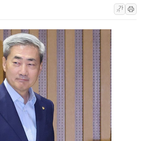
가
中 전방위 아파트 부양
가
인제 용대리 계곡서 수
동해시, 11~14일 '
강원 중·남부 동해안 
청양 밭에서 일하던 9
폭염에 車 운전면허 기
李대통령, 'ISA·주가
'호우 특보' 경북 울진 
주말 무더위·열대야 
오세훈 "용산공원 주택