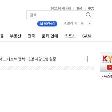
2026.08.08 (토)
ENG
中文
|
|
패밀리 사이트
금융
부동산
전국
문화·연예
스포츠
GAM
흉기 난동…60대 남성 2명 숨져
손해 보는 일 없게"…'결혼 페널티' 22개 과제 손본다
서 모터보트 전복…1명 사망·1명 실종
자 기림의 날 참석..."국제적 시민 연대로 목소리 내야"
질 중 실종 60대 나흘만에 숨진 채 발견
 흉기 살해 10대 아들 체포
 '뻔뻔' 받아친 정청래…제주 연설서 신경전 고조
재검토 지시…與 "적극 환영"·野 "졸속 국정"
주의보…10일까지 최대 3.5m 높은 물결
사망 23명…정부, 비상대응기구 가동