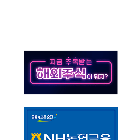
, 수도 베이징도 부동산 규제 철폐
위 상승으로 피서객 7명 고립…전원 구조
별똥별 멍' 운영…페르세우스 유성우 관측
시간당 50mm 이상 폭우…호우경보 발효
0대 숨져…온열질환 여부 조사
능시험 오전 집중 편성…체감온도 38도 넘으면 중단
누르기 방지법' 전면 재검토 지시
시간당 20~30mm 강한 비...가뭄 해소될 듯
지속…내륙 곳곳 소나기
 검토, 민주당 스스로 원칙 뒤집는 것"