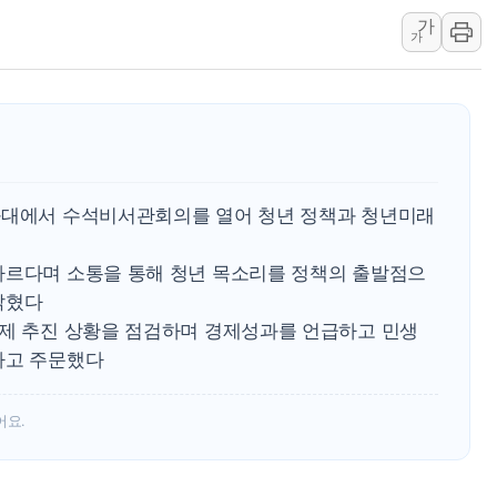
[종합] 美 7월 고용 2만3000명 감소 '쇼크'…9월 금리 인
가
[사진] 이슬람 수니파 3개국, 공동방위협정 체결
가
뉴욕증시 개장 전 특징주...아틀라시안·클라우드플레어
보훈부, 미 DPAA와 MOU… "6·25 미군 실종자 7359명
트럼프 "금리 내려야"…파월 때와 달리 워시엔 톤 낮춰
특정 정치인 측근 포항시 정책특보 내정설...포항시 '시끌'
李 "해남 태양광, 대한민국 다음 100년 밑거름…수도권 집
와대에서 수석비서관회의를 열어 청년 정책과 청년미래
다르다며 소통을 통해 청년 목소리를 정책의 출발점으
밝혔다
과제 추진 상황을 점검하며 경제성과를 언급하고 민생
라고 주문했다
어요.