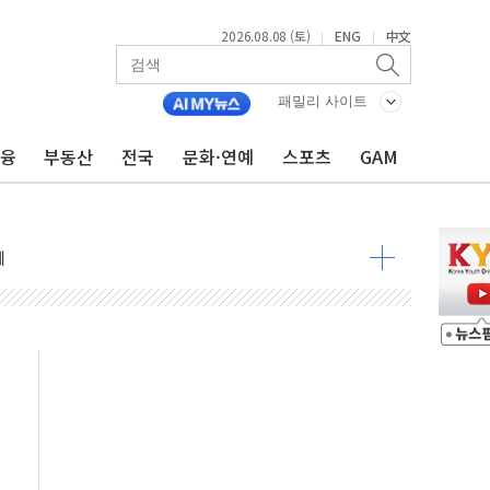
2026.08.08 (토)
ENG
中文
|
|
 정청래 격차 확대'
타진
패밀리 사이트
최고치
금융
부동산
전국
문화·연예
스포츠
GAM
 요구
낮아지며 상승… STOXX 600 지수는 나흘 연속 최고치
세
엘·이란 위협에 맞설 자체 억지력 강화
동
톱'… 美 해상봉쇄 영향
각
체주 '활짝'
스닥 선물 1%대 상승