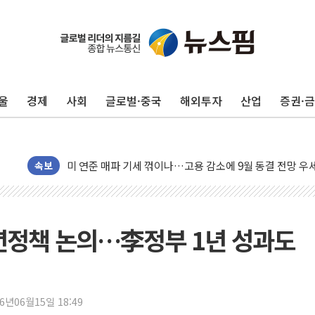
민주, 오늘 제주·인천 경선 결과 발표...'김민석 재역전 vs
한상협, 업계 개인정보 보안 새판 짠다…'자율규제단체' 
뉴욕증시, 고용 쇼크에 금리 인상 우려 후퇴…S&P500 
울
경제
사회
글로벌·중국
해외투자
산업
증권·
트럼프, 쿡 연준 이사 해임 재추진…"26일까지 의혹 소명"
유럽증시, 美 고용 예상 밖 부진에 연준 금리 인상 가능성 
미 연준 매파 기세 꺾이나…고용 감소에 9월 동결 전망 우
속보
[종합] 이슬람 수니파 3국, '공동방위협정' 체결… 이스라
트럼프, 백신·자폐증 행정명령 검토…"이르면 다음 주"
美 항소법원, 백악관 무도회장 공사 중단 명령…트럼프 제
년정책 논의…李정부 1년 성과도
이란 핵심 원유 수출항 '하르그섬', 최근 1주일 이상 '올스
美 고용 쇼크에 엔화 장중 급등…시장은 "또 개입했나" 촉
[AI MY 뉴스] 뉴욕 반도체주 프리뷰...美 고용 쇼크에 반도
뉴욕증시 프리뷰, 美 고용 쇼크에 금리 인상 우려 후퇴…나
26년06월15일 18:49