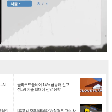
Mute
.AI
클라우드플레어 14% 급등해 신고
점...AI 지출 확대에 전망 상향
 동력의
[홍콩 대장주] 메이퇀② 실적은 고속 상