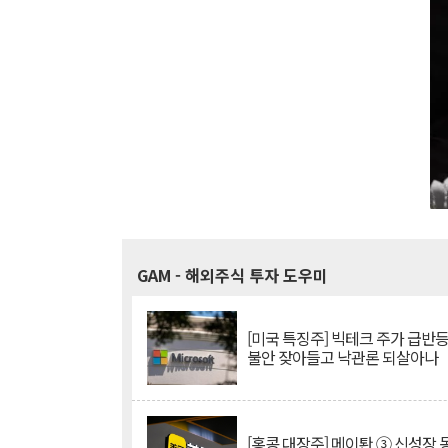
GAM
- 해외주식 투자 도우미
[미국 특징주] 빅테크 주가 급반등..
불안 잦아들고 낙관론 되살아나
[홍콩 대장주] 메이퇀 ③ 신성장