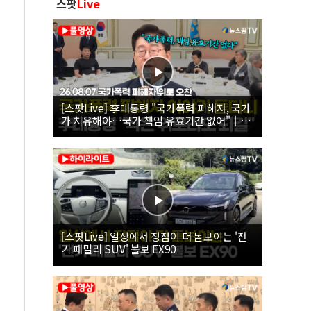
스팟
Live
[스팟Live] 李대통령 "국가폭력 피해자, 국가
가 치유해야…국가 책임 유효기간 없어"｜
26.08.07 국가폭력 피해자 위로 오찬
[스팟Live] 일상에서 장점이 더 돋보이는 '전
기 패밀리 SUV' 볼보 EX90