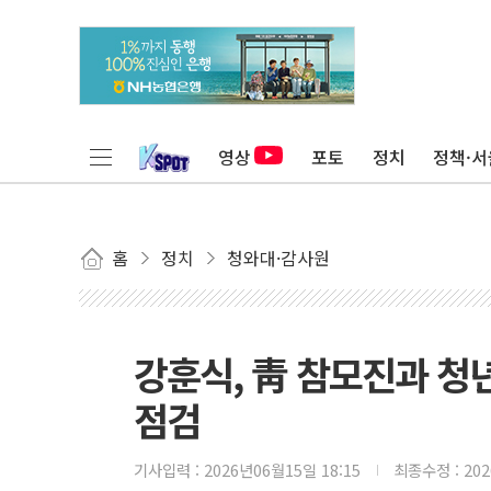
영상
포토
정치
정책·서
홈
정치
청와대·감사원
강훈식, 靑 참모진과 청
점검
기사입력 :
2026년06월15일 18:15
최종수정 :
20