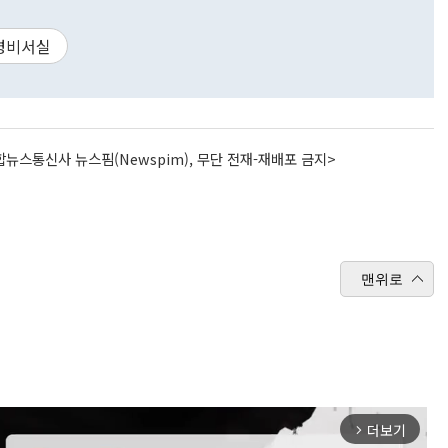
령비서실
뉴스통신사 뉴스핌(Newspim), 무단 전재-재배포 금지>
맨위로
더보기
arrow_forward_ios