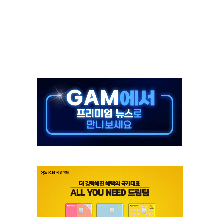
상 기대 후퇴
·태양광주↑ VS 트레이드데스크·웬디스↓
 끝까지 찾겠다"
중 완화 전환점"