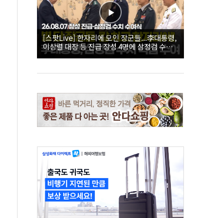
[스팟Live] 한자리에 모인 장군들...李대통령,
이상렬 대장 등 진급 장성 4명에 삼정검 수치
직접 수여｜26.08.07 장성 진급·삼정검 수치
수여식