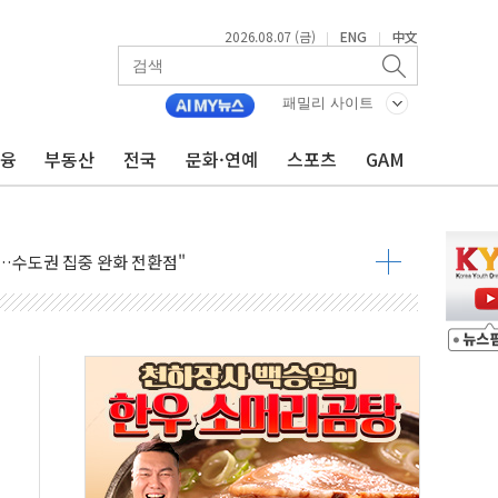
2026.08.07 (금)
ENG
中文
|
|
패밀리 사이트
금융
부동산
전국
문화·연예
스포츠
GAM
 톤 낮춰
항시 '시끌'
름…수도권 집중 완화 전환점"
주재… "전폭적 공급 확대·속도전 총력"
…美 태양광주 급등
도 놀랍지 않아"
태양광 착공…여의도 1.6배 규모
...금융주 낙폭 커
정책 아냐" 해명
~9일 최대 100mm 호우