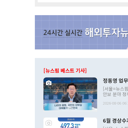
[뉴스핌 베스트 기사]
정동영 업무
[서울=뉴스핌
안보 분야 정
평화공존 발전
2026-08-06 06:
발언 중에는 
언한 것이 있
령은 공개적으
6월 경상수
주의적 희망에
관의 대북 정