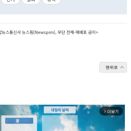
뉴스통신사 뉴스핌(Newspim), 무단 전재-재배포 금지>
맨위로
더보기
arrow_forward_ios