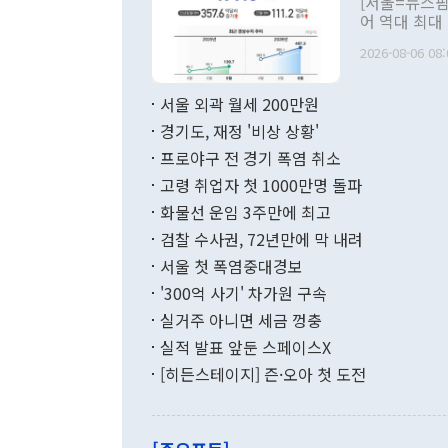
[서울=뉴스핌
관 부처 장관
어 역대 최대
관의 무리한 
출 호조로 월
다. [정동영 통일부 장관이 지난달 23일 오후 서울 종로구 정부서울청사에
2026-08-06 08:
료=한국은행] 한국은행이 6일 발표한 '2026년 6월 국제수지(잠정)'에
서 취임 1주년 
면 지난 6월
부 장관 권한
1000만달러
서울 외곽 월세 200만원
발전 구상'을
이에 따라 올
적 갈등 해결
경기도, 재정 '비상 상황'
했다. 경상수
결과 혐오의 
9000만달러
프로야구 전 경기 폭염 취소
년간의 CVI
지 기준 상품
고령 취업자 첫 1000만명 돌파
무너졌다고도 
며 월간 기준
현실을 바꾸는
달러로 38.
화물선 운임 3주만에 최고
를 평화 체제
196.9% 급
검찰 수사권, 72년만에 막 내려
함께 4자 대
수출은 160
지만 이 대통
서울 첫 폭염중대경보
(18.6%) 
화공존 정책이
했다. 통관 기
'300억 사기' 차가원 구속
다"고 지적했
(16.4%)
투리가 잡혀 
실거주 아니면 세금 껑충
월(-10억9
쁜 상황이 초
증가와 유류할
실적 발표 앞둔 스페이스X
9·19 군사
기록했지만 
[히든스테이지] 즌·오아 첫 도전
"우리의 선의
로 전환됐다.
으로 약간의 의문
를 기록해 전
관은 업무보고
는 배당수입
주의에 근거한
줄면서 25억