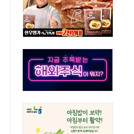
결… 수니파 국가들의 새 안보 협력 구도
비온 59㎡ 18억원대
-서울시 '정책 엇박자'
생애최초만 경쟁 치열
래·ETF 매수에도 고유가·금리·입법 지연 '삼중 부담'
...석유·가스주 올랐지만 빈그룹이 상쇄
총수요 104.3GW 기록
 위기 고조되는 또 다른 중동 화약고
름나기 [뉴스핌 줌인]