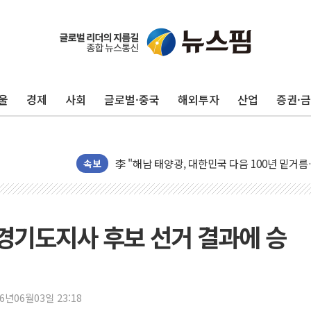
울
경제
사회
글로벌·중국
해외투자
산업
증권·
트럼프 "금리 내려야"…파월 때와 달리 워시엔
특정 정치인 측근 포항시 정책특보 내정설...포
李 "해남 태양광, 대한민국 다음 100년 밑거
속보
李 대통령, '6시간 마라톤 부동산 2차 회의' 
트럼프, 中 겨냥 폴리실리콘 관세 15% 부과
[사진] 빈살만과 에르도안의 만남
이란와이어 "이란 최고지도자 위독…곧 사망해
 경기도지사 후보 선거 결과에 승
남동발전, 해남군에 국내 최대 규모 400MW 
[인도증시] 중동 불안 속 유가 상승에 소폭 하락
황희 '폐버스 청년주택' SNS 글 역풍에 "정부
26년06월03일 23:18
폭염 누그러지고 가뭄 숙지나...경북동해안권 8