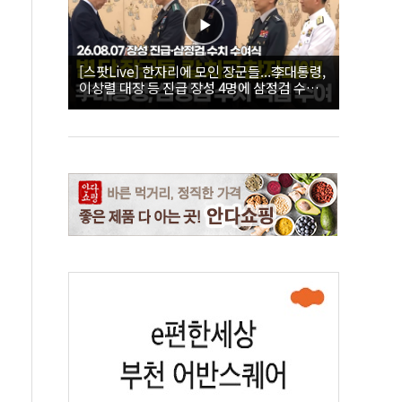
[스팟Live] 한자리에 모인 장군들...李대통령,
이상렬 대장 등 진급 장성 4명에 삼정검 수치
직접 수여｜26.08.07 장성 진급·삼정검 수치
수여식