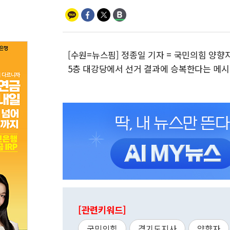
[수원=뉴스핌] 정종일 기자 = 국민의힘 양향
5층 대강당에서 선거 결과에 승복한다는 메시
[관련키워드]
국민의힘
경기도지사
양향자