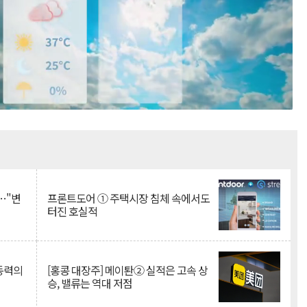
Mute
…"변
프론트도어 ① 주택시장 침체 속에서도
터진 호실적
 동력의
[홍콩 대장주] 메이퇀② 실적은 고속 상
승, 밸류는 역대 저점