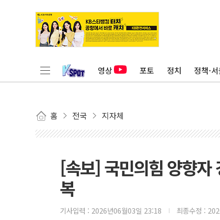
영상
포토
정치
정책·서
홈
전국
지자체
[속보] 국민의힘 양향자
복
기사입력 :
2026년06월03일 23:18
최종수정 :
20