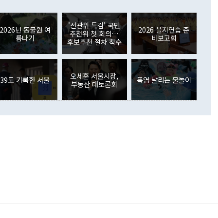
들께서 디스카운트해 주시면 좋겠다"고 선을 그었다. 정 장관
러 증가해 월간 기준 역대 최대 증가 폭을 기록했다. 종전 최대
아 블라디보스토크에서 열리는 '동방경제포럼(EEF)'을 언급하
월(369억9000만달러)을 넘어선 것이다. 직접투자에서는 내국
원에서 (참석을) 검토하고 있다"고 발언한 데 대해서도 조 장관
가 80억1000만달러, 외국인의 국내투자가 46억3000만달러
'선관위 특검' 국민
외교부의 몫"이라며 "아직 거기까지 진도가 나가지 않았다"고
2026년 동물원 여
2026 을지연습 준
. 증권투자에서는 외국인의 국내 주식 매도세가 이어졌다. 외
추천위 첫 회의…
름나기
비보고회
장관이 이날 소개한 대북 구상과 설명은 정부 내 조율을 거치지
주식 투자는 차익실현 매도 등의 영향으로 316억1000만달러
후보추천 절차 착수
서 문제가 있다. 특히 주적 표현 대체와 국호 사용, 9·19 군
(-310억5000만달러)에 이어 역대 최대 순매도 기록을 다시
 4자회담 추진 등은 통일부 장관이 결정할 사안이 아니어서 월
국인의 국내 채권투자는 세계국채지수(WGBI) 자금 유입에도
이 나오고 있다. 이 대통령은 정 장관의 업무보고를 듣고 난
도래 영향으로 증가 폭이 줄어든 52억9000만달러를 기록했
무보고에 발표했다고 승인난 건 아니다"라고 재차 확인했다. 정
오세훈 서울시장,
 해외 증권투자는 주식을 중심으로 35억6000만달러 증가했
39도 기록한 서울
폭염 날리는 물놀이
부동산 대토론회
통은 "정 장관의 발언 내용은 대부분 국가안전보장회의(NSC)
newspim.com
된 사안이 아닌 정 장관의 개인적 생각에 가깝다"며 "안보 관
이 정부의 공식 정책이 아닌 사안을 추진하겠다고 업무보고를
 면전에서 '국군통수권자가 나서야 한다'고 주장한 것은 심각
 5일 청와대 영빈관에서 열린 통일
 외교 안보 부처 업무보고에서 발언하고 있다. [사진=청와대]
장이 현 시점에서 이미 참고가 될 수 없는 과거의 경험 또는 사
식에 기반하고 있다는 것이다. 정 장관이 주장하는 구상은 급
 있는 북한의 전략과 한반도 및 국제 정세를 전혀 반영하지
 비판이 제기되고 있다. 정 장관이 "흘러간 선(先)비핵화만
현실을 바꾸지 못한다"고 언급한 것은 지금까지의 대북 접근
 있다. 북핵 위기 발발 이후 지금까지 모든 핵 협상에서 한국
북한에 선비핵화를 공식적으로 요구한 적이 없기 때문이다. 지
 협상은 북한의 비핵화 조치에 한·미가 상응하는 대가를 제