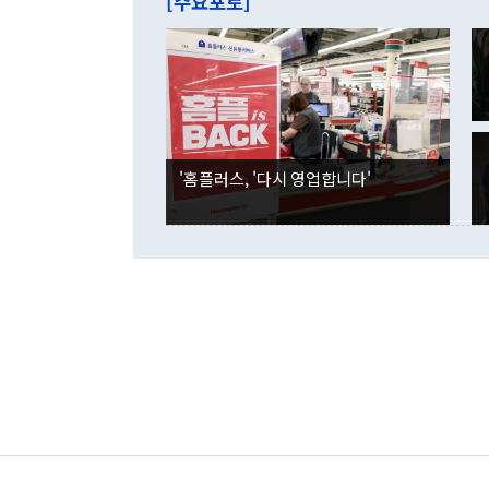
[주요포토]
라며 "여러분
억1000만달
이 9월 러시
였던 올해 3
며 "정부 차
인의 해외투자
은 "그것은 
각각 증가했다
잘랐다. 정 
국인의 국내 
않았다는 점에
감소하며 전월
사합의 복원,
경신했다. 외
권이라는 지적
분기 말 만기
뒤 "여기 업
다. 내국인의
'홈플러스, '다시 영업합니다'
부의 한 소식
다. eoyn2@
를 거쳐 결정
련 부처 장관
하고 대통령의
한 문제"라고 지적했다. 이재명 대통령이
외교 국방 등
2026.08.05 ◆시대착오적 접근, 대북 인식 오류 더욱 문제인 것은 정 장관
의 이같은 주
실과 다른 인
격히 변화하고
못하고 있다는
되뇌는 것은 
법을 호도하고
이나 미국은 
금까지의 북핵