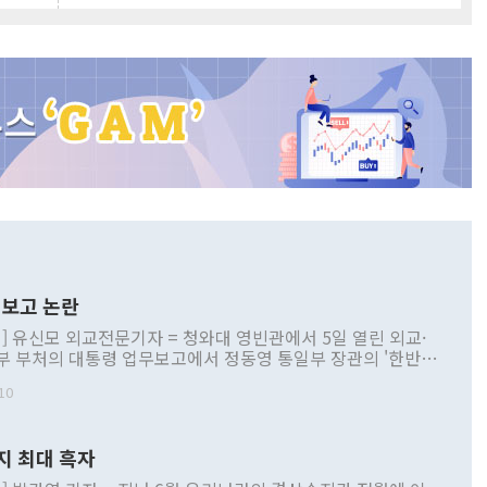
보고 논란
] 유신모 외교전문기자 = 청와대 영빈관에서 5일 열린 외교·
부 부처의 대통령 업무보고에서 정동영 통일부 장관의 '한반도
 구상'과 업무보고 발언이 논란을 빚고 있다. 이날 정 장관의
10
정부 내 조율을 거치지 않은 사안을 정책으로 추진하겠다고 공
는가 하면 사실 관계에 맞지 않은 설명도 있었다. 이재명 대통
로 신중을 기해 달라고 경고했고, 조현 외교부 장관은 '이상
지 최대 흑자
 근거한 비현실적 구상'이라는 비판을 내놨다. 그동안 정 장
책 관련 발언이 물의를 빚은 적은 여러 번 있지만 대통령과 유