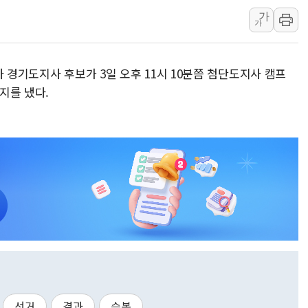
가
사우디·튀르키예·파키스탄, '공동방위협정' 체
가
신길동 신축도 3.3㎡당 7250만원…써밋 클라
용산공원·그린벨트로 또 충돌…반복되는 국토부
자 경기도지사 후보가 3일 오후 11시 10분쯤 첨단도지사 캠프
[AI 부동산 투데이] 특공 전략도 '극과 극'…
지를 냈다.
[코인시황] 비트코인 6만4000달러대 횡보…고
[베트남 증시] 유동성 부진 지속, 강보합 마감
'찜통더위'에 전력수요 역대 최고치 경신…한낮 
후티 반군, 예멘 정부군과 사우디 동시 공격…
42.5도 역대급 폭염…동물들도 특별식으로 여
선거
결과
승복