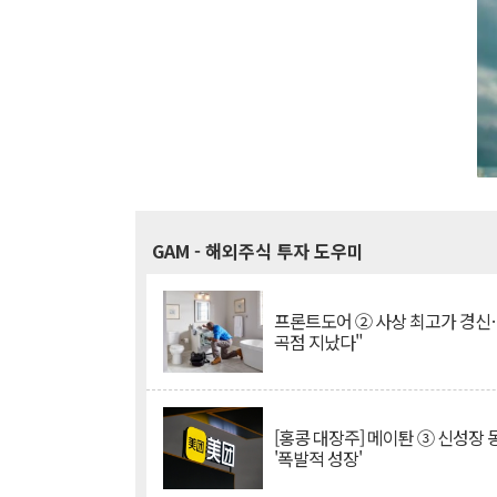
GAM
- 해외주식 투자 도우미
프론트도어 ② 사상 최고가 경신
곡점 지났다"
[홍콩 대장주] 메이퇀 ③ 신성장
'폭발적 성장'