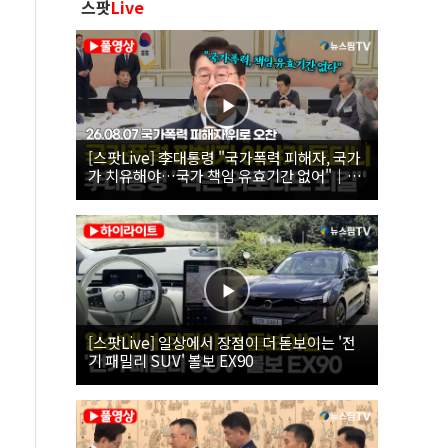
스팟
Live
[스팟Live] 李대통령 "국가폭력 피해자, 국가
가 치유해야…국가 책임 유효기간 없어"｜
26.08.07 국가폭력 피해자 위로 오찬
[스팟Live] 일상에서 장점이 더 돋보이는 '전
기 패밀리 SUV' 볼보 EX90