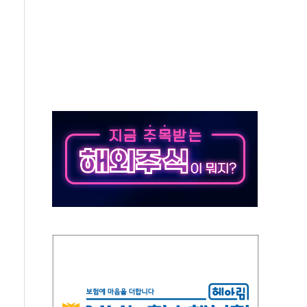
 톤 낮춰
항시 '시끌'
름…수도권 집중 완화 전환점"
 주재… "전폭적 공급 확대·속도전 총력"
…美 태양광주 급등
해도 놀랍지 않아"
태양광 착공…여의도 1.6배 규모
...금융주 낙폭 커