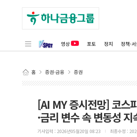
영상
포토
정치
정책·서
홈
증권·금융
증권
[AI MY 증시전망] 코
·금리 변수 속 변동성 지
기사입력 :
2026년05월20일 08:23
최종수정 :
20