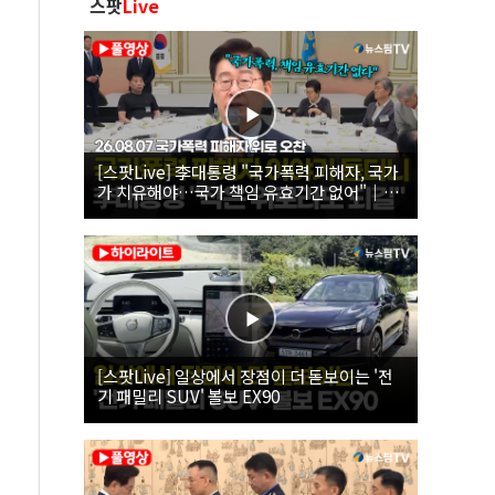
스팟
Live
[스팟Live] 李대통령 "국가폭력 피해자, 국가
가 치유해야…국가 책임 유효기간 없어"｜
26.08.07 국가폭력 피해자 위로 오찬
[스팟Live] 일상에서 장점이 더 돋보이는 '전
기 패밀리 SUV' 볼보 EX90