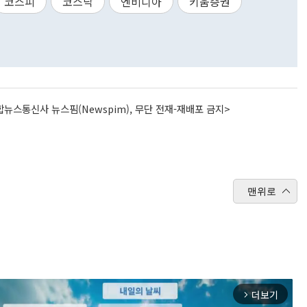
코스피
코스닥
엔비디아
키움증권
뉴스통신사 뉴스핌(Newspim), 무단 전재-재배포 금지>
맨위로
더보기
arrow_forward_ios