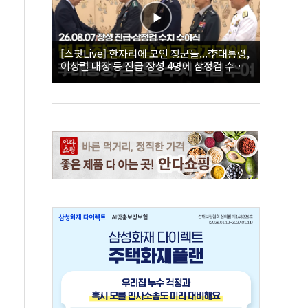
[스팟Live] 한자리에 모인 장군들...李대통령,
이상렬 대장 등 진급 장성 4명에 삼정검 수치
직접 수여｜26.08.07 장성 진급·삼정검 수치
수여식