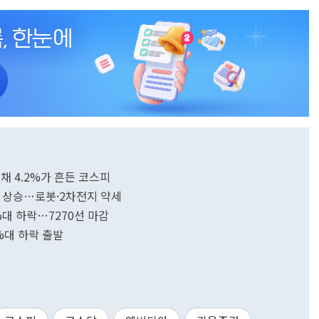
채 4.2%가 흔든 코스피
TF 상승…로봇·2차전지 약세
3%대 하락…7270선 마감
%대 하락 출발