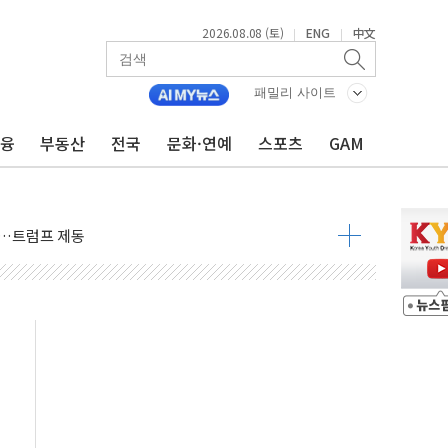
2026.08.08 (토)
ENG
中文
|
|
패밀리 사이트
금융
부동산
전국
문화·연예
스포츠
GAM
체결… 이스라엘·이란 위협에 맞설 자체 억지력 강화
 다음 주"
령…트럼프 제동
주일 이상 '올스톱'… 美 해상봉쇄 영향
개입했나" 촉각
용 쇼크에 반도체주 '활짝'
우려 후퇴…나스닥 선물 1%대 상승
…9월 금리 인상 기대 후퇴
체결
라우드플레어·태양광주↑ VS 트레이드데스크·웬디스↓
종자 7359명 끝까지 찾겠다"