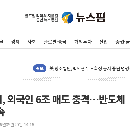
울
경제
사회
글로벌·중국
해외투자
산업
증권·
[종합] 이슬람 수니파 3국, '공동방위협정' 
트럼프, 백신·자폐증 행정명령 검토…"이르면
美 항소법원, 백악관 무도회장 공사 중단 명
이란의 핵심 원유 수출항 '하르그섬', 최근 1
속보
美 고용 쇼크에 엔화 장중 급등…시장은 "또 
[AI MY 뉴스] 뉴욕 반도체주 프리뷰...美 고
뉴욕증시 프리뷰, 美 고용 쇼크에 금리 인상 
스피, 외국인 6조 매도 충격…반도체
[종합] 美 7월 고용 2만3000명 감소 '쇼크'
속
[사진] 이슬람 수니파 3개국, 공동방위협정 
뉴욕증시 개장 전 특징주...아틀라시안·클
26년05월20일 14:16
보훈부, 미 DPAA와 MOU… "6·25 미군 실