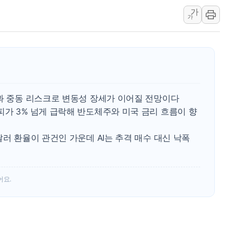
가
트럼프 "금리 내려야"…파월 때와 달리 워시엔
가
특정 정치인 측근 포항시 정책특보 내정설...포
李 "해남 태양광, 대한민국 다음 100년 밑거
李 대통령, '6시간 마라톤 부동산 2차 회의'
트럼프, 中 겨냥 폴리실리콘 관세 15% 부과
[사진] 빈살만과 에르도안의 만남
등과 중동 리스크로 변동성 장세가 이어질 전망이다
이란와이어 "이란 최고지도자 위독…곧 사망
가 3% 넘게 급락해 반도체주와 미국 금리 흐름이 향
남동발전, 해남군에 국내 최대 규모 400MW 
[인도증시] 중동 불안 속 유가 상승에 소폭 하락
달러 환율이 관건인 가운데 AI는 추격 매수 대신 낙폭
어요.