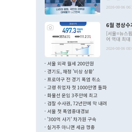
평화공존 발전
2026-08-06 06:
발언 중에는 
언한 것이 있
령은 공개적으
6월 경상수
주의적 희망에
관의 대북 정
[서울=뉴스핌
관 부처 장관
어 역대 최대
관의 무리한 
출 호조로 월
다. [정동영 통일부 장관이 지난달 23일 오후 서울 종로구 정부서울청사에
2026-08-06 08:
료=한국은행] 한국은행이 6일 발표한 '2026년 6월 국제수지(잠정)'에
서 취임 1주년 
면 지난 6월
부 장관 권한
1000만달러
서울 외곽 월세 200만원
발전 구상'을
이에 따라 올
적 갈등 해결
경기도, 재정 '비상 상황'
했다. 경상수
결과 혐오의 
9000만달러
프로야구 전 경기 폭염 취소
년간의 CVI
지 기준 상품
고령 취업자 첫 1000만명 돌파
무너졌다고도 
며 월간 기준
현실을 바꾸는
달러로 38.
화물선 운임 3주만에 최고
를 평화 체제
196.9% 급
검찰 수사권, 72년만에 막 내려
함께 4자 대
수출은 160
지만 이 대통
서울 첫 폭염중대경보
(18.6%) 
화공존 정책이
했다. 통관 기
'300억 사기' 차가원 구속
다"고 지적했
(16.4%)
투리가 잡혀 
실거주 아니면 세금 껑충
월(-10억9