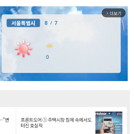
더보기
arrow_forward_ios
Mute
…"변
프론트도어 ① 주택시장 침체 속에서도
터진 호실적