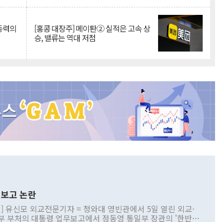
 동력의
[홍콩 대장주] 메이퇀② 실적은 고속 상
승, 밸류는 역대 저점
보고 논란
] 유신모 외교전문기자 = 청와대 영빈관에서 5일 열린 외교·
부 부처의 대통령 업무보고에서 정동영 통일부 장관의 '한반도