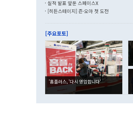
쁜 상황이 초
증가와 유류할
실적 발표 앞둔 스페이스X
9·19 군사
기록했지만 
[히든스테이지] 즌·오아 첫 도전
"우리의 선의
로 전환됐다.
으로 약간의 의문
를 기록해 전
관은 업무보고
는 배당수입
주의에 근거한
줄면서 25억
[주요포토]
라며 "여러분
억1000만달
이 9월 러시
였던 올해 3
며 "정부 차
인의 해외투자
은 "그것은 
각각 증가했다
잘랐다. 정 
국인의 국내 
않았다는 점에
감소하며 전월
사합의 복원,
경신했다. 외
권이라는 지적
분기 말 만기
뒤 "여기 업
다. 내국인의
'홈플러스, '다시 영업합니다'
부의 한 소식
다. eoyn2@
를 거쳐 결정
련 부처 장관
하고 대통령의
한 문제"라고 지적했다. 이재명 대통령이
외교 국방 등
2026.08.05 ◆시대착오적 접근, 대북 인식 오류 더욱 문제인 것은 정 장관
의 이같은 주
실과 다른 인