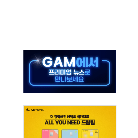
...금융주 낙폭 커
부정책 아냐" 해명
~9일 최대 100mm 호우
체결… 수니파 국가들의 새 안보 협력 구도
비온 59㎡ 18억원대
-서울시 '정책 엇박자'