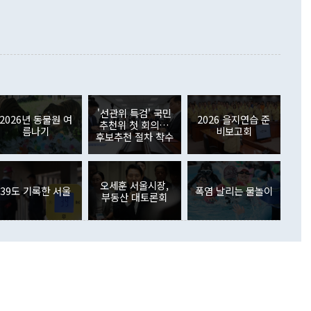
래될 수 있다"고 경고했다. 이 대통령은 남북 신뢰 구축을 위해
증료 인상 등에 따른 출국자 감소로 4억4000만달러 흑자를
합의를 선제적으로 복원해야 한다는 정 장관의 주장에 대해서도
지식재산권사용료수지는 전월 흑자에서 4억4000만달러 적자
대로 하는 게 과연 한반도의 평화와 안정에 플러스냐, 결론적
 본원소득수지는 배당소득을 중심으로 32억7000만달러 흑자
이 들 때도 있다"며 부정적으로 반응했다. 조현 외교부 장
월(21억7000만달러)보다 흑자 폭이 확대됐다. 배당소득수지
 사후 브리핑에서 정 장관이 언급한 '4자 회담'에 대해 "이상
이 늘어난 데다 전월 분기배당에 따른 기저효과로 배당지급이
 어떤 희망이라 하더라도 그건 아직 조율되지 않은 방법"이
6000만달러 흑자를 나타냈다. 금융계정 순자산은 6월 중 467
들께서 디스카운트해 주시면 좋겠다"고 선을 그었다. 정 장관
러 증가해 월간 기준 역대 최대 증가 폭을 기록했다. 종전 최대
아 블라디보스토크에서 열리는 '동방경제포럼(EEF)'을 언급하
월(369억9000만달러)을 넘어선 것이다. 직접투자에서는 내국
원에서 (참석을) 검토하고 있다"고 발언한 데 대해서도 조 장관
가 80억1000만달러, 외국인의 국내투자가 46억3000만달러
'선관위 특검' 국민
외교부의 몫"이라며 "아직 거기까지 진도가 나가지 않았다"고
2026년 동물원 여
2026 을지연습 준
. 증권투자에서는 외국인의 국내 주식 매도세가 이어졌다. 외
추천위 첫 회의…
름나기
비보고회
장관이 이날 소개한 대북 구상과 설명은 정부 내 조율을 거치지
주식 투자는 차익실현 매도 등의 영향으로 316억1000만달러
후보추천 절차 착수
서 문제가 있다. 특히 주적 표현 대체와 국호 사용, 9·19 군
(-310억5000만달러)에 이어 역대 최대 순매도 기록을 다시
 4자회담 추진 등은 통일부 장관이 결정할 사안이 아니어서 월
국인의 국내 채권투자는 세계국채지수(WGBI) 자금 유입에도
이 나오고 있다. 이 대통령은 정 장관의 업무보고를 듣고 난
도래 영향으로 증가 폭이 줄어든 52억9000만달러를 기록했
무보고에 발표했다고 승인난 건 아니다"라고 재차 확인했다. 정
오세훈 서울시장,
 해외 증권투자는 주식을 중심으로 35억6000만달러 증가했
39도 기록한 서울
폭염 날리는 물놀이
부동산 대토론회
통은 "정 장관의 발언 내용은 대부분 국가안전보장회의(NSC)
newspim.com
된 사안이 아닌 정 장관의 개인적 생각에 가깝다"며 "안보 관
이 정부의 공식 정책이 아닌 사안을 추진하겠다고 업무보고를
 면전에서 '국군통수권자가 나서야 한다'고 주장한 것은 심각
 5일 청와대 영빈관에서 열린 통일
 외교 안보 부처 업무보고에서 발언하고 있다. [사진=청와대]
장이 현 시점에서 이미 참고가 될 수 없는 과거의 경험 또는 사
식에 기반하고 있다는 것이다. 정 장관이 주장하는 구상은 급