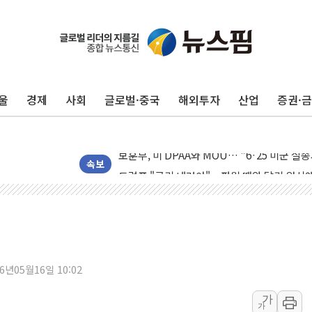
[AI MY 뉴스] 뉴욕 반도체주 프리뷰...美 고
뉴욕증시 프리뷰, 美 고용 쇼크에 금리 인상 
[종합] 美 7월 고용 2만3000명 감소 '쇼크'
울
경제
사회
글로벌·중국
해외투자
산업
증권·
[사진] 이슬람 수니파 3개국, 공동방위협정 
뉴욕증시 개장 전 특징주...아틀라시안·클
보훈부, 미 DPAA와 MOU… "6·25 미군 실
트럼프 "금리 내려야"…파월 때와 달리 워시엔
속보
특정 정치인 측근 포항시 정책특보 내정설...포
李 "해남 태양광, 대한민국 다음 100년 밑거
李 대통령, '6시간 마라톤 부동산 2차 회의'
트럼프, 中 겨냥 폴리실리콘 관세 15% 부과
[사진] 빈살만과 에르도안의 만남
26년05월16일 10:02
이란와이어 "이란 최고지도자 위독…곧 사망
가
가
남동발전, 해남군에 국내 최대 규모 400MW 