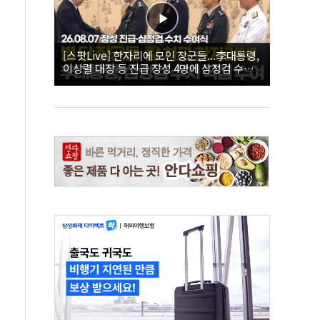
[스팟Live] 한자리에 모인 장군들...李대통령,
이상렬 대장 등 진급 장성 4명에 삼정검 수치
직접 수여｜26.08.07 장성 진급·삼정검 수치
수여식