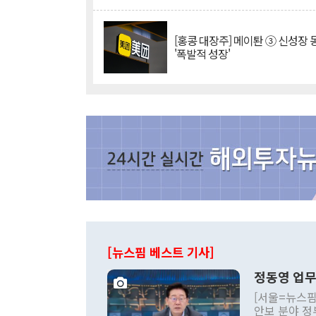
[홍콩 대장주] 메이퇀 ③ 신성장
'폭발적 성장'
[뉴스핌 베스트 기사]
정동영 업무
[서울=뉴스핌
안보 분야 정