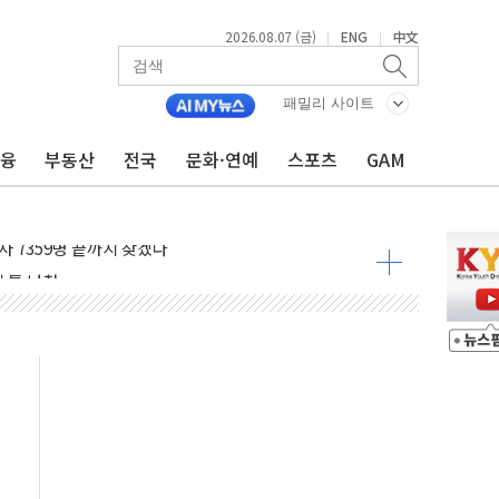
2026.08.07 (금)
ENG
中文
|
|
용 쇼크에 반도체주 '활짝'
우려 후퇴…나스닥 선물 1%대 상승
패밀리 사이트
…9월 금리 인상 기대 후퇴
금융
부동산
전국
문화·연예
스포츠
GAM
체결
라우드플레어·태양광주↑ VS 트레이드데스크·웬디스↓
종자 7359명 끝까지 찾겠다"
 톤 낮춰
항시 '시끌'
름…수도권 집중 완화 전환점"
 주재… "전폭적 공급 확대·속도전 총력"
…美 태양광주 급등
해도 놀랍지 않아"
태양광 착공…여의도 1.6배 규모