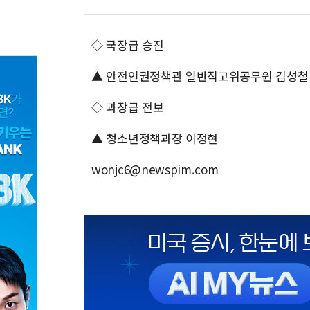
◇ 국장급 승진
▲ 안전인권정책관 일반직고위공무원 김성철
◇ 과장급 전보
▲ 청소년정책과장 이정현
wonjc6@newspim.com