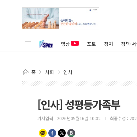
영상
포토
정치
정책·서
홈
사회
인사
[인사] 성평등가족부
기사입력 :
2026년05월16일 10:02
최종수정 :
20