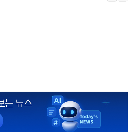
[인도증시] 중동 불안 속 유가 상승에 소폭 하락
황희 '폐버스 청년주택' SNS 글 역풍에 "정
폭염 누그러지고 가뭄 숙지나...경북동해안권 8
사우디·튀르키예·파키스탄, '공동방위협정' 
신길동 신축도 3.3㎡당 7250만원…써밋 클라
용산공원·그린벨트로 또 충돌…반복되는 국토부