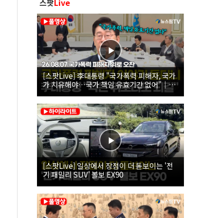
스팟
Live
[스팟Live] 李대통령 "국가폭력 피해자, 국가
가 치유해야…국가 책임 유효기간 없어"｜
26.08.07 국가폭력 피해자 위로 오찬
[스팟Live] 일상에서 장점이 더 돋보이는 '전
기 패밀리 SUV' 볼보 EX90