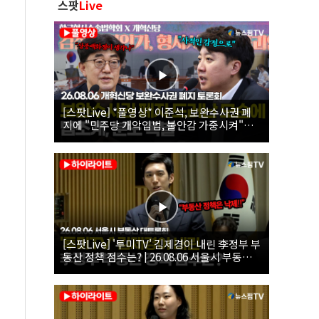
스팟
Live
[스팟Live] *풀영상* 이준석, 보완수사권 폐
지에 "민주당 개악입법, 불안감 가중시켜"｜
26.08.06 개혁신당 보완수사권 폐지 토론회
[스팟Live] '투미TV' 김제경이 내린 李정부 부
동산 정책 점수는? | 26.08.06 서울시 부동산
대토론회