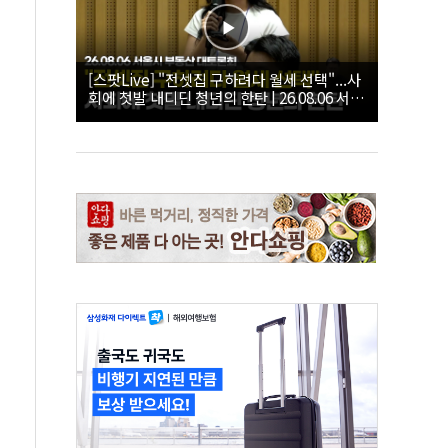
[스팟Live] "전셋집 구하려다 월세 선택"...사
회에 첫발 내디딘 청년의 한탄 | 26.08.06 서울
시 부동산 대토론회