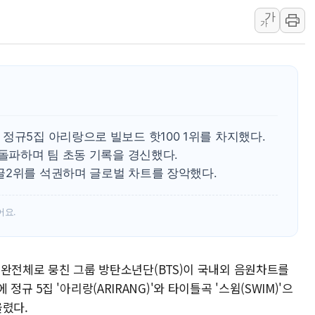
가
'월가의 황제' 다이먼 "금융시장 레
가
양주 섬유염색공장서 화재 1명 중상…
김정관 산업부 장관 "주 52시간 손봐
해군 1함대 창설 80주년…지역과 함께
[3보] 북, 원산서 동해로 단거리 탄도
우크라 드론 전술, 중남미 콜롬비아에
정규5집 아리랑으로 빌보드 핫100 1위를 차지했다.
동해해경, 독도 해상서 부유물 감긴 
 돌파하며 팀 초동 기록을 경신했다.
주한미군 "오산기지 누출, 백린 아닌 
글2위를 석권하며 글로벌 차트를 장악했다.
구미 폐염산처리업체서 불 2시간30여
어요.
에 완전체로 뭉친 그룹 방탄소년단(BTS)이 국내외 음원차트를
규 5집 '아리랑(ARIRANG)'와 타이틀곡 '스윔(SWIM)'으
올렸다.