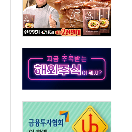
버리지 위험수위…숨은 차입이 더 큰 변수"
대응 1단계 진압 중
야, 경쟁상대 中과 비교해야"
하는 '선봉'의 대민 봉사
미사일 1발 발사… 올해 10번째·42일 만 도발
 새 안보 위기… 반군·마약카르텔이 습득해 전투 활용
어선 구조
무해한 표면 부식 물질"
분만에 진화...외국인 노동자 숨져