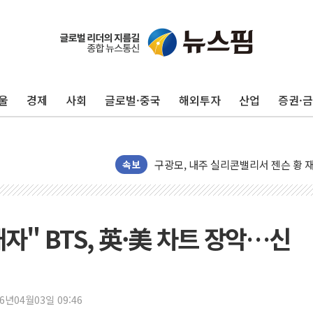
울
경제
사회
글로벌·중국
해외투자
산업
증권·
유럽증시, 견조한 실적 소화하며 대부분
리투아니아 국방 "러, 우크라 드론으로
구광모, 내주 실리콘밸리서 젠슨 황 
뉴욕증시 개장 전 특징주...모더나
속보
김정관 장관 "영업이익 N% 성과급
뉴욕증시 프리뷰, 미 주가선물 AI주
청와대, 북한 단거리 탄도미사일 발사
배자" BTS, 英·美 차트 장악…신
금값 7주 만에 최고…美 고용 둔화·
[인도증시] 중동 긴장 완화에 실적 호
러, 1인칭시점 드론으로 우크라 민간
26년04월03일 09:46
[베트남 증시] 지수 하락 속 'DGC