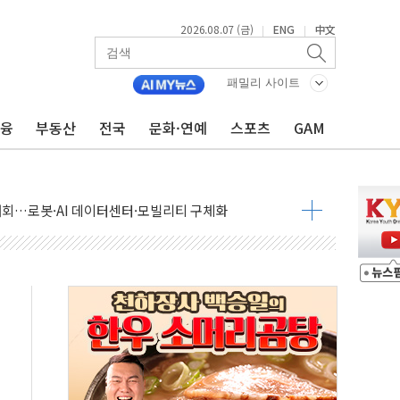
2026.08.07 (금)
ENG
中文
|
|
패밀리 사이트
금융
부동산
전국
문화·연예
스포츠
GAM
 상승… "2분기 기업 순이익 21% 증가" 전망
 나토 회원국 공격 검토… 거짓 깃발 작전"
재회…로봇·AI 데이터센터·모빌리티 구체화
·아이온큐·도어대시↑ VS 샌디스크·피그마·앱러빈↓
 반대…상법·자본시장법 개정 논의"
 차익실현 속 혼조세...웨스턴디지털·샌디스크↓
에 긴급 안보 점검회의
호르무즈 재개방 기대에 강세
조까지, 상승...호실적 보고 기업 상승세 뚜렷
인 '사파리' 공격… 시민들 공포감 극대화 전략
' 임시 주총 기대감에 홀로 상한가…마진 잔액은 사상 최고