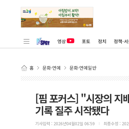
영상
포토
정치
정책·서
홈
문화·연예
문화·연예일반
[핌 포커스] "시장의 지
기록 질주 시작됐다
기사입력 :
2026년04월02일 06:59
최종수정 :
20