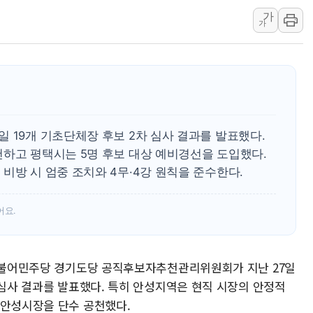
가
우크라, 러 탄도미사일 공격에 속
가
"5.18은 북한 지령" 설교한 목사
[종합] 특검, '양평' 원희룡 2
[내일날씨] 절기상 '입추'에 폭염
제천 바이오밸리 공장 옥상서 불
개혁신당 "민주, '盧 수사' 악
 19개 기초단체장 후보 2차 심사 결과를 발표했다.
CJ온스타일, 2분기 영업익 260
천하고 평택시는 5명 후보 대상 예비경선을 도입했다.
AI 연산은 포항, 전력 저장은 영
비방 시 엄중 조치와 4무·4강 원칙을 준수한다.
[속보] 북, 동해상으로 미상 발사
어요.
 더불어민주당 경기도당 공직후보자추천관리위원회가 지난 27일
 심사 결과를 발표했다. 특히 안성지역은 현직 시장의 안정적
 안성시장을 단수 공천했다.