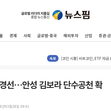
울
경제
사회
글로벌·중국
해외투자
산업
증권·
해군과 함께하는 '불금전파, 송정'
강원도 폭염특보 11일째…온열질환
[코인 시황] 비트코인, ETF 
[르포] 39도 폭염 속 잠실 개표소 
속보
강원·전라권 폭염중대경보 확대…
빚투·레버리지 줄었지만, 반도체 
양주 가전제품 창고서 화재…차량 
 경선…안성 김보라 단수공천 확
[2보] 북한, 원산서 동해상 단거
종로·중구 오피스 78%가 준공 
법원, '관저 이전 봐주기 감사' 
26년03월28일 09:41
성폭력 피해자 보호단체, 경찰수