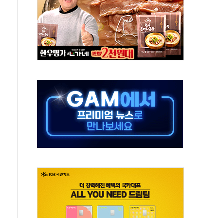
수무책… 패트리엇 미사일 지원, 작년의 3분의 1
 불구속 송치
차 조사…'당정대 회의' 한동훈·방기선 수사도 속도
 절정…서울 한낮 39도
…30여분 만에 진화
연으로 형사사법 틀 바꿔…국민 불안감 가중"
억원…전년 比 21.2%↑
광…지역펀드 9·10호 확정
체 발사