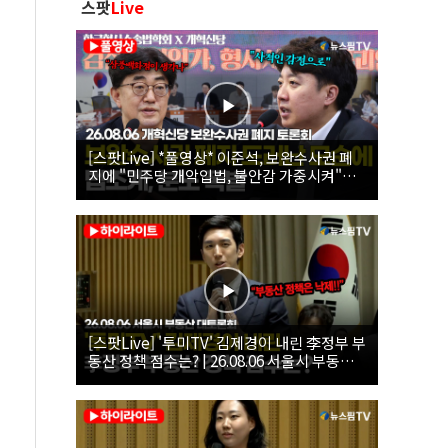
스팟
Live
[스팟Live] *풀영상* 이준석, 보완수사권 폐
지에 "민주당 개악입법, 불안감 가중시켜"｜
26.08.06 개혁신당 보완수사권 폐지 토론회
[스팟Live] '투미TV' 김제경이 내린 李정부 부
동산 정책 점수는? | 26.08.06 서울시 부동산
대토론회