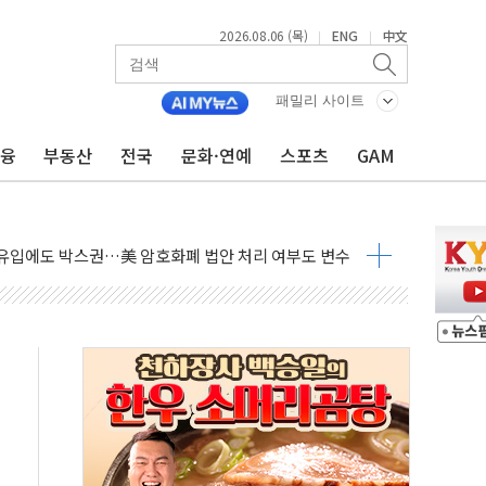
2026.08.06 (목)
ENG
中文
|
|
패밀리 사이트
금융
부동산
전국
문화·연예
스포츠
GAM
 시즌2
·가축 피해 최소화 '총력 대응'
자금 유입에도 박스권…美 암호화폐 법안 처리 여부도 변수
시위 '62일째'..."대부분 여기서 상주"
온열질환자 2665명·사망 23명
두 종목에 코스피 '휘청'
3대·건물 1동 전소
리 탄도미사일 발사
10년 이상…리뉴얼이 경쟁력 가른다
유병호 구속적부심 기각
사개혁위에 보완수사권 폐지 우려 전달