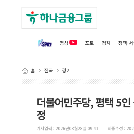
영상
포토
정치
정책·서
홈
전국
경기
더불어민주당, 평택 5인
정
기사입력 :
2026년03월28일 09:41
최종수정 :
20