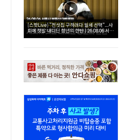
[스팟Live] "전셋집 구하려다 월세 선택"...사
회에 첫발 내디딘 청년의 한탄 | 26.08.06 서울
시 부동산 대토론회