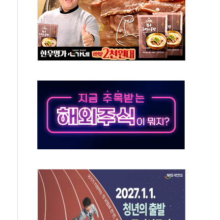
보는 일 없게"…'결혼 페널티' 22개 과제 손본다
터보트 전복…1명 사망·1명 실종
의 날 참석..."국제적 시민 연대로 목소리 내야"
 실종 60대 나흘만에 숨진 채 발견
 살해 10대 아들 체포
' 받아친 정청래…제주 연설서 신경전 고조