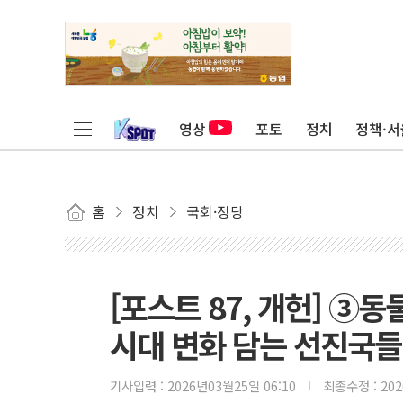
영상
포토
정치
정책·서
홈
정치
국회·정당
[포스트 87, 개헌] 
시대 변화 담는 선진국들
기사입력 :
2026년03월25일 06:10
최종수정 :
20