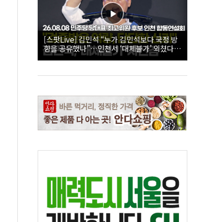
[스팟Live] 김민석 “누가 김민석보다 국정 방
향을 공유했나”…인천서 ‘대체불가’ 외쳤다 |
26.08.08 더불어민주당 당대표·최고위원 후
보 인천 합동연설회