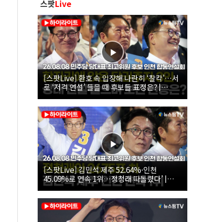
스팟
Live
[스팟Live] 환호 속 입장해 나란히 ‘찰칵’…서
로 ‘저격 연설’ 들을 때 후보들 표정은? |
26.08.08 더불어민주당 당대표·최고위원 후
보 인천 합동연설회
[스팟Live] 김민석 제주 52.64%·인천
45.09%로 연속 1위…정청래 따돌렸다’ |
26.08.08 더불어민주당 당대표·최고위원 후
보 인천 합동연설회