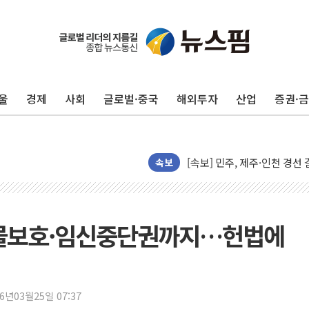
포항시 재난예산 40억 긴급 
울진·영덕 '호우특보'-포항 '
[종합] 김민석, 정청래에 '0.86
울
경제
사회
글로벌·중국
해외투자
산업
증권·
인천 합동연설회 나선 송영길
김민석, 2주차 제주·인천 경선서
인사하는 김민석 당대표 후보
[속보] 민주, 제주·인천 경선 결
속보
[속보] 민주, 인천 경선 결과 발
[속보] 민주, 제주 경선 결과 발
이번주 국내 주요 금융일정(8.1
③동물보호·임신중단권까지…헌법에
美, 이란전 출구전략 만지작
강릉·동해·삼척 시간당 최대 
폐기물 수거하다 참변…60대
26년03월25일 07:37
서울 중랑구 주택가서 흉기 난