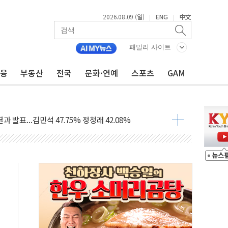
2026.08.09 (일)
ENG
中文
|
|
투입…고수온 양식장 복구·지원 '총력'
산사태 주의보'...경북도, 호우 피해·통제구간 없어
패밀리 사이트
%p' 차 재역전 성공...金 45.42% vs 鄭 44.56%
금융
부동산
전국
문화·연예
스포츠
GAM
·정청래·김민석 당대표 후보
 정청래에 승리...47.75% vs 42.08%
과 발표...김민석 47.75% 정청래 42.08%
표...김민석 45.09% 정청래 43.27% 송영길 11.63%
표...김민석 52.64% 정청래 39.89% 송영길 7.47%
0~8.14)
…공습 한계·탄약 부족 현실화
50㎜ 폭우…강원 동해안 강한 비 이어져
 환경미화원 수거차에 치여 사망
동…60대 남성 2명 숨져