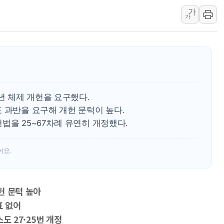
가
李대통령 "결혼 때문에 손해 
가
여수 오동도 인근 해상서 모
추미애, '위안부' 피해자 기림
인천 선재도 갯벌서 해루질 중
인천서 말다툼 중 어머니 흉기
'화합' 꺼낸 김민석에 '뻔뻔
7년 체제 개헌을 요구했다.
 과반을 요구해 개헌 문턱이 높다.
법을 25~67차례 유연히 개정했다.
어요.
개헌 문턱 높아
표 없어
스도 27·25번 개정