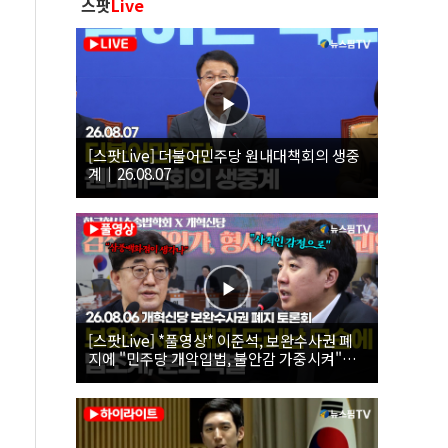
스팟
Live
[스팟Live] 더불어민주당 원내대책회의 생중
계｜26.08.07
[스팟Live] *풀영상* 이준석, 보완수사권 폐
지에 "민주당 개악입법, 불안감 가중시켜"｜
26.08.06 개혁신당 보완수사권 폐지 토론회