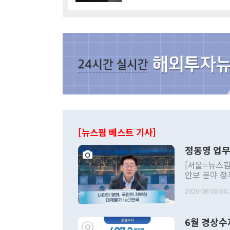
[뉴스핌 베스트 기사]
정동영 업무
[서울=뉴스핌
안보 분야 정
평화공존 발전
2026-08-06 06:
발언 중에는 
언한 것이 있
령은 공개적으
6월 경상수
주의적 희망에