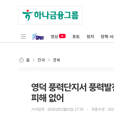
영상
포토
정치
정책·서
홈
전국
경북
영덕 풍력단지서 풍력발전
피해 없어
기사입력 :
2026년02월02일 17:35
최종수정 :
20