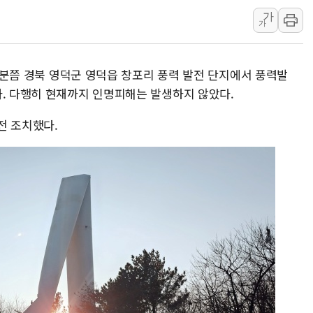
가
오뚜기, '2026 오
가
네이버, AI 투자로 
카카오스타일 지그재그
42분쯤 경북 영덕군 영덕읍 창포리 풍력 발전 단지에서 풍력발
풀무원푸드앤컬처, 인
다. 다행히 현재까지 인명피해는 발생하지 않았다.
애경산업, 서울시 취약
중기부, 떡국·떡볶이떡
전 조치했다.
[브라질증시] 금리 인
[뉴스핌 이 시각 PICK
카드사 고객 유입 창구
제나벨, 배우 공승연