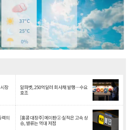
Mute
측시장
알파벳, 250억달러 회사채 발행…수요
호조
 동력의
[홍콩 대장주] 메이퇀② 실적은 고속 상
승, 밸류는 역대 저점