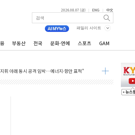
2026.08.07 (금)
ENG
中文
|
|
패밀리 사이트
금융
부동산
전국
문화·연예
스포츠
GAM
 AI 미션 챌린지' 성료
이의 날' 맞아 네이버와 대규모 프로모션
 지휘 아래 동시 공격 임박…에너지·항만 표적"
한 외국인 QR결제 서비스 확장 나선다
에이치바이오, 휴믹 흡수합병 완료"
트릭 철도신호 사업 인수 계약
 208명…누적 사망자 23명·가축 83만마리 폐사
와 손잡고 퀵커머스 확대
 유입…프리마켓 대형주 소폭 반등
'TACO' 조롱 "쇼외교...더 이상 필요 없다"