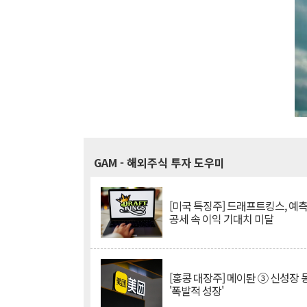
GAM
- 해외주식 투자 도우미
[미국 특징주] 드래프트킹스, 예
공세 속 이익 기대치 미달
[홍콩 대장주] 메이퇀 ③ 신성장
'폭발적 성장'