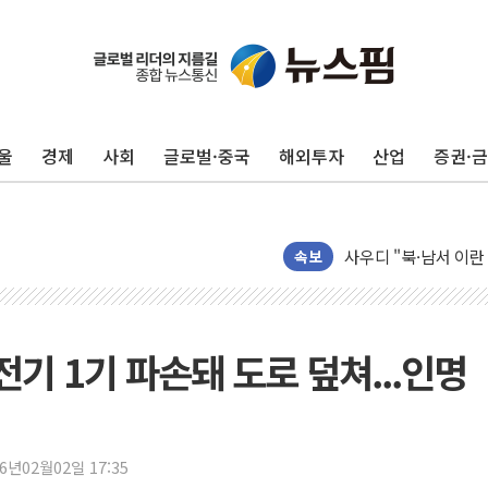
울
경제
사회
글로벌·중국
해외투자
산업
증권·
새온, '자율주행자동차
오에스피, '세계 고양
사우디 "북·남서 이란
속보
GLN인터내셔널, 방
에이치시티 "에이치엔
에스트래픽, LS 일렉
기 1기 파손돼 도로 덮쳐...인명
폭염에 하루 온열질환자
세븐일레븐, 쿠팡이츠
[특징주] 저가 매수
26년02월02일 17:35
이란 협상단장, 트럼프 