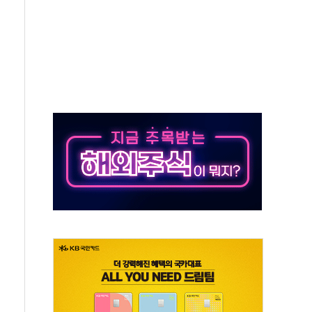
뚜기몰 대잔치' …경품·할인 혜택 풍성
숨 고르기…매출 16% 늘고 영업이익은 제자리
, '직잭뷰티 페스타'…최대 91% 할인
천공항서 '팔도음식대전'
계층 위해 53억원 상당 통큰 기부
 제조업 '생계형 적합업종' 재지정...5년 더 보호
하에도 추가 완화 불확실성에 1.2% 하락 마감
] 李, 오늘 부동산 2차 회의 外
 된 '트래블카드'…휴가철 넘어 장기 고객 묶는다
 브랜드 모델 발탁… 부산 광안서 약국 팝업스토어 운영