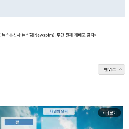
뉴스통신사 뉴스핌(Newspim), 무단 전재-재배포 금지>
맨위로
더보기
arrow_forward_ios