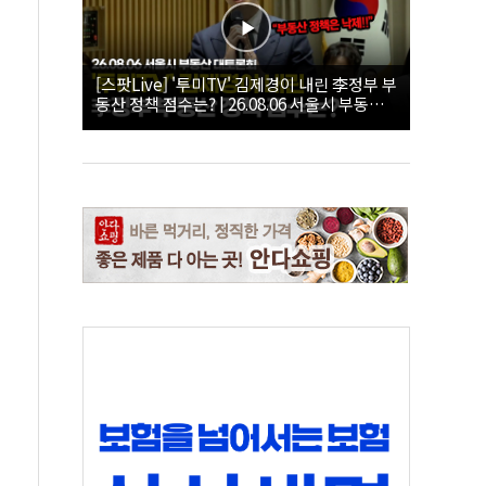
[스팟Live] '투미TV' 김제경이 내린 李정부 부
동산 정책 점수는? | 26.08.06 서울시 부동산
대토론회