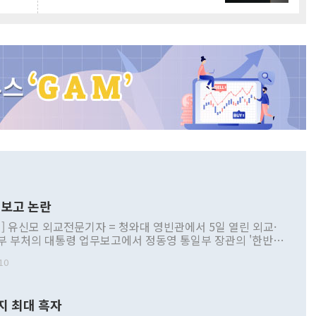
보고 논란
] 유신모 외교전문기자 = 청와대 영빈관에서 5일 열린 외교·
부 부처의 대통령 업무보고에서 정동영 통일부 장관의 '한반도
 구상'과 업무보고 발언이 논란을 빚고 있다. 이날 정 장관의
10
정부 내 조율을 거치지 않은 사안을 정책으로 추진하겠다고 공
는가 하면 사실 관계에 맞지 않은 설명도 있었다. 이재명 대통
로 신중을 기해 달라고 경고했고, 조현 외교부 장관은 '이상
지 최대 흑자
 근거한 비현실적 구상'이라는 비판을 내놨다. 그동안 정 장