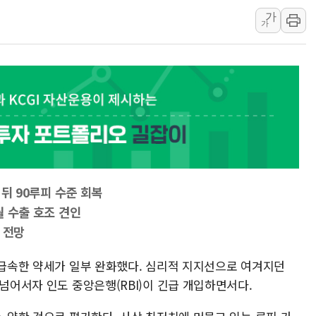
가
李대통령, ISA 개편 
가
동해중부 전 해상 풍랑
연일 폭염에 온열질환 
中 전방위 아파트 부양
인제 용대리 계곡서 수
동해시, 11~14일 '
강원 중·남부 동해안 
청양 밭에서 일하던 9
폭염에 車 운전면허 기
 뒤 90루피 수준 회복
월 수출 호조 견인
 전망
 급속한 약세가 일부 완화했다. 심리적 지지선으로 여겨지던
 넘어서자 인도 중앙은행(RBI)이 긴급 개입하면서다.