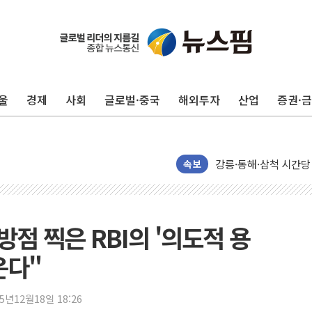
울
경제
사회
글로벌·중국
해외투자
산업
증권·
이번주 국내 주요 금융일정
美, 이란전 출구전략 
강릉·동해·삼척 시간당
폐기물 수거하다 참변
속보
서울 중랑구 주택가서 
李대통령 "결혼 때문에 
여수 오동도 인근 해상
방점 찍은 RBI의 '의도적 용
추미애, '위안부' 피해
운다"
인천 선재도 갯벌서 해루
인천서 말다툼 중 어머니
25년12월18일 18:26
'화합' 꺼낸 김민석에