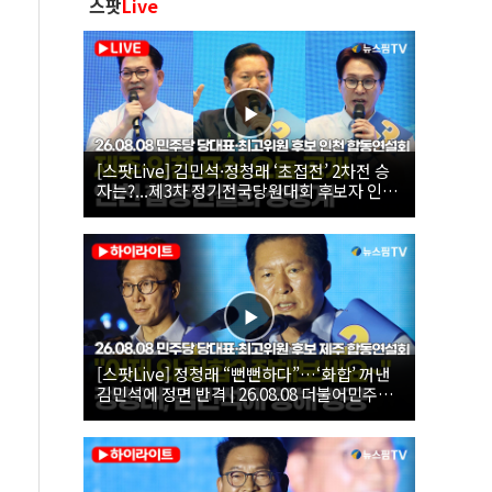
스팟
Live
[스팟Live] 김민석·정청래 ‘초접전’ 2차전 승
자는?...제3차 정기전국당원대회 후보자 인천
합동연설회 생중계 | 26.08.08
[스팟Live] 정청래 “뻔뻔하다”…‘화합’ 꺼낸
김민석에 정면 반격 | 26.08.08 더불어민주당
당대표·최고위원 후보 제주 합동연설회