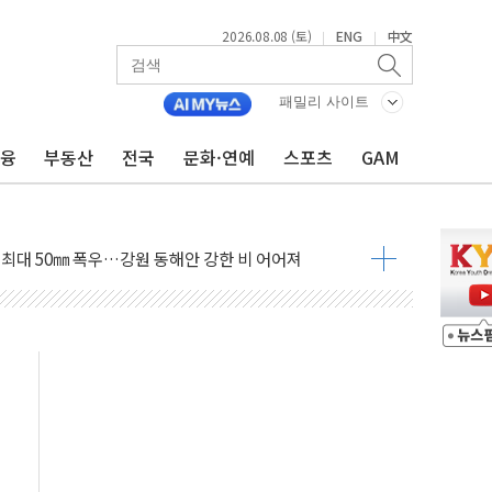
2026.08.08 (토)
ENG
中文
|
|
패밀리 사이트
금융
부동산
전국
문화·연예
스포츠
GAM
(8.10~8.14)
만지작…공습 한계·탄약 부족 현실화
 최대 50㎜ 폭우…강원 동해안 강한 비 어어져
…60대 환경미화원 수거차에 치여 사망
흉기 난동…60대 남성 2명 숨져
손해 보는 일 없게"…'결혼 페널티' 22개 과제 손본다
서 모터보트 전복…1명 사망·1명 실종
자 기림의 날 참석..."국제적 시민 연대로 목소리 내야"
질 중 실종 60대 나흘만에 숨진 채 발견
 흉기 살해 10대 아들 체포
 '뻔뻔' 받아친 정청래…제주 연설서 신경전 고조