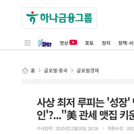
영상
포토
정치
정책·서
홈
글로벌·중국
글로벌경제
사상 최저 루피는 '성장' 
인'?..."美 관세 맷집 키
기사입력 :
2025년12월18일 18:26
최종수정 :
20