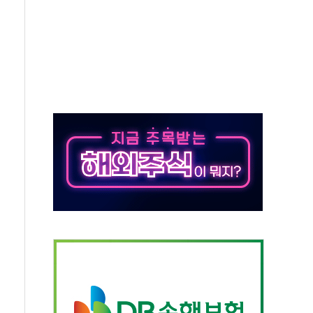
재검토 지시…與 "적극 환영"·野 "졸속 국정"
주의보…10일까지 최대 3.5m 높은 물결
사망 23명…정부, 비상대응기구 가동
, 수도 베이징도 부동산 규제 철폐
위 상승으로 피서객 7명 고립…전원 구조
별똥별 멍' 운영…페르세우스 유성우 관측
시간당 50mm 이상 폭우…호우경보 발효
0대 숨져…온열질환 여부 조사
능시험 오전 집중 편성…체감온도 38도 넘으면 중단