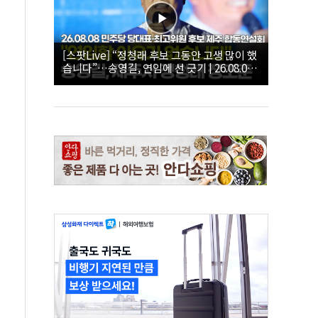
[스팟Live] “정청래 후보 그동안 고생 많이 했
습니다”…송영길, 연임에 선 긋기 | 26.08.08
더불어민주당 당대표·최고위원 후보 제주 합
동연설회