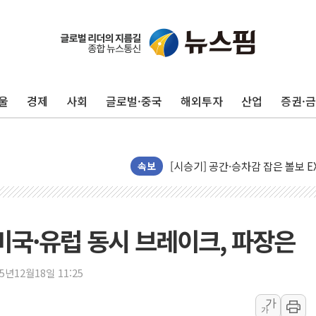
국민의힘 윤리위, '부산 돌려차기
수박으로 여름 나는 하마
울
경제
사회
글로벌·중국
해외투자
산업
증권·
전남광주 구례 산불 32분 만에 주
캠코, 5918억원 규모 압류재산 15
[시승기] 공간·승차감 잡은 볼보 E
가오픈한 홈플러스
속보
돌아온 홈플러스
[종합] 청도 흥선리 야산 산불 1
한미 법카 제보자 "신동국과 무관
미국·유럽 동시 브레이크, 파장은
라인게임즈, '콰이어트' 테스트 참
에어로케이항공, 청주-중국 청두 노
25년12월18일 11:25
네이버, AI 브리핑 도입 후 블로그
가
가
SKT, '8월 월간 럭키 페스타' 실시