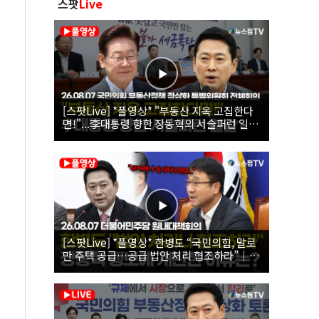
스팟
Live
[스팟Live] *풀영상* "부동산 지옥 고집한다
면!"...李대통령 향한 장동혁의 서슬퍼런 일갈
| 26.08.07 국민의힘 부동산정책 정상화 특별
위원회 전체회의
[스팟Live] *풀영상* 한병도 “국민의힘, 말로
만 주택 공급…공급 법안 처리 협조하라”｜
26.08.07 더불어민주당 원내대책회의