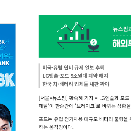
미국·유럽 연비 규제 일보 후퇴
LG엔솔·포드 9조원대 계약 해지
한국 차·배터리 업체들 새판 짜야
[서울=뉴스핌] 황숙혜 기자 = LG엔솔과 포
페달'이 한순간에 '브레이크'로 바뀌는 상황
포드는 유럽 전기차용 대규모 배터리 물량을 
하는 움직임이다.