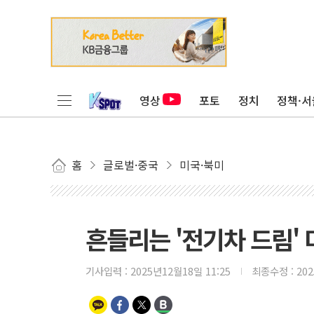
영상
포토
정치
정책·서
홈
글로벌·중국
미국·북미
흔들리는 '전기차 드림' 
기사입력 :
2025년12월18일 11:25
최종수정 :
20