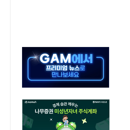
고 제휴 전자책 요금제 출시
 호출 서비스
..지역축제 '불금전파, 송정'과 상생
비 본격화…'AI 데이터 기반 메디테크 혁신허브' 구상
로 출입 통제
동영 통일부 장관
부 장관