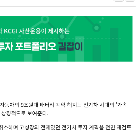
LG헬로비전 '헬로모바일', 교보문
KTis, 02-114로 카카오 T 택시
해군1함대 '창설 80주년' 기념식.
원주시, 첨단의료복합단지 지정 준
삼척시, 무건리 이끼폭포 생태탐방
임동원 전 장관과 대화 나누는 정
취재진과 대화하는 정세현 전 통일
드 자동차의 9조원대 배터리 계약 해지는 전기차 시대의 '가속
을 상징적으로 보여준다.
취소하며 고성장의 전제였던 전기차 투자 계획을 전면 재검토