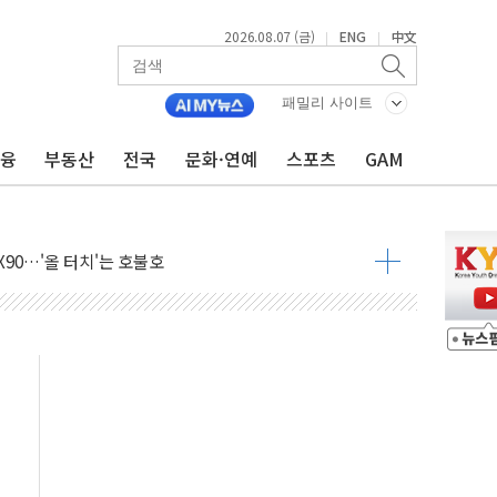
2026.08.07 (금)
ENG
中文
|
|
 발언' 논란 서범수·진종오 징계절차 개시
패밀리 사이트
금융
부동산
전국
문화·연예
스포츠
GAM
불 진화...인명피해 없어
06건 공매
X90…'올 터치'는 호불호
시간36분만에 주불진화....인명피해 없어
…자료는 전·현직 직원으로부터 확보"
가자 3만 명 돌파
선 운항허가 취득...중국 노선 다변화
 창작자 지원 규모 2배 확대
...휴대폰 결제 최대 6000원 할인