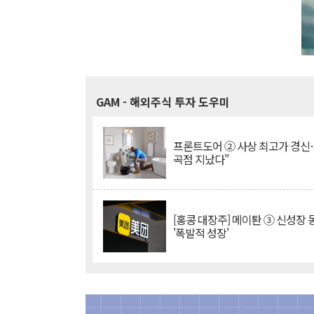
GAM
- 해외주식 투자 도우미
프론트도어 ② 사상 최고가 경신
곡점 지났다"
[홍콩 대장주] 메이퇀 ③ 신성장
'폭발적 성장'