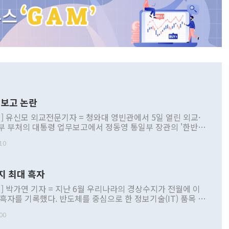
보고 논란
] 유신모 외교전문기자 = 청와대 영빈관에서 5일 열린 외교·
부 부처의 대통령 업무보고에서 정동영 통일부 장관의 '한반도
 구상'과 업무보고 발언이 논란을 빚고 있다. 이날 정 장관의
10
정부 내 조율을 거치지 않은 사안을 정책으로 추진하겠다고 공
는가 하면 사실 관계에 맞지 않은 설명도 있었다. 이재명 대통
로 신중을 기해 달라고 경고했고, 조현 외교부 장관은 '이상
지 최대 흑자
 근거한 비현실적 구상'이라는 비판을 내놨다. 그동안 정 장
책 관련 발언이 물의를 빚은 적은 여러 번 있지만 대통령과 유
] 박가연 기자 = 지난 6월 우리나라의 경상수지가 전월에 이
이 공개적으로 부정적 입장을 표명한 것은 이례적이다. 정 장
 흑자를 기록했다. 반도체를 중심으로 한 정보기술(IT) 품목 수
대북 접근법과 월권을 제어해야 한다는 목소리도 높아지고 있
간 상품수출이 처음으로 1000억달러를 넘어선 영향이다. [자
00
 따르
기자간담회를 하고 있다. [사진=통일부] 2026.07.23 ◆통일
 경상수지는 497억3000만달러 흑자로 집계됐다. 전월(386억