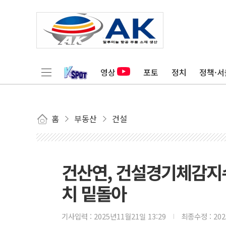
영상
포토
정치
정책·서
홈
부동산
건설
건산연, 건설경기체감지수
치 밑돌아
기사입력 :
2025년11월21일 13:29
최종수정 :
20