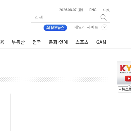
2026.08.07 (금)
ENG
中文
|
|
패밀리 사이트
금융
부동산
전국
문화·연예
스포츠
GAM
주재… "전폭적 공급 확대·속도전 총력"
…美 태양광주 급등
도 놀랍지 않아"
태양광 착공…여의도 1.6배 규모
...금융주 낙폭 커
정책 아냐" 해명
~9일 최대 100mm 호우
결… 수니파 국가들의 새 안보 협력 구도
비온 59㎡ 18억원대
-서울시 '정책 엇박자'