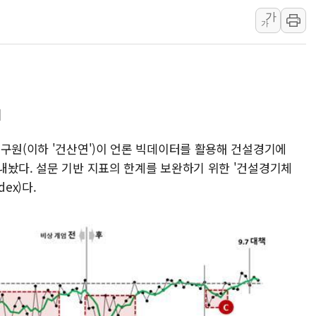
가
[AI 부동산 투데이] 특공 전략도 '극과 극'…
가
[코인시황] 비트코인 6만4000달러대 횡보…고
[베트남 증시] 유동성 부진 지속, 강보합 마감
'찜통더위'에 전력수요 역대 최고치 경신…한낮 
후티 반군, 예멘 정부군과 사우디 동시 공격…
대
42.5도 역대급 폭염…동물들도 특별식으로 여
경찰, 9월부터 '가족 사건' 못 맡는다…상피제
연구원(이하 '건산연')이 언론 빅데이터를 활용해 건설경기에
내놨다. 설문 기반 지표의 한계를 보완하기 위한 '건설경기체
포스코홀딩스, 포스코인터·DX 지분 일부 매각
dex)다.
태국 학교서 중학생 총기 난사...최소 7명 사망