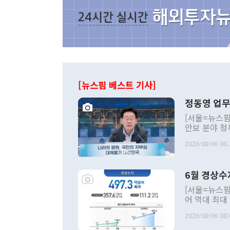
[뉴스핌 베스트 기사]
정동영 업무
[서울=뉴스핌
안보 분야 정
평화공존 발전
2026-08-06 06:
발언 중에는 
언한 것이 있
령은 공개적으
6월 경상수
주의적 희망에
관의 대북 정
[서울=뉴스핌
관 부처 장관
어 역대 최대
관의 무리한 
출 호조로 월
다. [정동영 통일부 장관이 지난달 23일 오후 서울 종로구 정부서울청사에
2026-08-06 08:
료=한국은행] 한국은행이 6일 발표한 '2026년 6월 국제수지(잠정)'에
서 취임 1주년 
면 지난 6월