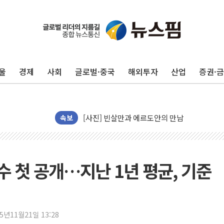
울
경제
사회
글로벌·중국
해외투자
산업
증권·
李 대통령, '6시간 마라톤 부동산 2차 회의' 
트럼프, 中 겨냥 폴리실리콘 관세 15% 부과
[사진] 빈살만과 에르도안의 만남
이란와이어 "이란 최고지도자 위독…곧 사망해
속보
남동발전, 해남군에 국내 최대 규모 400MW 
[인도증시] 중동 불안 속 유가 상승에 소폭 하락
황희 '폐버스 청년주택' SNS 글 역풍에 "정부
 첫 공개…지난 1년 평균, 기준
폭염 누그러지고 가뭄 숙지나...경북동해안권 8
사우디·튀르키예·파키스탄, '공동방위협정' 체
신길동 신축도 3.3㎡당 7250만원…써밋 클라
25년11월21일 13:28
용산공원·그린벨트로 또 충돌…반복되는 국토부