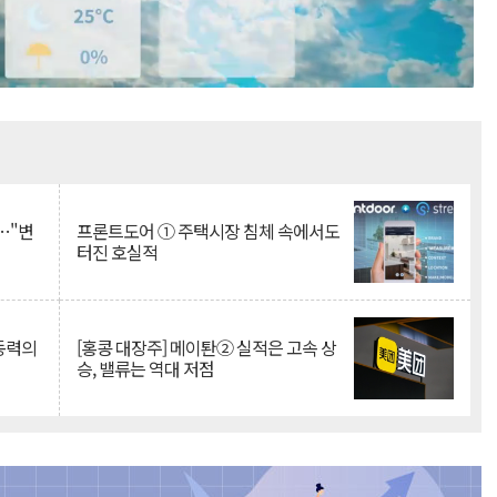
Mute
…"변
프론트도어 ① 주택시장 침체 속에서도
터진 호실적
 동력의
[홍콩 대장주] 메이퇀② 실적은 고속 상
승, 밸류는 역대 저점