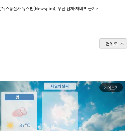
뉴스통신사 뉴스핌(Newspim), 무단 전재-재배포 금지>
맨위로
더보기
arrow_forward_ios