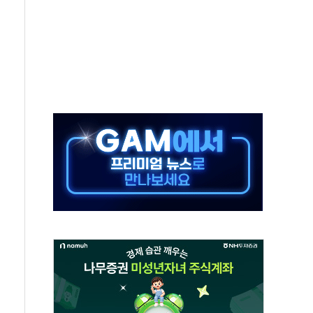
생애최초만 경쟁 치열
래·ETF 매수에도 고유가·금리·입법 지연 '삼중 부담'
...석유·가스주 올랐지만 빈그룹이 상쇄
총수요 104.3GW 기록
 위기 고조되는 또 다른 중동 화약고
름나기 [뉴스핌 줌인]
 실시