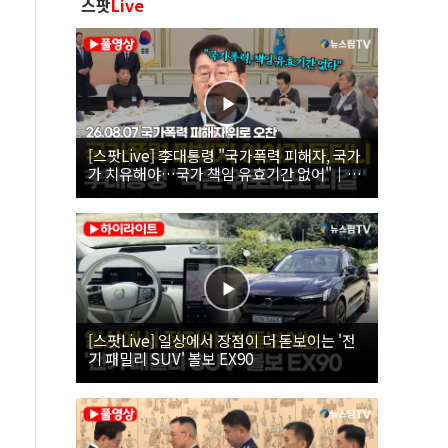
스팟
Live
[스팟Live] 李대통령 "국가폭력 피해자, 국가
가 치유해야…국가 책임 유효기간 없어"｜
26.08.07 국가폭력 피해자 위로 오찬
[스팟Live] 일상에서 장점이 더 돋보이는 '전
기 패밀리 SUV' 볼보 EX90