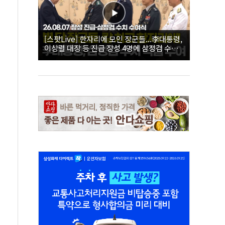
[스팟Live] 한자리에 모인 장군들...李대통령,
이상렬 대장 등 진급 장성 4명에 삼정검 수치
직접 수여｜26.08.07 장성 진급·삼정검 수치
수여식