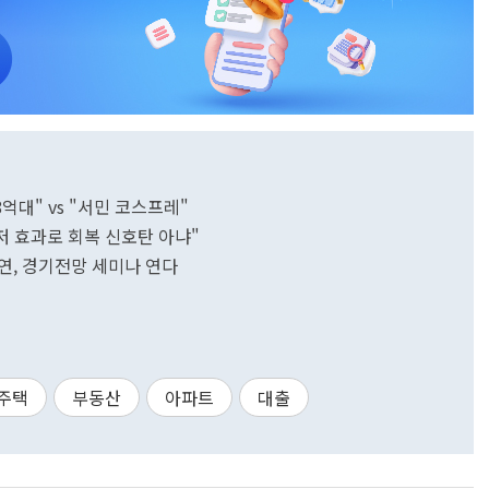
억대" vs "서민 코스프레"
저 효과로 회복 신호탄 아냐"
산연, 경기전망 세미나 연다
주택
부동산
아파트
대출