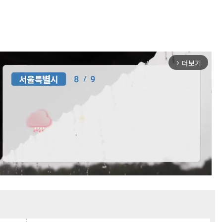
더보기
arrow_forward_ios
Mute