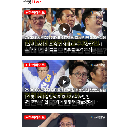
스팟
Live
[스팟Live] 환호 속 입장해 나란히 ‘찰칵’…서
로 ‘저격 연설’ 들을 때 후보들 표정은? |
26.08.08 더불어민주당 당대표·최고위원 후
보 인천 합동연설회
[스팟Live] 김민석 제주 52.64%·인천
45.09%로 연속 1위…정청래 따돌렸다’ |
26.08.08 더불어민주당 당대표·최고위원 후
보 인천 합동연설회