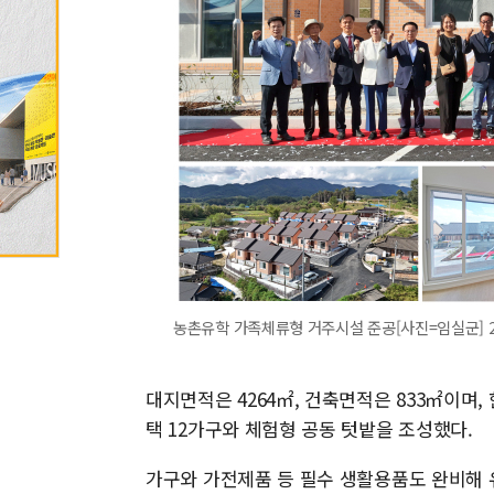
농촌유학 가족체류형 거주시설 준공[사진=임실군] 2025.
대지면적은 4264㎡, 건축면적은 833㎡이며,
택 12가구와 체험형 공동 텃밭을 조성했다.
가구와 가전제품 등 필수 생활용품도 완비해 