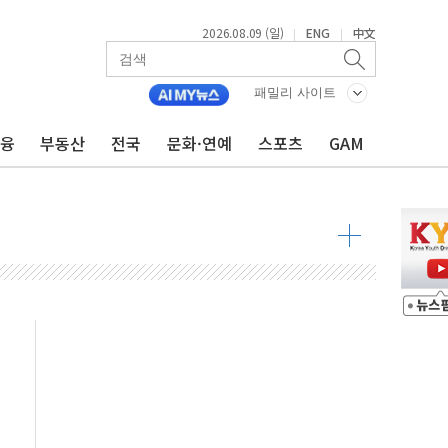
2026.08.09 (일)
ENG
中文
|
|
투입…고수온 양식장 복구·지원 '총력'
산사태 주의보'...경북도, 호우 피해·통제구간 없어
패밀리 사이트
%p' 차 재역전 성공...金 45.42% vs 鄭 44.56%
금융
부동산
전국
문화·연예
스포츠
GAM
·정청래·김민석 당대표 후보
 정청래에 승리...47.75% vs 42.08%
과 발표...김민석 47.75% 정청래 42.08%
표...김민석 45.09% 정청래 43.27% 송영길 11.63%
표...김민석 52.64% 정청래 39.89% 송영길 7.47%
0~8.14)
…공습 한계·탄약 부족 현실화
50㎜ 폭우…강원 동해안 강한 비 이어져
 환경미화원 수거차에 치여 사망
동…60대 남성 2명 숨져