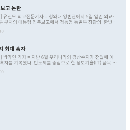
보고 논란
] 유신모 외교전문기자 = 청와대 영빈관에서 5일 열린 외교·
부 부처의 대통령 업무보고에서 정동영 통일부 장관의 '한반도
 구상'과 업무보고 발언이 논란을 빚고 있다. 이날 정 장관의
10
정부 내 조율을 거치지 않은 사안을 정책으로 추진하겠다고 공
는가 하면 사실 관계에 맞지 않은 설명도 있었다. 이재명 대통
로 신중을 기해 달라고 경고했고, 조현 외교부 장관은 '이상
지 최대 흑자
 근거한 비현실적 구상'이라는 비판을 내놨다. 그동안 정 장
책 관련 발언이 물의를 빚은 적은 여러 번 있지만 대통령과 유
] 박가연 기자 = 지난 6월 우리나라의 경상수지가 전월에 이
이 공개적으로 부정적 입장을 표명한 것은 이례적이다. 정 장
 흑자를 기록했다. 반도체를 중심으로 한 정보기술(IT) 품목 수
대북 접근법과 월권을 제어해야 한다는 목소리도 높아지고 있
간 상품수출이 처음으로 1000억달러를 넘어선 영향이다. [자
00
 따르
기자간담회를 하고 있다. [사진=통일부] 2026.07.23 ◆통일
 경상수지는 497억3000만달러 흑자로 집계됐다. 전월(386억
 넘어선 주장 정 장관은 이날 업무보고에서 '한반도 평화공존
)에 이어 두 달 연속 월간 기준 역대 최대 기록을 갈아치웠다.
 설명하면서 이재명 정부 2년차 핵심 과제로 상호 존중·평화
해 상반기 누적 경상수지 흑자는 1910억1000만달러를 기록
·핵 없는 한반도 등 3대 기본 방향을 제시했다. 정 장관은 "대
지 흑자를 견인한 것은 상품수지다. 6월 상품수지는 478억
언어는 멈춰야 한다"면서 주적 용어 대체를 주장했다. 지난 25
 흑자를 기록하며 전월에 이어 역대 최대를 다시 썼다. 국제수
D(완전하고 검증가능하며 되돌릴 수 없는 비핵화) 구도는 이미
수출은 1123억7000만달러로 전년 동월 대비 84.5% 증가하
했다. 또 "현 시점에서 흘러간 선(先)비핵화만 되뇌는 것은
 처음으로 1000억달러를 넘어섰다. 상품수입은 644억8000만
 데 힘이 되지 않는다"고 주장했다. 정 장관은 또 "정전 체제
6% 늘었다. 통관 기준으로는 반도체 수출이 전년 동월 대비
로 바꾸는 논의에 착수하겠다"면서 "북·미 정상회담 견인과
증했고 컴퓨터·주변기기(SSD)는 282.7% 증가했다. IT 품목
화의 동력을 확보하기 위해 최선을 다할 것"이라고 말했다. 하
.4% 늘었으며 비IT 품목도 ▲석유제품(47.5%) ▲화공품