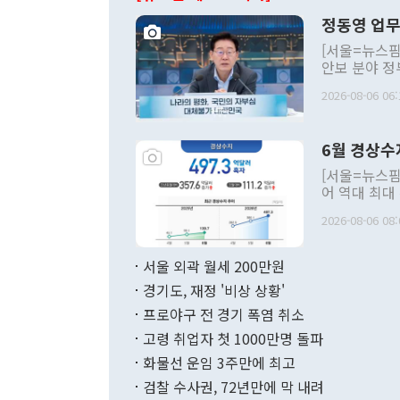
정동영 업무
[서울=뉴스핌
안보 분야 정
평화공존 발전
2026-08-06 06:
발언 중에는 
언한 것이 있
령은 공개적으
6월 경상수
주의적 희망에
관의 대북 정
[서울=뉴스핌
관 부처 장관
어 역대 최대
관의 무리한 
출 호조로 월
다. [정동영 통일부 장관이 지난달 23일 오후 서울 종로구 정부서울청사에
2026-08-06 08:
료=한국은행] 한국은행이 6일 발표한 '2026년 6월 국제수지(잠정)'에
서 취임 1주년 
면 지난 6월
부 장관 권한
1000만달러
서울 외곽 월세 200만원
발전 구상'을
이에 따라 올
적 갈등 해결
경기도, 재정 '비상 상황'
했다. 경상수
결과 혐오의 
9000만달러
프로야구 전 경기 폭염 취소
년간의 CVI
지 기준 상품
고령 취업자 첫 1000만명 돌파
무너졌다고도 
며 월간 기준
현실을 바꾸는
달러로 38.
화물선 운임 3주만에 최고
를 평화 체제
196.9% 급
검찰 수사권, 72년만에 막 내려
함께 4자 대
수출은 160