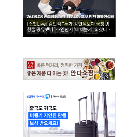
[스팟Live] 김민석 “누가 김민석보다 국정 방
향을 공유했나”…인천서 ‘대체불가’ 외쳤다 |
26.08.08 더불어민주당 당대표·최고위원 후
보 인천 합동연설회