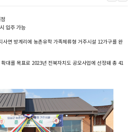
李대통령 "결혼 때문에 손해 
여수 오동도 인근 해상서 모
예정
추미애, '위안부' 피해자 기림
시 입주 가능
인천 선재도 갯벌서 해루질 중
 지사면 방계리에 농촌유학 가족체류형 거주시설 12가구를 완
인천서 말다툼 중 어머니 흉기
'화합' 꺼낸 김민석에 '뻔뻔
 확대를 목표로 2023년 전북자치도 공모사업에 선정돼 총 41