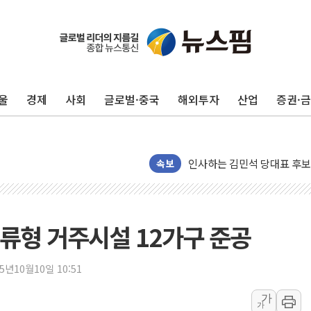
포항시 재난예산 40억 긴급 
울진·영덕 '호우특보'-포항 '
[종합] 김민석, 정청래에 '0.86
울
경제
사회
글로벌·중국
해외투자
산업
증권·
인천 합동연설회 나선 송영길
김민석, 2주차 제주·인천 경선서
인사하는 김민석 당대표 후보
[속보] 민주, 제주·인천 경선 결
속보
[속보] 민주, 인천 경선 결과 발
[속보] 민주, 제주 경선 결과 발
이번주 국내 주요 금융일정(8.1
류형 거주시설 12가구 준공
美, 이란전 출구전략 만지작
강릉·동해·삼척 시간당 최대 
25년10월10일 10:51
폐기물 수거하다 참변…60대
가
가
서울 중랑구 주택가서 흉기 난