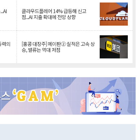
.AI
클라우드플레어 14% 급등해 신고
점...AI 지출 확대에 전망 상향
 동력의
[홍콩 대장주] 메이퇀② 실적은 고속 상
승, 밸류는 역대 저점