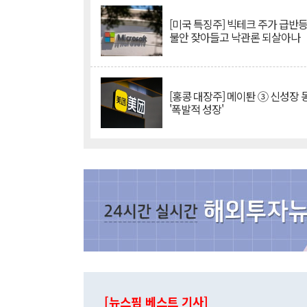
[미국 특징주] 빅테크 주가 급반등..
불안 잦아들고 낙관론 되살아나
[홍콩 대장주] 메이퇀 ③ 신성장
'폭발적 성장'
[뉴스핌 베스트 기사]