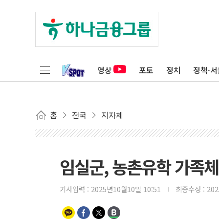
영상
포토
정치
정책·서
홈
전국
지자체
임실군, 농촌유학 가족체
기사입력 :
2025년10월10일 10:51
최종수정 :
20