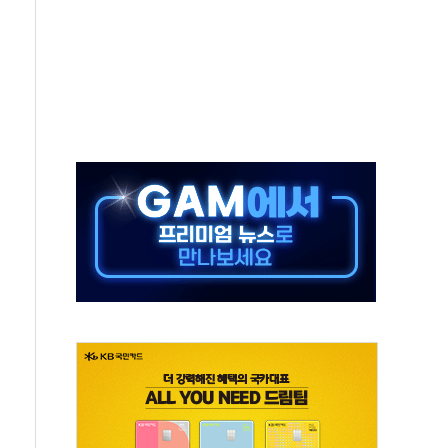
보는 일 없게"…'결혼 페널티' 22개 과제 손본다
터보트 전복…1명 사망·1명 실종
의 날 참석..."국제적 시민 연대로 목소리 내야"
 실종 60대 나흘만에 숨진 채 발견
 살해 10대 아들 체포
' 받아친 정청래…제주 연설서 신경전 고조