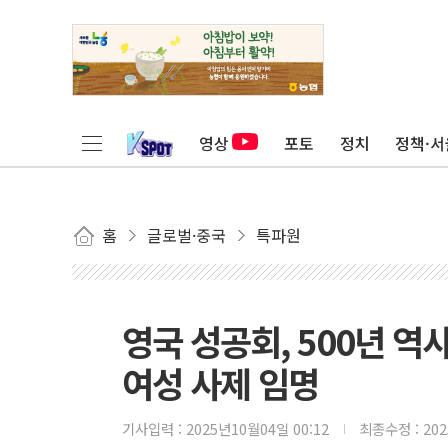
영상
포토
정치
정책·서
홈
글로벌·중국
특파원
영국 성공회, 500년 
여성 사제 임명
기사입력 :
2025년10월04일 00:12
최종수정 :
20