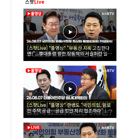
스팟
Live
[스팟Live] *풀영상* "부동산 지옥 고집한다
면!"...李대통령 향한 장동혁의 서슬퍼런 일갈
| 26.08.07 국민의힘 부동산정책 정상화 특별
위원회 전체회의
[스팟Live] *풀영상* 한병도 “국민의힘, 말로
만 주택 공급…공급 법안 처리 협조하라”｜
26.08.07 더불어민주당 원내대책회의