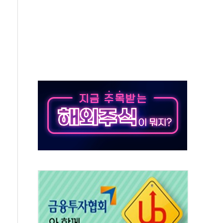
로 출입 통제
추돌…1명 심정지·5명 부상
..진화헬기 3대 투입
 항소심도 징역 3년
000억원 돌파
 금융 지원
적금 완판
개...장바구니에 홈플러스 담아달라" 호소
금융지주 포용금융 조직개편 신호탄
' 유병호 구속 기소