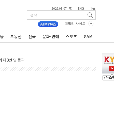
2026.08.07 (금)
ENG
中文
|
|
패밀리 사이트
금융
부동산
전국
문화·연예
스포츠
GAM
시간36분만에 주불진화....인명피해 없어
…자료는 전·현직 직원으로부터 확보"
가자 3만 명 돌파
선 운항허가 취득...중국 노선 다변화
 창작자 지원 규모 2배 확대
...휴대폰 결제 최대 6000원 할인
고 제휴 전자책 요금제 출시
 호출 서비스
..지역축제 '불금전파, 송정'과 상생
비 본격화…'AI 데이터 기반 메디테크 혁신허브' 구상