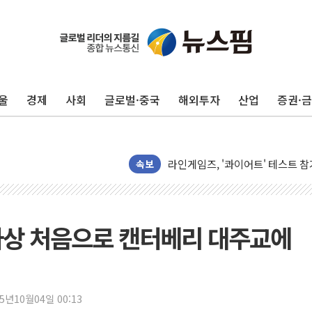
울
경제
사회
글로벌·중국
해외투자
산업
증권·
[종합] 청도 흥선리 야산 산불 1
한미 법카 제보자 "신동국과 무관
라인게임즈, '콰이어트' 테스트 참
속보
에어로케이항공, 청주-중국 청두 노
네이버, AI 브리핑 도입 후 블로그
SKT, '8월 월간 럭키 페스타' 실시
역사상 처음으로 캔터베리 대주교에
LG헬로비전 '헬로모바일', 교보문
KTis, 02-114로 카카오 T 택시
해군1함대 '창설 80주년' 기념식.
25년10월04일 00:13
원주시, 첨단의료복합단지 지정 준