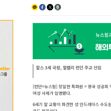
찰스 3세 국왕, 멀랠리 런던 주교 선임
[런던=뉴스핌] 장일현 특파원 = 영국 성공회
여성 사제가 임명됐다.
6세기 말 교황이 파견한 성 안드레아스 수도
로도 처음이다.