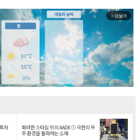
더보기
arrow_forward_ios
Mute
 흑자
화려한 스타십 뒤의 AADX ① 극한의 우
주 환경을 돌파하는 소재