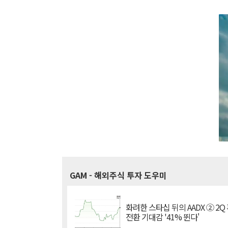
GAM
- 해외주식 투자 도우미
화려한 스타십 뒤의 AADX ② 2Q
전환 기대감 '41% 뛴다'