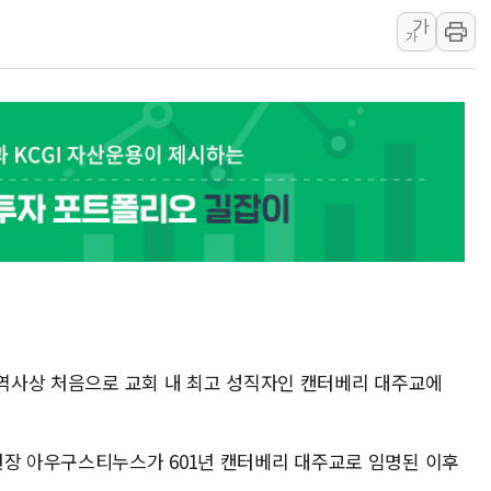
가
삼척시, 무건리 이끼폭포 생태탐방
가
전남광주 화정역 인근 도로 4중 
청도 문수리 야산서 산불 진화 중.
'해병 순직 책임' 임성근 전 사단장
헥토이노베이션, 상반기 매출 첫 2
우리은행, 고창해상풍력에 4000억
NH농협은행, 모두투어 제휴 여행
민병덕 "오늘 67개 점포 영업 재
하나금융이 쏘아 올린 CIFO, 
종합특검, '尹 관저 이전 감사 무마
 역사상 처음으로 교회 내 최고 성직자인 캔터베리 대주교에
원장 아우구스티누스가 601년 캔터베리 대주교로 임명된 이후