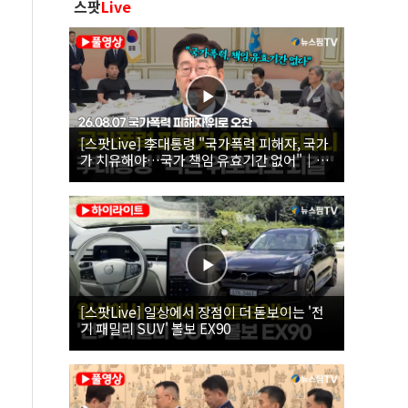
스팟
Live
[스팟Live] 李대통령 "국가폭력 피해자, 국가
가 치유해야…국가 책임 유효기간 없어"｜
26.08.07 국가폭력 피해자 위로 오찬
[스팟Live] 일상에서 장점이 더 돋보이는 '전
기 패밀리 SUV' 볼보 EX90