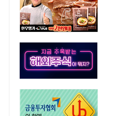
동
톱'… 美 해상봉쇄 영향
각
체주 '활짝'
스닥 선물 1%대 상승
상 기대 후퇴
·태양광주↑ VS 트레이드데스크·웬디스↓
 끝까지 찾겠다"