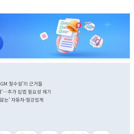
국GM 철수설'의 근거들
려'…추가 입법 필요성 제기
끙 앓는' 자동차·철강업계