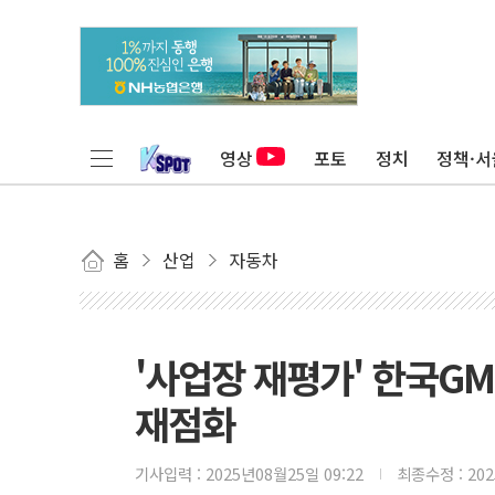
영상
포토
정치
정책·서
홈
산업
자동차
'사업장 재평가' 한국G
재점화
기사입력 :
2025년08월25일 09:22
최종수정 :
20