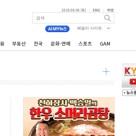
2026.08.08 (토)
ENG
中文
|
|
패밀리 사이트
금융
부동산
전국
문화·연예
스포츠
GAM
것"
지대' 우려
 정청래 격차 확대'
타진
최고치
 요구
낮아지며 상승… STOXX 600 지수는 나흘 연속 최고치
세
엘·이란 위협에 맞설 자체 억지력 강화