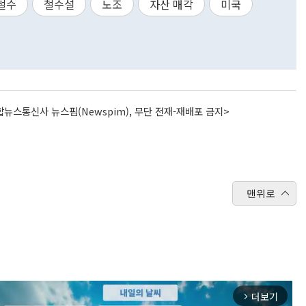
철수
철수설
노조
자산 매각
미국
뉴스통신사 뉴스핌(Newspim), 무단 전재-재배포 금지>
맨위로
더보기
arrow_forward_ios