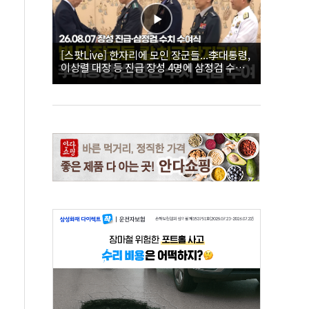
[스팟Live] 한자리에 모인 장군들...李대통령,
이상렬 대장 등 진급 장성 4명에 삼정검 수치
직접 수여｜26.08.07 장성 진급·삼정검 수치
수여식