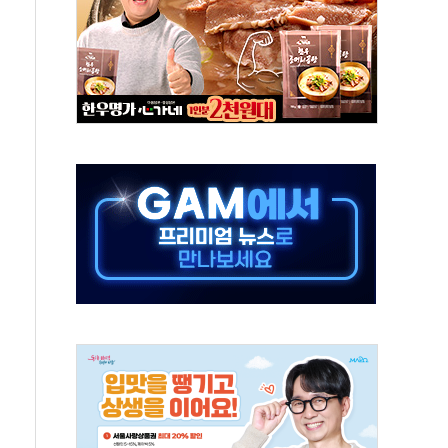
나·기자회견·주요 정당 - 8월 7일
즈 통항 제한 추진…美 "통행 막을 권한 없어"
 대부분 상승… "2분기 기업 순이익 21% 증가" 전망
드론으로 나토 회원국 공격 검토… 거짓 깃발 작전"