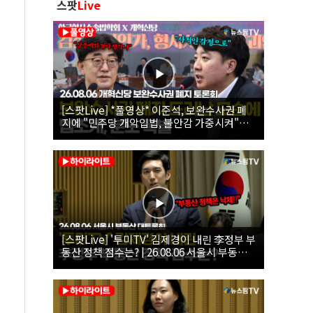
스팟
Live
[스팟Live] *풀영상* 이준석, 보완수사권 폐
지에 "민주당 개악입법, 불안감 가중시켜"｜
26.08.06 개혁신당 보완수사권 폐지 토론회
[스팟Live] '투미TV' 김제경이 내린 李정부 부
동산 정책 점수는? | 26.08.06 서울시 부동산
대토론회