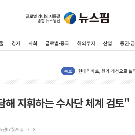
[뉴스핌 이 시각 PICK] 李, 오
카드사 고객 유입 창구 된 '트
제나벨, 배우 공승연 브랜드 모
트럼프, 폴리실리콘·태양광에 1
울
경제
사회
글로벌·중국
해외투자
산업
증권·
[채권/외환] 국제유가 급등에 
트럼프, '원정출산 시민권 차
트럼프 "이란전 조만간 끝날 것
현대리바트, 원가 개선으로 실적
속보
"세금 부담 덜자"…비거주 1주
세금 부담 커진 고가 1주택자
[금/유가] 이란의 호르무즈 해
담해 지휘하는 수사단 체계 검토"
뉴욕증시, 유가·금리 부담에 하
이란, 오만과 호르무즈 해협 재
[민주 당권주자 일정] 송영길·정
25년07월29일 17:18
李대통령, 오늘 오후 2시 부동