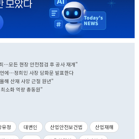
죄…모든 현장 안전점검 후 공사 재개"
 발언에…정희민 사장 담화문 발표한다
"올해 산재 사망 근절 원년"
 최소화 역량 총동원"
강유정
대변인
산업안전보건법
산업재해