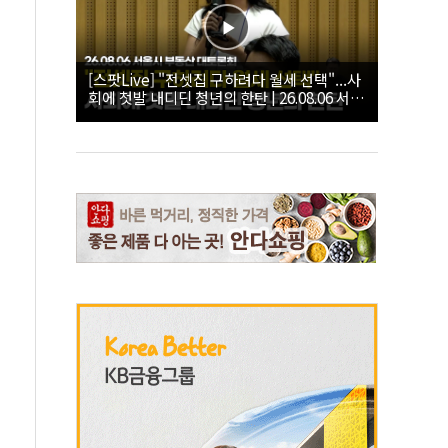
[스팟Live] "전셋집 구하려다 월세 선택"...사
회에 첫발 내디딘 청년의 한탄 | 26.08.06 서울
시 부동산 대토론회