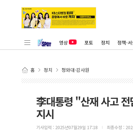
영상
포토
정치
정책·서
홈
정치
청와대·감사원
李대통령 "산재 사고 전
지시
기사입력 :
2025년07월29일 17:18
최종수정 :
20