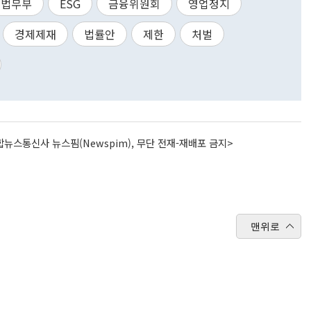
법무부
ESG
금융위원회
영업정지
경제제재
법률안
제한
처벌
뉴스통신사 뉴스핌(Newspim), 무단 전재-재배포 금지>
맨위로