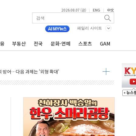
늘 부동산 2차 회의 外
2026.08.07 (금)
ENG
中文
|
|
래블카드'…휴가철 넘어 장기 고객 묶는다
델 발탁… 부산 광안서 약국 팝업스토어 운영
패밀리 사이트
5% 관세…한국 등엔 '합산 상한' 적용
금융
부동산
전국
문화·연예
스포츠
GAM
미 국채금리·달러 동반 상승…시장, 美 고용지표 촉각
단' 행정명령 서명…출생시민권 제한 재시동
"…군수품 부족설 일축 "막대한 무기 보유"
 방어…다음 과제는 '외형 확대'
택자 귀환 조짐에 전월세시장 '긴장'
…맞교환·재매수·다운사이징 '저울질'
협 통항 제한 검토에 유가 3% 급등…금값 보합
락…다우 5거래일 랠리 '마침표'
개방 합의 막바지.."美와 직접 협상 없어"
청래·김민석 후보 - 8월 7일
산정책 2차 점검회의…주택 공급 대책 막바지 조율