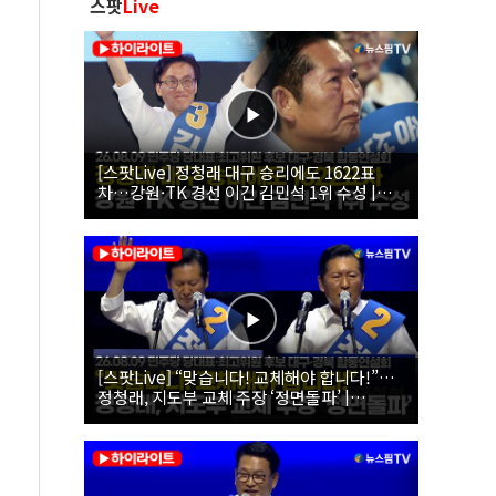
스팟
Live
[스팟Live] 정청래 대구 승리에도 1622표
차…강원·TK 경선 이긴 김민석 1위 수성 |
26.08.09 더불어민주당 당대표·최고위원 후
보 대구·경북 합동연설회
[스팟Live] “맞습니다! 교체해야 합니다!”…
정청래, 지도부 교체 주장 ‘정면돌파’ |
26.08.09 더불어민주당 당대표·최고위원 후
보 대구·경북 합동연설회