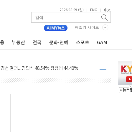
2026.08.09 (일)
ENG
中文
|
|
1.48%p' 차 선두 유지...金 46.01% vs 鄭 44.53%
패밀리 사이트
기 당선...합산득표율 68.63%
금융
부동산
전국
문화·연예
스포츠
GAM
해 10대 구속…범행 후 반려견도 죽여
 정청래에 승리…金 48.54% vs 鄭 44.40%
경선 결과...김민석 48.54% 정청래 44.40%
발표...김민석 47.37% 정청래 45.71% 송영길 6.92%
발표...정청래 47.82% 김민석 46.35% 송영길 5.83%
발표...김민석 50.30% 정청래 41.94% 송영길 7.76%
객 400명 맞이…"마음 잇는 시간 되길"
 지급 확정되나…재상고 앞두고 막판 셈법
'행복상자' 전달
극기 거꾸로' 논란…이틀만에 철거
 예술·체육요원 최대 33% 감축