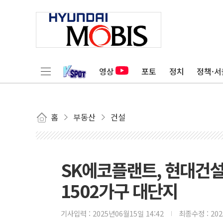
영상
포토
정치
정책·서
홈
부동산
건설
SK에코플랜트, 현대건설
1502가구 대단지
기사입력 :
2025년06월15일 14:42
최종수정 :
20