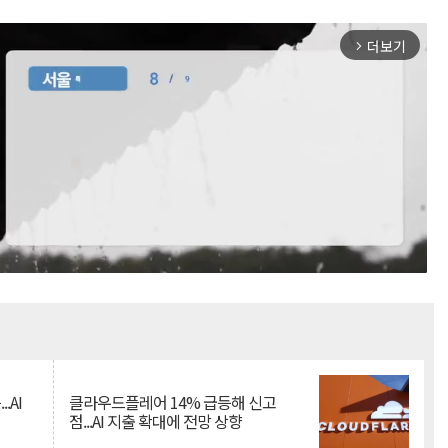
더보기
arrow_forward_ios
Mute
.AI
클라우드플레어 14% 급등해 신고
점...AI 지출 확대에 전망 상향