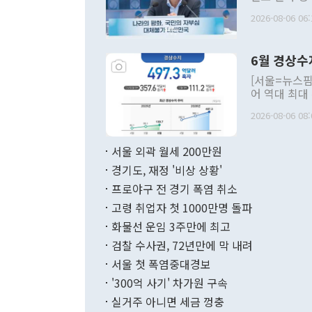
평화공존 발전
2026-08-06 06:
발언 중에는 
언한 것이 있
령은 공개적으
6월 경상수
주의적 희망에
관의 대북 정
[서울=뉴스핌
관 부처 장관
어 역대 최대
관의 무리한 
출 호조로 월
다. [정동영 통일부 장관이 지난달 23일 오후 서울 종로구 정부서울청사에
2026-08-06 08:
료=한국은행] 한국은행이 6일 발표한 '2026년 6월 국제수지(잠정)'에
서 취임 1주년 
면 지난 6월
부 장관 권한
1000만달러
서울 외곽 월세 200만원
발전 구상'을
이에 따라 올
적 갈등 해결
경기도, 재정 '비상 상황'
했다. 경상수
결과 혐오의 
9000만달러
프로야구 전 경기 폭염 취소
년간의 CVI
지 기준 상품
고령 취업자 첫 1000만명 돌파
무너졌다고도 
며 월간 기준
현실을 바꾸는
달러로 38.
화물선 운임 3주만에 최고
를 평화 체제
196.9% 급
검찰 수사권, 72년만에 막 내려
함께 4자 대
수출은 160
지만 이 대통
서울 첫 폭염중대경보
(18.6%) 
화공존 정책이
했다. 통관 기
'300억 사기' 차가원 구속
다"고 지적했
(16.4%)
투리가 잡혀 
실거주 아니면 세금 껑충
월(-10억9