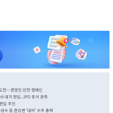
' 도전…경영진 안전 캠페인
 대거 편입...IPO 포석 관측
 편입 추진
·성수 등 한강변 '대어' 수주 총력