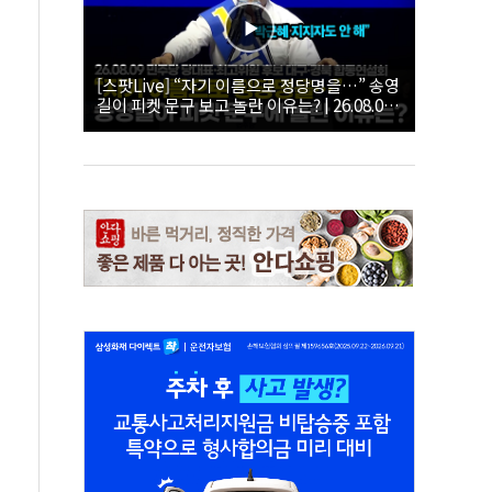
[스팟Live] “자기 이름으로 정당명을…” 송영
길이 피켓 문구 보고 놀란 이유는? | 26.08.09
더불어민주당 당대표·최고위원 후보 대구·경
북 합동연설회