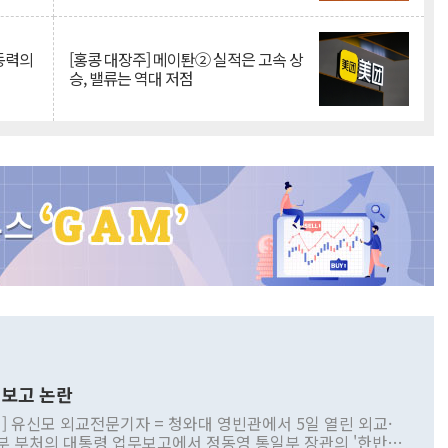
 동력의
[홍콩 대장주] 메이퇀② 실적은 고속 상
승, 밸류는 역대 저점
보고 논란
] 유신모 외교전문기자 = 청와대 영빈관에서 5일 열린 외교·
부 부처의 대통령 업무보고에서 정동영 통일부 장관의 '한반도