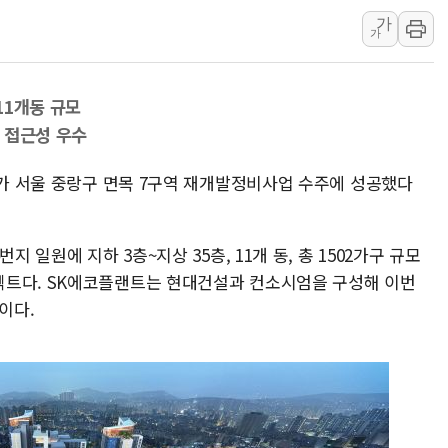
가
홈플러스發 대형마트 판매,
가
윤준병·이해민 의원, '정부
'호우·산사태 주의보' 울진 
11개동 규모
여야, 황희 '버스 하우스' 공
 접근성 우수
풀무원재단, '국제과학연극제
현대그린푸드 '텍사스로드하
트가 서울 중랑구 면목 7구역 재개발정비사업 수주에 성공했다
與 "세제개편안 8월 말 당
지 일원에 지하 3층~지상 35층, 11개 동, 총 1502가구 규모
젝트다. SK에코플랜트는 현대건설과 컨소시엄을 구성해 이번
이다.