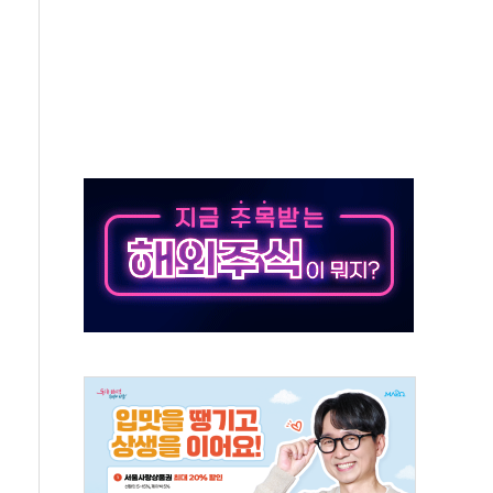
 역대 최대폭 감소한 9.4%↓…유통업계 양극화 심화
 특사'로 콜롬비아 대통령 취임식 참석
시간당 30mm 강한 비...호우 피해 없어
방…野 "청년 우롱 기괴" vs 與 "송구한 해프닝"
 2026'서 어린이 과학연극 2편 수상
우스' 잠실점, 직장인 핫플레이스로 부상
정 조율 완료…초고가·비거주 1주택 등 여론 수렴"