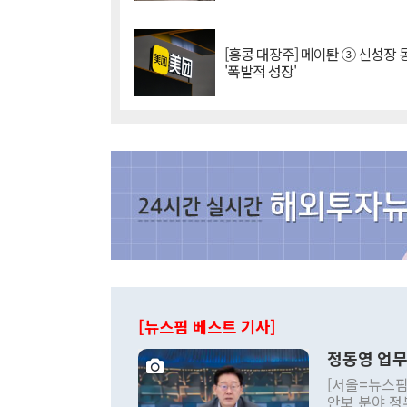
[홍콩 대장주] 메이퇀 ③ 신성장
'폭발적 성장'
[뉴스핌 베스트 기사]
정동영 업무
[서울=뉴스핌
안보 분야 정