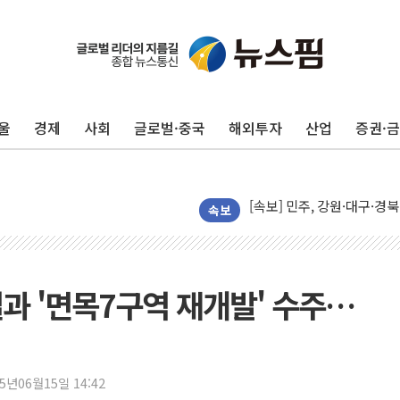
[종합] 김민석, 정청래에 누적 '
민주당 경북도당위원장에 오중
울
경제
사회
글로벌·중국
해외투자
산업
증권·
인천서 말다툼 중 어머니 살
김민석, 강원·대구·경북 경선서
[속보] 민주, 강원·대구·경북 
[속보] 민주, 경북 경선 결과 
속보
[속보] 민주, 대구 경선 결과 
[속보] 민주, 강원 경선 결과 
정재헌 CEO, SKT 장기고
과 '면목7구역 재개발' 수주…
최태원, 노소영에 9440억
하나금융, 명동 소상공인에 
인천시 광복절 현수막 '태
25년06월15일 14:42
병무청, 보충역 전면 손질…