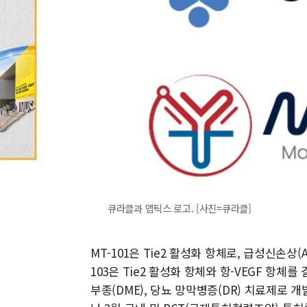
큐라클과 맵틱스 로고. [사진=큐라클]
MT-101은 Tie2 활성화 항체로, 급성신손상(
103은 Tie2 활성화 항체와 항-VEGF 항체
부종(DME), 당뇨 망막병증(DR) 치료제로 개발되