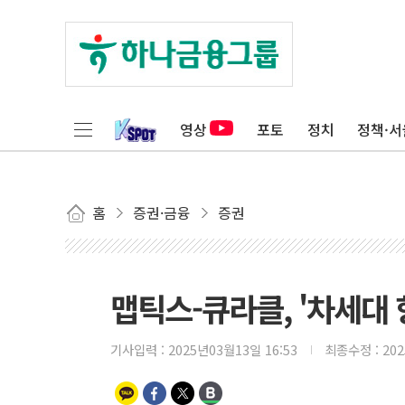
영상
포토
정치
정책·서
홈
증권·금융
증권
맵틱스-큐라클, '차세대 
기사입력 :
2025년03월13일 16:53
최종수정 :
20