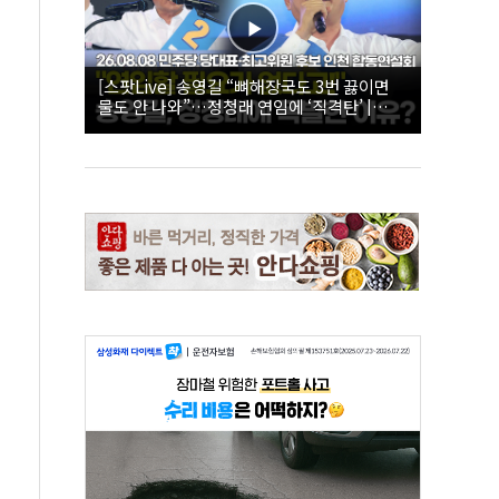
[스팟Live] 송영길 “뼈해장국도 3번 끓이면
물도 안 나와”…정청래 연임에 ‘직격탄’ |
26.08.08 더불어민주당 당대표·최고위원 후
보 인천 합동연설회