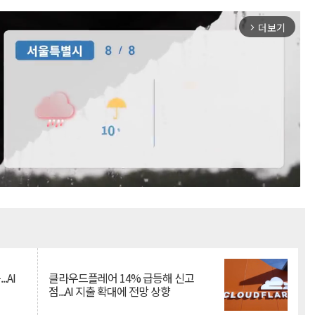
더보기
arrow_forward_ios
Mute
.AI
클라우드플레어 14% 급등해 신고
점...AI 지출 확대에 전망 상향