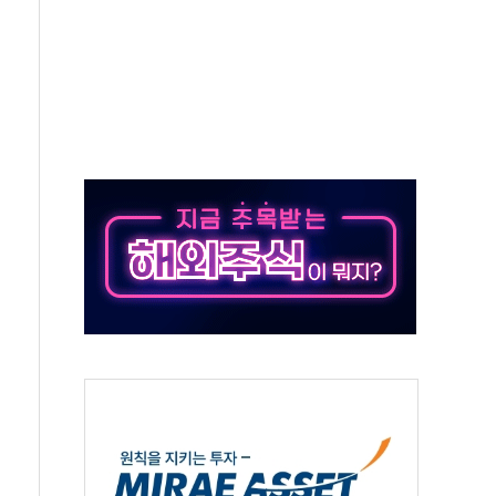
' 받아친 정청래…제주 연설서 신경전 고조
지시…與 "적극 환영"·野 "졸속 국정"
10일까지 최대 3.5m 높은 물결
23명…정부, 비상대응기구 가동
 베이징도 부동산 규제 철폐
승으로 피서객 7명 고립…전원 구조