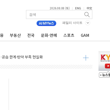
2026.08.08 (토)
ENG
中文
|
|
 정청래에 승리...47.75% vs 42.08%
과 발표...김민석 47.75% 정청래 42.08%
패밀리 사이트
표...김민석 45.09% 정청래 43.27% 송영길 11.63%
금융
부동산
전국
문화·연예
스포츠
GAM
표...김민석 52.64% 정청래 39.89% 송영길 7.47%
0~8.14)
…공습 한계·탄약 부족 현실화
50㎜ 폭우…강원 동해안 강한 비 이어져
 환경미화원 수거차에 치여 사망
동…60대 남성 2명 숨져
보는 일 없게"…'결혼 페널티' 22개 과제 손본다
터보트 전복…1명 사망·1명 실종
의 날 참석..."국제적 시민 연대로 목소리 내야"
 실종 60대 나흘만에 숨진 채 발견
 살해 10대 아들 체포