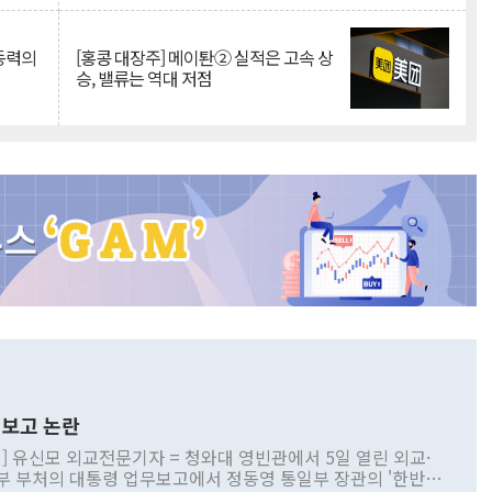
 동력의
[홍콩 대장주] 메이퇀② 실적은 고속 상
승, 밸류는 역대 저점
보고 논란
] 유신모 외교전문기자 = 청와대 영빈관에서 5일 열린 외교·
부 부처의 대통령 업무보고에서 정동영 통일부 장관의 '한반도