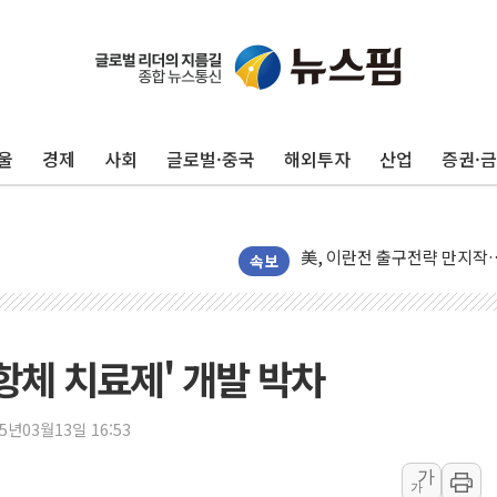
김민석, 2주차 제주·인천 경선서
[속보] 민주, 제주·인천 경선 결
[속보] 민주, 인천 경선 결과 발
울
경제
사회
글로벌·중국
해외투자
산업
증권·
[속보] 민주, 제주 경선 결과 발
이번주 국내 주요 금융일정(8.1
美, 이란전 출구전략 만지작
강릉·동해·삼척 시간당 최대 
속보
폐기물 수거하다 참변…60대
서울 중랑구 주택가서 흉기 난
李대통령 "결혼 때문에 손해 
항체 치료제' 개발 박차
여수 오동도 인근 해상서 모
추미애, '위안부' 피해자 기림
25년03월13일 16:53
인천 선재도 갯벌서 해루질 중
가
가
인천서 말다툼 중 어머니 흉기