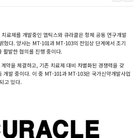
'화합' 꺼낸 김민석에 '뻔뻔
李대통령, ISA 개편 재검토 
동해중부 전 해상 풍랑주의보…
환 치료제를 개발중인 맵틱스와 큐라클은 항체 공동 연구개발
연일 폭염에 온열질환 사망 
혔다. 양사는 MT-101과 MT-103의 전임상 단계에서 조기
中 전방위 아파트 부양, 수도
 활발한 협의를 진행 중이다.
인제 용대리 계곡서 수위 상
 계약을 체결하고, 기존 치료제 대비 차별화된 경쟁력을 갖
 공동 개발 중이다. 이 중 MT-101과 MT-103은 국가신약개발사업
되고 있다.