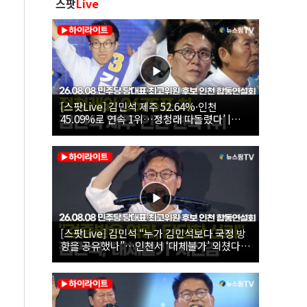
스팟
Live
[스팟Live] 김민석 제주 52.64%·인천
45.09%로 연속 1위…정청래 따돌렸다’ |
26.08.08 더불어민주당 당대표·최고위원 후
보 인천 합동연설회
[스팟Live] 김민석 “누가 김민석보다 국정 방
향을 공유했나”…인천서 ‘대체불가’ 외쳤다 |
26.08.08 더불어민주당 당대표·최고위원 후
보 인천 합동연설회