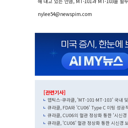
해 내고 있는 만큼, MT-101과 MT-103
nylee54@newspim.com
[관련기사]
맵틱스-큐라클, 'MT-101·MT-103' 국내 
큐라클, FDA와 'CU06' Type C 미팅 성
큐라클, CU06의 혈관 정상화 통한 '시신경
큐라클, 'CU06' 혈관 정상화 통한 시신경