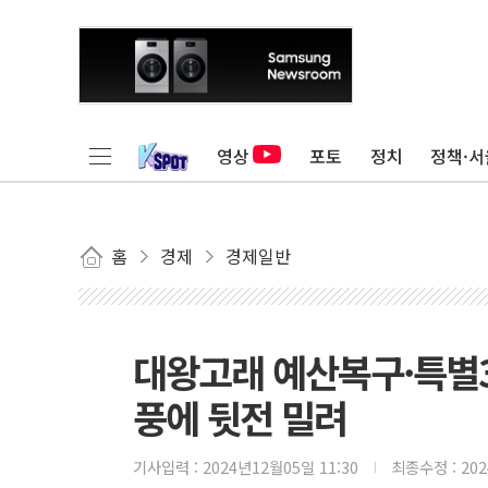
영상
포토
정치
정책·서
홈
경제
경제일반
대왕고래 예산복구·특별3
풍에 뒷전 밀려
기사입력 :
2024년12월05일 11:30
최종수정 :
20