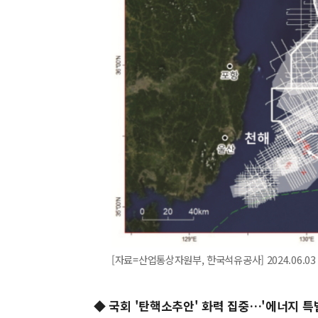
[자료=산업통상자원부, 한국석유공사] 2024.06.03 
◆ 국회 '탄핵소추안' 화력 집중…'에너지 특