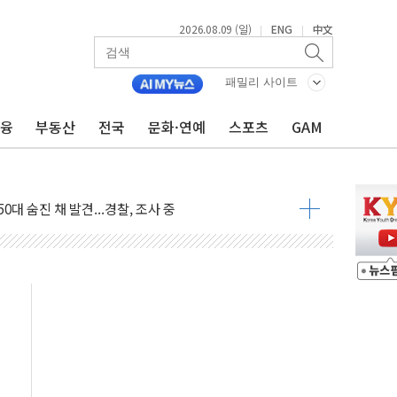
2026.08.09 (일)
ENG
中文
|
|
패밀리 사이트
금융
부동산
전국
문화·연예
스포츠
GAM
고 발생…작업자 1명 숨져
철강 AI융합실증센터' 들어선다
대 숨진 채 발견...경찰, 조사 중
1.48%p' 차 선두 유지...金 46.01% vs 鄭 44.53%
기 당선...합산득표율 68.63%
해 10대 구속…범행 후 반려견도 죽여
 정청래에 승리…金 48.54% vs 鄭 44.40%
경선 결과...김민석 48.54% 정청래 44.40%
발표...김민석 47.37% 정청래 45.71% 송영길 6.92%
발표...정청래 47.82% 김민석 46.35% 송영길 5.83%
발표...김민석 50.30% 정청래 41.94% 송영길 7.76%