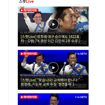
스팟
Live
[스팟Live] 정청래 대구 승리에도 1622표
차…강원·TK 경선 이긴 김민석 1위 수성 |
26.08.09 더불어민주당 당대표·최고위원 후
보 대구·경북 합동연설회
[스팟Live] “맞습니다! 교체해야 합니다!”…
정청래, 지도부 교체 주장 ‘정면돌파’ |
26.08.09 더불어민주당 당대표·최고위원 후
보 대구·경북 합동연설회