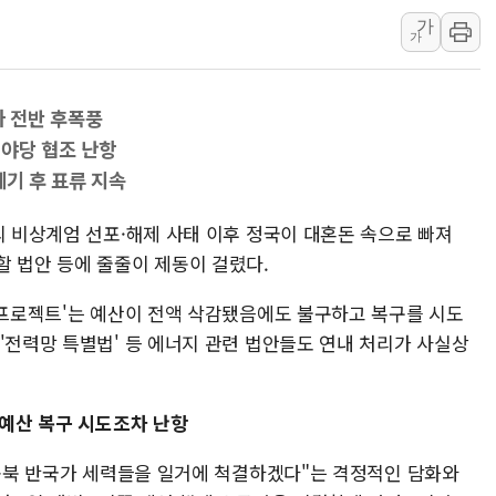
가
정재헌 CEO, SKT 장기고
가
최태원, 노소영에 9440억
하나금융, 명동 소상공인에 
가 전반 후폭풍
인천시 광복절 현수막 '태
…야당 협조 난항
병무청, 보충역 전면 손질…
폐기 후 표류 지속
홈플러스發 대형마트 판매,
윤준병·이해민 의원, '정부
의 비상계엄 선포·해제 사태 이후 정국이 대혼돈 속으로 빠져
할 법안 등에 줄줄이 제동이 걸렸다.
'호우·산사태 주의보' 울진 
여야, 황희 '버스 하우스' 공
래 프로젝트'는 예산이 전액 삭감됐음에도 불구하고 복구를 시도
'전력망 특별법' 등 에너지 관련 법안들도 연내 처리가 사실상
…예산 복구 시도조차 난항
 종북 반국가 세력들을 일거에 척결하겠다"는 격정적인 담화와