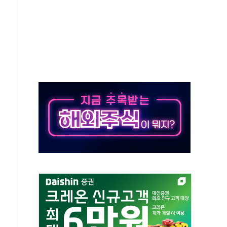
객 400명 맞이…"마음 잇는 시간 되길"
 지급 확정되나…재상고 앞두고 막판 셈법
'행복상자' 전달
극기 거꾸로' 논란…이틀만에 철거
 예술·체육요원 최대 33% 감축
 역대 최대폭 감소한 9.4%↓…유통업계 양극화 심화
 특사'로 콜롬비아 대통령 취임식 참석
시간당 30mm 강한 비...호우 피해 없어
방…野 "청년 우롱 기괴" vs 與 "송구한 해프닝"