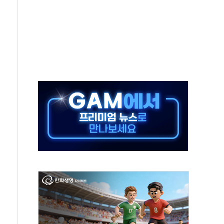
스텔 살인' 50대 남성 구속 송치
혹한 여름"…구윤철, 쪽방촌 폭염 대응상황 점검
육박 7년 새 7배 늘었다...폭염 대책비는 8.6배 증가
유럽 패싱… '유로화 팔아 엔화 부양' 사후 통보만
…'닥터 코퍼'가 말하는 경기 신호가 달라졌다
 노선 재개...3년 2개월 만
규모 美 전력 케이블 수주
주 동반 강세…배터리3사 일제히 상승
대 구로병원과 AI 정밀의료 협력
택 3년 더...중기부, '피터팬 증후군' 완화 나선다
 흑자 전환·LFP 공급 본격화에 15%대 급등
 8월 7일]