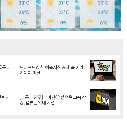
Mute
등...
드래프트킹스, 예측시장 공세 속 이익
기대치 미달
 동력의
[홍콩 대장주] 메이퇀② 실적은 고속 상
승, 밸류는 역대 저점