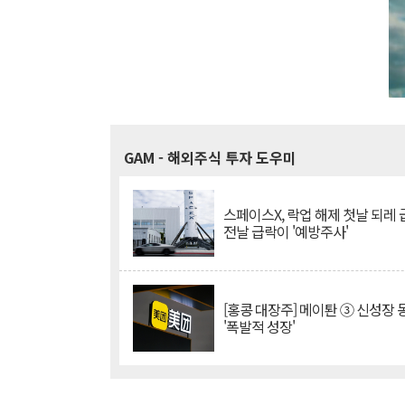
GAM
- 해외주식 투자 도우미
스페이스X, 락업 해제 첫날 되레 급
전날 급락이 '예방주사'
[홍콩 대장주] 메이퇀 ③ 신성장
'폭발적 성장'