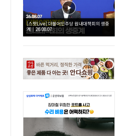
[스팟Live] 더불어민주당 원내대책회의 생중
계｜26.08.07