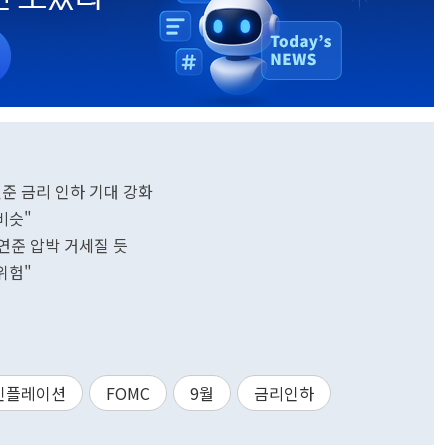
연준 금리 인하 기대 강화
비슷"
.연준 압박 거세질 듯
위험"
인플레이션
FOMC
9월
금리인하