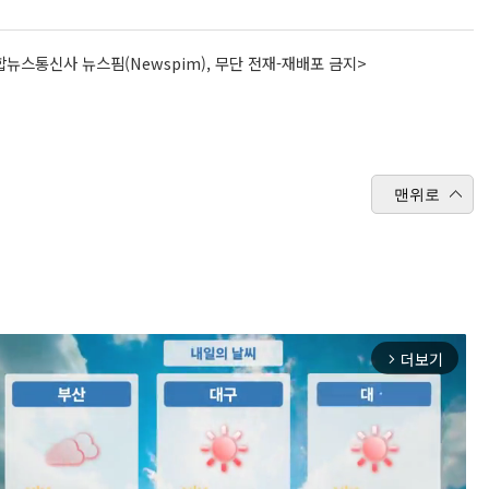
뉴스통신사 뉴스핌(Newspim), 무단 전재-재배포 금지>
맨위로
더보기
arrow_forward_ios