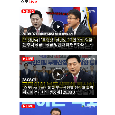
스팟
Live
[스팟Live] *풀영상* 한병도 “국민의힘, 말로
만 주택 공급…공급 법안 처리 협조하라”｜
26.08.07 더불어민주당 원내대책회의
[스팟Live] 국민의힘 부동산정책 정상화 특별
위원회 전체회의 생중계 | 26.08.07