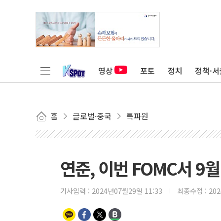
영상
포토
정치
정책·서
홈
글로벌·중국
특파원
연준, 이번 FOMC서 9
기사입력 :
2024년07월29일 11:33
최종수정 :
20