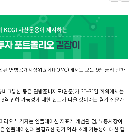
경찰, '강북구 오피
"취약계층에 더 가
전국 그늘막 4만개 
美·日 환율공조에 
구리값 사상 최고치
에어프레미아, 호치민
티엠씨, 220억원 
예정된 연방공개시장위원회(FOMC)에서는 오는 9월 금리 인하
[특징주] 2차전지
디티앤씨알오, 고려
中企 졸업해도 세제혜
블룸버그통신 등은 연방준비제도(연준)가 30~31일 회의에서는
[특징주] 엘앤에프,
되 9월 인하 가능성에 대한 힌트가 나올 것이라는 월가 전문가
[글로벌 마켓 리포트
티미라오스 기자는 인플레이션 지표가 개선된 점, 노동시장이
높은 인플레이션과 불필요한 경기 약화 초래 가능성에 대한 달