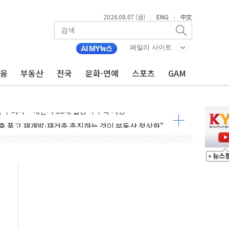
2026.08.07 (금)
ENG
中文
|
|
패밀리 사이트
금융
부동산
전국
문화·연예
스포츠
GAM
 무너져…대전서 50대 일용직 추락 사망
출 풀고 재개발·재건축 촉진하는 것이 부동산 정상화"
'尹 관저 이전 감사 무마' 유병호 감사위원 구속 기소
이버…내년 AI 팩토리 매출 본격화
원 환시 개입...4월 말 '56조원' 사상 최대
재단, 스타트업 지원 프로그램 성료
사기 혐의' 차가원 대표 구속 송치
 책임' 임성근 전 사단장 항소심도 징역 3년 선고