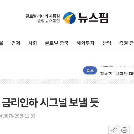
울
경제
사회
글로벌·중국
해외투자
산업
증권·
창호 교체하다 난간
속보
장동혁 "규제와 대
[속보] 종합특검, 
AI에 승부 건 네
월 금리인하 시그널 보낼 듯
日, 4~6월 105조
오렌지플래닛 창업
24년07월29일 11:33
경찰, '300억대 
가
가
[속보] '해병 순직