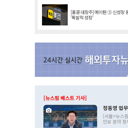
[홍콩 대장주] 메이퇀 ③ 신성장
'폭발적 성장'
[뉴스핌 베스트 기사]
정동영 업무
[서울=뉴스핌
안보 분야 정
평화공존 발전