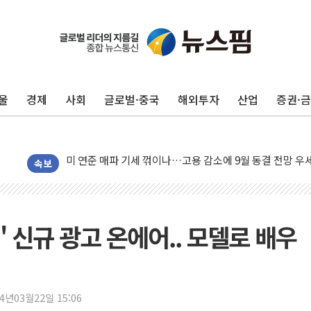
민주, 오늘 제주·인천 경선 결과 발표...'김민석 재역전 vs
한상협, 업계 개인정보 보안 새판 짠다…'자율규제단체' 
뉴욕증시, 고용 쇼크에 금리 인상 우려 후퇴…S&P500 
울
경제
사회
글로벌·중국
해외투자
산업
증권·
트럼프, 쿡 연준 이사 해임 재추진…"26일까지 의혹 소명"
유럽증시, 美 고용 예상 밖 부진에 연준 금리 인상 가능성 
미 연준 매파 기세 꺾이나…고용 감소에 9월 동결 전망 우
[종합] 이슬람 수니파 3국, '공동방위협정' 체결… 이스라
속보
트럼프, 백신·자폐증 행정명령 검토…"이르면 다음 주"
美 항소법원, 백악관 무도회장 공사 중단 명령…트럼프 제
이란 핵심 원유 수출항 '하르그섬', 최근 1주일 이상 '올스
 신규 광고 온에어.. 모델로 배우
美 고용 쇼크에 엔화 장중 급등…시장은 "또 개입했나" 촉
[AI MY 뉴스] 뉴욕 반도체주 프리뷰...美 고용 쇼크에 반도
뉴욕증시 프리뷰, 美 고용 쇼크에 금리 인상 우려 후퇴…나
24년03월22일 15:06
[종합] 美 7월 고용 2만3000명 감소 '쇼크'…9월 금리 인