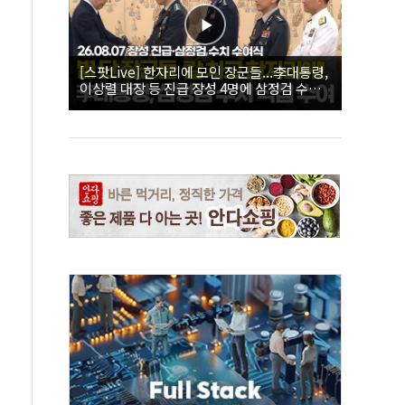
[스팟Live] 한자리에 모인 장군들...李대통령,
이상렬 대장 등 진급 장성 4명에 삼정검 수치
직접 수여｜26.08.07 장성 진급·삼정검 수치
수여식