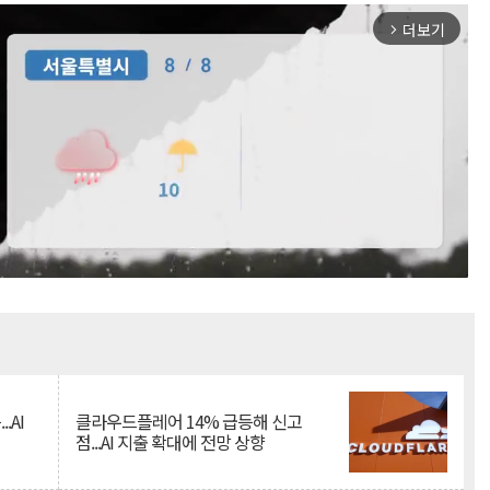
더보기
arrow_forward_ios
Mute
.AI
클라우드플레어 14% 급등해 신고
점...AI 지출 확대에 전망 상향