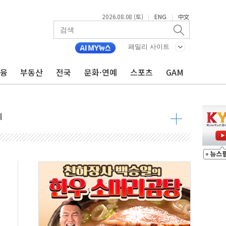
2026.08.08 (토)
ENG
中文
|
|
 정청래 격차 확대'
타진
패밀리 사이트
최고치
금융
부동산
전국
문화·연예
스포츠
GAM
 요구
낮아지며 상승… STOXX 600 지수는 나흘 연속 최고치
세
엘·이란 위협에 맞설 자체 억지력 강화
동
톱'… 美 해상봉쇄 영향
각
체주 '활짝'
스닥 선물 1%대 상승
상 기대 후퇴