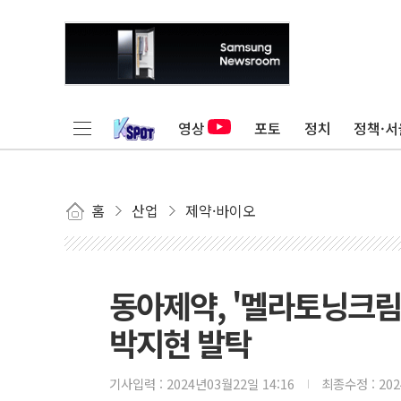
영상
포토
정치
정책·서
홈
산업
제약·바이오
동아제약, '멜라토닝크림'
박지현 발탁
기사입력 :
2024년03월22일 14:16
최종수정 :
20