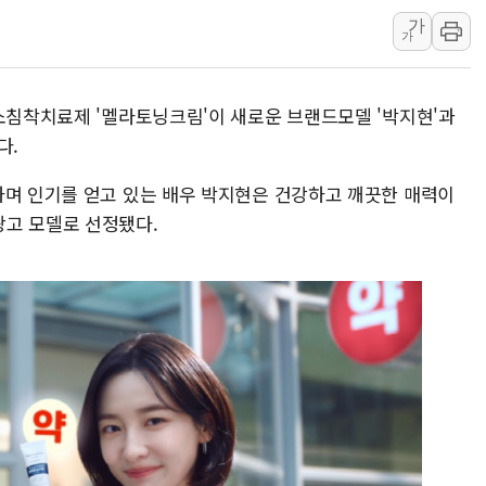
가
[사진] 이슬람 수니파 3개국, 공동방위협정 체결
가
뉴욕증시 개장 전 특징주...아틀라시안·클라우드플레어
보훈부, 미 DPAA와 MOU… "6·25 미군 실종자 7359명
색소침착치료제 '멜라토닝크림'이 새로운 브랜드모델 '박지현'과
트럼프 "금리 내려야"…파월 때와 달리 워시엔 톤 낮춰
다.
특정 정치인 측근 포항시 정책특보 내정설...포항시 '시끌'
李 "해남 태양광, 대한민국 다음 100년 밑거름…수도권 집
하며 인기를 얻고 있는 배우 박지현은 건강하고 깨끗한 매력이
광고 모델로 선정됐다.