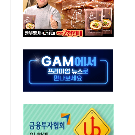
·태양광주↑ VS 트레이드데스크·웬디스↓
 끝까지 찾겠다"
중 완화 전환점"