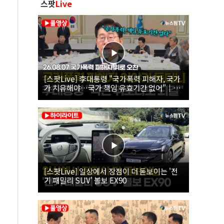
스팟
Live
[스팟Live] 李대통령 "국가폭력 피해자, 국가
가 치유해야…국가 책임 유효기간 없어"｜
26.08.07 국가폭력 피해자 위로 오찬
[스팟Live] 일상에서 장점이 더 돋보이는 '전
기 패밀리 SUV' 볼보 EX90