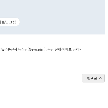
라토닝크림
뉴스통신사 뉴스핌(Newspim), 무단 전재-재배포 금지>
맨위로