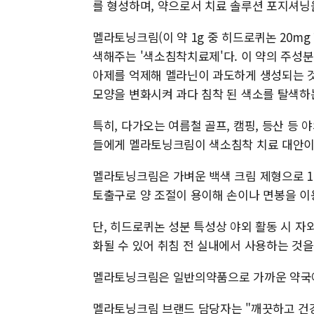
를 형성하며, 약으로서 치료 솔루션 포지셔닝
멜라토닝크림(이 약 1g 중 히드로퀴논 20mg
색해주는 '색소침착치료제'다. 이 약의 주성
아제를 억제해 멜라닌이 과도하게 생성되는 
모양을 변화시켜 과다 침착 된 색소를 탈색하
특히, 다가오는 여름철 골프, 캠핑, 등산 등
들에게 멜라토닝크림이 색소침착 치료 대안이 
멜라토닝크림은 가벼운 백색 크림 제형으로 1일
토출구로 양 조절이 용이해 손이나 면봉을 이
단, 히드로퀴논 성분 특성상 야외 활동 시 
화될 수 있어 취침 전 실내에서 사용하는 것을
멜라토닝크림은 일반의약품으로 가까운 약국에
멜라토닝크림 브랜드 담당자는 "깨끗하고 건