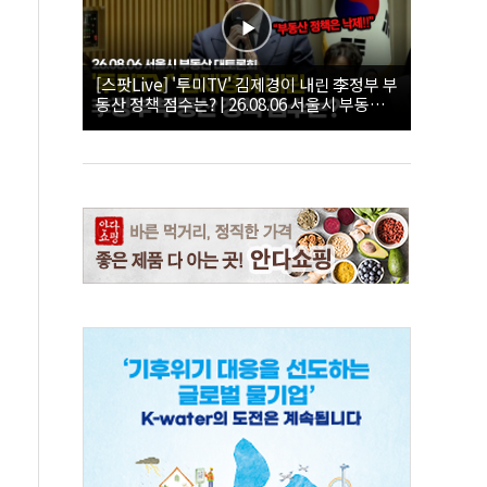
[스팟Live] '투미TV' 김제경이 내린 李정부 부
동산 정책 점수는? | 26.08.06 서울시 부동산
대토론회