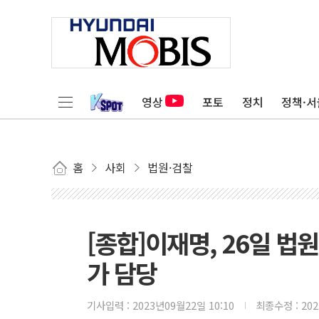
영상
포토
정치
정책·서
홈
사회
법원·검찰
[종합]이재명, 26일 
가 담당
기사입력 :
2023년09월22일 10:10
최종수정 :
20