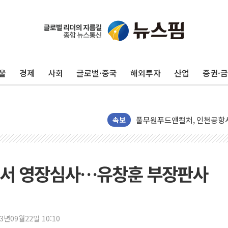
울
경제
사회
글로벌·중국
해외투자
산업
증권·
네이버, AI 투자로 숨 고르
카카오스타일 지그재그, '직잭
풀무원푸드앤컬처, 인천공항서
애경산업, 서울시 취약계층 위
속보
중기부, 떡국·떡볶이떡 제조업 
[브라질증시] 금리 인하에도 추
[뉴스핌 이 시각 PICK] 李, 
법원서 영장심사…유창훈 부장판사
카드사 고객 유입 창구 된 '
제나벨, 배우 공승연 브랜드 
트럼프, 폴리실리콘·태양광에 
23년09월22일 10:10
[채권/외환] 국제유가 급등에