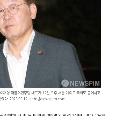
친 이재명 더불어민주당 대표가 12일 오후 서울 여의도 국회로 들어서고
 2023.09.12 leehs@newspim.com
행한 뒤 총 투표 인원 295명에 찬성 149표, 반대 136표,