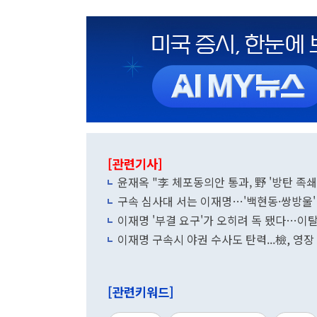
[관련기사]
윤재옥 "李 체포동의안 통과, 野 '방탄 족
구속 심사대 서는 이재명…'백현동·쌍방울
이재명 '부결 요구'가 오히려 독 됐다…이탈표
이재명 구속시 야권 수사도 탄력...檢, 영
[관련키워드]