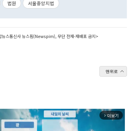
법원
서울중앙지법
뉴스통신사 뉴스핌(Newspim), 무단 전재-재배포 금지>
맨위로
더보기
arrow_forward_ios