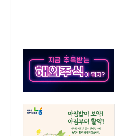
단' 행정명령 서명…출생시민권 제한 재시동
것"…군수품 부족설 일축 "막대한 무기 보유"
적 방어…다음 과제는 '외형 확대'
해협 통항 제한 검토에 유가 3% 급등…금값 보합
하락…다우 5거래일 랠리 '마침표'
개방 합의 막바지.."美와 직접 협상 없어"
정청래·김민석 후보 - 8월 7일
동산정책 2차 점검회의…주택 공급 대책 막바지 조율
)