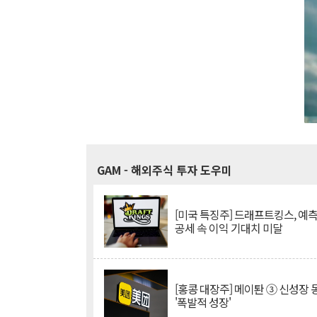
GAM
- 해외주식 투자 도우미
[미국 특징주] 드래프트킹스, 예
공세 속 이익 기대치 미달
[홍콩 대장주] 메이퇀 ③ 신성장
'폭발적 성장'