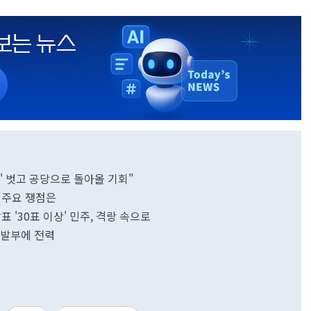
쇄' 벗고 공당으로 돌아올 기회"
' 주요 쟁점은
 '30표 이상' 민주, 격랑 속으로
장 발부에 전력