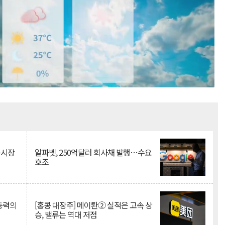
Mute
측시장
알파벳, 250억달러 회사채 발행…수요
호조
 동력의
[홍콩 대장주] 메이퇀② 실적은 고속 상
승, 밸류는 역대 저점