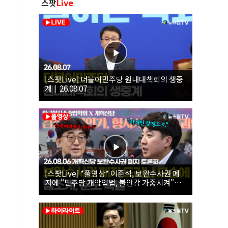
스팟
Live
[스팟Live] 더불어민주당 원내대책회의 생중
계｜26.08.07
[스팟Live] *풀영상* 이준석, 보완수사권 폐
지에 "민주당 개악입법, 불안감 가중시켜"｜
26.08.06 개혁신당 보완수사권 폐지 토론회