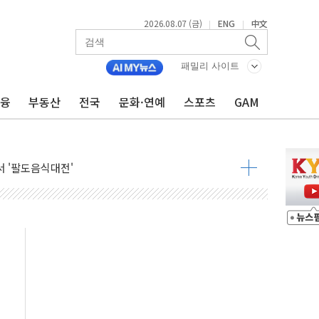
2026.08.07 (금)
ENG
中文
|
|
패밀리 사이트
금융
부동산
전국
문화·연예
스포츠
GAM
기…매출 16% 늘고 영업이익은 제자리
뷰티 페스타'…최대 91% 할인
 '팔도음식대전'
해 53억원 상당 통큰 기부
'생계형 적합업종' 재지정...5년 더 보호
가 완화 불확실성에 1.2% 하락 마감
오늘 부동산 2차 회의 外
트래블카드'…휴가철 넘어 장기 고객 묶는다
모델 발탁… 부산 광안서 약국 팝업스토어 운영
15% 관세…한국 등엔 '합산 상한' 적용
 미 국채금리·달러 동반 상승…시장, 美 고용지표 촉각