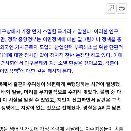
가
강릉·동해·삼척 시간당 최대 
가
폐기물 수거하다 참변…60대
서울 중랑구 주택가서 흉기 난
구상에서 가장 먼저 소멸할 국가라고 말한다. 이러한 인구
李대통령 "결혼 때문에 손해 
만, 정작 중앙정부는 이민정책에 대한 밑그림이나 정책을 총
여수 오동도 인근 해상서 모
 외국인 가사근로자 도입과 산업인력 부족해소를 위한 단편적
추미애, '위안부' 피해자 기림
미래에 대한 청사진 없이 정치적 찬반 논쟁만 하고 있다. 이에
인천 선재도 갯벌서 해루질 중
령사회에서 인구문제와 지방소멸 현실을 짚어보고, 각분야
인천서 말다툼 중 어머니 흉기
이민정책"에 대한 길을 제시해 본다.
'화합' 꺼낸 김민석에 '뻔뻔
 전북에서 결혼이주여성이 남편에게 폭행당하는 사건이 발생했
 배와 얼굴, 머리를 무차별적으로 수차례 맞았다. 불행 중 다
 이 사실을 알릴 수 있었고, 지인이 신고하면서 남편은 구속
의 생명에는 지장이 없는 것으로 전해졌다. 경찰은 A씨를 남편
만명을 넘어선 가운데 가정 폭력에 시달리는 이주여성들이 속출