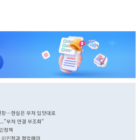
 현장…현실은 부처 입맛대로
.."부처 연결 부조화"
이민정책
청, 이민청과 협업해야