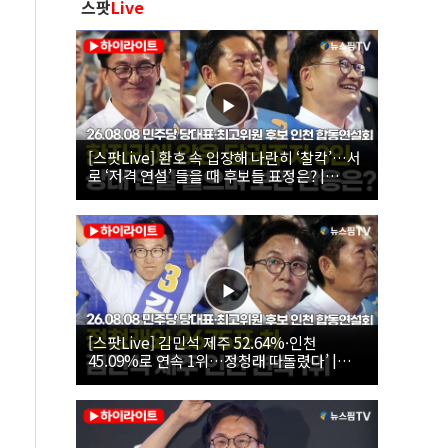
스팟
Live
[스팟Live] 환호 속 입장해 나란히 ‘찰칵’…서
로 ‘저격 연설’ 들을 때 후보들 표정은? |
26.08.08 더불어민주당 당대표·최고위원 후
보 인천 합동연설회
[스팟Live] 김민석 제주 52.64%·인천
45.09%로 연속 1위…정청래 따돌렸다’ |
26.08.08 더불어민주당 당대표·최고위원 후
보 인천 합동연설회