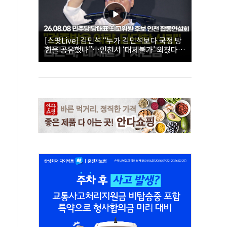
[스팟Live] 김민석 “누가 김민석보다 국정 방
향을 공유했나”…인천서 ‘대체불가’ 외쳤다 |
26.08.08 더불어민주당 당대표·최고위원 후
보 인천 합동연설회