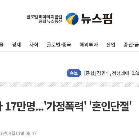
울
경제
사회
글로벌·중국
해외투자
산업
증권·
포항시 재난예산 40억 긴급 
울진·영덕 '호우특보'-포항 '
[종합] 김민석, 정청래에 '0.86
인천 합동연설회 나선 송영길
속보
김민석, 2주차 제주·인천 경선서
인사하는 김민석 당대표 후보
[속보] 민주, 제주·인천 경선 결
17만명...'가정폭력' '혼인단절'
[속보] 민주, 인천 경선 결과 발
[속보] 민주, 제주 경선 결과 발
이번주 국내 주요 금융일정(8.1
23년09월13일 08:47
美, 이란전 출구전략 만지작