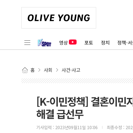
영상
포토
정치
정책·서
홈
사회
사건·사고
[K-이민정책] 결혼이민자 
해결 급선무
기사입력 :
2023년09월11일 10:06
최종수정 :
20