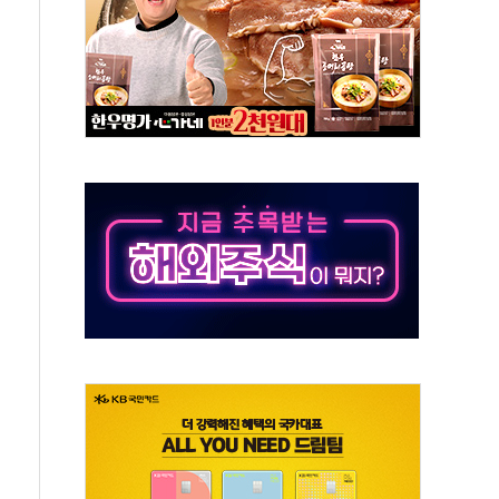
50㎜ 폭우…강원 동해안 강한 비 이어져
 환경미화원 수거차에 치여 사망
동…60대 남성 2명 숨져
보는 일 없게"…'결혼 페널티' 22개 과제 손본다
터보트 전복…1명 사망·1명 실종
의 날 참석..."국제적 시민 연대로 목소리 내야"
 실종 60대 나흘만에 숨진 채 발견
 살해 10대 아들 체포
' 받아친 정청래…제주 연설서 신경전 고조