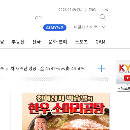
2026.08.09 (일)
ENG
中文
|
|
패밀리 사이트
금융
부동산
전국
문화·연예
스포츠
GAM
투입…고수온 양식장 복구·지원 '총력'
산사태 주의보'...경북도, 호우 피해·통제구간 없어
%p' 차 재역전 성공...金 45.42% vs 鄭 44.56%
·정청래·김민석 당대표 후보
 정청래에 승리...47.75% vs 42.08%
과 발표...김민석 47.75% 정청래 42.08%
표...김민석 45.09% 정청래 43.27% 송영길 11.63%
표...김민석 52.64% 정청래 39.89% 송영길 7.47%
0~8.14)
…공습 한계·탄약 부족 현실화