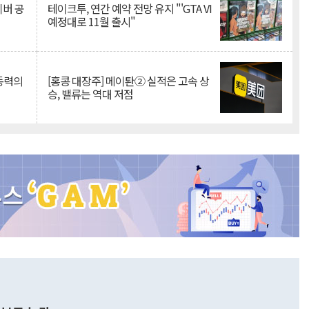
이버 공
테이크투, 연간 예약 전망 유지 "'GTA VI
예정대로 11월 출시"
 동력의
[홍콩 대장주] 메이퇀② 실적은 고속 상
승, 밸류는 역대 저점