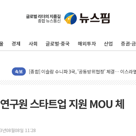
울
경제
사회
글로벌·중국
해외투자
산업
증권·
유럽증시, 美 고용 예상 밖 부진에 연준 금리 인상 가능성 
미 연준 매파 기세 꺾이나…고용 감소에 9월 동결 전망 우
[종합] 이슬람 수니파 3국, '공동방위협정' 체결… 이스라
트럼프, 백신·자폐증 행정명령 검토…"이르면 다음 주"
속보
美 항소법원, 백악관 무도회장 공사 중단 명령…트럼프 제
이란 핵심 원유 수출항 '하르그섬', 최근 1주일 이상 '올스
美 고용 쇼크에 엔화 장중 급등…시장은 "또 개입했나" 촉
험연구원 스타트업 지원 MOU 체
[AI MY 뉴스] 뉴욕 반도체주 프리뷰...美 고용 쇼크에 반도
뉴욕증시 프리뷰, 美 고용 쇼크에 금리 인상 우려 후퇴…나
[종합] 美 7월 고용 2만3000명 감소 '쇼크'…9월 금리 인
23년08월08일 11:28
[사진] 이슬람 수니파 3개국, 공동방위협정 체결