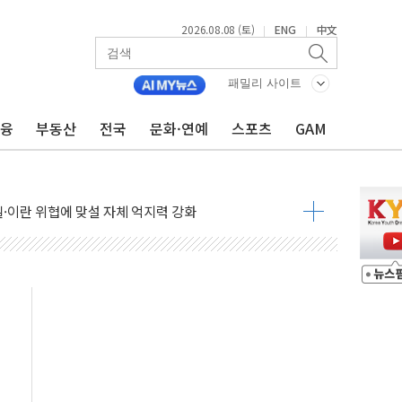
2026.08.08 (토)
ENG
中文
|
|
패밀리 사이트
금융
부동산
전국
문화·연예
스포츠
GAM
낮아지며 상승… STOXX 600 지수는 나흘 연속 최고치
세
엘·이란 위협에 맞설 자체 억지력 강화
동
톱'… 美 해상봉쇄 영향
각
체주 '활짝'
스닥 선물 1%대 상승
상 기대 후퇴