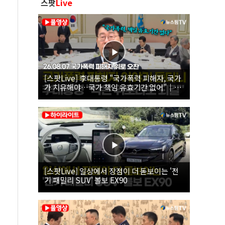
스팟
Live
[스팟Live] 李대통령 "국가폭력 피해자, 국가
가 치유해야…국가 책임 유효기간 없어"｜
26.08.07 국가폭력 피해자 위로 오찬
[스팟Live] 일상에서 장점이 더 돋보이는 '전
기 패밀리 SUV' 볼보 EX90