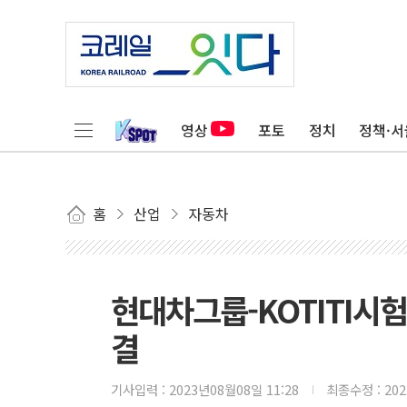
영상
포토
정치
정책·서
홈
산업
자동차
현대차그룹-KOTITI시
결
기사입력 :
2023년08월08일 11:28
최종수정 :
20