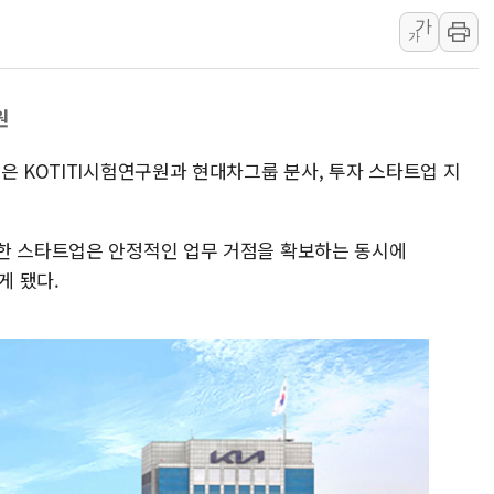
가
뉴욕증시 개장 전 특징주...아틀라시안·클라우드플레어
가
보훈부, 미 DPAA와 MOU… "6·25 미군 실종자 7359명
트럼프 "금리 내려야"…파월 때와 달리 워시엔 톤 낮춰
원
특정 정치인 측근 포항시 정책특보 내정설...포항시 '시끌'
李 "해남 태양광, 대한민국 다음 100년 밑거름…수도권 집
은 KOTITI시험연구원과 현대차그룹 분사, 투자 스타트업 지
李 대통령, '6시간 마라톤 부동산 2차 회의' 주재… "전폭
트럼프, 中 겨냥 폴리실리콘 관세 15% 부과…美 태양광주
한 스타트업은 안정적인 업무 거점을 확보하는 동시에
[사진] 빈살만과 에르도안의 만남
게 됐다.
이란와이어 "이란 최고지도자 위독…곧 사망해도 놀랍지 