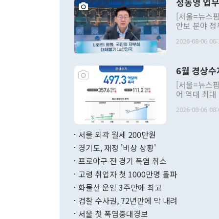
정동영 업무
[서울=뉴스핌
안보 분야 정
평화공존 발전
2026-08-06 06:
발언 중에는 
언한 것이 있
령은 공개적으
6월 경상수
주의적 희망에
관의 대북 정
[서울=뉴스핌
관 부처 장관
어 역대 최대
관의 무리한 
출 호조로 월
다. [정동영 통일부 장관이 지난달 23일 오후 서울 종로구 정부서울청사에
2026-08-06 08:
료=한국은행] 한국은행이 6일 발표한 '2026년 6월 국제수지(잠정)'에
서 취임 1주년 
면 지난 6월
부 장관 권한
1000만달러
서울 외곽 월세 200만원
발전 구상'을
이에 따라 올
적 갈등 해결
경기도, 재정 '비상 상황'
했다. 경상수
결과 혐오의 
9000만달러
프로야구 전 경기 폭염 취소
년간의 CVI
지 기준 상품
고령 취업자 첫 1000만명 돌파
무너졌다고도 
며 월간 기준
현실을 바꾸는
달러로 38.
화물선 운임 3주만에 최고
를 평화 체제
196.9% 급
검찰 수사권, 72년만에 막 내려
함께 4자 대
수출은 160
지만 이 대통
서울 첫 폭염중대경보
(18.6%) 