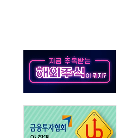
·태양광주↑ VS 트레이드데스크·웬디스↓
 끝까지 찾겠다"
중 완화 전환점"
적 공급 확대·속도전 총력"
 급등
않아"