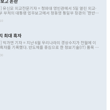
보고 논란
] 유신모 외교전문기자 = 청와대 영빈관에서 5일 열린 외교·
부 부처의 대통령 업무보고에서 정동영 통일부 장관의 '한반도
 구상'과 업무보고 발언이 논란을 빚고 있다. 이날 정 장관의
10
정부 내 조율을 거치지 않은 사안을 정책으로 추진하겠다고 공
는가 하면 사실 관계에 맞지 않은 설명도 있었다. 이재명 대통
로 신중을 기해 달라고 경고했고, 조현 외교부 장관은 '이상
지 최대 흑자
 근거한 비현실적 구상'이라는 비판을 내놨다. 그동안 정 장
책 관련 발언이 물의를 빚은 적은 여러 번 있지만 대통령과 유
] 박가연 기자 = 지난 6월 우리나라의 경상수지가 전월에 이
이 공개적으로 부정적 입장을 표명한 것은 이례적이다. 정 장
 흑자를 기록했다. 반도체를 중심으로 한 정보기술(IT) 품목 수
대북 접근법과 월권을 제어해야 한다는 목소리도 높아지고 있
간 상품수출이 처음으로 1000억달러를 넘어선 영향이다. [자
00
 따르
기자간담회를 하고 있다. [사진=통일부] 2026.07.23 ◆통일
 경상수지는 497억3000만달러 흑자로 집계됐다. 전월(386억
 넘어선 주장 정 장관은 이날 업무보고에서 '한반도 평화공존
)에 이어 두 달 연속 월간 기준 역대 최대 기록을 갈아치웠다.
 설명하면서 이재명 정부 2년차 핵심 과제로 상호 존중·평화
해 상반기 누적 경상수지 흑자는 1910억1000만달러를 기록
·핵 없는 한반도 등 3대 기본 방향을 제시했다. 정 장관은 "대
지 흑자를 견인한 것은 상품수지다. 6월 상품수지는 478억
언어는 멈춰야 한다"면서 주적 용어 대체를 주장했다. 지난 25
 흑자를 기록하며 전월에 이어 역대 최대를 다시 썼다. 국제수
D(완전하고 검증가능하며 되돌릴 수 없는 비핵화) 구도는 이미
수출은 1123억7000만달러로 전년 동월 대비 84.5% 증가하
했다. 또 "현 시점에서 흘러간 선(先)비핵화만 되뇌는 것은
 처음으로 1000억달러를 넘어섰다. 상품수입은 644억8000만
 데 힘이 되지 않는다"고 주장했다. 정 장관은 또 "정전 체제
6% 늘었다. 통관 기준으로는 반도체 수출이 전년 동월 대비
로 바꾸는 논의에 착수하겠다"면서 "북·미 정상회담 견인과
증했고 컴퓨터·주변기기(SSD)는 282.7% 증가했다. IT 품목
화의 동력을 확보하기 위해 최선을 다할 것"이라고 말했다. 하
.4% 늘었으며 비IT 품목도 ▲석유제품(47.5%) ▲화공품
령은 정 장관의 구상에 대부분 제동을 걸었다. 이 대통령은 "평
▲철강제품(17.9%) ▲승용차(6.1%) 등을 중심으로 18.6% 증가