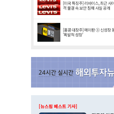
[미국 특징주] 리바이스, 최근 사
격 물결 속 보안 침해 사실 공개
[홍콩 대장주] 메이퇀 ③ 신성장
'폭발적 성장'
[뉴스핌 베스트 기사]