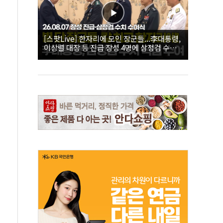
[스팟Live] 한자리에 모인 장군들...李대통령,
이상렬 대장 등 진급 장성 4명에 삼정검 수치
직접 수여｜26.08.07 장성 진급·삼정검 수치
수여식