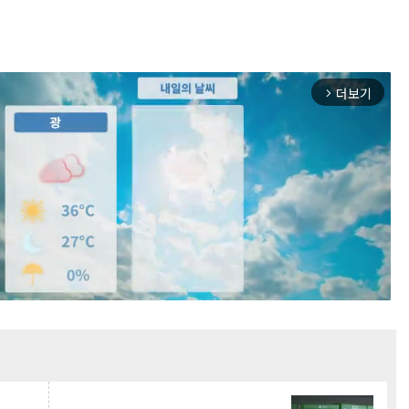
더보기
arrow_forward_ios
Mute