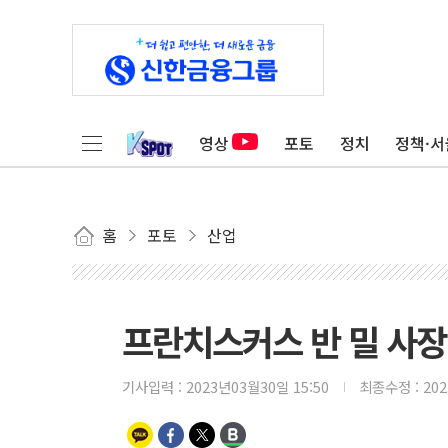
영상
포토
정치
정책·서
홈
포토
산업
프란치스커스 반 밀 사장, 
기사입력 :
2023년03월30일 15:50
최종수정 :
20