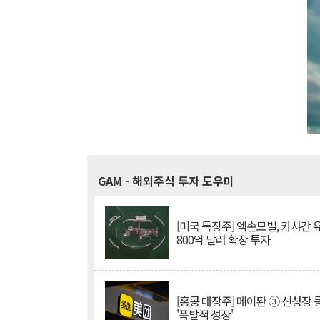
GAM
- 해외주식 투자 도우미
[미국 특징주] 엑손모빌, 카샤간 
800억 달러 확장 투자
[홍콩 대장주] 메이퇀 ③ 신성장
'폭발적 성장'