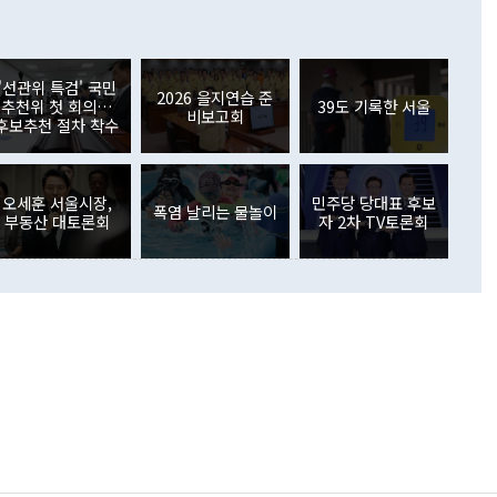
 어떤 희망이라 하더라도 그건 아직 조율되지 않은 방법"이
6000만달러 흑자를 나타냈다. 금융계정 순자산은 6월 중 467
들께서 디스카운트해 주시면 좋겠다"고 선을 그었다. 정 장관
러 증가해 월간 기준 역대 최대 증가 폭을 기록했다. 종전 최대
아 블라디보스토크에서 열리는 '동방경제포럼(EEF)'을 언급하
월(369억9000만달러)을 넘어선 것이다. 직접투자에서는 내국
원에서 (참석을) 검토하고 있다"고 발언한 데 대해서도 조 장관
가 80억1000만달러, 외국인의 국내투자가 46억3000만달러
'선관위 특검' 국민
외교부의 몫"이라며 "아직 거기까지 진도가 나가지 않았다"고
2026 을지연습 준
. 증권투자에서는 외국인의 국내 주식 매도세가 이어졌다. 외
추천위 첫 회의…
39도 기록한 서울
비보고회
장관이 이날 소개한 대북 구상과 설명은 정부 내 조율을 거치지
주식 투자는 차익실현 매도 등의 영향으로 316억1000만달러
후보추천 절차 착수
서 문제가 있다. 특히 주적 표현 대체와 국호 사용, 9·19 군
(-310억5000만달러)에 이어 역대 최대 순매도 기록을 다시
 4자회담 추진 등은 통일부 장관이 결정할 사안이 아니어서 월
국인의 국내 채권투자는 세계국채지수(WGBI) 자금 유입에도
이 나오고 있다. 이 대통령은 정 장관의 업무보고를 듣고 난
도래 영향으로 증가 폭이 줄어든 52억9000만달러를 기록했
무보고에 발표했다고 승인난 건 아니다"라고 재차 확인했다. 정
오세훈 서울시장,
민주당 당대표 후보
 해외 증권투자는 주식을 중심으로 35억6000만달러 증가했
폭염 날리는 물놀이
부동산 대토론회
자 2차 TV토론회
통은 "정 장관의 발언 내용은 대부분 국가안전보장회의(NSC)
newspim.com
된 사안이 아닌 정 장관의 개인적 생각에 가깝다"며 "안보 관
이 정부의 공식 정책이 아닌 사안을 추진하겠다고 업무보고를
 면전에서 '국군통수권자가 나서야 한다'고 주장한 것은 심각
 5일 청와대 영빈관에서 열린 통일
 외교 안보 부처 업무보고에서 발언하고 있다. [사진=청와대]
장이 현 시점에서 이미 참고가 될 수 없는 과거의 경험 또는 사
식에 기반하고 있다는 것이다. 정 장관이 주장하는 구상은 급
 있는 북한의 전략과 한반도 및 국제 정세를 전혀 반영하지
 비판이 제기되고 있다. 정 장관이 "흘러간 선(先)비핵화만
현실을 바꾸지 못한다"고 언급한 것은 지금까지의 대북 접근
 있다. 북핵 위기 발발 이후 지금까지 모든 핵 협상에서 한국