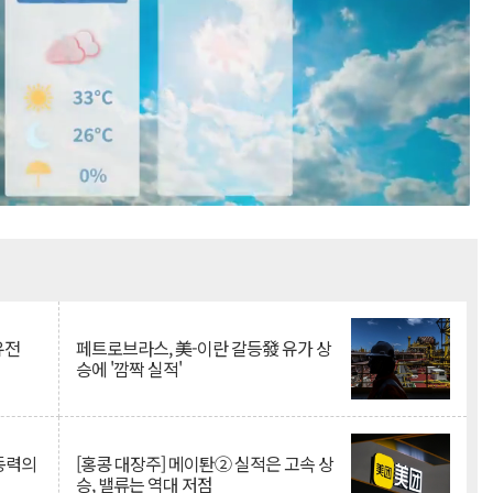
Mute
유전
페트로브라스, 美-이란 갈등發 유가 상
승에 '깜짝 실적'
 동력의
[홍콩 대장주] 메이퇀② 실적은 고속 상
승, 밸류는 역대 저점