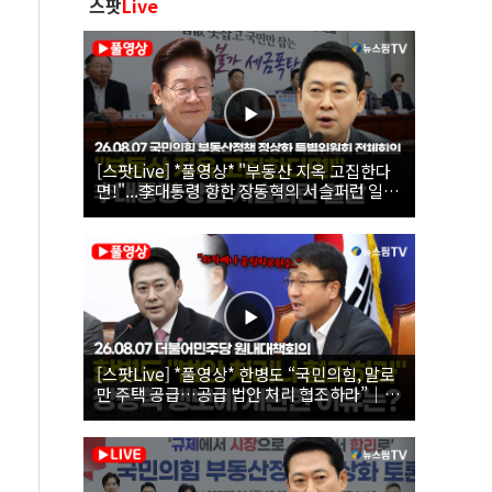
스팟
Live
[스팟Live] *풀영상* "부동산 지옥 고집한다
면!"...李대통령 향한 장동혁의 서슬퍼런 일갈
| 26.08.07 국민의힘 부동산정책 정상화 특별
위원회 전체회의
[스팟Live] *풀영상* 한병도 “국민의힘, 말로
만 주택 공급…공급 법안 처리 협조하라”｜
26.08.07 더불어민주당 원내대책회의