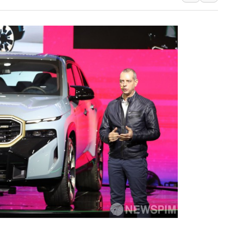
원주시, 첨단의료복합단지 지정 준
삼척시, 무건리 이끼폭포 생태탐방
임동원 전 장관과 대화 나누는 정
취재진과 대화하는 정세현 전 통일