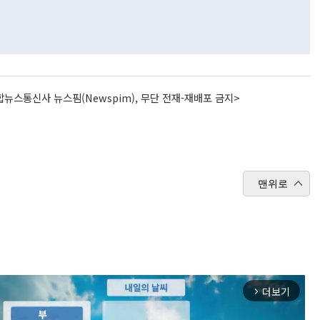
뉴스통신사 뉴스핌(Newspim), 무단 전재-재배포 금지>
맨위로
더보기
arrow_forward_ios