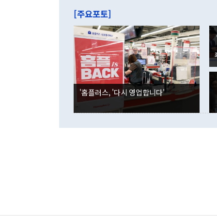
주의에 근거한
줄면서 25억
[주요포토]
라며 "여러분
억1000만달
이 9월 러시
였던 올해 3
며 "정부 차
인의 해외투자
은 "그것은 
각각 증가했다
잘랐다. 정 
국인의 국내 
않았다는 점에
감소하며 전월
사합의 복원,
경신했다. 외
권이라는 지적
분기 말 만기
뒤 "여기 업
다. 내국인의
'홈플러스, '다시 영업합니다'
부의 한 소식
다. eoyn2@
를 거쳐 결정
련 부처 장관
하고 대통령의
한 문제"라고 지적했다. 이재명 대통령이
외교 국방 등
2026.08.05 ◆시대착오적 접근, 대북 인식 오류 더욱 문제인 것은 정 장관
의 이같은 주
실과 다른 인
격히 변화하고
못하고 있다는
되뇌는 것은 
법을 호도하고