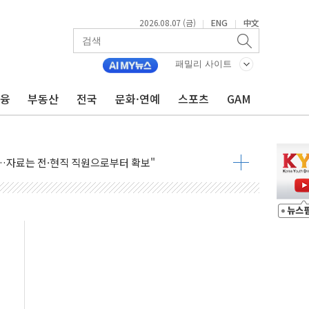
2026.08.07 (금)
ENG
中文
|
|
불 진화...인명피해 없어
06건 공매
패밀리 사이트
X90…'올 터치'는 호불호
금융
부동산
전국
문화·연예
스포츠
GAM
시간36분만에 주불진화....인명피해 없어
…자료는 전·현직 직원으로부터 확보"
가자 3만 명 돌파
선 운항허가 취득...중국 노선 다변화
 창작자 지원 규모 2배 확대
...휴대폰 결제 최대 6000원 할인
고 제휴 전자책 요금제 출시
 호출 서비스
..지역축제 '불금전파, 송정'과 상생