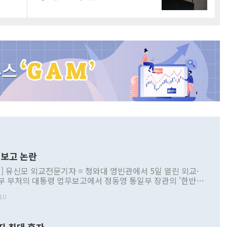
보고 논란
] 유신모 외교전문기자 = 청와대 영빈관에서 5일 열린 외교·
부 부처의 대통령 업무보고에서 정동영 통일부 장관의 '한반도
 구상'과 업무보고 발언이 논란을 빚고 있다. 이날 정 장관의
10
정부 내 조율을 거치지 않은 사안을 정책으로 추진하겠다고 공
는가 하면 사실 관계에 맞지 않은 설명도 있었다. 이재명 대통
로 신중을 기해 달라고 경고했고, 조현 외교부 장관은 '이상