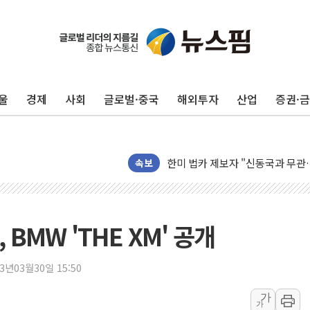
수박으로 여름 나는 하마
전남광주 구례 산불 32분 만에 주
캠코, 5918억원 규모 압류재산 15
[시승기] 공간·승차감 잡은 볼보 E
울
경제
사회
글로벌·중국
해외투자
산업
증권·
가오픈한 홈플러스
돌아온 홈플러스
[종합] 청도 흥선리 야산 산불 1
한미 법카 제보자 "신동국과 무관
속보
라인게임즈, '콰이어트' 테스트 참
에어로케이항공, 청주-중국 청두 노
네이버, AI 브리핑 도입 후 블로그
BMW 'THE XM' 공개
SKT, '8월 월간 럭키 페스타' 실시
LG헬로비전 '헬로모바일', 교보문
23년03월30일 15:50
KTis, 02-114로 카카오 T 택시
가
가
해군1함대 '창설 80주년' 기념식.