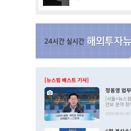
[뉴스핌 베스트 기사]
정동영 업무
[서울=뉴스핌
안보 분야 정
평화공존 발전
2026-08-06 06:
발언 중에는 
언한 것이 있
령은 공개적으