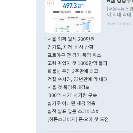
6월 경상수
주의적 희망에
관의 대북 정
[서울=뉴스핌
관 부처 장관
어 역대 최대
관의 무리한 
출 호조로 월
다. [정동영 통일부 장관이 지난달 23일 오후 서울 종로구 정부서울청사에
2026-08-06 08:
료=한국은행] 한국은행이 6일 발표한 '2026년 6월 국제수지(잠정)'에
서 취임 1주년 
면 지난 6월
부 장관 권한
1000만달러
서울 외곽 월세 200만원
발전 구상'을
이에 따라 올
적 갈등 해결
경기도, 재정 '비상 상황'
했다. 경상수
결과 혐오의 
9000만달러
프로야구 전 경기 폭염 취소
년간의 CVI
지 기준 상품
고령 취업자 첫 1000만명 돌파
무너졌다고도 
며 월간 기준
현실을 바꾸는
달러로 38.
화물선 운임 3주만에 최고
를 평화 체제
196.9% 급
검찰 수사권, 72년만에 막 내려
함께 4자 대
수출은 160
지만 이 대통
서울 첫 폭염중대경보
(18.6%) 
화공존 정책이
했다. 통관 기
'300억 사기' 차가원 구속
다"고 지적했
(16.4%)
투리가 잡혀 
실거주 아니면 세금 껑충
월(-10억9
쁜 상황이 초
증가와 유류할
실적 발표 앞둔 스페이스X
9·19 군사
기록했지만 
[히든스테이지] 즌·오아 첫 도전
"우리의 선의
로 전환됐다.
으로 약간의 의문
를 기록해 전
관은 업무보고
는 배당수입