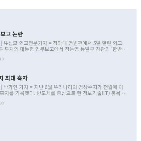
보고 논란
] 유신모 외교전문기자 = 청와대 영빈관에서 5일 열린 외교·
부 부처의 대통령 업무보고에서 정동영 통일부 장관의 '한반도
 구상'과 업무보고 발언이 논란을 빚고 있다. 이날 정 장관의
10
정부 내 조율을 거치지 않은 사안을 정책으로 추진하겠다고 공
는가 하면 사실 관계에 맞지 않은 설명도 있었다. 이재명 대통
로 신중을 기해 달라고 경고했고, 조현 외교부 장관은 '이상
지 최대 흑자
 근거한 비현실적 구상'이라는 비판을 내놨다. 그동안 정 장
책 관련 발언이 물의를 빚은 적은 여러 번 있지만 대통령과 유
] 박가연 기자 = 지난 6월 우리나라의 경상수지가 전월에 이
이 공개적으로 부정적 입장을 표명한 것은 이례적이다. 정 장
 흑자를 기록했다. 반도체를 중심으로 한 정보기술(IT) 품목 수
대북 접근법과 월권을 제어해야 한다는 목소리도 높아지고 있
간 상품수출이 처음으로 1000억달러를 넘어선 영향이다. [자
00
 따르
기자간담회를 하고 있다. [사진=통일부] 2026.07.23 ◆통일
 경상수지는 497억3000만달러 흑자로 집계됐다. 전월(386억
 넘어선 주장 정 장관은 이날 업무보고에서 '한반도 평화공존
)에 이어 두 달 연속 월간 기준 역대 최대 기록을 갈아치웠다.
 설명하면서 이재명 정부 2년차 핵심 과제로 상호 존중·평화
해 상반기 누적 경상수지 흑자는 1910억1000만달러를 기록
·핵 없는 한반도 등 3대 기본 방향을 제시했다. 정 장관은 "대
지 흑자를 견인한 것은 상품수지다. 6월 상품수지는 478억
언어는 멈춰야 한다"면서 주적 용어 대체를 주장했다. 지난 25
 흑자를 기록하며 전월에 이어 역대 최대를 다시 썼다. 국제수
D(완전하고 검증가능하며 되돌릴 수 없는 비핵화) 구도는 이미
수출은 1123억7000만달러로 전년 동월 대비 84.5% 증가하