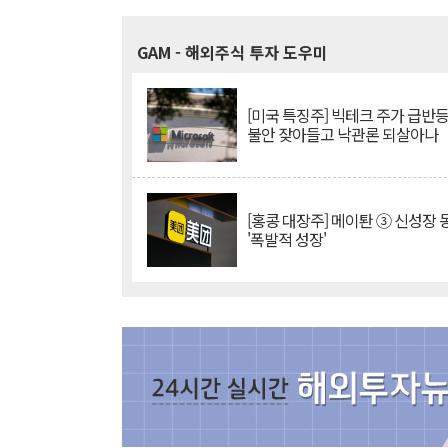
GAM
- 해외주식 투자 도우미
[미국 특징주] 빅테크 주가 급반등..
불안 잦아들고 낙관론 되살아나
[홍콩 대장주] 메이퇀 ③ 신성장
'폭발적 성장'