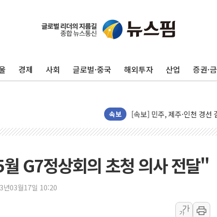
포항시 재난예산 40억 긴급 
울진·영덕 '호우특보'-포항 '
[종합] 김민석, 정청래에 '0.86
울
경제
사회
글로벌·중국
해외투자
산업
증권·
인천 합동연설회 나선 송영길
김민석, 2주차 제주·인천 경선서
인사하는 김민석 당대표 후보
[속보] 민주, 제주·인천 경선 결
속보
[속보] 민주, 인천 경선 결과 발
[속보] 민주, 제주 경선 결과 발
이번주 국내 주요 금융일정(8.1
5월 G7정상회의 초청 의사 전달"
美, 이란전 출구전략 만지작
강릉·동해·삼척 시간당 최대 
23년03월17일 10:20
폐기물 수거하다 참변…60대
가
가
서울 중랑구 주택가서 흉기 난