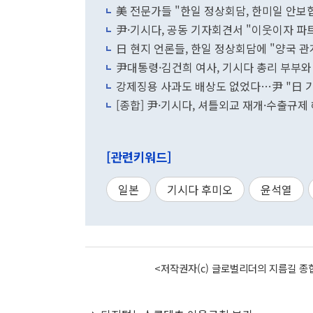
美 전문가들 "한일 정상회담, 한미일 안보
尹·기시다, 공동 기자회견서 "이웃이자 
日 현지 언론들, 한일 정상회담에 "양국 관
尹대통령·김건희 여사, 기시다 총리 부부와
강제징용 사과도 배상도 없었다…尹 "日 기
[종합] 尹·기시다, 셔틀외교 재개·수출규
[관련키워드]
일본
기시다 후미오
윤석열
<저작권자(c) 글로벌리더의 지름길 종합