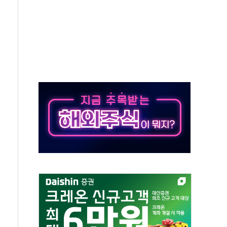
보는 일 없게"…'결혼 페널티' 22개 과제 손본다
터보트 전복…1명 사망·1명 실종
의 날 참석..."국제적 시민 연대로 목소리 내야"
 실종 60대 나흘만에 숨진 채 발견
 살해 10대 아들 체포
' 받아친 정청래…제주 연설서 신경전 고조