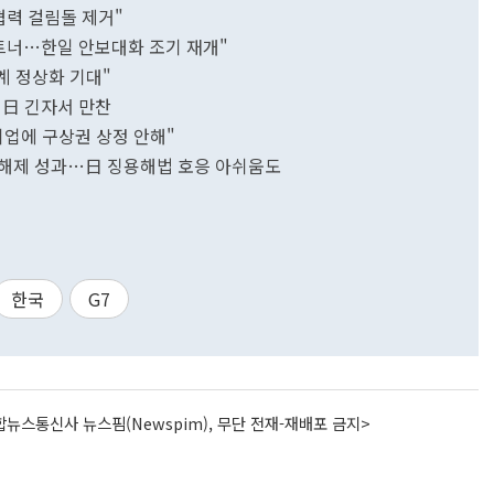
협력 걸림돌 제거"
파트너…한일 안보대화 조기 재개"
계 정상화 기대"
 日 긴자서 만찬
업에 구상권 상정 안해"
제 해제 성과…日 징용해법 호응 아쉬움도
한국
G7
뉴스통신사 뉴스핌(Newspim), 무단 전재-재배포 금지>