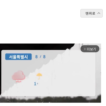
맨위로
더보기
arrow_forward_ios