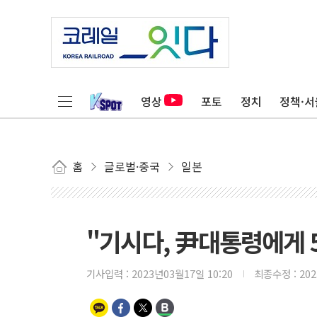
영상
포토
정치
정책·서
홈
글로벌·중국
일본
"기시다, 尹대통령에게 
기사입력 :
2023년03월17일 10:20
최종수정 :
20