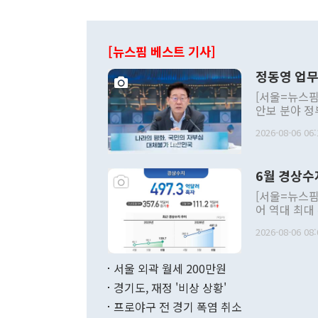
[뉴스핌 베스트 기사]
정동영 업무
[서울=뉴스핌
안보 분야 정
평화공존 발전
2026-08-06 06:
발언 중에는 
언한 것이 있
령은 공개적으
6월 경상수
주의적 희망에
관의 대북 정
[서울=뉴스핌
관 부처 장관
어 역대 최대
관의 무리한 
출 호조로 월
다. [정동영 통일부 장관이 지난달 23일 오후 서울 종로구 정부서울청사에
2026-08-06 08:
료=한국은행] 한국은행이 6일 발표한 '2026년 6월 국제수지(잠정)'에
서 취임 1주년 
면 지난 6월
부 장관 권한
1000만달러
서울 외곽 월세 200만원
발전 구상'을
이에 따라 올
적 갈등 해결
경기도, 재정 '비상 상황'
했다. 경상수
결과 혐오의 
9000만달러
프로야구 전 경기 폭염 취소
년간의 CVI
지 기준 상품