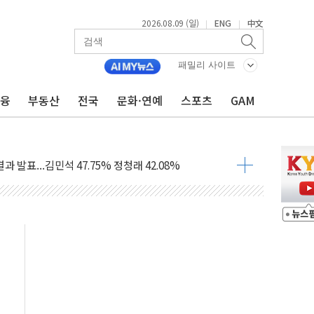
2026.08.09 (일)
ENG
中文
|
|
투입…고수온 양식장 복구·지원 '총력'
산사태 주의보'...경북도, 호우 피해·통제구간 없어
패밀리 사이트
%p' 차 재역전 성공...金 45.42% vs 鄭 44.56%
금융
부동산
전국
문화·연예
스포츠
GAM
·정청래·김민석 당대표 후보
 정청래에 승리...47.75% vs 42.08%
과 발표...김민석 47.75% 정청래 42.08%
표...김민석 45.09% 정청래 43.27% 송영길 11.63%
표...김민석 52.64% 정청래 39.89% 송영길 7.47%
0~8.14)
…공습 한계·탄약 부족 현실화
50㎜ 폭우…강원 동해안 강한 비 이어져
 환경미화원 수거차에 치여 사망
동…60대 남성 2명 숨져