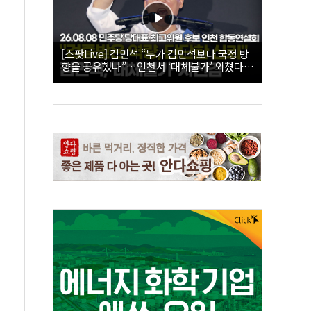
[스팟Live] 김민석 “누가 김민석보다 국정 방
향을 공유했나”…인천서 ‘대체불가’ 외쳤다 |
26.08.08 더불어민주당 당대표·최고위원 후
보 인천 합동연설회