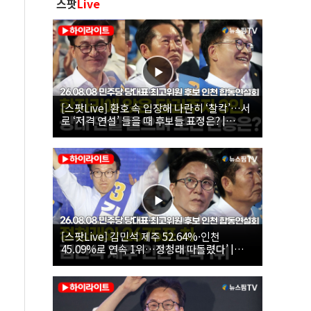
스팟
Live
[스팟Live] 환호 속 입장해 나란히 ‘찰칵’…서
로 ‘저격 연설’ 들을 때 후보들 표정은? |
26.08.08 더불어민주당 당대표·최고위원 후
보 인천 합동연설회
[스팟Live] 김민석 제주 52.64%·인천
45.09%로 연속 1위…정청래 따돌렸다’ |
26.08.08 더불어민주당 당대표·최고위원 후
보 인천 합동연설회