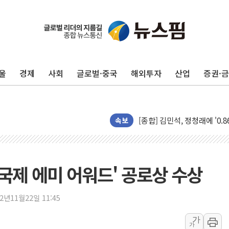
울
경제
사회
글로벌·중국
해외투자
산업
증권·
포항시 재난예산 40억 긴급 
울진·영덕 '호우특보'-포항 '
[종합] 김민석, 정청래에 '0.86
인천 합동연설회 나선 송영길
속보
김민석, 2주차 제주·인천 경선서
인사하는 김민석 당대표 후보
[속보] 민주, 제주·인천 경선 결
'국제 에미 어워드' 공로상 수상
[속보] 민주, 인천 경선 결과 발
[속보] 민주, 제주 경선 결과 발
22년11월22일 11:45
이번주 국내 주요 금융일정(8.1
가
가
美, 이란전 출구전략 만지작