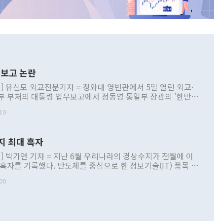
보고 논란
] 유신모 외교전문기자 = 청와대 영빈관에서 5일 열린 외교·
부 부처의 대통령 업무보고에서 정동영 통일부 장관의 '한반도
 구상'과 업무보고 발언이 논란을 빚고 있다. 이날 정 장관의
10
정부 내 조율을 거치지 않은 사안을 정책으로 추진하겠다고 공
는가 하면 사실 관계에 맞지 않은 설명도 있었다. 이재명 대통
로 신중을 기해 달라고 경고했고, 조현 외교부 장관은 '이상
지 최대 흑자
 근거한 비현실적 구상'이라는 비판을 내놨다. 그동안 정 장
책 관련 발언이 물의를 빚은 적은 여러 번 있지만 대통령과 유
] 박가연 기자 = 지난 6월 우리나라의 경상수지가 전월에 이
이 공개적으로 부정적 입장을 표명한 것은 이례적이다. 정 장
 흑자를 기록했다. 반도체를 중심으로 한 정보기술(IT) 품목 수
대북 접근법과 월권을 제어해야 한다는 목소리도 높아지고 있
간 상품수출이 처음으로 1000억달러를 넘어선 영향이다. [자
00
 따르
기자간담회를 하고 있다. [사진=통일부] 2026.07.23 ◆통일
 경상수지는 497억3000만달러 흑자로 집계됐다. 전월(386억
 넘어선 주장 정 장관은 이날 업무보고에서 '한반도 평화공존
)에 이어 두 달 연속 월간 기준 역대 최대 기록을 갈아치웠다.
 설명하면서 이재명 정부 2년차 핵심 과제로 상호 존중·평화
해 상반기 누적 경상수지 흑자는 1910억1000만달러를 기록
·핵 없는 한반도 등 3대 기본 방향을 제시했다. 정 장관은 "대