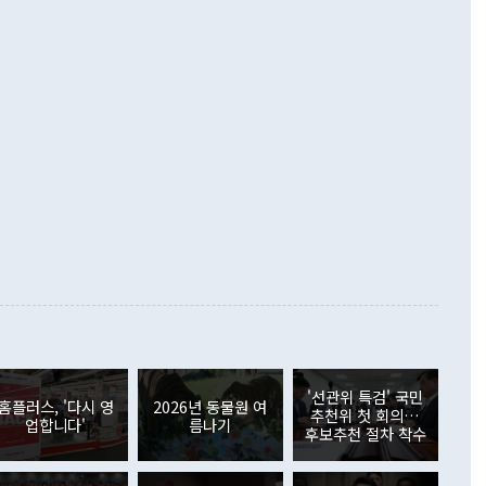
지 흑자를 견인한 것은 상품수지다. 6월 상품수지는 478억
언어는 멈춰야 한다"면서 주적 용어 대체를 주장했다. 지난 25
 흑자를 기록하며 전월에 이어 역대 최대를 다시 썼다. 국제수
D(완전하고 검증가능하며 되돌릴 수 없는 비핵화) 구도는 이미
수출은 1123억7000만달러로 전년 동월 대비 84.5% 증가하
했다. 또 "현 시점에서 흘러간 선(先)비핵화만 되뇌는 것은
 처음으로 1000억달러를 넘어섰다. 상품수입은 644억8000만
 데 힘이 되지 않는다"고 주장했다. 정 장관은 또 "정전 체제
6% 늘었다. 통관 기준으로는 반도체 수출이 전년 동월 대비
로 바꾸는 논의에 착수하겠다"면서 "북·미 정상회담 견인과
증했고 컴퓨터·주변기기(SSD)는 282.7% 증가했다. IT 품목
화의 동력을 확보하기 위해 최선을 다할 것"이라고 말했다. 하
.4% 늘었으며 비IT 품목도 ▲석유제품(47.5%) ▲화공품
령은 정 장관의 구상에 대부분 제동을 걸었다. 이 대통령은 "평
▲철강제품(17.9%) ▲승용차(6.1%) 등을 중심으로 18.6% 증가
 정치적으로 악용되는 측면이 있다"며 "많이 조심하셔야 한
준 수입은 ▲원자재(30.5%) ▲자본재(35.3%) ▲소비재
다. 북한을 다른 이름으로 불러야 한다는 주장에는 "표현에 꼬
가 모두 늘었다. 서비스수지는 12억9000만달러 적자를 기록해 전
정쟁으로 휘몰아 들어가면 원래 하고자 했던 데에서 오히려 나
000만달러)보다 적자 폭이 확대됐다. 여행수지는 외국인 입국자
래될 수 있다"고 경고했다. 이 대통령은 남북 신뢰 구축을 위해
증료 인상 등에 따른 출국자 감소로 4억4000만달러 흑자를
합의를 선제적으로 복원해야 한다는 정 장관의 주장에 대해서도
지식재산권사용료수지는 전월 흑자에서 4억4000만달러 적자
대로 하는 게 과연 한반도의 평화와 안정에 플러스냐, 결론적
 본원소득수지는 배당소득을 중심으로 32억7000만달러 흑자
이 들 때도 있다"며 부정적으로 반응했다. 조현 외교부 장
월(21억7000만달러)보다 흑자 폭이 확대됐다. 배당소득수지
 사후 브리핑에서 정 장관이 언급한 '4자 회담'에 대해 "이상
이 늘어난 데다 전월 분기배당에 따른 기저효과로 배당지급이
 어떤 희망이라 하더라도 그건 아직 조율되지 않은 방법"이
6000만달러 흑자를 나타냈다. 금융계정 순자산은 6월 중 467
들께서 디스카운트해 주시면 좋겠다"고 선을 그었다. 정 장관
러 증가해 월간 기준 역대 최대 증가 폭을 기록했다. 종전 최대
아 블라디보스토크에서 열리는 '동방경제포럼(EEF)'을 언급하
월(369억9000만달러)을 넘어선 것이다. 직접투자에서는 내국
원에서 (참석을) 검토하고 있다"고 발언한 데 대해서도 조 장관
가 80억1000만달러, 외국인의 국내투자가 46억3000만달러
'선관위 특검' 국민
외교부의 몫"이라며 "아직 거기까지 진도가 나가지 않았다"고
홈플러스, '다시 영
2026년 동물원 여
. 증권투자에서는 외국인의 국내 주식 매도세가 이어졌다. 외
추천위 첫 회의…
업합니다'
름나기
장관이 이날 소개한 대북 구상과 설명은 정부 내 조율을 거치지
주식 투자는 차익실현 매도 등의 영향으로 316억1000만달러
후보추천 절차 착수
서 문제가 있다. 특히 주적 표현 대체와 국호 사용, 9·19 군
(-310억5000만달러)에 이어 역대 최대 순매도 기록을 다시
 4자회담 추진 등은 통일부 장관이 결정할 사안이 아니어서 월
국인의 국내 채권투자는 세계국채지수(WGBI) 자금 유입에도