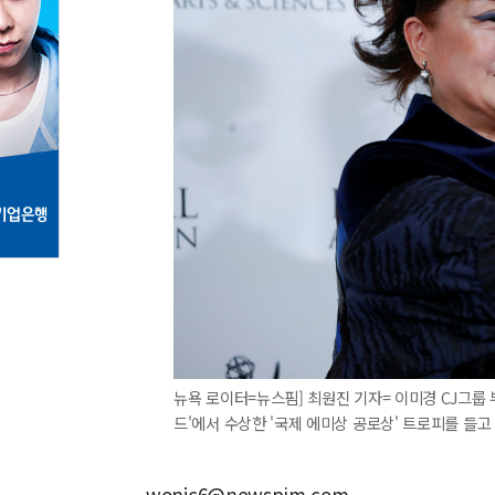
뉴욕 로이터=뉴스핌] 최원진 기자= 이미경 CJ그룹 
드'에서 수상한 '국제 에미상 공로상' 트로피를 들고 있다.
wonjc6@newspim.com