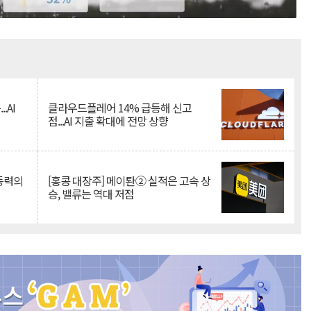
Mute
.AI
클라우드플레어 14% 급등해 신고
점...AI 지출 확대에 전망 상향
 동력의
[홍콩 대장주] 메이퇀② 실적은 고속 상
승, 밸류는 역대 저점