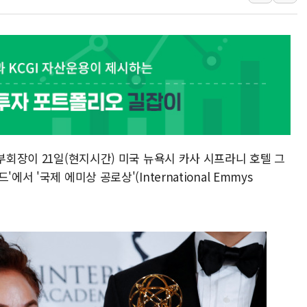
강릉·동해·삼척 시간당 최대 
폐기물 수거하다 참변…60대
서울 중랑구 주택가서 흉기 난
李대통령 "결혼 때문에 손해 
여수 오동도 인근 해상서 모
추미애, '위안부' 피해자 기림
인천 선재도 갯벌서 해루질 중
 부회장이 21일(현지시간) 미국 뉴욕시 카사 시프라니 호텔 그
인천서 말다툼 중 어머니 흉기
서 '국제 에미상 공로상'(International Emmys
'화합' 꺼낸 김민석에 '뻔뻔