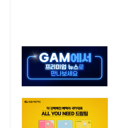
50㎜ 폭우…강원 동해안 강한 비 이어져
 환경미화원 수거차에 치여 사망
동…60대 남성 2명 숨져
보는 일 없게"…'결혼 페널티' 22개 과제 손본다
터보트 전복…1명 사망·1명 실종
의 날 참석..."국제적 시민 연대로 목소리 내야"
 실종 60대 나흘만에 숨진 채 발견
 살해 10대 아들 체포
' 받아친 정청래…제주 연설서 신경전 고조