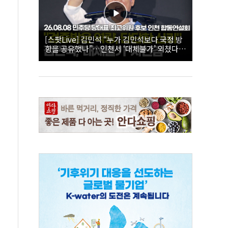
[스팟Live] 김민석 “누가 김민석보다 국정 방
향을 공유했나”…인천서 ‘대체불가’ 외쳤다 |
26.08.08 더불어민주당 당대표·최고위원 후
보 인천 합동연설회