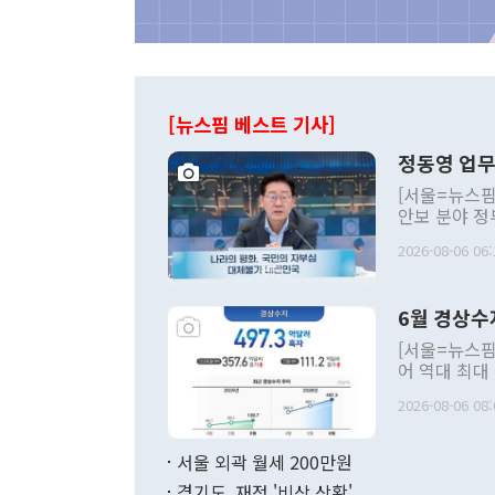
[뉴스핌 베스트 기사]
정동영 업무
[서울=뉴스핌
안보 분야 정
평화공존 발전
2026-08-06 06:
발언 중에는 
언한 것이 있
령은 공개적으
6월 경상수
주의적 희망에
관의 대북 정
[서울=뉴스핌
관 부처 장관
어 역대 최대
관의 무리한 
출 호조로 월
다. [정동영 통일부 장관이 지난달 23일 오후 서울 종로구 정부서울청사에
2026-08-06 08:
료=한국은행] 한국은행이 6일 발표한 '2026년 6월 국제수지(잠정)'에
서 취임 1주년 
면 지난 6월
부 장관 권한
1000만달러
서울 외곽 월세 200만원
발전 구상'을
이에 따라 올
적 갈등 해결
경기도, 재정 '비상 상황'