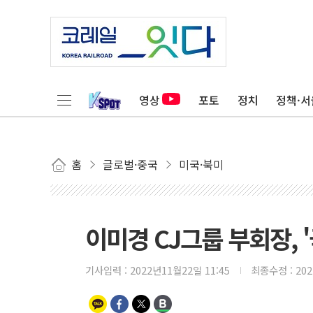
영상
포토
정치
정책·서
홈
글로벌·중국
미국·북미
이미경 CJ그룹 부회장, 
기사입력 :
2022년11월22일 11:45
최종수정 :
20