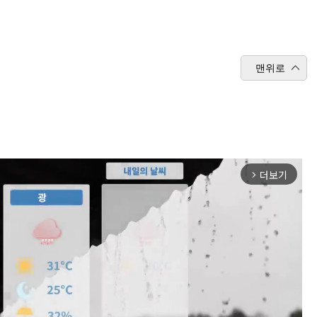
맨위로
더보기
arrow_forward_ios