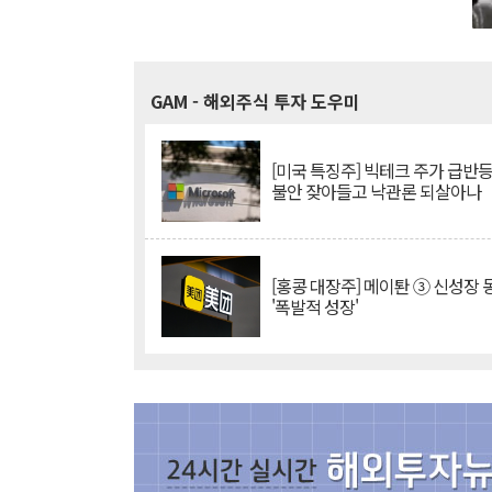
GAM
- 해외주식 투자 도우미
[미국 특징주] 빅테크 주가 급반등..
불안 잦아들고 낙관론 되살아나
[홍콩 대장주] 메이퇀 ③ 신성장
'폭발적 성장'