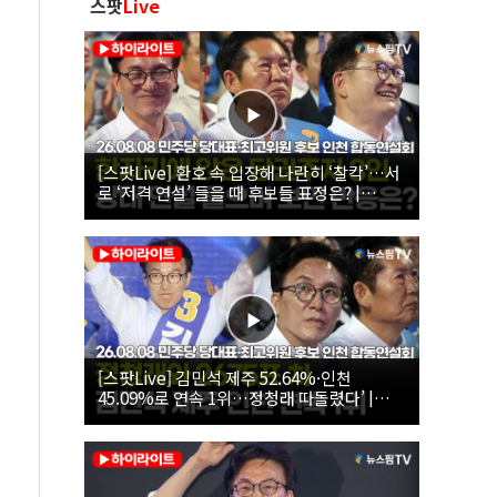
스팟
Live
[스팟Live] 환호 속 입장해 나란히 ‘찰칵’…서
로 ‘저격 연설’ 들을 때 후보들 표정은? |
26.08.08 더불어민주당 당대표·최고위원 후
보 인천 합동연설회
[스팟Live] 김민석 제주 52.64%·인천
45.09%로 연속 1위…정청래 따돌렸다’ |
26.08.08 더불어민주당 당대표·최고위원 후
보 인천 합동연설회