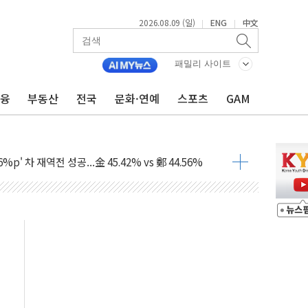
2026.08.09 (일)
ENG
中文
|
|
패밀리 사이트
금융
부동산
전국
문화·연예
스포츠
GAM
투입…고수온 양식장 복구·지원 '총력'
산사태 주의보'...경북도, 호우 피해·통제구간 없어
%p' 차 재역전 성공...金 45.42% vs 鄭 44.56%
·정청래·김민석 당대표 후보
 정청래에 승리...47.75% vs 42.08%
과 발표...김민석 47.75% 정청래 42.08%
표...김민석 45.09% 정청래 43.27% 송영길 11.63%
표...김민석 52.64% 정청래 39.89% 송영길 7.47%
0~8.14)
…공습 한계·탄약 부족 현실화