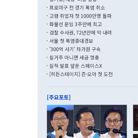
했다. 경상수
결과 혐오의 
9000만달러
프로야구 전 경기 폭염 취소
년간의 CVI
지 기준 상품
고령 취업자 첫 1000만명 돌파
무너졌다고도 
며 월간 기준
현실을 바꾸는
달러로 38.
화물선 운임 3주만에 최고
를 평화 체제
196.9% 급
검찰 수사권, 72년만에 막 내려
함께 4자 대
수출은 160
지만 이 대통
서울 첫 폭염중대경보
(18.6%) 
화공존 정책이
했다. 통관 기
'300억 사기' 차가원 구속
다"고 지적했
(16.4%)
투리가 잡혀 
실거주 아니면 세금 껑충
월(-10억9
쁜 상황이 초
증가와 유류할
실적 발표 앞둔 스페이스X
9·19 군사
기록했지만 
[히든스테이지] 즌·오아 첫 도전
"우리의 선의
로 전환됐다.
으로 약간의 의문
를 기록해 전
관은 업무보고
는 배당수입
주의에 근거한
줄면서 25억
[주요포토]
라며 "여러분
억1000만달
이 9월 러시
였던 올해 3
며 "정부 차
인의 해외투자
은 "그것은 
각각 증가했다
잘랐다. 정 
국인의 국내 
않았다는 점에
감소하며 전월
사합의 복원,
경신했다. 외