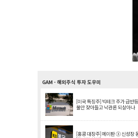
GAM
- 해외주식 투자 도우미
[미국 특징주] 빅테크 주가 급반등..
불안 잦아들고 낙관론 되살아나
[홍콩 대장주] 메이퇀 ③ 신성장