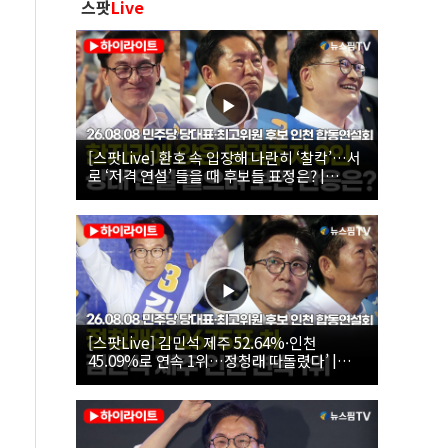
스팟
Live
[스팟Live] 환호 속 입장해 나란히 ‘찰칵’…서
로 ‘저격 연설’ 들을 때 후보들 표정은? |
26.08.08 더불어민주당 당대표·최고위원 후
보 인천 합동연설회
[스팟Live] 김민석 제주 52.64%·인천
45.09%로 연속 1위…정청래 따돌렸다’ |
26.08.08 더불어민주당 당대표·최고위원 후
보 인천 합동연설회