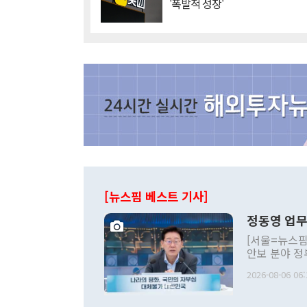
'폭발적 성장'
[뉴스핌 베스트 기사]
정동영 업무
[서울=뉴스핌
안보 분야 정
평화공존 발전
2026-08-06 06:
발언 중에는 
언한 것이 있
령은 공개적으