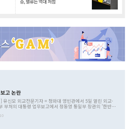
승, 밸류는 역대 저점
보고 논란
] 유신모 외교전문기자 = 청와대 영빈관에서 5일 열린 외교·
부 부처의 대통령 업무보고에서 정동영 통일부 장관의 '한반도
 구상'과 업무보고 발언이 논란을 빚고 있다. 이날 정 장관의
10
정부 내 조율을 거치지 않은 사안을 정책으로 추진하겠다고 공
는가 하면 사실 관계에 맞지 않은 설명도 있었다. 이재명 대통
로 신중을 기해 달라고 경고했고, 조현 외교부 장관은 '이상