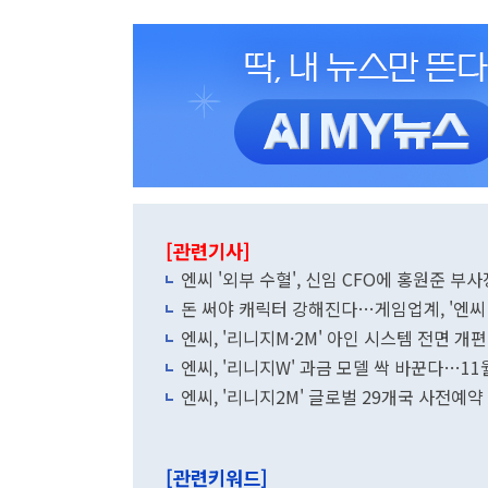
[관련기사]
엔씨 '외부 수혈', 신임 CFO에 홍원준 부사
돈 써야 캐릭터 강해진다…게임업계, '엔씨
엔씨, '리니지M·2M' 아인 시스템 전면 개
엔씨, '리니지W' 과금 모델 싹 바꾼다…11
엔씨, '리니지2M' 글로벌 29개국 사전예약
[관련키워드]