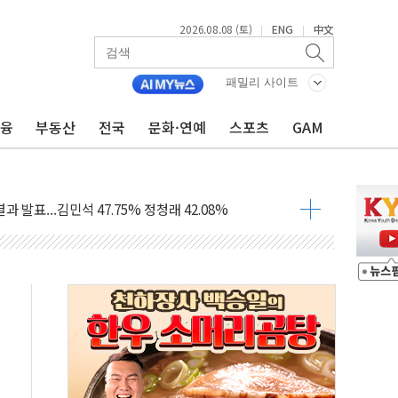
2026.08.08 (토)
ENG
中文
|
|
산사태 주의보'...경북도, 호우 피해·통제구간 없어
%p' 차 재역전 성공...金 45.42% vs 鄭 44.56%
패밀리 사이트
·정청래·김민석 당대표 후보
금융
부동산
전국
문화·연예
스포츠
GAM
 정청래에 승리...47.75% vs 42.08%
과 발표...김민석 47.75% 정청래 42.08%
표...김민석 45.09% 정청래 43.27% 송영길 11.63%
표...김민석 52.64% 정청래 39.89% 송영길 7.47%
0~8.14)
…공습 한계·탄약 부족 현실화
50㎜ 폭우…강원 동해안 강한 비 이어져
 환경미화원 수거차에 치여 사망
동…60대 남성 2명 숨져