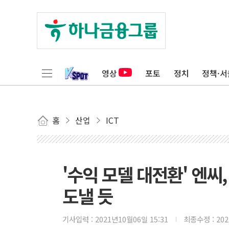
영상
포토
정치
정책·서
홈
산업
ICT
'수익 모델 대전환' 엔씨,
도낼 듯
기사입력 :
2021년10월06일 15:31
최종수정 :
20