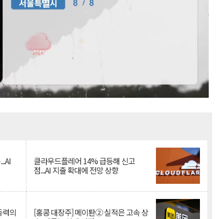
Mute
.AI
클라우드플레어 14% 급등해 신고
점...AI 지출 확대에 전망 상향
 동력의
[홍콩 대장주] 메이퇀② 실적은 고속 상