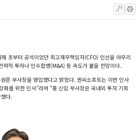
李대통령 "결혼 때문에 손해 
가
여수 오동도 인근 해상서 모
가
추미애, '위안부' 피해자 기림
인천 선재도 갯벌서 해루질 중
인천서 말다툼 중 어머니 흉기
'화합' 꺼낸 김민석에 '뻔뻔
李대통령, ISA 개편 재검토 
 올해 초부터 공석이었던 최고재무책임자(CFO) 인선을 마무리
략적 투자나 인수합병(M&A) 등 속도가 붙을 전망이다.
홍원준 부사장을 영입했다고 밝혔다. 엔씨소프트는 이번 인사
 강화를 위한 인사"라며 "홍 신임 부사장은 국내외 투자 기회
명했다.