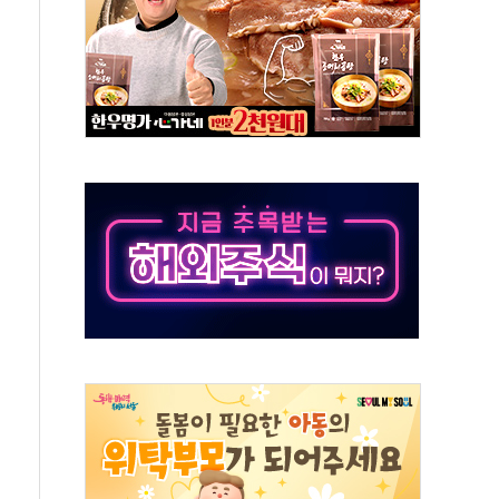
보는 일 없게"…'결혼 페널티' 22개 과제 손본다
터보트 전복…1명 사망·1명 실종
의 날 참석..."국제적 시민 연대로 목소리 내야"
 실종 60대 나흘만에 숨진 채 발견
 살해 10대 아들 체포
' 받아친 정청래…제주 연설서 신경전 고조
지시…與 "적극 환영"·野 "졸속 국정"