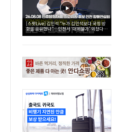
[스팟Live] 김민석 “누가 김민석보다 국정 방
향을 공유했나”…인천서 ‘대체불가’ 외쳤다 |
26.08.08 더불어민주당 당대표·최고위원 후
보 인천 합동연설회