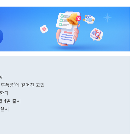
장
 후폭풍'에 깊어진 고민
편한다
월 4일 출시
 실시