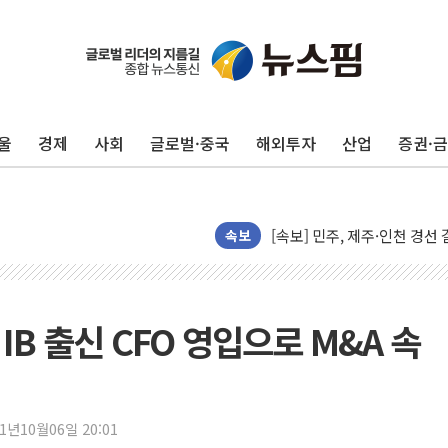
울진·영덕 '호우특보'-포항 '
[종합] 김민석, 정청래에 '0.86
인천 합동연설회 나선 송영길
울
경제
사회
글로벌·중국
해외투자
산업
증권·
김민석, 2주차 제주·인천 경선서
인사하는 김민석 당대표 후보
[속보] 민주, 제주·인천 경선 결
속보
[속보] 민주, 인천 경선 결과 발
[속보] 민주, 제주 경선 결과 발
이번주 국내 주요 금융일정(8.1
 IB 출신 CFO 영입으로 M&A 속
美, 이란전 출구전략 만지작
강릉·동해·삼척 시간당 최대 
폐기물 수거하다 참변…60대
서울 중랑구 주택가서 흉기 난
21년10월06일 20:01