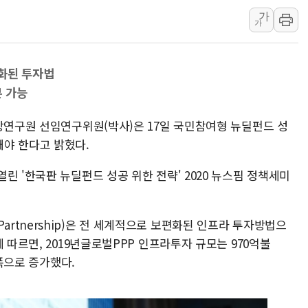
가
[AI MY 뉴스] 뉴욕 반도체주 프리뷰...美 고용 쇼크에 반도
가
뉴욕증시 프리뷰, 美 고용 쇼크에 금리 인상 우려 후퇴…나
[종합] 美 7월 고용 2만3000명 감소 '쇼크'…9월 금리 인
화된 투자법
[사진] 이슬람 수니파 3개국, 공동방위협정 체결
 가능
뉴욕증시 개장 전 특징주...아틀라시안·클라우드플레어
보훈부, 미 DPAA와 MOU… "6·25 미군 실종자 7359명
시장연구원 선임연구위원(박사)은 17일 국민참여형 뉴딜펀드 성
야 한다고 밝혔다.
린 '한국판 뉴딜펀드 성공 위한 전략' 2020 뉴스핌 정책세미
te Partnership)은 전 세계적으로 보편화된 인프라 투자방법으
 따르면, 2019년글로벌PPP 인프라투자 규모는 970억불
큰폭으로 증가했다.