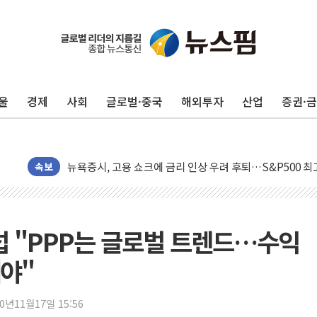
오세훈 "용산공원 주택 검토, 민주당 스스로 원칙 뒤집는 
충북 주말 무더위 지속…청주·진천 35도, 곳곳 소나기
10월 보완수사권 폐지·공소청 출범…피해자들 '범죄 사각
울
경제
사회
글로벌·중국
해외투자
산업
증권·
민주당, 오늘 제주·인천 경선 발표...김민석 '재역전' vs 정
한상협, 업계 개인정보 보안 새판 짠다…'자율규제단체' 
뉴욕증시, 고용 쇼크에 금리 인상 우려 후퇴…S&P500 
트럼프, 쿡 연준 이사 해임 재추진…"26일까지 의혹 소명"
속보
유럽증시, 美 고용 예상 밖 부진에 연준 금리 인상 가능성 
미 연준 매파 기세 꺾이나…고용 감소에 9월 동결 전망 우
[종합] 이슬람 수니파 3국, '공동방위협정' 체결… 이스라
섭 "PPP는 글로벌 트렌드…수익
트럼프, 백신·자폐증 행정명령 검토…"이르면 다음 주"
야"
美 항소법원, 백악관 무도회장 공사 중단 명령…트럼프 제
이란 핵심 원유 수출항 '하르그섬', 최근 1주일 이상 '올스
20년11월17일 15:56
美 고용 쇼크에 엔화 장중 급등…시장은 "또 개입했나" 촉