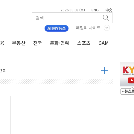
2026.08.08 (토)
ENG
中文
|
|
것"
패밀리 사이트
지대' 우려
금융
부동산
전국
문화·연예
스포츠
GAM
청래 '격차 확대'
타진
최고치
 요구
낮아지며 상승… STOXX 600 지수는 나흘 연속 최고치
세
엘·이란 위협에 맞설 자체 억지력 강화
동
톱'… 美 해상봉쇄 영향
각