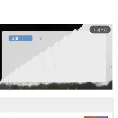
더보기
arrow_forward_ios
Mute