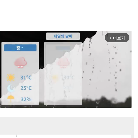
더보기
arrow_forward_ios
Mute