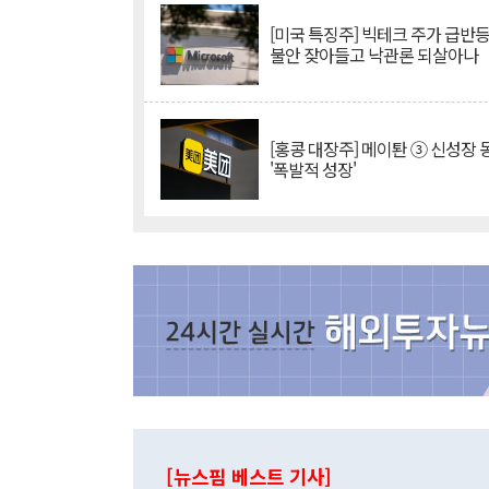
[미국 특징주] 빅테크 주가 급반등..
불안 잦아들고 낙관론 되살아나
[홍콩 대장주] 메이퇀 ③ 신성장
'폭발적 성장'
[뉴스핌 베스트 기사]