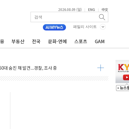
2026.08.09 (일)
ENG
中文
|
|
패밀리 사이트
금융
부동산
전국
문화·연예
스포츠
GAM
고 발생…작업자 1명 숨져
철강 AI융합실증센터' 들어선다
대 숨진 채 발견...경찰, 조사 중
1.48%p' 차 선두 유지...金 46.01% vs 鄭 44.53%
기 당선...합산득표율 68.63%
해 10대 구속…범행 후 반려견도 죽여
 정청래에 승리…金 48.54% vs 鄭 44.40%
경선 결과...김민석 48.54% 정청래 44.40%
발표...김민석 47.37% 정청래 45.71% 송영길 6.92%
발표...정청래 47.82% 김민석 46.35% 송영길 5.83%