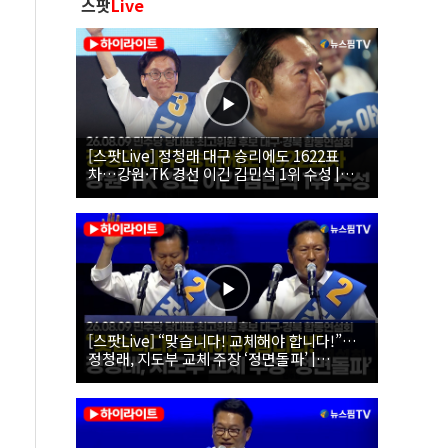
스팟
Live
[스팟Live] 정청래 대구 승리에도 1622표
차…강원·TK 경선 이긴 김민석 1위 수성 |
26.08.09 더불어민주당 당대표·최고위원 후
보 대구·경북 합동연설회
[스팟Live] “맞습니다! 교체해야 합니다!”…
정청래, 지도부 교체 주장 ‘정면돌파’ |
26.08.09 더불어민주당 당대표·최고위원 후
보 대구·경북 합동연설회