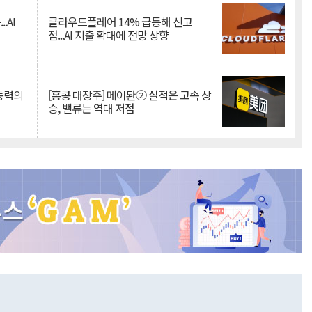
.AI
클라우드플레어 14% 급등해 신고
점...AI 지출 확대에 전망 상향
 동력의
[홍콩 대장주] 메이퇀② 실적은 고속 상
승, 밸류는 역대 저점