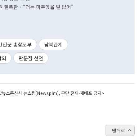
동원 말폭탄…"더는 마주앉을 일 없어"
인민군 총참모부
남북관계
합의
판문점 선언
뉴스통신사 뉴스핌(Newspim), 무단 전재-재배포 금지>
맨위로