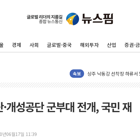
울
경제
사회
글로벌·중국
해외투자
산업
증권·
평택 진위면 공장서 질식사
포항 블루밸리 국가산단에 '
상주 낙동강 선착장 하류서 50
속보
[종합] 김민석, 정청래에 누적 '
민주당 경북도당위원장에 오중
인천서 말다툼 중 어머니 살
산·개성공단 군부대 전개, 국민 재
김민석, 강원·대구·경북 경선서
[속보] 민주, 강원·대구·경북 
[속보] 민주, 경북 경선 결과 
20년06월17일 11:39
[속보] 민주, 대구 경선 결과 