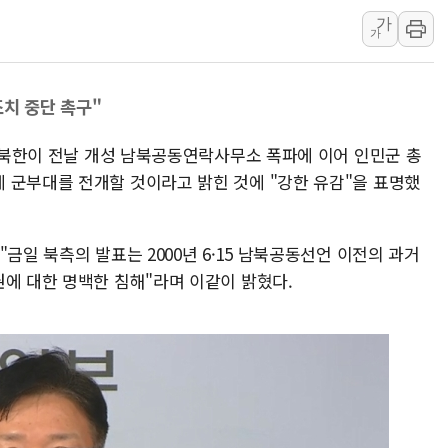
[속보] 민주, 강원 경선 결과 
가
가
정재헌 CEO, SKT 장기고
최태원, 노소영에 9440억
하나금융, 명동 소상공인에 
조치 중단 촉구"
인천시 광복절 현수막 '태
일 북한이 전날 개성 남북공동연락사무소 폭파에 이어 인민군 총
병무청, 보충역 전면 손질…
 군부대를 전개할 것이라고 밝힌 것에 "강한 유감"을 표명했
홈플러스發 대형마트 판매,
윤준병·이해민 의원, '정부
금일 북측의 발표는 2000년 6·15 남북공동선언 이전의 과거
'호우·산사태 주의보' 울진 
권에 대한 명백한 침해"라며 이같이 밝혔다.
여야, 황희 '버스 하우스' 공