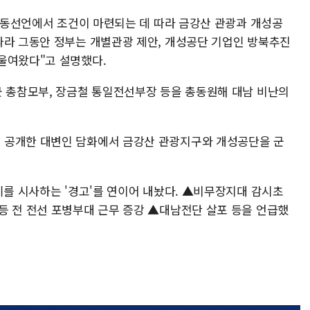
양공동선언에서 조건이 마련되는 데 따라 금강산 관광과 개성공
따라 그동안 정부는 개별관광 제안, 개성공단 기업인 방북추진
울여왔다"고 설명했다.
군 총참모부, 장금철 통일전선부장 등을 총동원해 대남 비난의
 공개한 대변인 담화에서 금강산 관광지구와 개성공단을 군
기를 시사하는 '경고'를 연이어 내놨다. ▲비무장지대 감시초
등 전 전선 포병부대 근무 증강 ▲대남전단 살포 등을 언급했