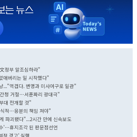
…"文정부 말조심하라"
 없애버리는 일 시작했다"
겨냥..."역겹다. 변명과 미사여구로 일관"
사 간청 거절…서푼짜리 광대극"
군부대 전개할 것"
비상식적…응분의 책임 져야"
게 파괴됐다"...2시간 만에 신속보도
초강수'…휴지조각 된 판문점선언
여정 경고' 실행