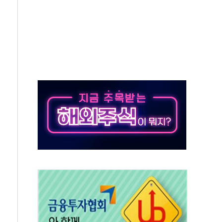
발표...김민석 50.30% 정청래 41.94% 송영길 7.76%
객 400명 맞이…"마음 잇는 시간 되길"
 지급 확정되나…재상고 앞두고 막판 셈법
'행복상자' 전달
극기 거꾸로' 논란…이틀만에 철거
 예술·체육요원 최대 33% 감축
 역대 최대폭 감소한 9.4%↓…유통업계 양극화 심화
 특사'로 콜롬비아 대통령 취임식 참석
시간당 30mm 강한 비...호우 피해 없어
방…野 "청년 우롱 기괴" vs 與 "송구한 해프닝"