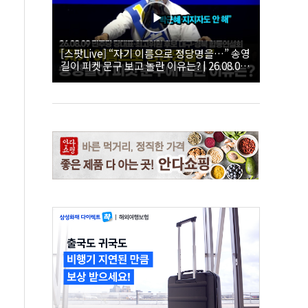
[스팟Live] “자기 이름으로 정당명을…” 송영
길이 피켓 문구 보고 놀란 이유는? | 26.08.09
더불어민주당 당대표·최고위원 후보 대구·경
북 합동연설회