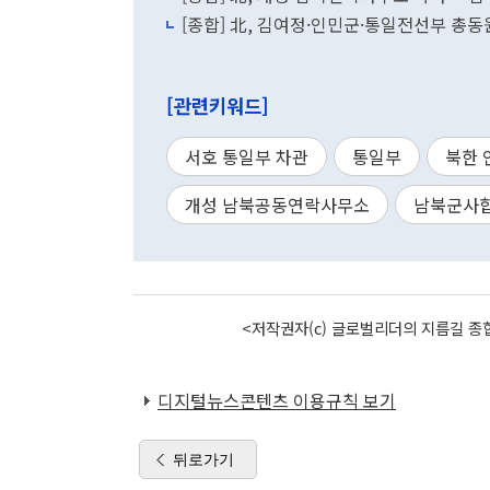
[종합] 北, 김여정·인민군·통일전선부 총
[관련키워드]
서호 통일부 차관
통일부
북한 
개성 남북공동연락사무소
남북군사
<저작권자(c) 글로벌리더의 지름길 종합
디지털뉴스콘텐츠 이용규칙 보기
뒤로가기