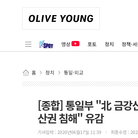
영상
포토
정치
정책·서
홈
정치
통일·외교
[종합] 통일부 "北 금강
산권 침해" 유감
기사입력 :
2020년06월17일 11:39
최종수정 :
20