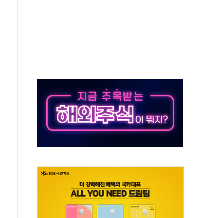
강찬 대표, 자사주 매수
기 최대 실적에 13%대 급등
로 확대…신규 항공사 진입길 열려
.7% '생활파킹통장' 출시
우는 트럼프...당내선 "안 먹힌다" 균열
첫 '국제보훈컨퍼런스'… 한미동맹 상징성 부각
철도 전력망 구축 계약
 부적절 발언 논란 사과…"재발 방지 모든 조치"