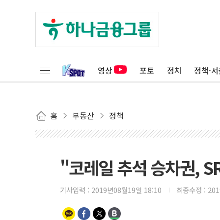
영상
포토
정치
정책·서
홈
부동산
정책
"코레일 추석 승차권, 
기사입력 :
2019년08월19일 18:10
최종수정 :
20