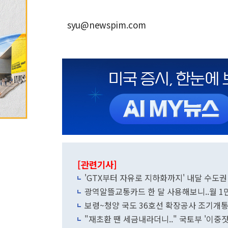
syu@newspim.com
[관련기사]
'GTX부터 자유로 지하화까지' 내달 수도
광역알뜰교통카드 한 달 사용해보니..월 1
보령~청양 국도 36호선 확장공사 조기개
"재초환 땐 세금내라더니.." 국토부 '이중잣