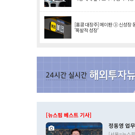
[홍콩 대장주] 메이퇀 ③ 신성장
'폭발적 성장'
[뉴스핌 베스트 기사]
정동영 업무
[서울=뉴스핌