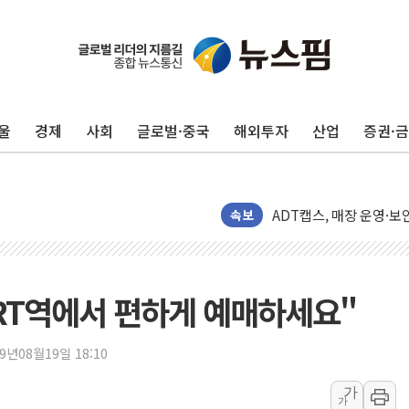
반도체 대형주 급락에 
울
경제
사회
글로벌·중국
해외투자
산업
증권·
카카오뱅크 '모임통장'의 
더본코리아 홍콩반점, '
LGU+, 국내 IDaaS 
속보
환율 100원 빠지면 현대차
국내 최대 400MW 규모
카카오, 'AI 수익화' 
SRT역에서 편하게 예매하세요"
경찰, '홍명보 감독 선임
삼성전자, FMS 2026서
19년08월19일 18:10
LX하우시스 "역대급 폭
가
가
일 안 하고 '초과근무 수