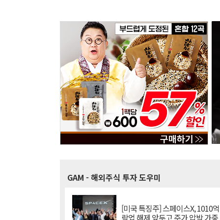
GAM
- 해외주식 투자 도우미
[미국 특징주] 스페이스X, 1010
락업 해제 앞두고 주가 압박 가중