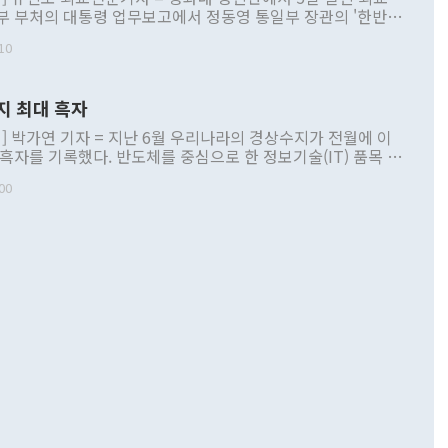
부 부처의 대통령 업무보고에서 정동영 통일부 장관의 '한반도
 구상'과 업무보고 발언이 논란을 빚고 있다. 이날 정 장관의
10
정부 내 조율을 거치지 않은 사안을 정책으로 추진하겠다고 공
는가 하면 사실 관계에 맞지 않은 설명도 있었다. 이재명 대통
로 신중을 기해 달라고 경고했고, 조현 외교부 장관은 '이상
지 최대 흑자
 근거한 비현실적 구상'이라는 비판을 내놨다. 그동안 정 장
책 관련 발언이 물의를 빚은 적은 여러 번 있지만 대통령과 유
] 박가연 기자 = 지난 6월 우리나라의 경상수지가 전월에 이
이 공개적으로 부정적 입장을 표명한 것은 이례적이다. 정 장
 흑자를 기록했다. 반도체를 중심으로 한 정보기술(IT) 품목 수
대북 접근법과 월권을 제어해야 한다는 목소리도 높아지고 있
간 상품수출이 처음으로 1000억달러를 넘어선 영향이다. [자
00
 따르
기자간담회를 하고 있다. [사진=통일부] 2026.07.23 ◆통일
 경상수지는 497억3000만달러 흑자로 집계됐다. 전월(386억
 넘어선 주장 정 장관은 이날 업무보고에서 '한반도 평화공존
)에 이어 두 달 연속 월간 기준 역대 최대 기록을 갈아치웠다.
 설명하면서 이재명 정부 2년차 핵심 과제로 상호 존중·평화
해 상반기 누적 경상수지 흑자는 1910억1000만달러를 기록
·핵 없는 한반도 등 3대 기본 방향을 제시했다. 정 장관은 "대
지 흑자를 견인한 것은 상품수지다. 6월 상품수지는 478억
언어는 멈춰야 한다"면서 주적 용어 대체를 주장했다. 지난 25
 흑자를 기록하며 전월에 이어 역대 최대를 다시 썼다. 국제수
D(완전하고 검증가능하며 되돌릴 수 없는 비핵화) 구도는 이미
수출은 1123억7000만달러로 전년 동월 대비 84.5% 증가하
했다. 또 "현 시점에서 흘러간 선(先)비핵화만 되뇌는 것은
 처음으로 1000억달러를 넘어섰다. 상품수입은 644억8000만
 데 힘이 되지 않는다"고 주장했다. 정 장관은 또 "정전 체제
6% 늘었다. 통관 기준으로는 반도체 수출이 전년 동월 대비
로 바꾸는 논의에 착수하겠다"면서 "북·미 정상회담 견인과
증했고 컴퓨터·주변기기(SSD)는 282.7% 증가했다. IT 품목
화의 동력을 확보하기 위해 최선을 다할 것"이라고 말했다. 하
.4% 늘었으며 비IT 품목도 ▲석유제품(47.5%) ▲화공품
령은 정 장관의 구상에 대부분 제동을 걸었다. 이 대통령은 "평
▲철강제품(17.9%) ▲승용차(6.1%) 등을 중심으로 18.6% 증가
 정치적으로 악용되는 측면이 있다"며 "많이 조심하셔야 한
준 수입은 ▲원자재(30.5%) ▲자본재(35.3%) ▲소비재
다. 북한을 다른 이름으로 불러야 한다는 주장에는 "표현에 꼬
가 모두 늘었다. 서비스수지는 12억9000만달러 적자를 기록해 전