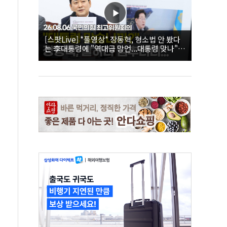
[스팟Live] *풀영상* 장동혁, 형소법 안 봤다
는 李대통령에 "역대급 망언...대통령 맞나"｜
26.08.06 국민의힘 최고위원회의