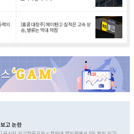
 동력의
[홍콩 대장주] 메이퇀② 실적은 고속 상
승, 밸류는 역대 저점
보고 논란
] 유신모 외교전문기자 = 청와대 영빈관에서 5일 열린 외교·