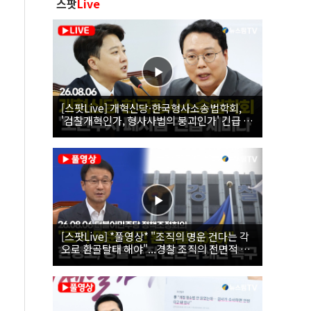
스팟
Live
[스팟Live] 개혁신당·한국형사소송법학회,
'검찰개혁인가, 형사사법의 붕괴인가' 긴급 세
미나｜26.08.06
[스팟Live] *풀영상* "조직의 명운 건다는 각
오로 환골탈태 해야"...경찰 조직의 전면적 쇄
신 촉구한 한병도 | 26.08.06 더불어민주당 정
책조정회의