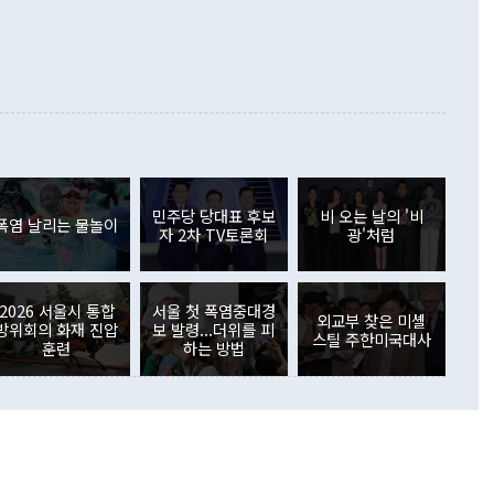
정쟁으로 휘몰아 들어가면 원래 하고자 했던 데에서 오히려 나
000만달러)보다 적자 폭이 확대됐다. 여행수지는 외국인 입국자
래될 수 있다"고 경고했다. 이 대통령은 남북 신뢰 구축을 위해
증료 인상 등에 따른 출국자 감소로 4억4000만달러 흑자를
합의를 선제적으로 복원해야 한다는 정 장관의 주장에 대해서도
지식재산권사용료수지는 전월 흑자에서 4억4000만달러 적자
대로 하는 게 과연 한반도의 평화와 안정에 플러스냐, 결론적
 본원소득수지는 배당소득을 중심으로 32억7000만달러 흑자
이 들 때도 있다"며 부정적으로 반응했다. 조현 외교부 장
월(21억7000만달러)보다 흑자 폭이 확대됐다. 배당소득수지
 사후 브리핑에서 정 장관이 언급한 '4자 회담'에 대해 "이상
이 늘어난 데다 전월 분기배당에 따른 기저효과로 배당지급이
 어떤 희망이라 하더라도 그건 아직 조율되지 않은 방법"이
6000만달러 흑자를 나타냈다. 금융계정 순자산은 6월 중 467
들께서 디스카운트해 주시면 좋겠다"고 선을 그었다. 정 장관
러 증가해 월간 기준 역대 최대 증가 폭을 기록했다. 종전 최대
아 블라디보스토크에서 열리는 '동방경제포럼(EEF)'을 언급하
월(369억9000만달러)을 넘어선 것이다. 직접투자에서는 내국
원에서 (참석을) 검토하고 있다"고 발언한 데 대해서도 조 장관
가 80억1000만달러, 외국인의 국내투자가 46억3000만달러
외교부의 몫"이라며 "아직 거기까지 진도가 나가지 않았다"고
민주당 당대표 후보
비 오는 날의 '비
. 증권투자에서는 외국인의 국내 주식 매도세가 이어졌다. 외
폭염 날리는 물놀이
자 2차 TV토론회
광'처럼
장관이 이날 소개한 대북 구상과 설명은 정부 내 조율을 거치지
주식 투자는 차익실현 매도 등의 영향으로 316억1000만달러
서 문제가 있다. 특히 주적 표현 대체와 국호 사용, 9·19 군
(-310억5000만달러)에 이어 역대 최대 순매도 기록을 다시
 4자회담 추진 등은 통일부 장관이 결정할 사안이 아니어서 월
국인의 국내 채권투자는 세계국채지수(WGBI) 자금 유입에도
이 나오고 있다. 이 대통령은 정 장관의 업무보고를 듣고 난
도래 영향으로 증가 폭이 줄어든 52억9000만달러를 기록했
2026 서울시 통합
서울 첫 폭염중대경
무보고에 발표했다고 승인난 건 아니다"라고 재차 확인했다. 정
외교부 찾은 미셸
 해외 증권투자는 주식을 중심으로 35억6000만달러 증가했
방위회의 화재 진압
보 발령...더위를 피
스틸 주한미국대사
통은 "정 장관의 발언 내용은 대부분 국가안전보장회의(NSC)
newspim.com
훈련
하는 방법
된 사안이 아닌 정 장관의 개인적 생각에 가깝다"며 "안보 관
이 정부의 공식 정책이 아닌 사안을 추진하겠다고 업무보고를
 면전에서 '국군통수권자가 나서야 한다'고 주장한 것은 심각
 5일 청와대 영빈관에서 열린 통일
 외교 안보 부처 업무보고에서 발언하고 있다. [사진=청와대]
장이 현 시점에서 이미 참고가 될 수 없는 과거의 경험 또는 사