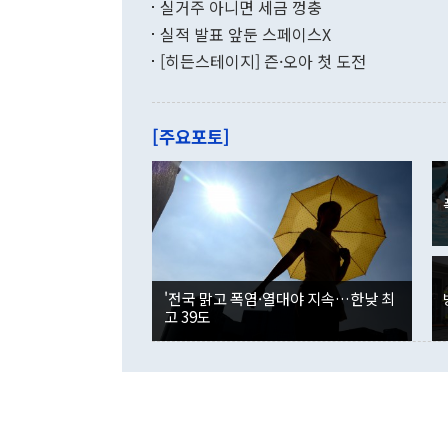
투리가 잡혀 
실거주 아니면 세금 껑충
월(-10억9
쁜 상황이 초
증가와 유류할
실적 발표 앞둔 스페이스X
9·19 군사
기록했지만 
[히든스테이지] 즌·오아 첫 도전
"우리의 선의
로 전환됐다.
으로 약간의 의문
를 기록해 전
관은 업무보고
는 배당수입
주의에 근거한
줄면서 25억
[주요포토]
라며 "여러분
억1000만달
이 9월 러시
였던 올해 3
며 "정부 차
인의 해외투자
은 "그것은 
각각 증가했다
잘랐다. 정 
국인의 국내 
않았다는 점에
감소하며 전월
사합의 복원,
경신했다. 외
권이라는 지적
분기 말 만기
뒤 "여기 업
다. 내국인의
'전국 맑고 폭염·열대야 지속…한낮 최
부의 한 소식
다. eoyn2@
고 39도
를 거쳐 결정
련 부처 장관
하고 대통령의
한 문제"라고 지적했다. 이재명 대통령이
외교 국방 등
2026.08.05 ◆시대착오적 접근, 대북 인식 오류 더욱 문제인 것은 정 장관
의 이같은 주