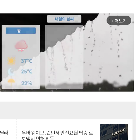
더보기
arrow_forward_ios
Mute
억달러
우버·웨이브, 런던서 안전요원 탑승 로
보택시 면허 획득