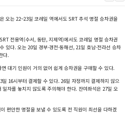
토마토시스템 조길주·이
[특징주] 고려아연, 상반
R은 오는 22~23일 코레일 역에서도 SRT 추석 명절 승차권을
한·체코 항공편 주10회
SBI저축은행, 최고 연 7
SRT 전용역(수서, 동탄, 지제역)에서도 코레일 명절 승차권
美중간선거 '색깔론' 덧씌
수 있다. 오는 20일 경부·경전·동해선, 21일 호남·전라선 승차
보훈부, 내년 워싱턴서 
한다.
가온전선, 싱가포르 도시
면 대기 인원이 거의 없어 쉽게 승차권을 구매할 수 있다.
정점식, '부산 돌려차기'
23일 16시부터 결제할 수 있다. 26일 자정까지 결제하지 않으
재 일자를 놓치지 않도록 주의해야 한다. 잔여좌석은 27일 오
객이 편안한 명절을 보낼 수 있도록 전 직원이 최선을 다하겠