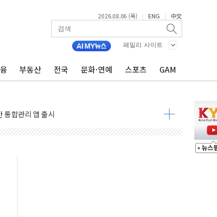
2026.08.06 (목)
ENG
中文
|
|
패밀리 사이트
코스피 4%↓…매도 사이드카 발동
금융
부동산
전국
문화·연예
스포츠
GAM
락인 효과, '모임주' 이자 기여도 일반 2배
부산 돼지국밥짬뽕' 2주간 전국 한시 판매
ADT캡스, 매장 운영·보안 통합관리 앱 출시
최초 클라우드 보안인증 획득
 영업익 2.2조 증발...하반기 '환율 역풍' 우려
 해남 태양광발전 '첫삽'…남동발전, 재생에너지 '앞장'
내년 상반기부터 본격화
 의혹' 축구협회 압수수색
 차세대 AI 메모리 기술력 과시
염에 고단열 인테리어 관심 급증"
당' 챙긴 경찰관 2명 송치