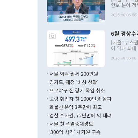
안보 분야 정
평화공존 발전
2026-08-06 06:
발언 중에는 
언한 것이 있
령은 공개적으
6월 경상수
주의적 희망에
관의 대북 정
[서울=뉴스핌
관 부처 장관
어 역대 최대
관의 무리한 
출 호조로 월
다. [정동영 통일부 장관이 지난달 23일 오후 서울 종로구 정부서울청사에
2026-08-06 08:
료=한국은행] 한국은행이 6일 발표한 '2026년 6월 국제수지(잠정)'에
서 취임 1주년 
면 지난 6월
부 장관 권한
1000만달러
서울 외곽 월세 200만원
발전 구상'을
이에 따라 올
적 갈등 해결
경기도, 재정 '비상 상황'
했다. 경상수
결과 혐오의 
9000만달러
프로야구 전 경기 폭염 취소
년간의 CVI
지 기준 상품
고령 취업자 첫 1000만명 돌파
무너졌다고도 
며 월간 기준
현실을 바꾸는
달러로 38.
화물선 운임 3주만에 최고
를 평화 체제
196.9% 급
검찰 수사권, 72년만에 막 내려
함께 4자 대
수출은 160
지만 이 대통
서울 첫 폭염중대경보
(18.6%) 
화공존 정책이
했다. 통관 기
'300억 사기' 차가원 구속
다"고 지적했
(16.4%)