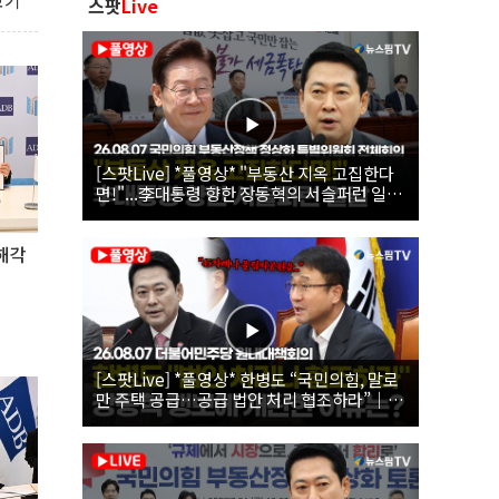
보기
스팟
Live
[스팟Live] *풀영상* "부동산 지옥 고집한다
면!"...李대통령 향한 장동혁의 서슬퍼런 일갈
| 26.08.07 국민의힘 부동산정책 정상화 특별
위원회 전체회의
양해각
[스팟Live] *풀영상* 한병도 “국민의힘, 말로
만 주택 공급…공급 법안 처리 협조하라”｜
26.08.07 더불어민주당 원내대책회의