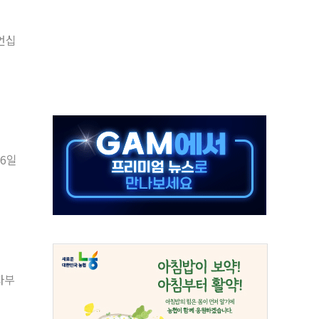
예측"…건설연, AI 위험기상 기술 개발
언십
·인증제도 개선 수혜 기대"
져…대전서 50대 일용직 추락 사망
고 재개발·재건축 촉진하는 것이 부동산 정상화"
저 이전 감사 무마' 유병호 감사위원 구속 기소
년 AI 팩토리 매출 본격화
개입...4월 말 '56조원' 사상 최대
6일
스타트업 지원 프로그램 성료
의' 차가원 대표 구속 송치
자부