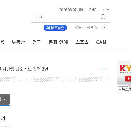
2026.08.07 (금)
ENG
中文
|
|
패밀리 사이트
금융
부동산
전국
문화·연예
스포츠
GAM
 4중 추돌…1명 심정지·5명 부상
진화 중...진화헬기 3대 투입
전 사단장 항소심도 징역 3년
출 첫 2000억원 돌파
4000억 금융 지원
제휴 여행적금 완판
 영업 재개...장바구니에 홈플러스 담아달라" 호소
색
FO, 금융지주 포용금융 조직개편 신호탄
감사 무마' 유병호 구속 기소
보기
 하락…내린 종목이 두 배 넘어
위…김성환 기후부 장관 "예측범위 벗어나도 즉시대응"