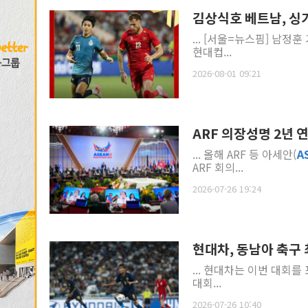
김상식호 베트남, 싱가
... [서울=뉴스핌] 남정
현대컵...
2026-08-01 09:21
ARF 의장성명 2년 
... 올해 ARF 등 아세안(
A
ARF 회의...
2026-07-26 19:24
현대차, 동남아 축구 
... 현대차는 이번 대회를
대회...
2026-07-26 10:40