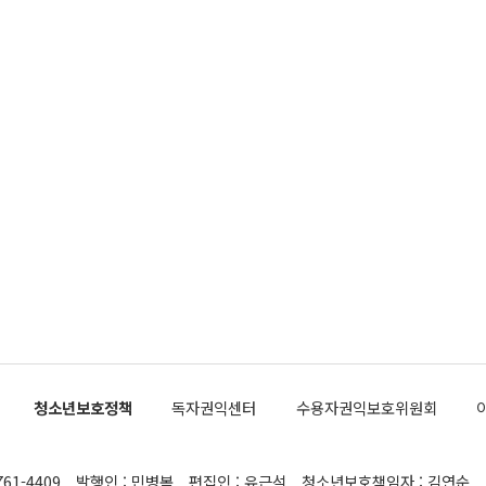
청소년보호정책
독자권익센터
수용자권익보호위원회
761-4409
발행인 : 민병복
편집인 : 유근석
청소년보호책임자 : 김연순