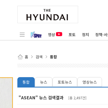
영상
포토
정치
정책·서
홈
검색
통합
통합
뉴스
포토뉴스
영상뉴스
"ASEAN" 뉴스 검색결과
[총 2,497건]