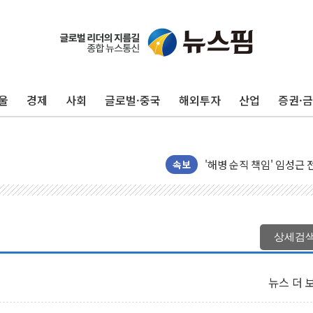
울
경제
사회
글로벌·중국
해외투자
산업
증권·
전남광주 화정역 인근 도로
청도 문수리 야산서 산불 
'해병 순직 책임' 임성근 
헥토이노베이션, 상반기 매
속보
우리은행, 고창해상풍력에 
NH농협은행, 모두투어 
민병덕 "오늘 67개 점포
상세검
하나금융이 쏘아 올린 CI
종합특검, '尹 관저 이전 
뉴스 더 
코스피·코스닥 오전 동반
'입추'인데 연일 찜통더