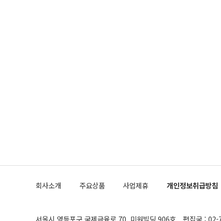
회사소개
주요상품
사업제휴
개인정보취급방침
서울시 영등포구 국제금융로 70, 미원빌딩 906호
편집국 : 02-