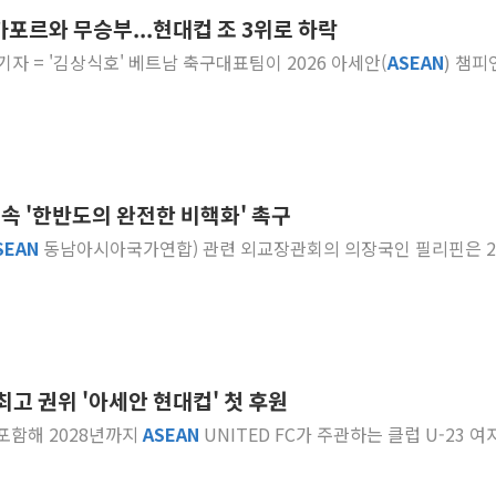
포르와 무승부...현대컵 조 3위로 하락
"최대 2시간 앞서 침수 
훈 기자 = '김상식호' 베트남 축구대표팀이 2026 아세안(
ASEAN
) 챔피
유니슨 "국내생산세액공제
창호 교체하다 난간 무너
장동혁 "규제와 대출 풀
[속보] 종합특검, '尹 관
AI에 승부 건 네이버…내
연속 '한반도의 완전한 비핵화' 촉구
日, 4~6월 105조원 환시 
SEAN
동남아시아국가연합) 관련 외교장관회의 의장국인 필리핀은 2
오렌지플래닛 창업재단, 
경찰, '300억대 사기 혐
최고 권위 '아세안 현대컵' 첫 후원
 포함해 2028년까지
ASEAN
UNITED FC가 주관하는 클럽 U-23 여