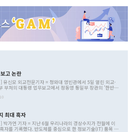
보고 논란
] 유신모 외교전문기자 = 청와대 영빈관에서 5일 열린 외교·
부 부처의 대통령 업무보고에서 정동영 통일부 장관의 '한반도
 구상'과 업무보고 발언이 논란을 빚고 있다. 이날 정 장관의
10
정부 내 조율을 거치지 않은 사안을 정책으로 추진하겠다고 공
는가 하면 사실 관계에 맞지 않은 설명도 있었다. 이재명 대통
로 신중을 기해 달라고 경고했고, 조현 외교부 장관은 '이상
지 최대 흑자
 근거한 비현실적 구상'이라는 비판을 내놨다. 그동안 정 장
책 관련 발언이 물의를 빚은 적은 여러 번 있지만 대통령과 유
] 박가연 기자 = 지난 6월 우리나라의 경상수지가 전월에 이
이 공개적으로 부정적 입장을 표명한 것은 이례적이다. 정 장
 흑자를 기록했다. 반도체를 중심으로 한 정보기술(IT) 품목 수