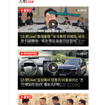
스팟
Live
[스팟Live] 李대통령 "국가폭력 피해자, 국가
가 치유해야…국가 책임 유효기간 없어"｜
26.08.07 국가폭력 피해자 위로 오찬
[스팟Live] 일상에서 장점이 더 돋보이는 '전
기 패밀리 SUV' 볼보 EX90