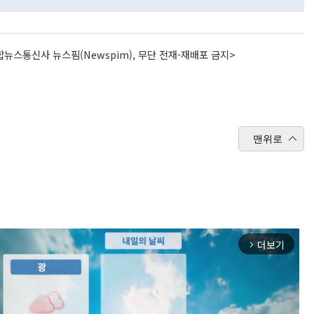
뉴스통신사 뉴스핌(Newspim), 무단 전재-재배포 금지>
맨위로
더보기
arrow_forward_ios