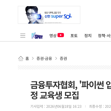
영상
포토
정치
정책·서
홈
증권·금융
증권
금융투자협회, '파이썬 입
정 교육생 모집
기사입력 :
2026년06월18일 16:23
최종수정 :
20