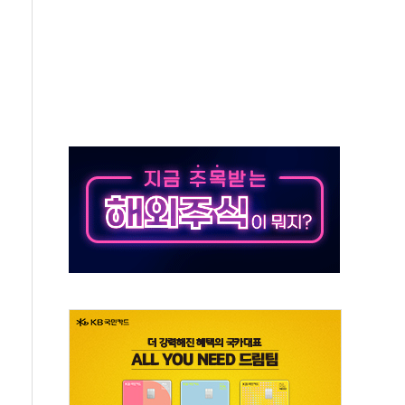
종자 7359명 끝까지 찾겠다"
 톤 낮춰
항시 '시끌'
름…수도권 집중 완화 전환점"
 주재… "전폭적 공급 확대·속도전 총력"
…美 태양광주 급등
해도 놀랍지 않아"
태양광 착공…여의도 1.6배 규모