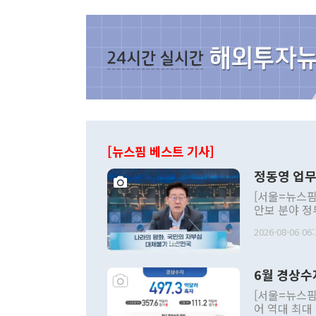
[뉴스핌 베스트 기사]
정동영 업무
[서울=뉴스핌
안보 분야 정
평화공존 발전
2026-08-06 06:
발언 중에는 
언한 것이 있
령은 공개적으
6월 경상수
주의적 희망에
관의 대북 정
[서울=뉴스핌
관 부처 장관
어 역대 최대