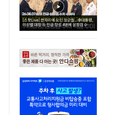
[스팟Live] 한자리에 모인 장군들...李대통령,
이상렬 대장 등 진급 장성 4명에 삼정검 수치
직접 수여｜26.08.07 장성 진급·삼정검 수치
수여식