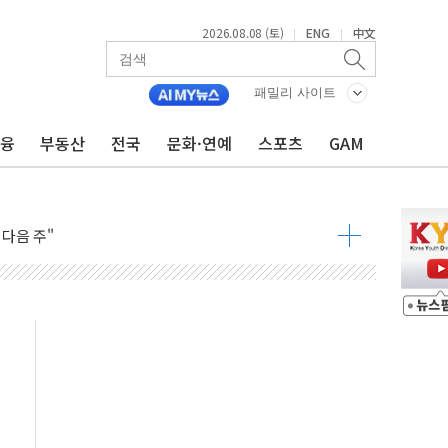
2026.08.08 (토)
ENG
中文
|
|
패밀리 사이트
금융
부동산
전국
문화·연예
스포츠
GAM
동결 전망 우세
체결… 이스라엘·이란 위협에 맞설 자체 억지력 강화
 다음 주"
령…트럼프 제동
 이상 '올스톱'… 美 해상봉쇄 영향
개입했나" 촉각
용 쇼크에 반도체주 '활짝'
우려 후퇴…나스닥 선물 1%대 상승
…9월 금리 인상 기대 후퇴
체결
라우드플레어·태양광주↑ VS 트레이드데스크·웬디스↓