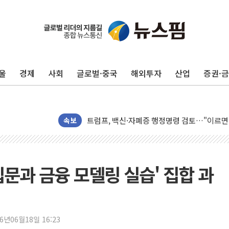
울
경제
사회
글로벌·중국
해외투자
산업
증권·
미 연준 매파 기세 꺾이나…고용 감소에 9월 
[종합] 이슬람 수니파 3국, '공동방위협정' 
트럼프, 백신·자폐증 행정명령 검토…"이르면
속보
美 항소법원, 백악관 무도회장 공사 중단 명
이란 핵심 원유 수출항 '하르그섬', 최근 1주일
美 고용 쇼크에 엔화 장중 급등…시장은 "또 
문과 금융 모델링 실습' 집합 과
[AI MY 뉴스] 뉴욕 반도체주 프리뷰...美 고
뉴욕증시 프리뷰, 美 고용 쇼크에 금리 인상 
[종합] 美 7월 고용 2만3000명 감소 '쇼크'
[사진] 이슬람 수니파 3개국, 공동방위협정 
26년06월18일 16:23
뉴욕증시 개장 전 특징주...아틀라시안·클