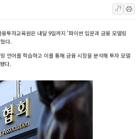
가
보훈부, 미 DPAA와 MOU… "6·25 미군 실
가
트럼프 "금리 내려야"…파월 때와 달리 워시엔
특정 정치인 측근 포항시 정책특보 내정설...포
 금융투자교육원은 내달 9일까지 '파이썬 입문과 금융 모델링
李 "해남 태양광, 대한민국 다음 100년 밑거
밝혔다.
李 대통령, '6시간 마라톤 부동산 2차 회의'
 언어를 학습하고 이를 통해 금융 시장을 분석해 투자 모델
트럼프, 中 겨냥 폴리실리콘 관세 15% 부과
됐다.
[사진] 빈살만과 에르도안의 만남
이란와이어 "이란 최고지도자 위독…곧 사망
남동발전, 해남군에 국내 최대 규모 400MW 