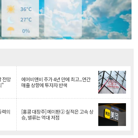
Mute
약 전망
에어비앤비 주가 4년 만에 최고...연간
시"
매출 상향에 투자자 반색
 동력의
[홍콩 대장주] 메이퇀② 실적은 고속 상
승, 밸류는 역대 저점