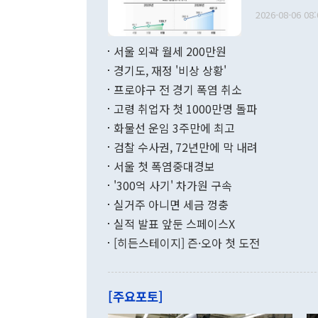
관의 무리한 
출 호조로 월
다. [정동영 통일부 장관이 지난달 23일 오후 서울 종로구 정부서울청사에
2026-08-06 08:
료=한국은행] 한국은행이 6일 발표한 '2026년 6월 국제수지(잠정)'에
서 취임 1주년 
면 지난 6월
부 장관 권한
1000만달러
서울 외곽 월세 200만원
발전 구상'을
이에 따라 올
적 갈등 해결
경기도, 재정 '비상 상황'
했다. 경상수
결과 혐오의 
9000만달러
프로야구 전 경기 폭염 취소
년간의 CVI
지 기준 상품
고령 취업자 첫 1000만명 돌파
무너졌다고도 
며 월간 기준
현실을 바꾸는
달러로 38.
화물선 운임 3주만에 최고
를 평화 체제
196.9% 급
검찰 수사권, 72년만에 막 내려
함께 4자 대
수출은 160
지만 이 대통
서울 첫 폭염중대경보
(18.6%) 
화공존 정책이
했다. 통관 기
'300억 사기' 차가원 구속
다"고 지적했
(16.4%)
투리가 잡혀 
실거주 아니면 세금 껑충
월(-10억9
쁜 상황이 초
증가와 유류할
실적 발표 앞둔 스페이스X
9·19 군사
기록했지만 
[히든스테이지] 즌·오아 첫 도전
"우리의 선의
로 전환됐다.
으로 약간의 의문
를 기록해 전
관은 업무보고
는 배당수입
주의에 근거한
줄면서 25억
[주요포토]
라며 "여러분
억1000만달
이 9월 러시
였던 올해 3