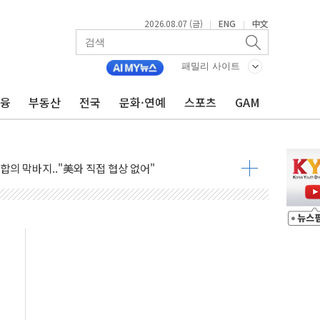
2026.08.07 (금)
ENG
中文
|
|
어…다음 과제는 '외형 확대'
패밀리 사이트
 귀환 조짐에 전월세시장 '긴장'
금융
부동산
전국
문화·연예
스포츠
GAM
교환·재매수·다운사이징 '저울질'
항 제한 검토에 유가 3% 급등…금값 보합
다우 5거래일 랠리 '마침표'
합의 막바지.."美와 직접 협상 없어"
·김민석 후보 - 8월 7일
2차 회의…주택 공급 대책 막바지 조율할 듯
자회견·주요 정당 - 8월 7일
통항 제한 추진…美 "통행 막을 권한 없어"
분 상승… "2분기 기업 순이익 21% 증가" 전망
으로 나토 회원국 공격 검토… 거짓 깃발 작전"