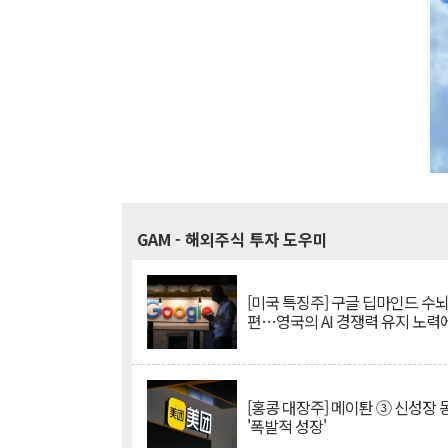
GAM
- 해외주식 투자 도우미
[미국 특징주] 구글 딥마인드 수
편…영국의 AI 경쟁력 유지 노력
[홍콩 대장주] 메이퇀 ③ 신성장
'폭발적 성장'