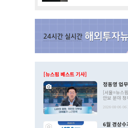
[뉴스핌 베스트 기사]
정동영 업무
[서울=뉴스핌
안보 분야 정
평화공존 발전
2026-08-06 06:
발언 중에는 
언한 것이 있
령은 공개적으
6월 경상수
주의적 희망에