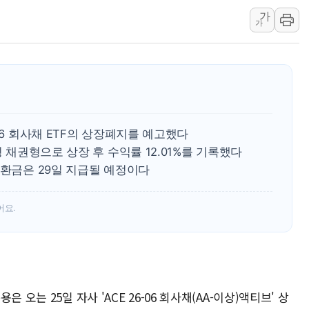
가
구광모, 내주 실리콘밸리서 젠슨 황
가
뉴욕증시 개장 전 특징주...모더
김정관 장관 "영업이익 N% 성과
뉴욕증시 프리뷰, 미 주가선물 AI
청와대, 북한 단거리 탄도미사일 발
금값 7주 만에 최고…美 고용 둔화
06 회사채 ETF의 상장폐지를 예고했다
[인도증시] 중동 긴장 완화에 실적 
칭 채권형으로 상장 후 수익률 12.01%를 기록했다
상환금은 29일 지급될 예정이다
어요.
 오는 25일 자사 'ACE 26-06 회사채(AA-이상)액티브' 상