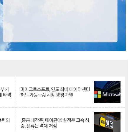
Mute
뇌부 개
마이크로소프트, 인도 최대 데이터센터
에 타격
허브 가동…AI 시장 경쟁 가열
 동력의
[홍콩 대장주] 메이퇀② 실적은 고속 상
승, 밸류는 역대 저점