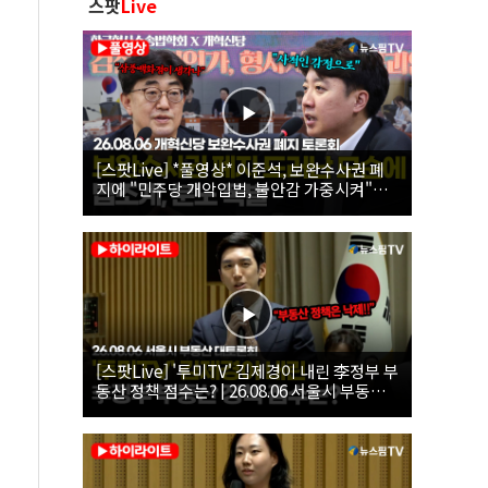
스팟
Live
[스팟Live] *풀영상* 이준석, 보완수사권 폐
지에 "민주당 개악입법, 불안감 가중시켜"｜
26.08.06 개혁신당 보완수사권 폐지 토론회
[스팟Live] '투미TV' 김제경이 내린 李정부 부
동산 정책 점수는? | 26.08.06 서울시 부동산
대토론회