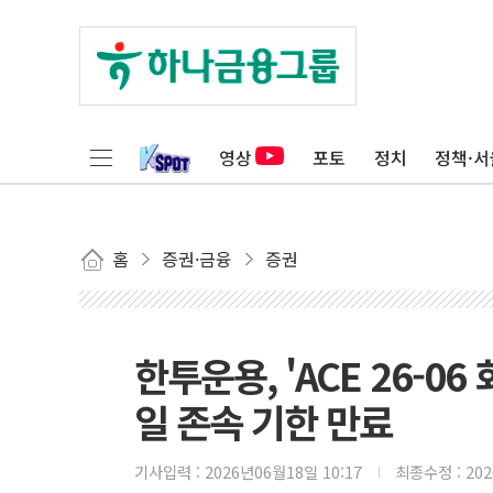
영상
포토
정치
정책·서
홈
증권·금융
증권
한투운용, 'ACE 26-06
일 존속 기한 만료
기사입력 :
2026년06월18일 10:17
최종수정 :
20