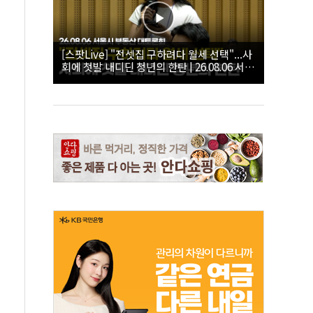
[스팟Live] "전셋집 구하려다 월세 선택"...사
회에 첫발 내디딘 청년의 한탄 | 26.08.06 서울
시 부동산 대토론회