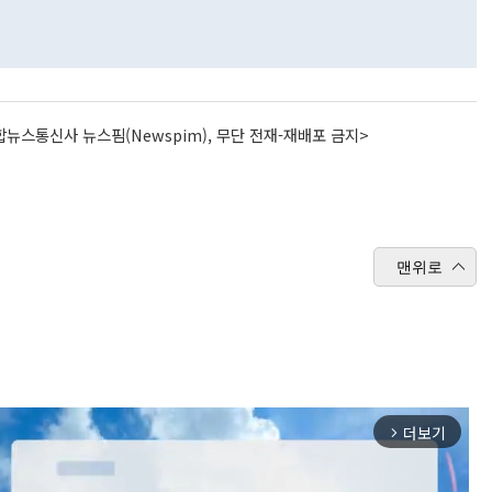
뉴스통신사 뉴스핌(Newspim), 무단 전재-재배포 금지>
맨위로
더보기
arrow_forward_ios