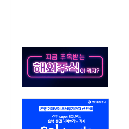
 재회…로봇·AI 데이터센터·모빌리티 구체화
나·아이온큐·도어대시↑ VS 샌디스크·피그마·앱러빈↓
급 반대…상법·자본시장법 개정 논의"
주 차익실현 속 혼조세...웨스턴디지털·샌디스크↓
사에 긴급 안보 점검회의
·호르무즈 재개방 기대에 강세
호조까지, 상승...호실적 보고 기업 상승세 뚜렷