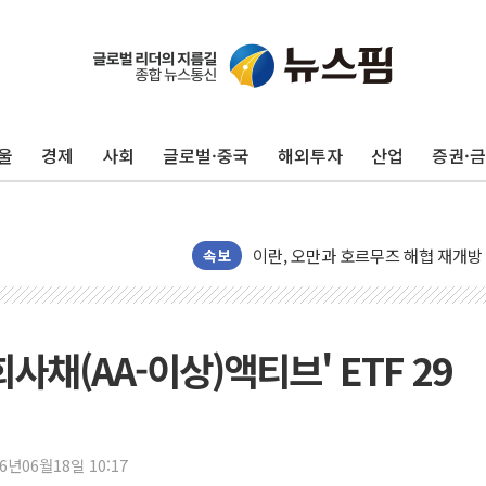
현대리바트, 원가 개선으로 실적 방
"세금 부담 덜자"…비거주 1주택자
울
경제
사회
글로벌·중국
해외투자
산업
증권·
세금 부담 커진 고가 1주택자…맞
[금/유가] 이란의 호르무즈 해협 통
뉴욕증시, 유가·금리 부담에 하락…
이란, 오만과 호르무즈 해협 재개방 
속보
[민주 당권주자 일정] 송영길·정청래
李대통령, 오늘 부동산 정책 점검 
[오늘의 정치일정] 8월 7일(금)
 회사채(AA-이상)액티브' ETF 29
[오늘의 국회일정] 상임위·세미나·기
이란, 美·이스라엘 선박 호르무즈 
유럽증시, 견조한 실적 소화하며 대부
26년06월18일 10:17
리투아니아 국방 "러, 우크라 드론