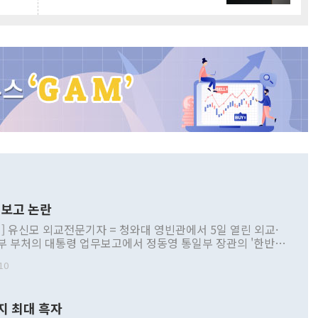
보고 논란
] 유신모 외교전문기자 = 청와대 영빈관에서 5일 열린 외교·
부 부처의 대통령 업무보고에서 정동영 통일부 장관의 '한반도
 구상'과 업무보고 발언이 논란을 빚고 있다. 이날 정 장관의
10
정부 내 조율을 거치지 않은 사안을 정책으로 추진하겠다고 공
는가 하면 사실 관계에 맞지 않은 설명도 있었다. 이재명 대통
로 신중을 기해 달라고 경고했고, 조현 외교부 장관은 '이상
지 최대 흑자
 근거한 비현실적 구상'이라는 비판을 내놨다. 그동안 정 장