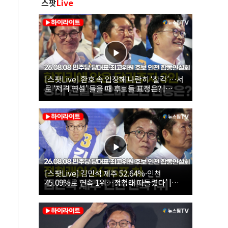
스팟
Live
[스팟Live] 환호 속 입장해 나란히 ‘찰칵’…서
로 ‘저격 연설’ 들을 때 후보들 표정은? |
26.08.08 더불어민주당 당대표·최고위원 후
보 인천 합동연설회
[스팟Live] 김민석 제주 52.64%·인천
45.09%로 연속 1위…정청래 따돌렸다’ |
26.08.08 더불어민주당 당대표·최고위원 후
보 인천 합동연설회