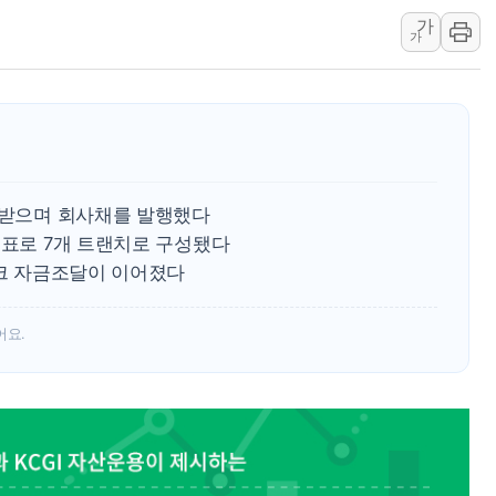
가
서울 중랑구 주택가서 흉기 난
가
李대통령 "결혼 때문에 손해 
여수 오동도 인근 해상서 모
추미애, '위안부' 피해자 기림
인천 선재도 갯벌서 해루질 중
인천서 말다툼 중 어머니 흉기
을 받으며 회사채를 발행했다
'화합' 꺼낸 김민석에 '뻔뻔
목표로 7개 트랜치로 구성됐다
테크 자금조달이 이어졌다
어요.