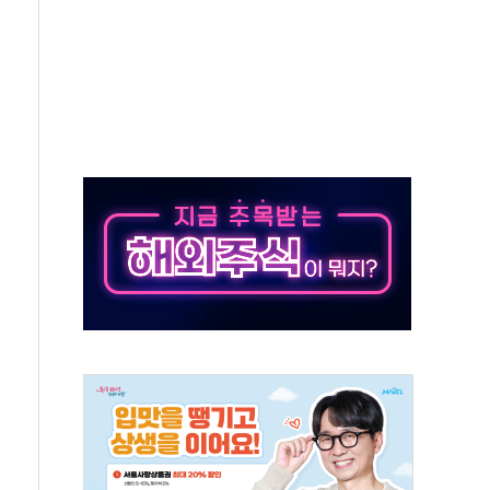
동…60대 남성 2명 숨져
보는 일 없게"…'결혼 페널티' 22개 과제 손본다
터보트 전복…1명 사망·1명 실종
의 날 참석..."국제적 시민 연대로 목소리 내야"
 실종 60대 나흘만에 숨진 채 발견
 살해 10대 아들 체포
' 받아친 정청래…제주 연설서 신경전 고조