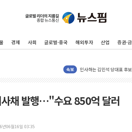
포항시 재난예산 40억 긴급 
울진·영덕 '호우특보'-포항 '
울
경제
사회
글로벌·중국
해외투자
산업
증권·
[종합] 김민석, 정청래에 '0.86
인천 합동연설회 나선 송영길
김민석, 2주차 제주·인천 경선서
인사하는 김민석 당대표 후보
속보
[속보] 민주, 제주·인천 경선 결
[속보] 민주, 인천 경선 결과 발
[속보] 민주, 제주 경선 결과 발
회사채 발행…"수요 850억 달러
이번주 국내 주요 금융일정(8.1
美, 이란전 출구전략 만지작
강릉·동해·삼척 시간당 최대 
26년06월16일 03:35
폐기물 수거하다 참변…60대