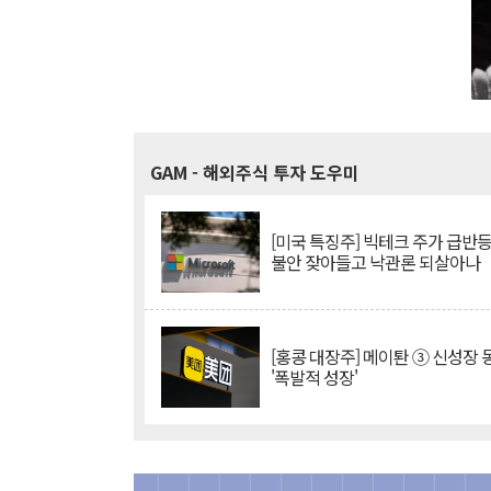
GAM
- 해외주식 투자 도우미
[미국 특징주] 빅테크 주가 급반등..
불안 잦아들고 낙관론 되살아나
[홍콩 대장주] 메이퇀 ③ 신성장
'폭발적 성장'