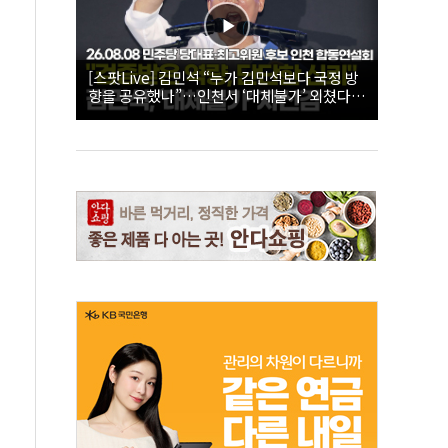
[스팟Live] 김민석 “누가 김민석보다 국정 방
향을 공유했나”…인천서 ‘대체불가’ 외쳤다 |
26.08.08 더불어민주당 당대표·최고위원 후
보 인천 합동연설회