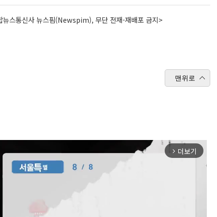
뉴스통신사 뉴스핌(Newspim), 무단 전재-재배포 금지>
맨위로
더보기
arrow_forward_ios