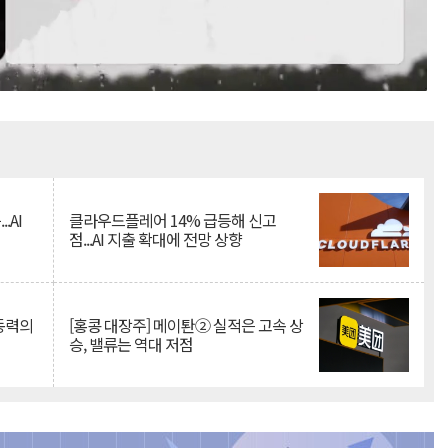
Mute
.AI
클라우드플레어 14% 급등해 신고
점...AI 지출 확대에 전망 상향
 동력의
[홍콩 대장주] 메이퇀② 실적은 고속 상
승, 밸류는 역대 저점