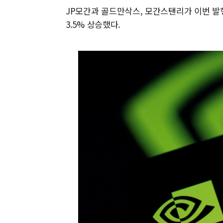
JP모간과 골드만삭스, 모간스탠리가 이번 발
3.5% 상승했다.