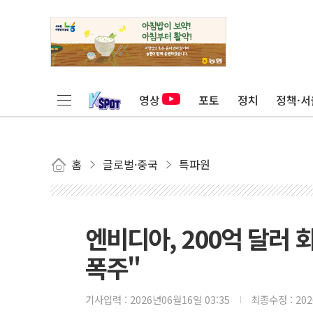
영상
포토
정치
정책·서
홈
글로벌·중국
특파원
엔비디아, 200억 달러 
폭주"
기사입력 :
2026년06월16일 03:35
최종수정 :
20