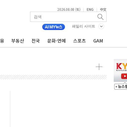
2026.08.08 (토)
ENG
中文
|
|
투입…고수온 양식장 복구·지원 '총력'
패밀리 사이트
산사태 주의보'...경북도, 호우 피해·통제구간 없어
금융
부동산
전국
문화·연예
스포츠
GAM
%p' 차 재역전 성공...金 45.42% vs 鄭 44.56%
·정청래·김민석 당대표 후보
 정청래에 승리...47.75% vs 42.08%
과 발표...김민석 47.75% 정청래 42.08%
표...김민석 45.09% 정청래 43.27% 송영길 11.63%
표...김민석 52.64% 정청래 39.89% 송영길 7.47%
0~8.14)
…공습 한계·탄약 부족 현실화
50㎜ 폭우…강원 동해안 강한 비 이어져
 환경미화원 수거차에 치여 사망