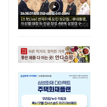
[스팟Live] 한자리에 모인 장군들...李대통령,
이상렬 대장 등 진급 장성 4명에 삼정검 수치
직접 수여｜26.08.07 장성 진급·삼정검 수치
수여식