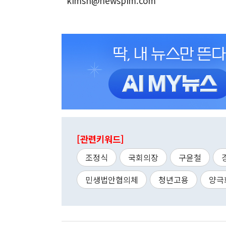
kimsh@newspim.com
[관련키워드]
조정식
국회의장
구윤철
민생법안협의체
청년고용
양극