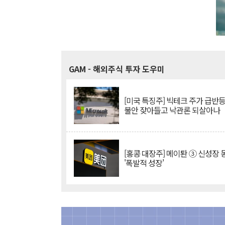
GAM
- 해외주식 투자 도우미
[미국 특징주] 빅테크 주가 급반등..
불안 잦아들고 낙관론 되살아나
[홍콩 대장주] 메이퇀 ③ 신성장
'폭발적 성장'