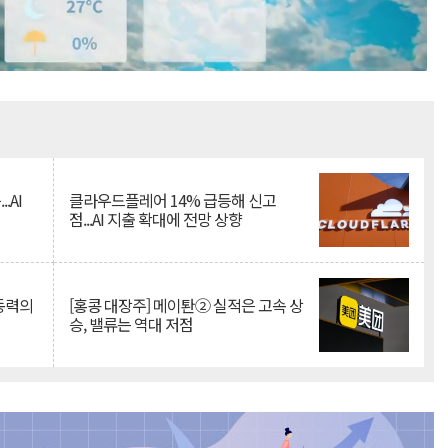
Mute
.AI
클라우드플레어 14% 급등해 신고
점...AI 지출 확대에 전망 상향
 동력의
[홍콩 대장주] 메이퇀② 실적은 고속 상
승, 밸류는 역대 저점