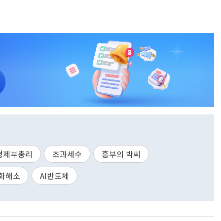
경제부총리
초과세수
흥부의 박씨
화해소
AI반도체