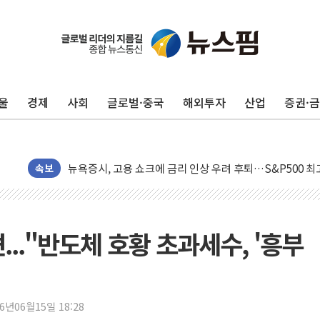
울
경제
사회
글로벌·중국
해외투자
산업
증권·
민주, 오늘 제주·인천 경선 결과 발표...'김민석 재역전 vs
한상협, 업계 개인정보 보안 새판 짠다…'자율규제단체' 
뉴욕증시, 고용 쇼크에 금리 인상 우려 후퇴…S&P500 
속보
트럼프, 쿡 연준 이사 해임 재추진…"26일까지 의혹 소명"
유럽증시, 美 고용 예상 밖 부진에 연준 금리 인상 가능성 
미 연준 매파 기세 꺾이나…고용 감소에 9월 동결 전망 우
..."반도체 호황 초과세수, '흥부
[종합] 이슬람 수니파 3국, '공동방위협정' 체결… 이스라
트럼프, 백신·자폐증 행정명령 검토…"이르면 다음 주"
美 항소법원, 백악관 무도회장 공사 중단 명령…트럼프 제
26년06월15일 18:28
이란 핵심 원유 수출항 '하르그섬', 최근 1주일 이상 '올스