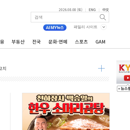
2026.08.08 (토)
ENG
中文
|
|
패밀리 사이트
금융
부동산
전국
문화·연예
스포츠
GAM
 정청래 격차 확대'
타진
최고치
 요구
낮아지며 상승… STOXX 600 지수는 나흘 연속 최고치
세
엘·이란 위협에 맞설 자체 억지력 강화
동
톱'… 美 해상봉쇄 영향