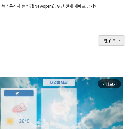
뉴스통신사 뉴스핌(Newspim), 무단 전재-재배포 금지>
맨위로
더보기
arrow_forward_ios