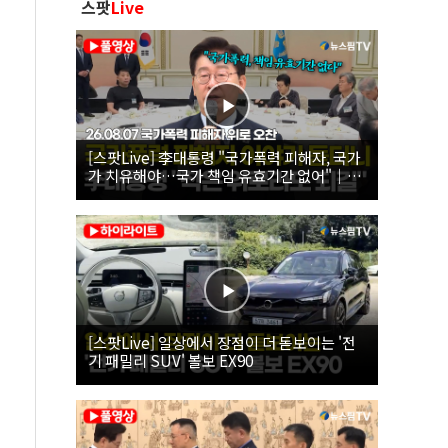
스팟
Live
[스팟Live] 李대통령 "국가폭력 피해자, 국가
가 치유해야…국가 책임 유효기간 없어"｜
26.08.07 국가폭력 피해자 위로 오찬
[스팟Live] 일상에서 장점이 더 돋보이는 '전
기 패밀리 SUV' 볼보 EX90