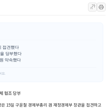
美 고용 쇼크에 엔화 장중 급등…시장은 "또 개입했나" 촉
가
가
[AI MY 뉴스] 뉴욕 반도체주 프리뷰...美 고용 쇼크에 반도
뉴욕증시 프리뷰, 美 고용 쇼크에 금리 인상 우려 후퇴…나
[종합] 美 7월 고용 2만3000명 감소 '쇼크'…9월 금리 인
[사진] 이슬람 수니파 3개국, 공동방위협정 체결
뉴욕증시 개장 전 특징주...아틀라시안·클라우드플레어
보훈부, 미 DPAA와 MOU… "6·25 미군 실종자 7359명
리 접견했다
책을 당부했다
트럼프 "금리 내려야"…파월 때와 달리 워시엔 톤 낮춰
지원 약속했다
특정 정치인 측근 포항시 정책특보 내정설...포항시 '시끌'
李 "해남 태양광, 대한민국 다음 100년 밑거름…수도권 집
어요.
체 협조 당부
장은 15일 구윤철 경제부총리 겸 재정경제부 장관을 접견하고