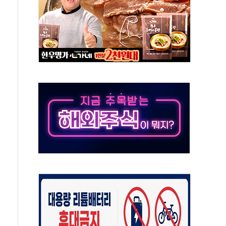
각
체주 '활짝'
스닥 선물 1%대 상승
상 기대 후퇴
·태양광주↑ VS 트레이드데스크·웬디스↓
 끝까지 찾겠다"
중 완화 전환점"