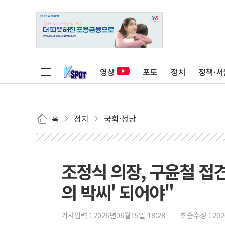
영상
포토
정치
정책·서
홈
정치
국회·정당
조정식 의장, 구윤철 접견
의 박씨' 되어야"
기사입력 :
2026년06월15일 18:28
최종수정 :
20