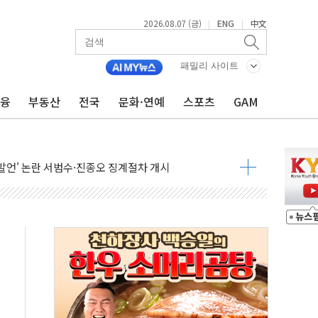
2026.08.07 (금)
ENG
中文
|
|
패밀리 사이트
금융
부동산
전국
문화·연예
스포츠
GAM
서리풀2구역 갈등, 협의 테이블에
대한민국 여름
 발언' 논란 서범수·진종오 징계절차 개시
불 진화...인명피해 없어
06건 공매
X90…'올 터치'는 호불호
시간36분만에 주불진화....인명피해 없어
…자료는 전·현직 직원으로부터 확보"