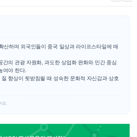
라인게임즈, '콰이어트' 테스트 참
에어로케이항공, 청주-중국 청두 노
네이버, AI 브리핑 도입 후 블로그
SKT, '8월 월간 럭키 페스타' 실시
LG헬로비전 '헬로모바일', 교보문
이 확산하며 외국인들이 중국 일상과 라이프스타일에 매
KTis, 02-114로 카카오 T 택시
공간의 관광 자원화, 과도한 상업화 완화와 민간 중심
해군1함대 '창설 80주년' 기념식.
높여야 한다.
원주시, 첨단의료복합단지 지정 준
 질 향상이 뒷받침될 때 성숙한 문화적 자신감과 상호
삼척시, 무건리 이끼폭포 생태탐방
어요.