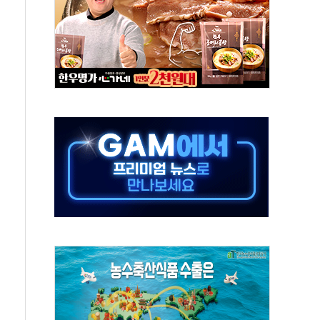
가자 3만 명 돌파
선 운항허가 취득...중국 노선 다변화
 창작자 지원 규모 2배 확대
...휴대폰 결제 최대 6000원 할인
고 제휴 전자책 요금제 출시
 호출 서비스
..지역축제 '불금전파, 송정'과 상생
비 본격화…'AI 데이터 기반 메디테크 혁신허브' 구상
로 출입 통제