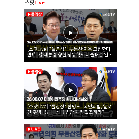
스팟
Live
[스팟Live] *풀영상* "부동산 지옥 고집한다
면!"...李대통령 향한 장동혁의 서슬퍼런 일갈
| 26.08.07 국민의힘 부동산정책 정상화 특별
위원회 전체회의
[스팟Live] *풀영상* 한병도 “국민의힘, 말로
만 주택 공급…공급 법안 처리 협조하라”｜
26.08.07 더불어민주당 원내대책회의