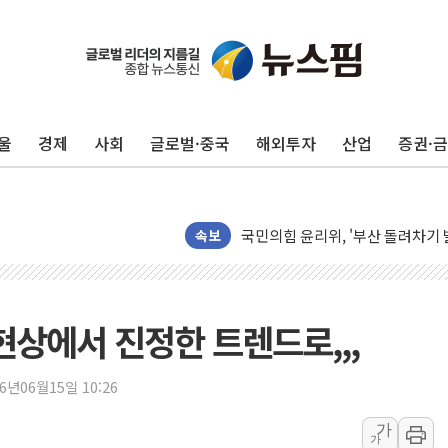
울
경제
사회
글로벌·중국
해외투자
산업
증권·
"일부 존치" vs "전면 개발"…
[AI 카드뉴스] 기후변화가 바꾼 
국민의힘 윤리위, '부산 돌려차기
수박으로 여름 나는 하마
속보
전남광주 구례 산불 32분 만에 주
캠코, 5918억원 규모 압류재산 15
[시승기] 공간·승차감 잡은 볼보 E
현상에서 진정한 트렌드로,,,
가오픈한 홈플러스
돌아온 홈플러스
26년06월15일 10:26
[종합] 청도 흥선리 야산 산불 1
가
가
한미 법카 제보자 "신동국과 무관