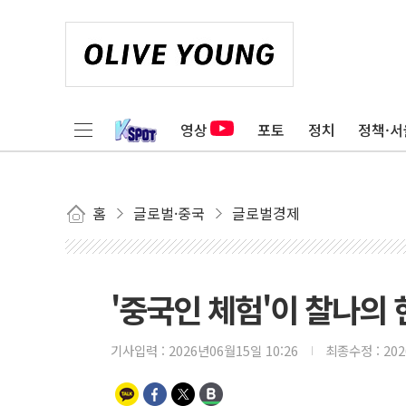
영상
포토
정치
정책·서
홈
글로벌·중국
글로벌경제
'중국인 체험'이 찰나의 
기사입력 :
2026년06월15일 10:26
최종수정 :
20