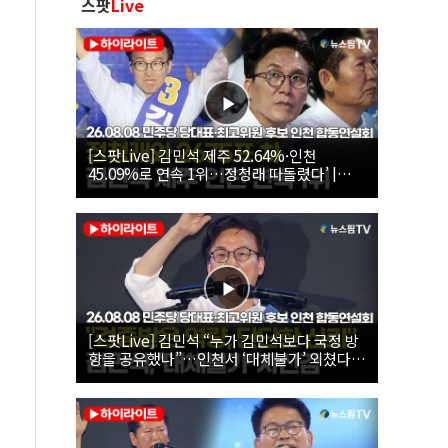
스팟
Live
[스팟Live] 김민석 제주 52.64%·인천
45.09%로 연속 1위…정청래 따돌렸다’ |
26.08.08 더불어민주당 당대표·최고위원 후
보 인천 합동연설회
[스팟Live] 김민석 “누가 김민석보다 국정 방
향을 공유했나”…인천서 ‘대체불가’ 외쳤다 |
26.08.08 더불어민주당 당대표·최고위원 후
보 인천 합동연설회