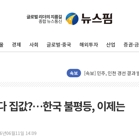
울
경제
사회
글로벌·중국
해외투자
산업
증권·
김민석, 2주차 제주·인천 경선서
[속보] 민주, 제주·인천 경선 결
[속보] 민주, 인천 경선 결과 발
[속보] 민주, 제주 경선 결과 발
속보
이번주 국내 주요 금융일정(8.1
美, 이란전 출구전략 만지작
강릉·동해·삼척 시간당 최대 
보다 집값?…한국 불평등, 이제는
폐기물 수거하다 참변…60대
서울 중랑구 주택가서 흉기 난
李대통령 "결혼 때문에 손해 
26년06월11일 14:09
여수 오동도 인근 해상서 모