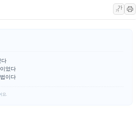
가
추미애, '위안부' 피해자 기림
가
인천 선재도 갯벌서 해루질 중
인천서 말다툼 중 어머니 흉기
'화합' 꺼낸 김민석에 '뻔뻔
李대통령, ISA 개편 재검토 
동해중부 전 해상 풍랑주의보…
됐다
연일 폭염에 온열질환 사망 
산이었다
中 전방위 아파트 부양, 수도
해법이다
인제 용대리 계곡서 수위 상
어요.