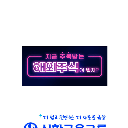
의 날 참석..."국제적 시민 연대로 목소리 내야"
 실종 60대 나흘만에 숨진 채 발견
 살해 10대 아들 체포
' 받아친 정청래…제주 연설서 신경전 고조
지시…與 "적극 환영"·野 "졸속 국정"
10일까지 최대 3.5m 높은 물결
23명…정부, 비상대응기구 가동
 베이징도 부동산 규제 철폐
승으로 피서객 7명 고립…전원 구조