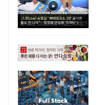
[스팟Live] 송영길 “뼈해장국도 3번 끓이면
물도 안 나와”…정청래 연임에 ‘직격탄’ |
26.08.08 더불어민주당 당대표·최고위원 후
보 인천 합동연설회