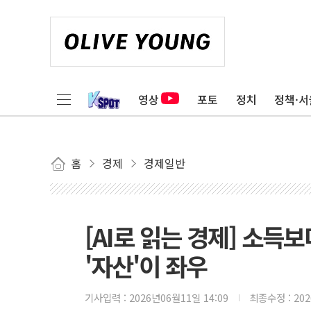
영상
포토
정치
정책·서
홈
경제
경제일반
[AI로 읽는 경제] 소득
'자산'이 좌우
기사입력 :
2026년06월11일 14:09
최종수정 :
20