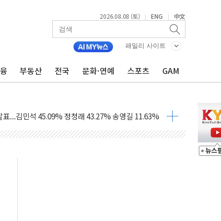
2026.08.08 (토)
ENG
中文
|
|
패밀리 사이트
금융
부동산
전국
문화·연예
스포츠
GAM
 정청래에 승리...47.75% vs 42.08%
과 발표...김민석 47.75% 정청래 42.08%
표...김민석 45.09% 정청래 43.27% 송영길 11.63%
표...김민석 52.64% 정청래 39.89% 송영길 7.47%
0~8.14)
…공습 한계·탄약 부족 현실화
50㎜ 폭우…강원 동해안 강한 비 이어져
 환경미화원 수거차에 치여 사망
동…60대 남성 2명 숨져
보는 일 없게"…'결혼 페널티' 22개 과제 손본다
터보트 전복…1명 사망·1명 실종