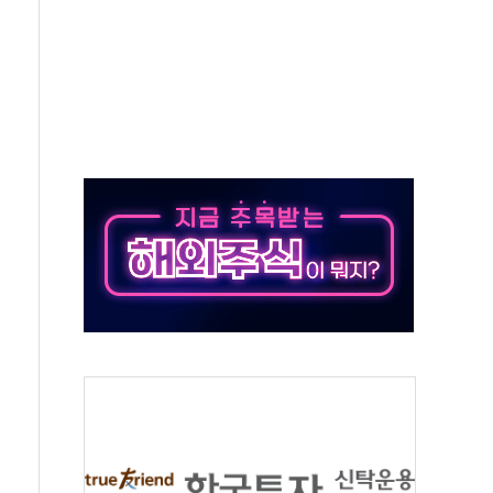
동
톱'… 美 해상봉쇄 영향
각
체주 '활짝'
스닥 선물 1%대 상승
상 기대 후퇴
·태양광주↑ VS 트레이드데스크·웬디스↓
 끝까지 찾겠다"