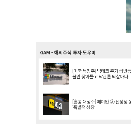
GAM
- 해외주식 투자 도우미
[미국 특징주] 빅테크 주가 급반등..
불안 잦아들고 낙관론 되살아나
[홍콩 대장주] 메이퇀 ③ 신성장
'폭발적 성장'