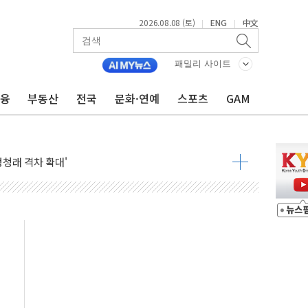
2026.08.08 (토)
ENG
中文
|
|
패밀리 사이트
금융
부동산
전국
문화·연예
스포츠
GAM
지대' 우려
 정청래 격차 확대'
타진
최고치
 요구
낮아지며 상승… STOXX 600 지수는 나흘 연속 최고치
세
엘·이란 위협에 맞설 자체 억지력 강화