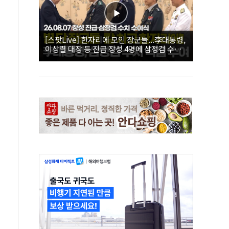
[스팟Live] 한자리에 모인 장군들...李대통령,
이상렬 대장 등 진급 장성 4명에 삼정검 수치
직접 수여｜26.08.07 장성 진급·삼정검 수치
수여식