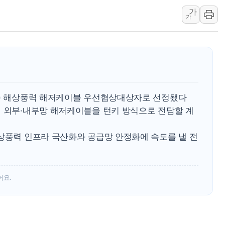
가
美 항소법원, 백악관 무도회장 공사 중단 명령…트럼프 제
가
이란 핵심 원유 수출항 '하르그섬', 최근 1주일 이상 '올스
美 고용 쇼크에 엔화 장중 급등…시장은 "또 개입했나" 촉
[AI MY 뉴스] 뉴욕 반도체주 프리뷰...美 고용 쇼크에 반도
뉴욕증시 프리뷰, 美 고용 쇼크에 금리 인상 우려 후퇴…나
[종합] 美 7월 고용 2만3000명 감소 '쇼크'…9월 금리 인
해송 해상풍력 해저케이블 우선협상대상자로 선정됐다
[사진] 이슬람 수니파 3개국, 공동방위협정 체결
지 외부·내부망 해저케이블을 턴키 방식으로 전담할 계
뉴욕증시 개장 전 특징주...아틀라시안·클라우드플레어
보훈부, 미 DPAA와 MOU… "6·25 미군 실종자 7359명
해상풍력 인프라 국산화와 공급망 안정화에 속도를 낼 전
트럼프 "금리 내려야"…파월 때와 달리 워시엔 톤 낮춰
어요.