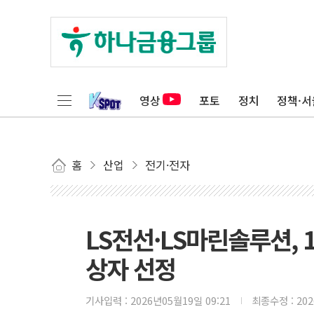
영상
포토
정치
정책·서
홈
산업
전기·전자
LS전선·LS마린솔루션,
상자 선정
기사입력 :
2026년05월19일 09:21
최종수정 :
20