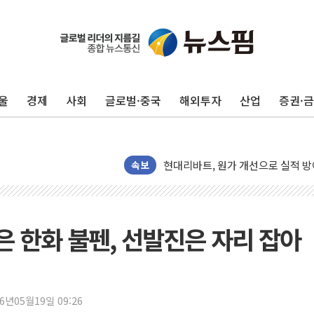
울
경제
사회
글로벌·중국
해외투자
산업
증권·
트럼프, '원정출산 시민권 차단' 
트럼프 "이란전 조만간 끝날 것"…
현대리바트, 원가 개선으로 실적 방
"세금 부담 덜자"…비거주 1주택자
속보
세금 부담 커진 고가 1주택자…맞
[금/유가] 이란의 호르무즈 해협 통
뉴욕증시, 유가·금리 부담에 하락…
은 한화 불펜, 선발진은 자리 잡아
이란, 오만과 호르무즈 해협 재개방 
[민주 당권주자 일정] 송영길·정청래
李대통령, 오늘 부동산 정책 점검 
26년05월19일 09:26
[오늘의 정치일정] 8월 7일(금)