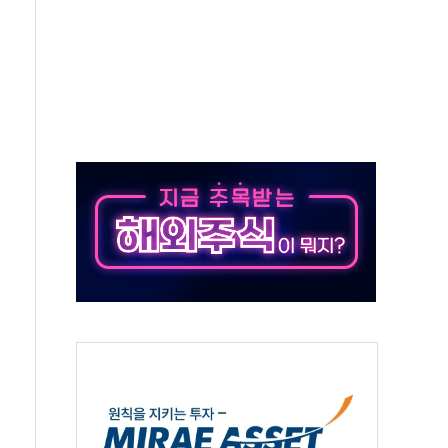
자회견·주요 정당 - 8월 7일
통항 제한 추진…美 "통행 막을 권한 없어"
분 상승… "2분기 기업 순이익 21% 증가" 전망
으로 나토 회원국 공격 검토… 거짓 깃발 작전"
 재회…로봇·AI 데이터센터·모빌리티 구체화
나·아이온큐·도어대시↑ VS 샌디스크·피그마·앱러빈↓
급 반대…상법·자본시장법 개정 논의"
주 차익실현 속 혼조세...웨스턴디지털·샌디스크↓
사에 긴급 안보 점검회의