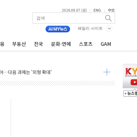
2026.08.07 (금)
ENG
中文
|
|
패밀리 사이트
금융
부동산
전국
문화·연예
스포츠
GAM
행정명령 서명…출생시민권 제한 재시동
군수품 부족설 일축 "막대한 무기 보유"
어…다음 과제는 '외형 확대'
 귀환 조짐에 전월세시장 '긴장'
교환·재매수·다운사이징 '저울질'
항 제한 검토에 유가 3% 급등…금값 보합
다우 5거래일 랠리 '마침표'
합의 막바지.."美와 직접 협상 없어"
·김민석 후보 - 8월 7일
2차 회의…주택 공급 대책 막바지 조율할 듯