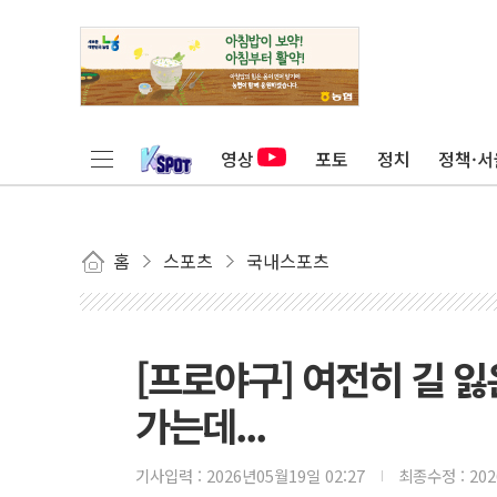
영상
포토
정치
정책·서
홈
스포츠
국내스포츠
[프로야구] 여전히 길 잃
가는데...
기사입력 :
2026년05월19일 02:27
최종수정 :
20