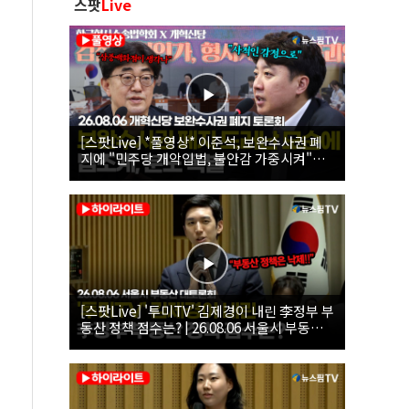
스팟
Live
[스팟Live] *풀영상* 이준석, 보완수사권 폐
지에 "민주당 개악입법, 불안감 가중시켜"｜
26.08.06 개혁신당 보완수사권 폐지 토론회
[스팟Live] '투미TV' 김제경이 내린 李정부 부
동산 정책 점수는? | 26.08.06 서울시 부동산
대토론회