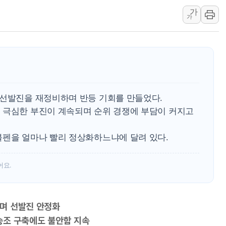
가
[오늘의 국회일정] 상임위·세미나·기
가
이란, 美·이스라엘 선박 호르무즈 
유럽증시, 견조한 실적 소화하며 대부
리투아니아 국방 "러, 우크라 드론
구광모, 내주 실리콘밸리서 젠슨 황
뉴욕증시 개장 전 특징주...모더
 선발진을 재정비하며 반등 기회를 만들었다.
김정관 장관 "영업이익 N% 성과
 극심한 부진이 계속되며 순위 경쟁에 부담이 커지고
뉴욕증시 프리뷰, 미 주가선물 AI
청와대, 북한 단거리 탄도미사일 발
불펜을 얼마나 빨리 정상화하느냐에 달려 있다.
어요.
며 선발진 안정화
승조 구축에도 불안함 지속