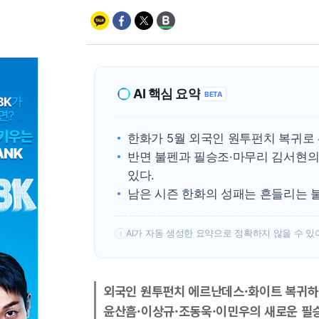
AI 핵심 요약
BETA
한화가 5월 외국인 원투펀치 복귀로
반면 불펜과 필승조·마무리 김서현의
있다.
남은 시즌 한화의 성패는 흔들리는 
AI가 자동 생성한 요약으로 정확하지 않을 수 있
!
외국인 원투펀치 에르난데스·화이트 복귀하
윤산흠·이상규·조동욱·이민우의 새로운 필