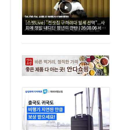
[스팟Live] "전셋집 구하려다 월세 선택"...사
회에 첫발 내디딘 청년의 한탄 | 26.08.06 서울
시 부동산 대토론회