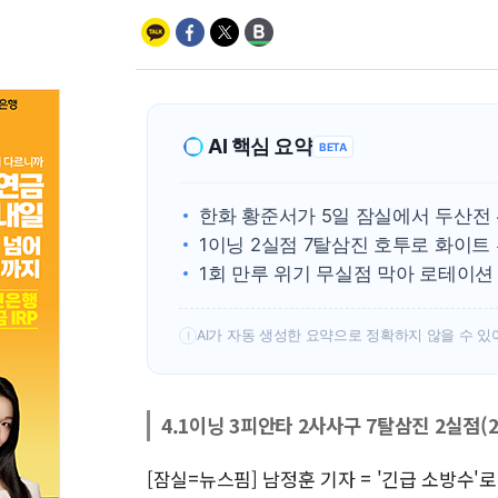
AI 핵심 요약
BETA
한화 황준서가 5일 잠실에서 두산전
1이닝 2실점 7탈삼진 호투로 화이트
1회 만루 위기 무실점 막아 로테이션
AI가 자동 생성한 요약으로 정확하지 않을 수 있
!
4.1이닝 3피안타 2사사구 7탈삼진 2실점(
[잠실=뉴스핌] 남정훈 기자 = '긴급 소방수