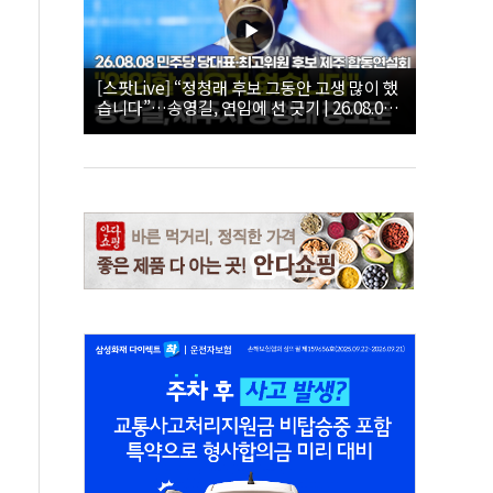
[스팟Live] “정청래 후보 그동안 고생 많이 했
습니다”…송영길, 연임에 선 긋기 | 26.08.08
더불어민주당 당대표·최고위원 후보 제주 합
동연설회