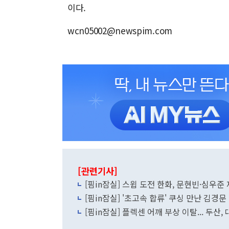
이다.
wcn05002@newspim.com
[관련기사]
[핌in잠실] 스윕 도전 한화, 문현빈·심우준 
[핌in잠실] '초고속 합류' 쿠싱 만난 김경문 
[핌in잠실] 플렉센 어깨 부상 이탈... 두산