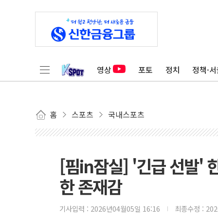
영상
포토
정치
정책·서
홈
스포츠
국내스포츠
[핌in잠실] '긴급 선발'
한 존재감
기사입력 :
2026년04월05일 16:16
최종수정 :
20