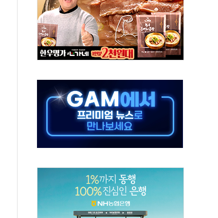
재검토 지시…與 "적극 환영"·野 "졸속 국정"
주의보…10일까지 최대 3.5m 높은 물결
사망 23명…정부, 비상대응기구 가동
, 수도 베이징도 부동산 규제 철폐
위 상승으로 피서객 7명 고립…전원 구조
별똥별 멍' 운영…페르세우스 유성우 관측
시간당 50mm 이상 폭우…호우경보 발효
0대 숨져…온열질환 여부 조사
능시험 오전 집중 편성…체감온도 38도 넘으면 중단