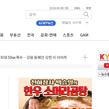
2026.08.08 (토)
ENG
中文
|
|
패밀리 사이트
금융
부동산
전국
문화·연예
스포츠
GAM
(8.10~8.14)
만지작…공습 한계·탄약 부족 현실화
 최대 50㎜ 폭우…강원 동해안 강한 비 어어져
…60대 환경미화원 수거차에 치여 사망
흉기 난동…60대 남성 2명 숨져
손해 보는 일 없게"…'결혼 페널티' 22개 과제 손본다
서 모터보트 전복…1명 사망·1명 실종
자 기림의 날 참석..."국제적 시민 연대로 목소리 내야"
질 중 실종 60대 나흘만에 숨진 채 발견
 흉기 살해 10대 아들 체포
 '뻔뻔' 받아친 정청래…제주 연설서 신경전 고조