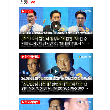
스팟
Live
[스팟Live] 김민석·정청래 ‘초접전’ 2차전 승
자는?...제3차 정기전국당원대회 후보자 인천
합동연설회 생중계 | 26.08.08
[스팟Live] 정청래 “뻔뻔하다”…‘화합’ 꺼낸
김민석에 정면 반격 | 26.08.08 더불어민주당
당대표·최고위원 후보 제주 합동연설회