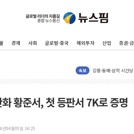
울
경제
사회
글로벌·중국
해외투자
산업
증권·
이번주 국내 주요 금융일정
美, 이란전 출구전략 
강릉·동해·삼척 시간당
폐기물 수거하다 참변
속보
서울 중랑구 주택가서 
李대통령 "결혼 때문에 
여수 오동도 인근 해상
 한화 황준서, 첫 등판서 7K로 증명
추미애, '위안부' 피해
인천 선재도 갯벌서 해루
인천서 말다툼 중 어머니
26년04월05일 16:25
'화합' 꺼낸 김민석에