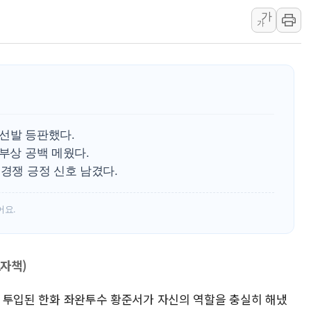
가
李대통령, ISA 개편 
가
동해중부 전 해상 풍랑
연일 폭염에 온열질환 
中 전방위 아파트 부양
인제 용대리 계곡서 수
동해시, 11~14일 '
 선발 등판했다.
강원 중·남부 동해안 
 부상 공백 메웠다.
청양 밭에서 일하던 9
 경쟁 긍정 신호 남겼다.
폭염에 車 운전면허 기
어요.
2자책)
'로 투입된 한화 좌완투수 황준서가 자신의 역할을 충실히 해냈