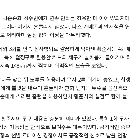
자 박준순과 정수빈에게 연속 안타를 허용한 데 이어 양의지에
. 그러나 여기서 흔들리지 않았다. 다즈 카메론과 안재석을 연
볼로 처리하며 실점 없이 이닝을 마무리했다.
2회와 3회를 연속 삼자범퇴로 깔끔하게 막아낸 황준서는 4회에
다. 특히 결정구로 활용한 커브의 제구가 날카롭게 들어가며 타
시속 148km까지 찍히며 위력적인 모습을 보였다.
타를 맞은 뒤 도루를 허용하며 무사 2루 위기에 놓였고, 희생
유찬에게 볼넷을 내주며 흔들리자 한화 벤치는 투수를 윤산흠으
준순에게 스리런 홈런을 허용하면서 황준서의 실점도 함께 늘
황준서의 투구 내용은 충분히 의미가 있었다. 특히 1회 무사
성장 가능성을 단적으로 보여주는 대목이었다. 공격적인 승부
 향후 선발 로테이션 경쟁에서도 긍정적인 신호로 남을 전망