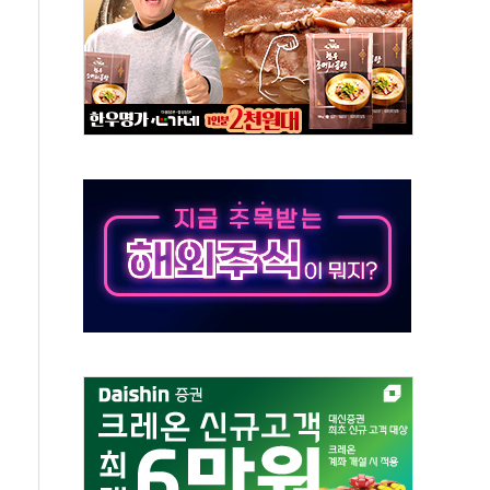
것"
지대' 우려
타진
청래 '격차 확대'
최고치
 요구
낮아지며 상승… STOXX 600 지수는 나흘 연속 최고치