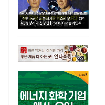
[스팟Live] “당 돌아가는 모습에 분노”…김민
석, 정청래와 신경전 | 26.08.08 더불어민주당
당대표·최고위원 후보 제주 합동연설회