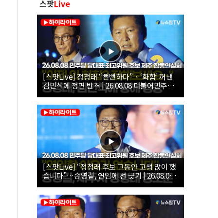
스팟
Live
[스팟Live] 정청래 “뻔뻔하다”…‘화합’ 꺼낸
김민석에 정면 반격 | 26.08.08 더불어민주당
당대표·최고위원 후보 제주 합동연설회
[스팟Live] “정청래 후보 그동안 고생 많이 했
습니다”…송영길, 연임에 선 긋기 | 26.08.08
더불어민주당 당대표·최고위원 후보 제주 합
동연설회