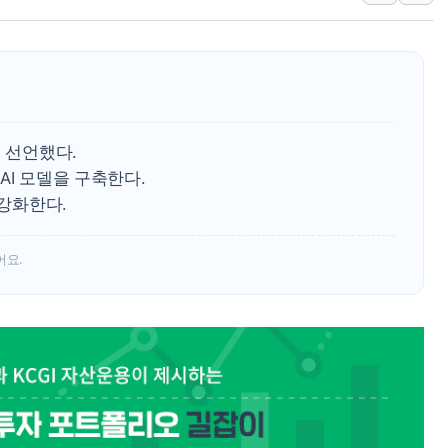
주말 무더위·열대야 지속…내륙 곳곳 소나기
오세훈 "용산공원 주택 검토, 민주당 스스로 원칙 뒤집는 
충북 주말 무더위 지속…청주·진천 35도, 곳곳 소나기
10월 보완수사권 폐지·공소청 출범…피해자들 '범죄 사각
한상협, 업계 개인정보 보안 새판 짠다…'자율규제단체' 
를 선언했다.
민주당, 오늘 제주·인천 경선 발표...김민석 '재역전' vs 정
AI 모델을 구축한다.
 강화한다.
뉴욕증시, 고용 쇼크에 금리 인상 우려 후퇴…S&P500 
트럼프, 쿡 연준 이사 해임 재추진…"26일까지 의혹 소명"
어요.
유럽증시, 美 고용 예상 밖 부진에 연준 금리 인상 가능성 