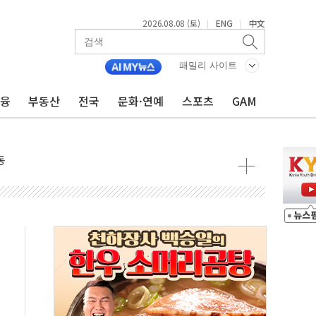
2026.08.08 (토)
ENG
中文
|
|
패밀리 사이트
금융
부동산
전국
문화·연예
스포츠
GAM
속 국정"
 물결
동
 구조
관측
 발효
8도 넘으면 중단
해소될 듯