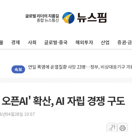
울
경제
사회
글로벌·중국
해외투자
산업
증권·
李대통령, ISA 개편 재검토 지시…與 "적극 환영"·野 "졸
동해중부 전 해상 풍랑주의보…10일까지 최대 3.5m 높은
연일 폭염에 온열질환 사망 23명…정부, 비상대응기구 가
中 전방위 아파트 부양, 수도 베이징도 부동산 규제 철폐
속보
인제 용대리 계곡서 수위 상승으로 피서객 7명 고립…전원
동해시, 11~14일 '별똥별 멍' 운영…페르세우스 유성우 
강원 중·남부 동해안 시간당 50mm 이상 폭우…호우경보
脫 오픈AI' 확산, AI 자립 경쟁 구도
청양 밭에서 일하던 90대 숨져…온열질환 여부 조사
폭염에 車 운전면허 기능시험 오전 집중 편성…체감온도 3
26년04월28일 10:07
李대통령, 'ISA·주가누르기 방지법' 전면 재검토 지시
가
가
'호우 특보' 경북 울진 시간당 20~30mm 강한 비...가뭄 