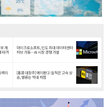
Mute
뇌부 개
마이크로소프트, 인도 최대 데이터센터
에 타격
허브 가동…AI 시장 경쟁 가열
 동력의
[홍콩 대장주] 메이퇀② 실적은 고속 상
승, 밸류는 역대 저점