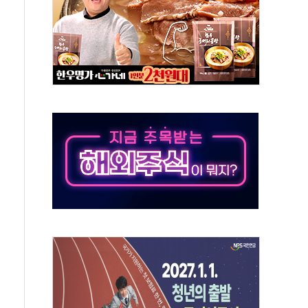
책 2차 점검회의…주택 공급 대책 막바지 조율
자회견·주요 정당 - 8월 7일
통항 제한 추진…美 "통행 막을 권한 없어"
분 상승… "2분기 기업 순이익 21% 증가" 전망
으로 나토 회원국 공격 검토… 거짓 깃발 작전"
 재회…로봇·AI 데이터센터·모빌리티 구체화
나·아이온큐·도어대시↑ VS 샌디스크·피그마·앱러빈↓
급 반대…상법·자본시장법 개정 논의"
주 차익실현 속 혼조세...웨스턴디지털·샌디스크↓