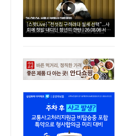
[스팟Live] "전셋집 구하려다 월세 선택"...사
회에 첫발 내디딘 청년의 한탄 | 26.08.06 서울
시 부동산 대토론회