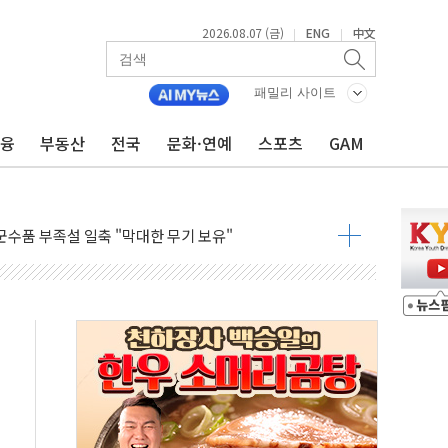
2026.08.07 (금)
ENG
中文
|
|
패밀리 사이트
금융
부동산
전국
문화·연예
스포츠
GAM
국채금리·달러 동반 상승…시장, 美 고용지표 촉각
행정명령 서명…출생시민권 제한 재시동
군수품 부족설 일축 "막대한 무기 보유"
어…다음 과제는 '외형 확대'
 귀환 조짐에 전월세시장 '긴장'
교환·재매수·다운사이징 '저울질'
항 제한 검토에 유가 3% 급등…금값 보합
다우 5거래일 랠리 '마침표'
합의 막바지.."美와 직접 협상 없어"
·김민석 후보 - 8월 7일