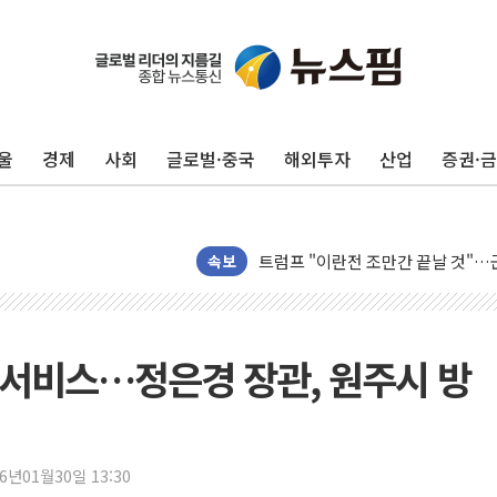
울
경제
사회
글로벌·중국
해외투자
산업
증권·
[채권/외환] 국제유가 급등에 미 
트럼프, '원정출산 시민권 차단' 
트럼프 "이란전 조만간 끝날 것"…
속보
현대리바트, 원가 개선으로 실적 방
"세금 부담 덜자"…비거주 1주택자
세금 부담 커진 고가 1주택자…맞
서비스…정은경 장관, 원주시 방
[금/유가] 이란의 호르무즈 해협 통
뉴욕증시, 유가·금리 부담에 하락…
이란, 오만과 호르무즈 해협 재개방 
[민주 당권주자 일정] 송영길·정청래
26년01월30일 13:30