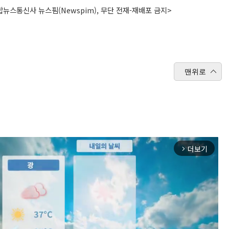
뉴스통신사 뉴스핌(Newspim), 무단 전재-재배포 금지>
맨위로
더보기
arrow_forward_ios