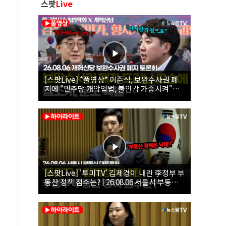
스팟
Live
[스팟Live] *풀영상* 이준석, 보완수사권 폐
지에 "민주당 개악입법, 불안감 가중시켜"｜
26.08.06 개혁신당 보완수사권 폐지 토론회
[스팟Live] '투미TV' 김제경이 내린 李정부 부
동산 정책 점수는? | 26.08.06 서울시 부동산
대토론회