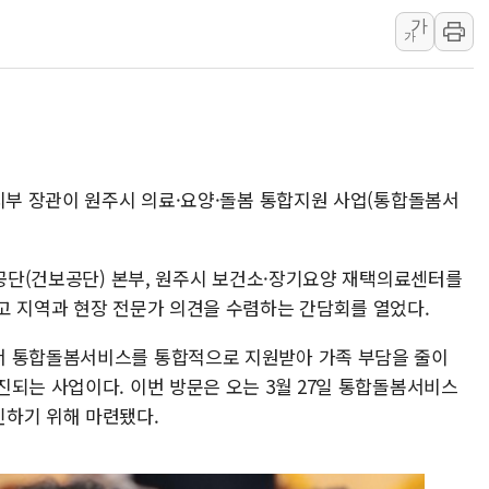
李대통령, 오늘 오후 2시 부동산정
가
[오늘의 정치일정] 8월 7일(금)
가
[오늘의 국회일정] 상임위·세미나·기
이란, 美·이스라엘 선박 호르무즈 
유럽증시, 견조한 실적 소화하며 대부
리투아니아 국방 "러, 우크라 드론
복지부 장관이 원주시 의료·요양·돌봄 통합지원 사업(통합돌봄서
구광모, 내주 실리콘밸리서 젠슨 황
뉴욕증시 개장 전 특징주...모더
김정관 장관 "영업이익 N% 성과
험공단(건보공단) 본부, 원주시 보건소·장기요양 재택의료센터를
뉴욕증시 프리뷰, 미 주가선물 AI
고 지역과 현장 전문가 의견을 수렴하는 간담회를 열었다.
서 통합돌봄서비스를 통합적으로 지원받아 가족 부담을 줄이
진되는 사업이다. 이번 방문은 오는 3월 27일 통합돌봄서비스
인하기 위해 마련됐다.