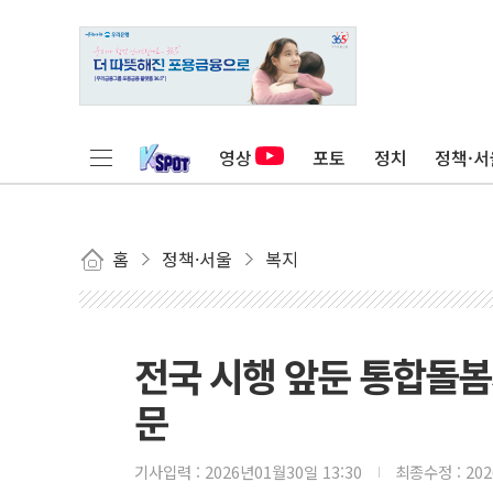
영상
포토
정치
정책·서
홈
정책·서울
복지
전국 시행 앞둔 통합돌봄
문
기사입력 :
2026년01월30일 13:30
최종수정 :
20