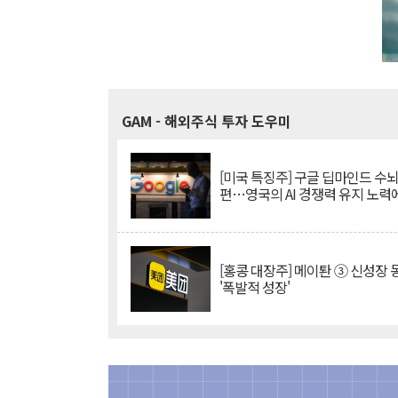
GAM
- 해외주식 투자 도우미
[미국 특징주] 구글 딥마인드 수
편…영국의 AI 경쟁력 유지 노력
[홍콩 대장주] 메이퇀 ③ 신성장
'폭발적 성장'