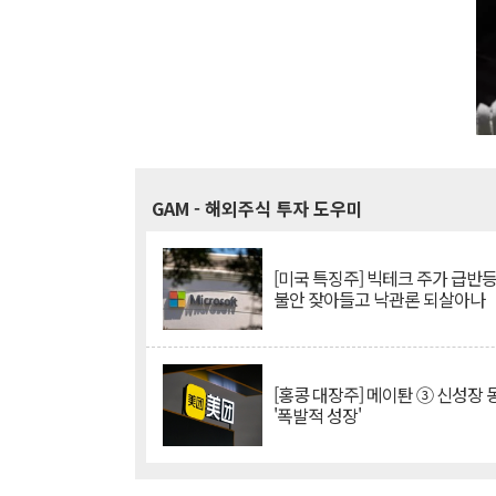
GAM
- 해외주식 투자 도우미
[미국 특징주] 빅테크 주가 급반등..
불안 잦아들고 낙관론 되살아나
[홍콩 대장주] 메이퇀 ③ 신성장
'폭발적 성장'