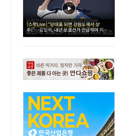
[스팟Live] “당대표 되면 강원도에서 상
주!”…김민석, 내년 보궐선거 언급하며 지지
호소 | 26.08.09 더불어민주당 당대표·최고위
원 후보 강원 합동연설회