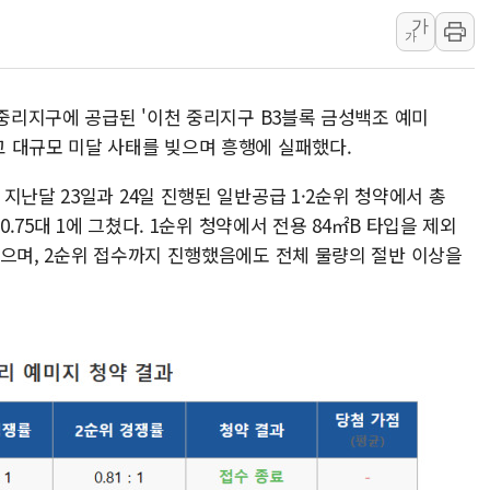
가
주말 대전 아파트서 화재·
가
한경협, 100개 스타트업
대법, 신서천화력 건설현장
 중리지구에 공급된 '이천 중리지구 B3블록 금성백조 예미
청주서 후진 차량 노려 고의
 대규모 미달 사태를 빚으며 흥행에 실패했다.
연일 뜨거운 폭염, 옛 사
2027년부터 개편되는 공
지난달 23일과 24일 진행된 일반공급 1·2순위 청약에서 총
0.75대 1에 그쳤다. 1순위 청약에서 전용 84㎡B 타입을 제외
했으며, 2순위 접수까지 진행했음에도 전체 물량의 절반 이상을