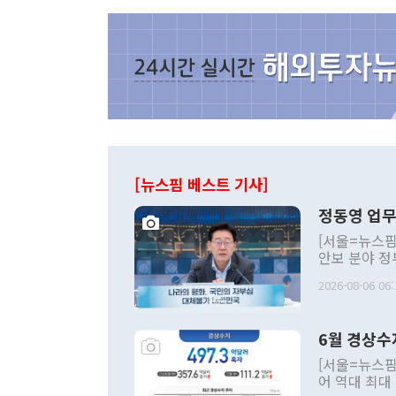
[뉴스핌 베스트 기사]
정동영 업무
[서울=뉴스핌
안보 분야 정
평화공존 발전
2026-08-06 06:
발언 중에는 
언한 것이 있
령은 공개적으
6월 경상수
주의적 희망에
관의 대북 정
[서울=뉴스핌
관 부처 장관
어 역대 최대
관의 무리한 