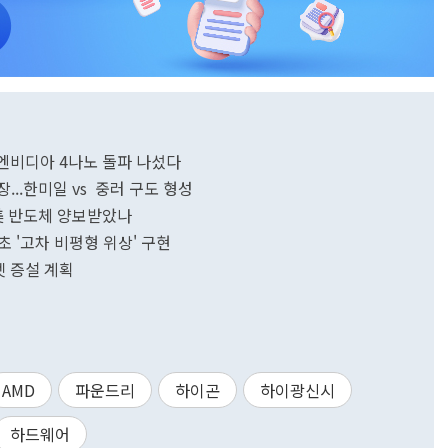
 엔비디아 4나노 돌파 나섰다
...한미일 vs 중러 구도 형성
.美 반도체 양보받았나
 '고차 비평형 위상' 구현
렛 증설 계획
AMD
파운드리
하이곤
하이광신시
하드웨어