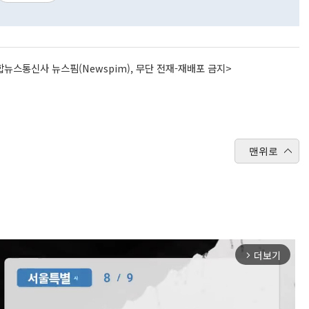
뉴스통신사 뉴스핌(Newspim), 무단 전재-재배포 금지>
맨위로
더보기
arrow_forward_ios