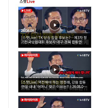
스팟
Live
[스팟Live] TK 당심 잡을 후보는?…제3차 정
기전국당원대회 후보자 대구·경북 합동연설
회 생중계 | 26.08.09
[스팟Live] 역전해야 하는 정청래, 강원 합동
연설 내내 ‘어머니’ 찾은 이유는?! | 26.08.09
더불어민주당 당대표·최고위원 후보 강원 합
동연설회