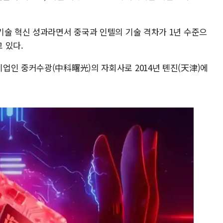
기술 혁신 성과라면서 중국과 인텔의 기술 격차가 1년 수준으
 있다.
업인 중커수광(中科曙光)의 자회사로 2014년 톈진(天津)에