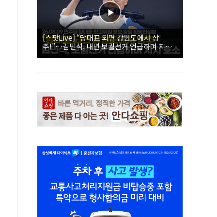
[스팟Live] “당대표 되면 강원도에서 상
주!”…김민석, 내년 보궐선거 언급하며 지지
호소 | 26.08.09 더불어민주당 당대표·최고위
원 후보 강원 합동연설회