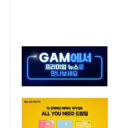
영하 30도 극저온 난방기술 개발한다
총리비서실
 모집…지역 크리에이터 확대
 이상무"…김회천 사장, 원전 현장점검
독 강화' 2개 법 대표 발의
 페널티 만든 건 이 정권…신생아 특례 대출까지 줄여"
의에 "수용할 수 없다" 반박