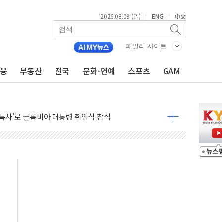
2026.08.09 (일)
ENG
中文
|
|
억 지급 확정되나…재상고 앞두고 막판 셈법
'행복상자' 전달
패밀리 사이트
극기 거꾸로' 논란…이틀만에 철거
금융
부동산
전국
문화·연예
스포츠
GAM
 예술·체육요원 최대 33% 감축
 역대 최대폭 감소한 9.4%↓…유통업계 양극화 심화
 특사'로 콜롬비아 대통령 취임식 참석
시간당 30mm 강한 비...호우 피해 없어
공방…野 "청년 우롱 기괴" vs 與 "송구한 해프닝"
 2026'서 어린이 과학연극 2편 수상
우스' 잠실점, 직장인 핫플레이스로 부상
정 조율 완료…초고가·비거주 1주택 등 여론 수렴"
쇄 추돌…7세 남아 등 4명 부상
다"…LG유플러스, AI 홈네트워크 구현 첫발