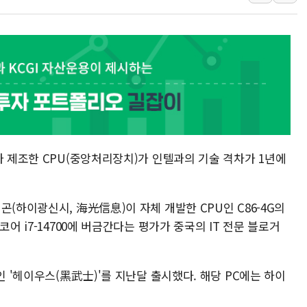
삼성전자, 美국립연구소와 
[인사] 국무조정실·국무
롯데백화점, 앰배서더 2기
한수원 "폭염 속 전력수급
박형수 의원 '선관위 견제·감
장동혁, 李 대통령에 "결혼
정부, 독도 조사활동 日 항
가 제조한 CPU(중앙처리장치)가 인텔과의 기술 격차가 1년에
곤(하이광신시, 海光信息)이 자체 개발한 CPU인 C86-4G의
어 i7-14700에 버금간다는 평가가 중국의 IT 전문 블로거
인 '헤이우스(黑武士)'를 지난달 출시했다. 해당 PC에는 하이