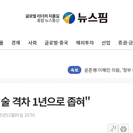
최태원, 노소영에 9440
하나금융, 명동 소상공인에 
인천시 광복절 현수막 '태
울
경제
사회
글로벌·중국
해외투자
산업
증권·
병무청, 보충역 전면 손질…
홈플러스發 대형마트 판매,
윤준병·이해민 의원, '정부
속보
'호우·산사태 주의보' 울진 
여야, 황희 '버스 하우스' 
풀무원재단, '국제과학연극제
기술 격차 1년으로 좁혀"
현대그린푸드 '텍사스로드하
與 "세제개편안 8월 말 당
25년12월05일 10:55
경인고속도로서 차량 4대 연
"AI가 먼저 알아채고 고친
가
가