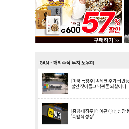
GAM
- 해외주식 투자 도우미
[미국 특징주] 빅테크 주가 급반등..
불안 잦아들고 낙관론 되살아나
[홍콩 대장주] 메이퇀 ③ 신성장
'폭발적 성장'