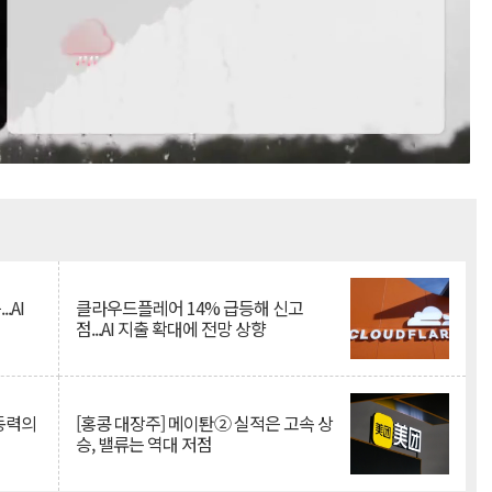
Mute
.AI
클라우드플레어 14% 급등해 신고
점...AI 지출 확대에 전망 상향
 동력의
[홍콩 대장주] 메이퇀② 실적은 고속 상
승, 밸류는 역대 저점