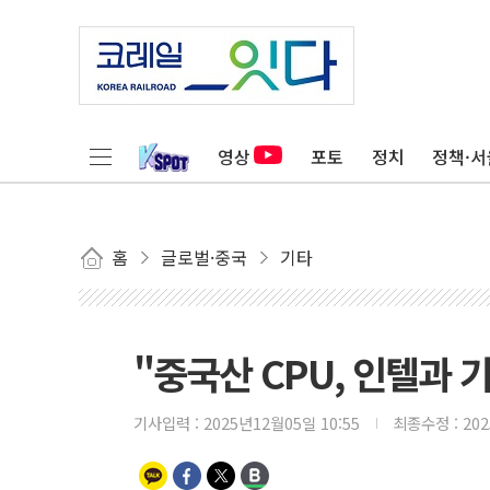
영상
포토
정치
정책·서
홈
글로벌·중국
기타
"중국산 CPU, 인텔과 
기사입력 :
2025년12월05일 10:55
최종수정 :
20