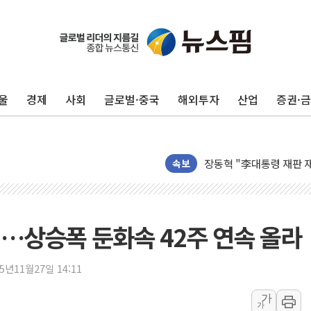
울
경제
사회
글로벌·중국
해외투자
산업
증권·
KCC, 실적은 주춤했지만
정점식 "사관학교 통합 정
장동혁 "李대통령 재판 
속보
日, 아키타에 일본 최대 
[종합] 李대통령 "취약계
트럼프, 워시 연준의장과
↑…상승폭 둔화속 42주 연속 올라
'40도 극한 폭염' 내일
[컨콜] LG유플러스, "파주
25년11월27일 14:11
李대통령 "국민 체감 못 
가
현대백화점그룹, 농식품부
가