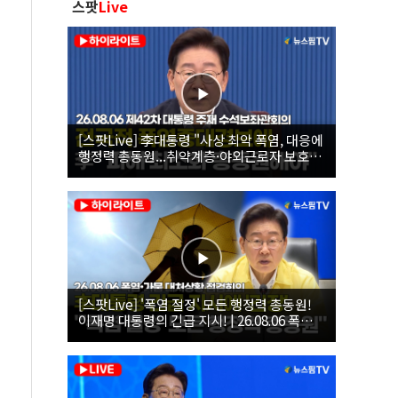
스팟
Live
[스팟Live] 李대통령 "사상 최악 폭염, 대응에
행정력 총동원...취약계층·야외근로자 보호에
힘써야"｜26.08.06 제42차 대통령 주재 수석
보좌관회의
[스팟Live] '폭염 절정' 모든 행정력 총동원!
이재명 대통령의 긴급 지시! | 26.08.06 폭염•
가뭄 대처상황 점검회의