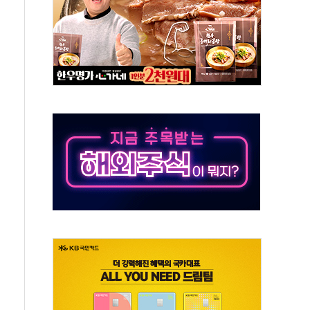
년 전략적 제휴…HBM 특허 분쟁 종결
 도구 아닌 동료"…현업 중심 AX 가속
가는 청년들…실제 수요에 맞게 정책 정비"
中 미국 신장 제재에 '강경 맞 보복' 대미 드론 수출 통제· 기업 제재
매량 TOP 5 공개
격 수매....1082농가 5759t
6억…전년 比 13.9% '껑충'
 앞세워 공세...신규 투자 효과 본격화
 전차 화재… 승무원 대피, 인명 피해 없어
까지…호반그룹, 스타트업 성장 지원