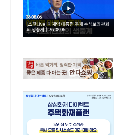
[스팟Live] 이재명 대통령 주재 수석보좌관회
의 생중계｜26.08.06