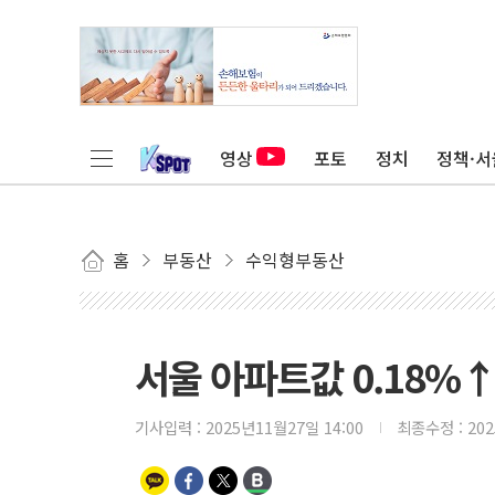
영상
포토
정치
정책·서
홈
부동산
수익형부동산
서울 아파트값 0.18%
기사입력 :
2025년11월27일 14:00
최종수정 :
20