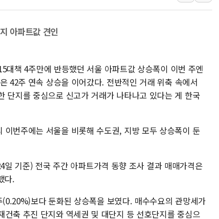
삼성전자, 넷리스트와 5
한국앤컴퍼니그룹, "AI는
단지 아파트값 견인
李대통령 "취약계층 돼 
0·15대책 4주만에 반등했던 서울 아파트값 상승폭이 이번 주엔
KB차차차, 포르쉐 중고 판
은 42주 연속 상승을 이어갔다. 전반적인 거래 위축 속에서
영양군 2026년산 홍고추 본
한 단지를 중심으로 신고가 거래가 나타나고 있다는 게 한국
TYM, 2분기 영업이익 27
코인원, 최저 수준 수수료
포천 승진훈련장서 K1E1
 이번주에는 서울을 비롯해 수도권, 지방 모두 상승폭이 둔
혁신기술 발굴부터 투자
1월24일 기준) 전국 주간 아파트가격 동향 조사 결과 매매가격은
했다.
주(0.20%)보다 둔화된 상승폭을 보였다. 매수수요의 관망세가
재건축 추진 단지와 역세권 및 대단지 등 선호단지를 중심으