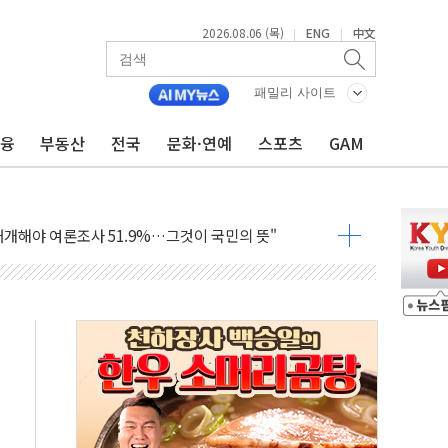
2026.08.06 (목)
ENG
中文
|
|
패밀리 사이트
금융
부동산
전국
문화·연예
스포츠
GAM
…'매출 절반' 실리콘 반등에 하반기 기대
치 프레임에 졸속 추진…'잼데믹' 안보까지 몰고 와"
재개해야 여론조사 51.9%…그것이 국민의 뜻"
규모의 AI 데이터센터 건설 추진
층 안부에 AI 활용…이주노동자 폭염 방치, 국격 훼손"
 수시 통화…독립성 논란 재점화
 절정…주말 주춤 후 다시 불볕더위
 AIDC 수익성 기대"
하는 정책은 무용…성역 없는 국정 개선 집행"
와 농촌 창업기업 15곳 키운다